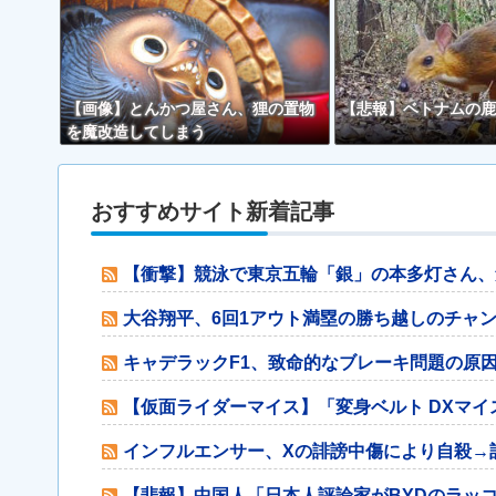
【画像】とんかつ屋さん、狸の置物
【悲報】ベトナムの鹿
を魔改造してしまう
おすすめサイト新着記事
【衝撃】競泳で東京五輪「銀」の本多灯さん、
大谷翔平、6回1アウト満塁の勝ち越しのチャ
キャデラックF1、致命的なブレーキ問題の原
【仮面ライダーマイス】「変身ベルト DXマ
インフルエンサー、Xの誹謗中傷により自殺→
【悲報】中国人「日本人評論家がBYDのラッ