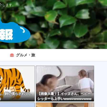
介します。
グルメ・旅
ん、飼い慣らされてし
【画像大量！】イッヌさん、ベビー
う
シッターも上手いwwwvwwwvwww
vwwwvwww