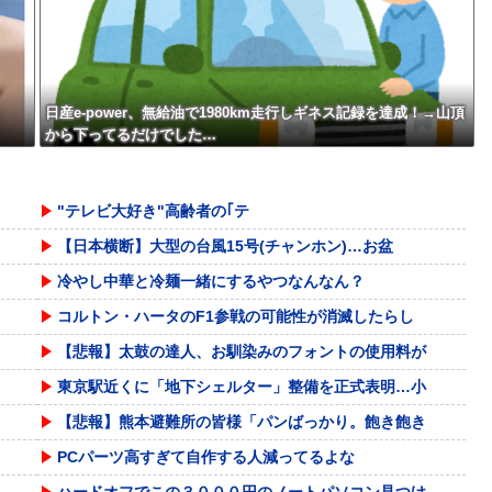
w w
日産e-power、無給油で1980km走行しギネス記録を達成！→山頂
から下ってるだけでした…
"テレビ大好き"高齢者の｢テ
【日本横断】大型の台風15号(チャンホン)…お盆
冷やし中華と冷麺一緒にするやつなんなん？
コルトン・ハータのF1参戦の可能性が消滅したらし
【悲報】太鼓の達人、お馴染みのフォントの使用料が
東京駅近くに「地下シェルター」整備を正式表明…小
【悲報】熊本避難所の皆様「パンばっかり。飽き飽き
PCパーツ高すぎて自作する人減ってるよな
ハードオフでこの３０００円のノートパソコン見つけ