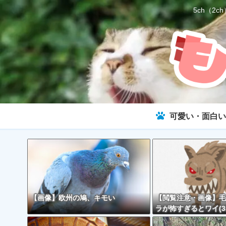
5ch（
可愛い・面白い
【画像】欧州の鳩、キモい
【閲覧注意・画像】毛
ラが怖すぎるとワイ(3
で話題に