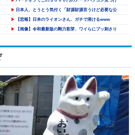
日本人、とうとう気付く「財源財源言うけど必要な公
【悲報】日本のライオンさん、ガチで溶けるwww
【画像】令和最新版の剛力彩芽、ワイらにブッ刺さり
「小泉進次郎はアドリブで小話を挟めるほど頭の回転
【緊急】今の若者に急増している『コレ』依存、めち
ぜ
野口健氏 猛暑続きで夏の甲子園を危惧「鍛え上げら
フロム「『The Duskbloods』ネットワ
海外「全部日本の真似だったのか…」 日本の普通の
【悲報】コードレス掃除機、ガチでたかすぎる・・・
滝沢秀明社長、熊本入り示唆「男手が必要。時間を見
【怒報】国税庁「あのさぁ！君らがちゃんと納税して
『おんｊ民の夏休み』2026