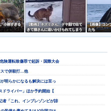
、小柄すぎる
【動画】ネズミさん、ドヤ顔で出て
【画像】コン
きて猫さんに追いかけられてしまう
たち
ｗｗ
危険運転致傷罪で起訴・国際大会
ンスで併殺打…他
因が明らかになるも解決には至っ
イスドライバー」ほか予約開始【
記者「これ、インプレゾンビが誹
コの装備を褒めてるけど中国では