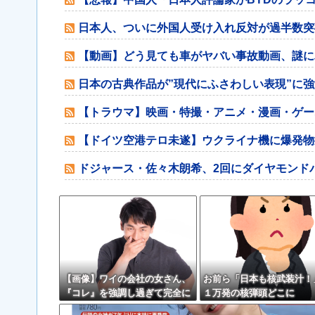
日本人、ついに外国人受け入れ反対が過半数突
【動画】どう見ても車がヤバい事故動画、謎に
日本の古典作品が”現代にふさわしい表現”に
【トラウマ】映画・特撮・アニメ・漫画・ゲー
【ドイツ空港テロ未遂】ウクライナ機に爆発物
ドジャース・佐々木朗希、2回にダイヤモンド
【画像】ワイの会社の女さん、
お前ら「日本も核武装汁！
『コレ』を強調し過ぎて完全に
１万発の核弾頭どこに
あたしこ枠を狙ってるんだがw