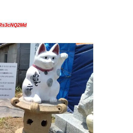
:Rs3cNQ2Md