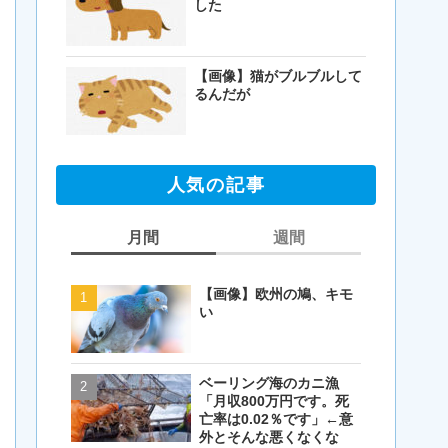
した
【画像】猫がブルブルして
るんだが
人気の記事
月間
週間
【画像】欧州の鳩、キモ
【閲覧注意・画像】毛を
い
剃ったコアラが怖すぎる
とワイ(35歳無職)の中で
話題に
ベーリング海のカニ漁
【画像】欧州の鳩、キモ
「月収800万円です。死
い
亡率は0.02％です」←意
外とそんな悪くなくな