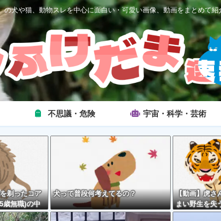
2ch）の犬や猫、動物スレを中心に面白い・可愛い画像、動画をまとめて紹
不思議・危険
宇宙・科学・芸術
を剃ったコア
犬って普段何考えてるの？
【動画】虎さ
5歳無職)の中
まい野生を失