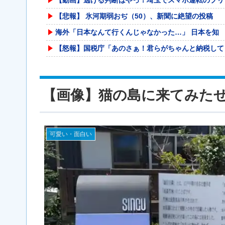
【悲報】 氷河期弱おぢ（50）、新聞に絶望の投稿
海外「日本なんて行くんじゃなかった…」 日本を知
【怒報】国税庁「あのさぁ！君らがちゃんと納税して
スーパーの惣菜開発者にブチ切れ！「なんで未だにフ
高配当をうたった「みんなで大家さん」→実態は28
【画像】猫の島に来てみた
毎日設定6が入ってる場所を演者さんが動画内で語り
生食が最悪最凶なのって豚肉らしいな
テレビ大好き高齢者の｢テレビ離れ｣が始まった…
可愛い・面白い
【悲報】 ワイ(33)、明日嫁(34)と妊活しな
「非常に残念」高市総理と面会決定も…発言不可、握
国立でのJリーグ開幕戦が史上最多6万3960人の
ASD・ADHD、今や小中学生80万人超に“発達
【衝撃】マツコ・デラックス「バスタオル、何日使う