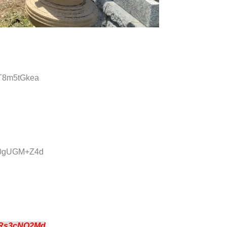
:T8m5tGkea
D:0gUGM+Z4d
:Rs3cNQ2Md