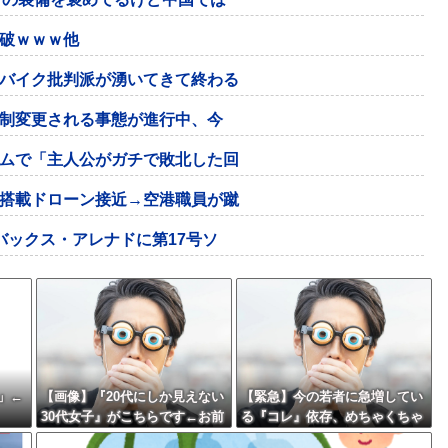
破ｗｗｗ他
バイク批判派が湧いてきて終わる
強制変更される事態が進行中、今
ムで「主人公がガチで敗北した回
搭載ドローン接近→空港職員が蹴
バックス・アレナドに第17号ソ
」←
【画像】『20代にしか見えない
【緊急】今の若者に急増してい
30代女子』がこちらです←お前
る『コレ』依存、めちゃくちゃ
らから見てどう？？？？？？？
深刻な模様w w w w w w w w