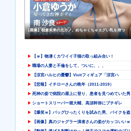
w w w w w w w w w w w
【画像】朝倉未来の元カノ、めちゃくちゃエグい乳を持つ
【ｗ】物凄くカワイイ子猫の取っ組み合い！
職場の人妻と不倫をして、ついに、、、
【涼宮ハルヒの憂鬱】Vivitフィギュア「涼宮ハ
【悲報】イチローさんの晩年（2011-2019）
死神の姿で病院の屋上に登り、患者を見つめていた男
ショートスリーパー堀大輔、高須幹弥にブチギレ
【爆笑ｗ】バッグひったくりを試みた男、バイクを盗
【画像】真のジャグラー演者さんの姿がカッコいいｗ
【動画】逃げる判断はやっ！埼玉でスマホ運転のプリ