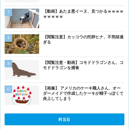
【画像】ボクの横に来る実
【動画】あたま悪イーヌ、見つかるｗｗｗｗ
ｗｗｗｗｗ
【画像大量！】イッヌさん
【閲覧注意】カッコウの托卵ヒナ、不気味過
も上手いwwwvwwwvwww
ぎる
ベーリング海のカニ漁「月収
【閲覧注意・動画】コモドドラゴンさん、コ
死亡率は0.02％です」←
モドドラゴンを捕食
くない？？？
【閲覧注意・動画】コモド
【画像】 アメリカのケーキ職人さん、オー
モドドラゴンを捕食
ダーメイドで作成したケーキが精子っぽくて
炎上してしまう
RSS