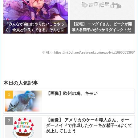
「みんなが自由にやりたいことやっ
【悲報】 ニンダイさん、ピークが開
て、全員と仲良くできる。そんな世
幕大谷翔平のがっかりダイレクトだ
界を作る
ったと
引用元:
https://mi.5ch.net/test/read.cgi/news4vip/1696053398/
本日の人気記事
【画像】欧州の鳩、キモい
【画像】 アメリカのケーキ職人さん、オー
ダーメイドで作成したケーキが精子っぽくて
炎上してしまう