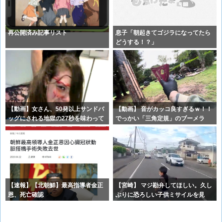
再公開済み記事リスト
息子「朝起きてゴジラになってたら
どうする！？」
【動画】女さん、50発以上サンドバ
【動画】 音がカッコ良すぎるｗ！！
ッグにされる地獄の27秒を味わって
でっかい「三角定規」のブーメラ
しま
ン！！
【速報】【北朝鮮】最高指導者金正
【宮崎】 マジ勘弁してほしい。久し
恩、死亡確認
ぶりに恐ろしい子供ミサイルを見
た。