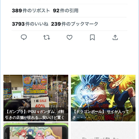
【ガンプラ】 PGU νガンダム、4割
【ドラゴンボール】 サイヤ人って
引きの店舗が現れる…安いけど置く
さ・・・・
場