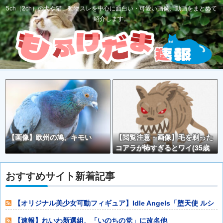
5ch（2ch）の犬や猫、動物スレを中心に面白い・可愛い画像、動画をまとめて
紹介します。
【画像】欧州の鳩、キモい
【閲覧注意・画像】毛を剃った
コアラが怖すぎるとワイ(35歳
無職)の中で話題に
おすすめサイト新着記事
【オリジナル美少女可動フィギュア】Idle Angels「堕天使 ルシ
フ
【速報】れいわ新選組、「いのちの党」に改名他