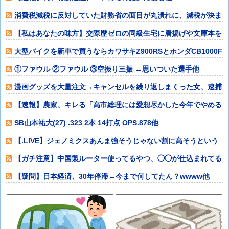
消費税減税に反対していた財務省の面目が丸潰れに、減税が決ま
った途端に市場
【私はあなたの味方】交際歴ゼロの同級生宅に唐揚げや文庫本を
20回以上届け
大型バイクを新車で買うならカワサキZ900RSとホンダCB1000F
どっ
①ファウル ②ファウル ③空振り三振 ←思いついた選手他
漫画グッズを大量注文→キャンセルを繰り返しまくった女、逮捕
される 被害総
【速報】農家、キレる「高市総理には愛想尽かした今年でやめる
ぞ」コメ売値は
SB山本祐大(27) .323 2本 14打点 OPS.878他
【.LIVE】ジェノミクスあんま強そうじゃない割に高そうという
恐竜デッキ
【ガチ注意】中国製ルーター使ってるやつ、◯◯が仕込まれてる
かもしれないぞ
【疑問】日本経済、30年停滞←今まで何してたん？wwww他