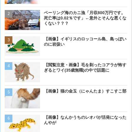
ベーリング海のカニ漁「月収800万円です。
【閲覧注意・画像】毛を剃
死亡率は0.02％です」←意外とそんな悪くな
ぎるとワイ(35歳無職)の中
くない？？？
【画像】イギリスのロッコ
【画像】イギリスのロッコール島、島っぽい
のに岩扱い
のに岩扱い
【画像】16歳の犬が起きま
【閲覧注意・画像】毛を剃ったコアラが怖す
ぎるとワイ(35歳無職)の中で話題に
【画像】猫の金玉（にゃんたま）すこすこ部
【画像】 アメリカのケー
ダーメイドで作成したケー
炎上してしまう
【画像】猫が抱きついてく
【画像】なんかうちのレオパが活発になった
んやが