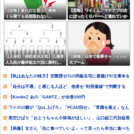
【悲報】疲れだと思った腰痛、い
【悲報】ワイくん、マチアプの女
くら寝ても全然取れない…
にぼったくりバーへと連れていか
れる⇒ｗｗｗ
【王座戦 挑戦者決定戦】広瀬章
【朗報】日本で食事キャンセルが
人九段が藤井聡太六冠に勝利し、
大ブーム
伊藤匠王座への挑戦権を得る 終
盤は評価値の乱高下が止まらず
【私はあなたの味方】交際歴ゼロの同級生宅に唐揚げや文庫本を
20回以上届け
「自分は不遇」と感じる人ほど、他者を“利用価値”で判断する
【Kindle】あの「GANTZ」が全巻100円
ワイのロ癖が「QoL上げろ」「PCAD回せ」「常識を疑え」なん
やが
美空ひばり「おとうちゃん小林旭がほしい」、山口組三代目組長
「よっしゃ」、
【画像】女さん「先に食べていいよ」って言ったら本当に食べち