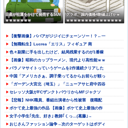
日産が社運をかけて発売するSUV
グラボ、国内価格4割値上げかｗ
ｗｗｗｗｗｗｗ
ｗｗｗｗｗｗｗｗｗｗｗｗｗｗｗ
【衝撃画像】ババアがジジイにチェーンソー！？←一
【無職転生】Lucrea「エリス」フィギュア 商
色々副業に手を出したけど、結局残業するのが1番稼
【画像】昭和のカップラーメン、現代より高性能ｗｗ
パラノマサイトっていうゲームを2作連続クリアした
中国「アメリカさぁ、調子乗ってるからお前らが頼っ
「ガーデン大宮北（埼玉）」「ニューアサヒ府中四谷
セレッソ大阪がFCザンクトパウリからMFジャクソ
【悲報】NHK職員、番組出演者から性被害 復職配
ボケて史上最強の作品 【画像】ボケて史上最強の作
女子小学生｢先生、好き｣ 教師｢くっ…(葛藤｣→
おじさんファッション論争→次のターゲットはボディ