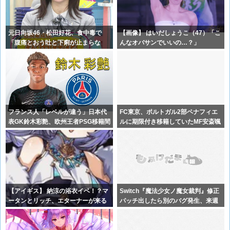
元日向坂46・松田好花、食中毒で
【画像】 はいだしょうこ（47）「こ
「腹痛とおう吐と下痢が止まらな
んなオバサンでいいの…？」
い」原因は
フランス人「レベルが違う」日本代
FC東京、ポルトガル2部ペナフィエ
表GK鈴木彩艶、欧州王者PSG移籍間
ルに期限付き移籍していたMF安斎颯
近に
馬の
【アイギス】 納涼の浴衣イベ！？マ
Switch『魔法少女ノ魔女裁判』修正
ータンとリッチ、エターナーが来る
パッチ出したら別のバグ発生、来週
模様！
ま