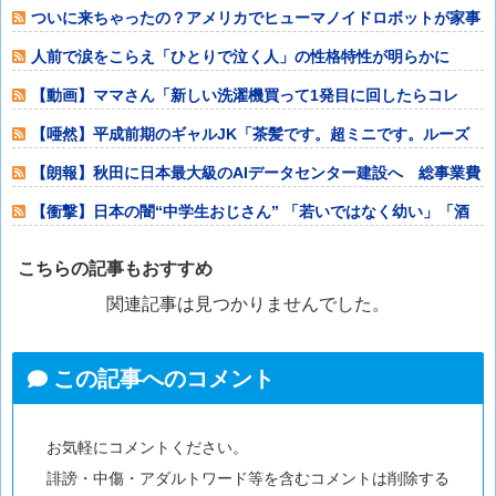
ゃった⇒結果ｗ
ついに来ちゃったの？アメリカでヒューマノイドロボットが家事
代行サービスを
人前で涙をこらえ「ひとりで泣く人」の性格特性が明らかに
【動画】ママさん「新しい洗濯機買って1発目に回したらコレ
w」⇒ｗｗｗ
【唖然】平成前期のギャルJK「茶髪です。超ミニです。ルーズ
です。下着はテ
【朗報】秋田に日本最大級のAIデータセンター建設へ 総事業費
2兆円、UA
【衝撃】日本の闇“中学生おじさん” 「若いではなく幼い」「酒
よりコーラ」
こちらの記事もおすすめ
関連記事は見つかりませんでした。
この記事へのコメント
お気軽にコメントください。
誹謗・中傷・アダルトワード等を含むコメントは削除する