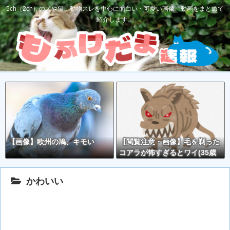
5ch（2ch）の犬や猫、動物スレを中心に面白い・可愛い画像、動画をまとめて
紹介します。
【画像】欧州の鳩、キモい
【閲覧注意・画像】毛を剃った
コアラが怖すぎるとワイ(35歳
無職)の中で話題に
かわいい