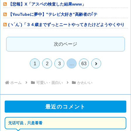
していた可能性
【悲報】X「アスペの検査した結果www」
【YouTubeに夢中】"テレビ大好き"高齢者の｢テ
(ヽ´ん`)「３４歳までずっとニートやってきたけどようやくやり
たいことが
次のページ
次
1
2
3
…
63
へ
ホーム
可愛い・面白い
かわいい
最近のコメント
无话可说，只是看看