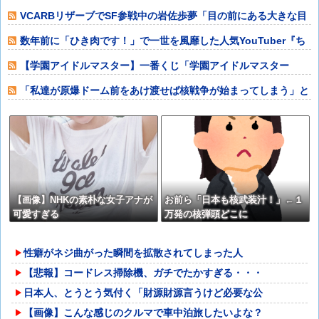
果4週連続売上
VCARBリザーブでSF参戦中の岩佐歩夢「目の前にある大きな目
標はやはり
数年前に「ひき肉です！」で一世を風靡した人気YouTuber『ち
ょんまげ
【学園アイドルマスター】一番くじ「学園アイドルマスター
Part7」12
「私達が原爆ドーム前をあけ渡せば核戦争が始まってしまう」と
訴える市民団体
【画像】NHKの素朴な女子アナが
お前ら「日本も核武装汁！」←１
可愛すぎる
万発の核弾頭どこに
性癖がネジ曲がった瞬間を拡散されてしまった人
【悲報】コードレス掃除機、ガチでたかすぎる・・・
日本人、とうとう気付く「財源財源言うけど必要な公
【画像】こんな感じのクルマで車中泊旅したいよな？