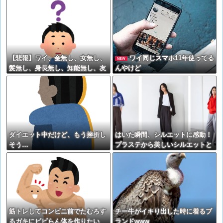
【悲報】ワイ、金無し、女無し、
ワイ同じスマホ11年使ってる
NEW
髪無し、身長無し、知能無し、友
んやけど
達無し、若さ無し、職歴無し、や
る気無し
ダイエット中だけど、もう挫折し
はいた瞬間、シルエットに感動！
そう…
プラステから美しいシルエットと
リラックス感を両立したタックワ
イドパンツが登場
筋トレしてコンビニ前でたむろす
チー牛がイキり出した時に着るブ
るガキにビビらん体を作りたい
ランドwww