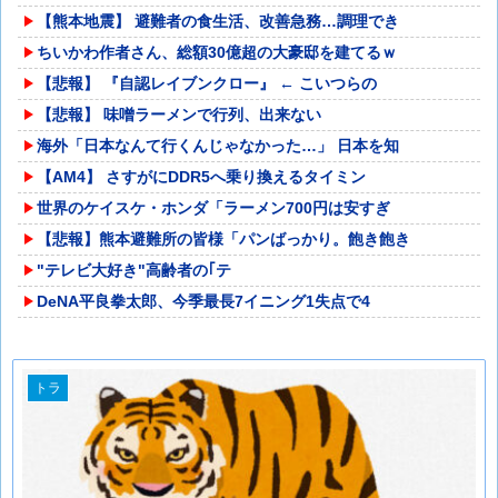
【熊本地震】 避難者の食生活、改善急務…調理でき
ちいかわ作者さん、総額30億超の大豪邸を建てるｗ
【悲報】 『自認レイブンクロー』 ← こいつらの
【悲報】 味噌ラーメンで行列、出来ない
海外「日本なんて行くんじゃなかった…」 日本を知
【AM4】 さすがにDDR5へ乗り換えるタイミン
世界のケイスケ・ホンダ「ラーメン700円は安すぎ
【悲報】熊本避難所の皆様「パンばっかり。飽き飽き
"テレビ大好き"高齢者の｢テ
DeNA平良拳太郎、今季最長7イニング1失点で4
トラ