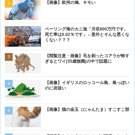
【画像】欧州の鳩、キモい
【画像】欧州の鳩、キモい
ベーリング海のカニ漁「月収800万円です。
【閲覧注意・画像】毛を剃
死亡率は0.02％です」←意外とそんな悪くな
ぎるとワイ(35歳無職)の中
くない？？？
【画像】イギリスのロッコ
【閲覧注意・画像】毛を剃ったコアラが怖す
のに岩扱い
ぎるとワイ(35歳無職)の中で話題に
【画像】イギリスのロッコール島、島っぽい
犬って普段何考えてるの？
のに岩扱い
【画像大量！】イッヌさん
【画像】猫の金玉（にゃんたま）すこすこ部
も上手いwwwvwwwvwww