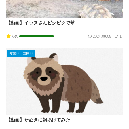
【動画】イッヌさんビクビクで草
2024.09.05
1
人気
可愛い・面白い
【動画】たぬきに餌あげてみた