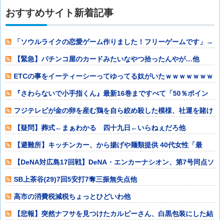
おすすめサイト新着記事
「ソウルライクの恋愛ゲーム作りました！フリーゲームです」→
女の子と会話し
【緊急】パチンコ屋のカードみたいなやつ拾ったんやが…他
ETCの事をイーティーシーってゆってる奴がいたｗｗｗｗｗｗｗ
他
『さわらないで小手指くん』最新16巻まですべて「50％ポイン
ト還元」セー
フジテレビが金の卵を産む鶏を自ら絞め殺した模様、社運を賭け
たドル箱コンテ
【疑問】葬式←まぁわかる 四十九日←いらねぇだろ他
【避難所】キッチンカー、から揚げや麺類提供 40代女性「最
高、パン中心の
【DeNA対広島17回戦】DeNA・エンカーナシオン、第7号同点ソ
ロホー
SB上茶谷(29)7回5安打7奪三振無失点他
高市の消費税減税ちょっとひどいわ他
【悲報】突然ナフサを見つけたカルビーさん、白黒包装にした結