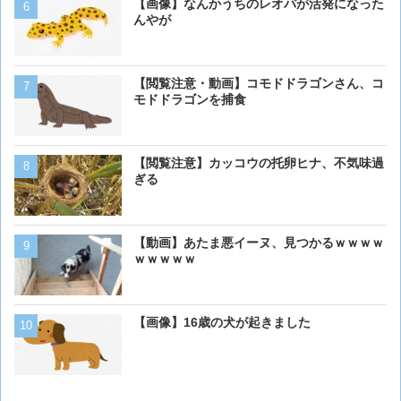
【画像】 アメリカのケー
【画像】なんかうちのレオパが活発になった
ダーメイドで作成したケー
んやが
炎上してしまう
ベーリング海のカニ漁「月収
【閲覧注意・動画】コモドドラゴンさん、コ
死亡率は0.02％です」←
モドドラゴンを捕食
くない？？？
【動画】男性、ロバにちょ
【閲覧注意】カッコウの托卵ヒナ、不気味過
く･･･
ぎる
【動画】虎さん、飼い慣ら
【動画】あたま悪イーヌ、見つかるｗｗｗｗ
を失う
ｗｗｗｗｗ
【動画】ワニ、歩く
【画像】16歳の犬が起きました