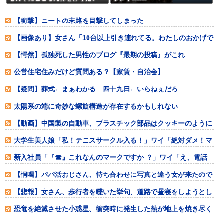
【衝撃】ニートの末路を目撃してしまった
【画像あり】女さん「10台以上引き連れてる。わたしのおかげで
みーんな40
【愕然】孤独死した男性のブログ『最期の投稿』がこれ
⇒･･･！！
公営住宅住みだけど質問ある？【家賃・自治会】
【疑問】葬式←まぁわかる 四十九日←いらねぇだろ
太陽系の端に奇妙な螺旋構造が存在するかもしれない
【動画】中国製の自動車、プラスチック部品はクッキーのように
脆い
大学生美人娘「私！テニスサークル入る！」ワイ「絶対ダメ！マ
ジでダメ！」
新入社員「『☎︎』これなんのマークですか ？」ワイ「え、電話
でしょ」
【恫喝】パパ活おじさん、待ち合わせに写真と違う女が来たので
逃げようとする
【悲報】女さん、歩行者を轢いた挙句、道路で昼寝をしようとし
てしまうwww
恐竜を絶滅させた小惑星、衝突時に発生した熱が地上を焼き尽く