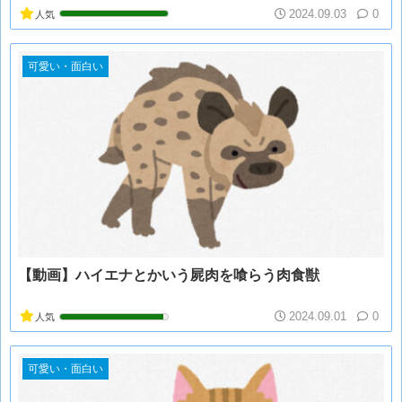
2024.09.03
0
人気
可愛い・面白い
【動画】ハイエナとかいう屍肉を喰らう肉食獣
2024.09.01
0
人気
可愛い・面白い