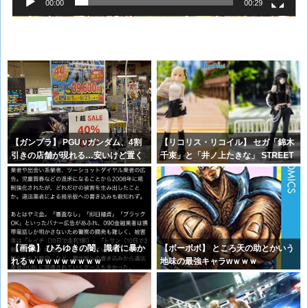
00:00
00:29
【ガンプラ】 PGU νガンダム、4割
【リコリス・リコイル】 セガ「錦木
引きの店舗が現れる…安いけど置く
千束」と「井ノ上たきな」 STREET
場
【画像】 ひろゆきの闇、識者に暴か
【ボーボボ】 ところ天の助とかいう
れるｗｗｗｗｗｗｗｗｗ
地味の最強キャラwｗｗｗ