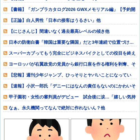
ｗ他
【書籍】「ガンプラカタログ2026 GWXメモリアル編」【予約開
始】他
【正論】白人男性「日本の接客はうるさい」他
【にじさんじ】間違いなく過去最高レベルの傾き他
日本の防衛白書「韓国は重要な隣国」だと3年連続で位置づけ…
韓国メディア！
スーパーカブってもう完全にビジネスバイクとしての役目を終え
てしまったよな
ヨーロッパが右翼政党の党員から銀行口座を作る権利を剥奪、そ
のせいで皮肉す
【悲報】週刊少年ジャンプ、ひっそりとヤバいことになってい
た・・・他
【速報】小沢一郎氏「デニーにはなんの責任もないのにかわいそ
う、不幸なこと
甲子園初・女性の審判員がデビュー 試合後に涙…「嬉しい気持
ちと絶対失敗し
なぁ、永久機関ってなんで絶対に作れないん？他