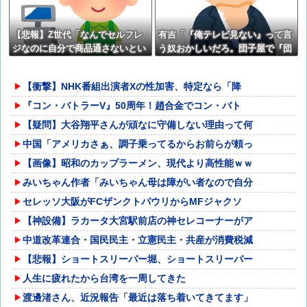
【悲報】Z世代「なんでセルフレ
有吉「『俺テレビ見ない』って言
ジなのに自分で商品通さないとい
う奴おかしいだろ。団子屋で『団
けないんだ」
子食べない』って言うか？」
【衝撃】NHK番組出演者Xの性加害、特定なら「降
『コン・バトラーV』50周年！趙合金でコン・バト
【疑問】大谷翔平さんが頑なに守備しない理由って何
中国「アメリカさぁ、調子乗ってるからお前らが頼っ
【画像】昭和のカップラーメン、現代より高性能ｗｗ
みいちゃん作者「みいちゃん母は障がい者なので自分
セレッソ大阪がFCザンクトパウリからMFジャクソ
【神設備】ラカータ大宮駅前店の神セレコーナーがア
中道改革連合・国民民主・立憲民主・共産が消費税減
【悲報】ショートスリーパー堀、ショートスリーパー
人生に疲れたから台湾を一周してきた
渡邊渚さん、近況報告「最近は落ち着いてきてます」