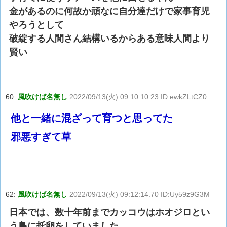
金があるのに何故か頑なに自分達だけで家事育児
やろうとして
破綻する人間さん結構いるからある意味人間より
賢い
60:
風吹けば名無し
2022/09/13(火) 09:10:10.23 ID:ewkZLtCZ0
他と一緒に混ざって育つと思ってた
邪悪すぎて草
62:
風吹けば名無し
2022/09/13(火) 09:12:14.70 ID:Uy59z9G3M
日本では、数十年前までカッコウはホオジロとい
う鳥に托卵をしていました。