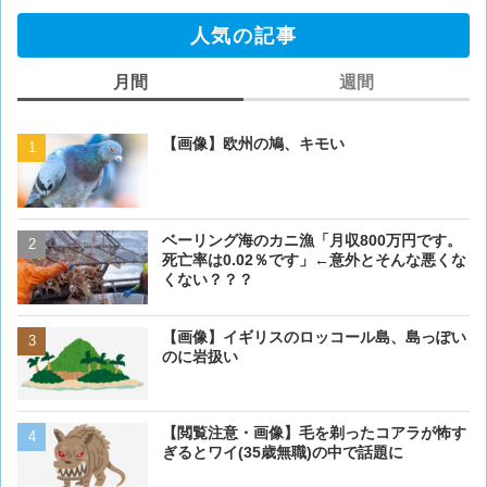
人気の記事
月間
週間
【画像】欧州の鳩、キモい
【画像】欧州の鳩、キモい
ベーリング海のカニ漁「月収800万円です。
【閲覧注意・画像】毛を剃
死亡率は0.02％です」←意外とそんな悪くな
ぎるとワイ(35歳無職)の中
くない？？？
【画像】イギリスのロッコ
【画像】イギリスのロッコール島、島っぽい
のに岩扱い
のに岩扱い
【画像】猫が抱きついてく
【閲覧注意・画像】毛を剃ったコアラが怖す
ぎるとワイ(35歳無職)の中で話題に