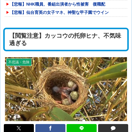
【悲報】NHK職員、番組出演者から性被害 復職配
【悲報】仙台育英の女子マネ、神聖な甲子園でウイン
【閲覧注意】カッコウの托卵ヒナ、不気味
過ぎる
不思議・危険