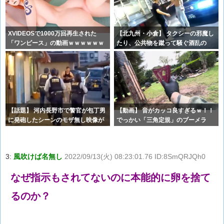
XVIDEOSで1000万回再生された
【北九州・小倉】 タクシーの邪魔し
「ワンピース」の動画ｗｗｗｗｗｗ
たり、公共物を蹴って騒ぐ酒乱の
ｗ
DQNに
【話題】 河内長野市で警官が包丁男
【動画】 音がカッコ良すぎるｗ！！
に発砲したシーンのモザ無し映像が
でっかい「三角定規」のブーメラ
公開さ
ン！！
3:
風吹けば名無し
2022/09/13(火) 08:23:01.76 ID:8SmQRJQh0
なぜ指示もされてないのに本能的に卵を捨て
るのか？