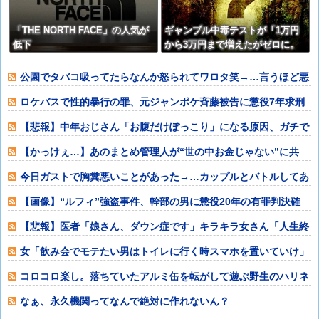
「THE NORTH FACE」の人気が
ギャンブル中毒テストが「1万円
低下
から3万円まで増えたがゼロに。
あなたはいくら負けた？」なんや
けど⇒ｗｗｗ
公園でタバコ吸ってたらなんか怒られてワロタ笑→…言うほど悪
いか？
ロケバスで性的暴行の罪、元ジャンポケ斉藤被告に懲役7年求刑
⇒！
【悲報】中年おじさん「お腹だけぽっこり」になる原因、ガチで
判明するwww
【かっけぇ…】あのまとめ管理人が“世の中お金じゃない”に共
感‥‥「お金で
今日ガストで胸糞悪いことがあった→…カップルとバトルしてあ
わや警察沙汰だ
【画像】“ルフィ”強盗事件、幹部の男に懲役20年の有罪判決確
定！！！
【悲報】医者「娘さん、ダウン症です」キラキラ女さん「人生終
わった」⇒絶望
女「飲み会でモテたい男はトイレに行く時スマホを置いていけ」
コロコロ楽し。落ちていたアルミ缶を転がして遊ぶ野生のハリネ
ズミ
なぁ、永久機関ってなんで絶対に作れないん？