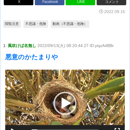
X
Facebook
LINE
コメント
2022.09.15
閲覧注意
不思議・危険
動画（不思議・危険）
1:
風吹けば名無し
2022/09/13(火) 08:20:44.27 ID:yiqzA4BBr
悪意のかたまりや
動
画
プ
レ
ー
ヤ
ー