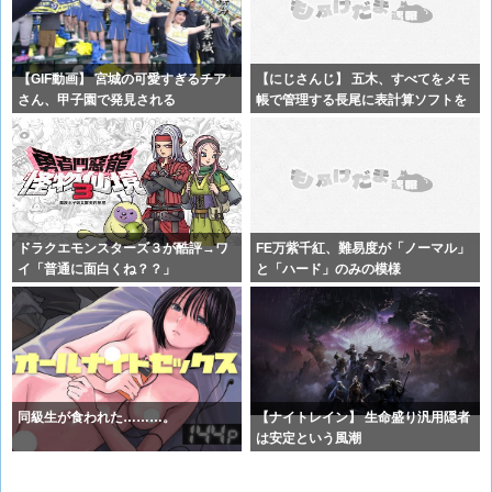
【GIF動画】 宮城の可愛すぎるチア
【にじさんじ】 五木、すべてをメモ
さん、甲子園で発見される
帳で管理する長尾に表計算ソフトを
布教へ
ドラクエモンスターズ３が酷評→ワ
FE万紫千紅、難易度が「ノーマル」
イ「普通に面白くね？？」
と「ハード」のみの模様
同級生が食われた………。
【ナイトレイン】 生命盛り汎用隠者
は安定という風潮