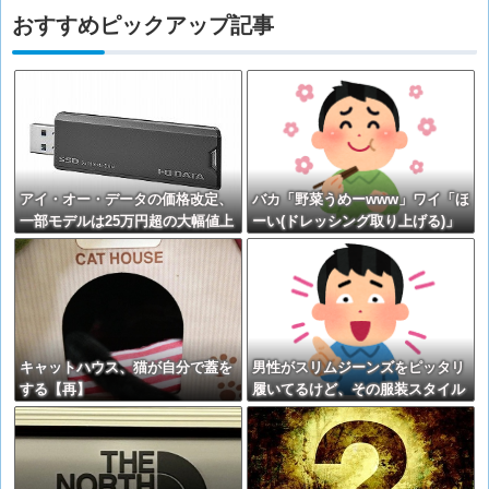
おすすめピックアップ記事
アイ・オー・データの価格改定、
バカ「野菜うめーwww」ワイ「ほ
一部モデルは25万円超の大幅値上
ーい(ドレッシング取り上げる)」
げに
キャットハウス、猫が自分で蓋を
男性がスリムジーンズをピッタリ
する【再】
履いてるけど、その服装スタイル
はどう？ｗｗｗ