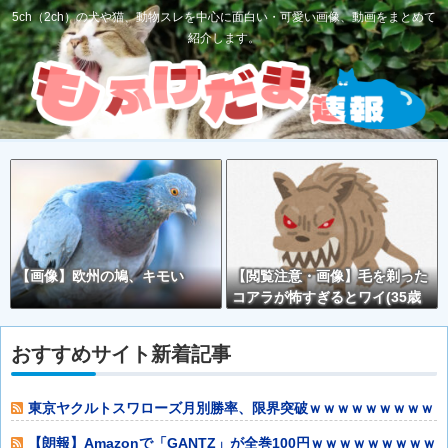
5ch（2ch）の犬や猫、動物スレを中心に面白い・可愛い画像、動画をまとめて
紹介します。
【画像】欧州の鳩、キモい
【閲覧注意・画像】毛を剃った
コアラが怖すぎるとワイ(35歳
無職)の中で話題に
おすすめサイト新着記事
東京ヤクルトスワローズ月別勝率、限界突破ｗｗｗｗｗｗｗｗｗ
ｗｗｗｗｗｗｗ
【朗報】Amazonで「GANTZ」が全巻100円ｗｗｗｗｗｗｗｗｗ