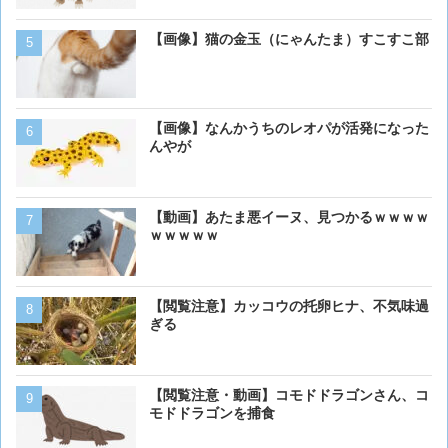
【画像】猫の金玉（にゃんたま）すこすこ部
【画像】 アメリカのケー
ダーメイドで作成したケー
炎上してしまう
【画像】ボクの横に来る実
【画像】なんかうちのレオパが活発になった
んやが
ベーリング海のカニ漁「月収
【動画】あたま悪イーヌ、見つかるｗｗｗｗ
死亡率は0.02％です」←
ｗｗｗｗｗ
くない？？？
【動画】男性、ロバにちょ
【閲覧注意】カッコウの托卵ヒナ、不気味過
く･･･
ぎる
【画像】イッヌ、リモコン
【閲覧注意・動画】コモドドラゴンさん、コ
を切る
モドドラゴンを捕食