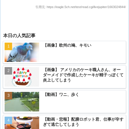
引用元:
https://eagle.5ch.net/test/read.cgi/livejupiter/1663024844/
本日の人気記事
【画像】欧州の鳩、キモい
【画像】 アメリカのケーキ職人さん、オー
ダーメイドで作成したケーキが精子っぽくて
炎上してしまう
【動画】ワニ、歩く
【動画・悲報】配膳ロボット君、仕事が辛す
ぎて逃亡してしまう