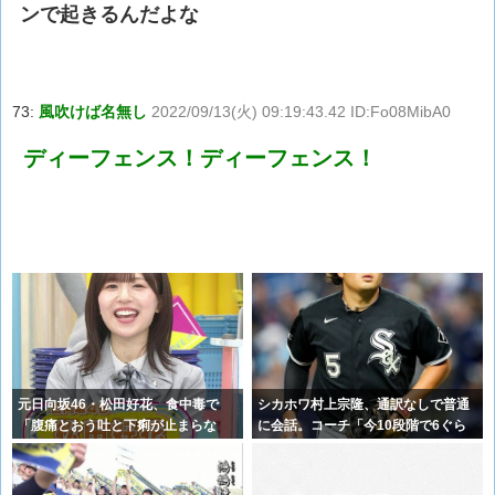
ンで起きるんだよな
73:
風吹けば名無し
2022/09/13(火) 09:19:43.42 ID:Fo08MibA0
ディーフェンス！ディーフェンス！
元日向坂46・松田好花、食中毒で
シカホワ村上宗隆、通訳なしで普通
「腹痛とおう吐と下痢が止まらな
に会話。コーチ「今10段階で6ぐら
い」原因は
い。来