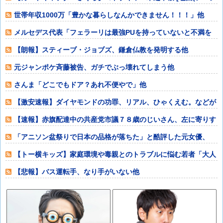
ュ)]コス
世帯年収1000万「豊かな暮らしなんかできません！！！」他
メルセデス代表「フェラーリは最強PUを持っていないと不満を
言うがに非常に
【朗報】スティーブ・ジョブズ、鎌倉仏教を発明する他
元ジャンポケ斉藤被告、ガチでぶっ壊れてしまう他
さんま「どこでもドア？あれ不便やで」他
【激安速報】ダイヤモンドの功罪、リアル、ひゃくえむ。などが
Kindle実
【速報】赤旗配達中の共産党市議７８歳のじいさん、左に寄りす
ぎたか車で民家
「アニソン盆祭りで日本の品格が落ちた」と酷評した元女優、
「あんたが品格を
【トー横キッズ】家庭環境や毒親とのトラブルに悩む若者「大人
に相談しても具
【悲報】バス運転手、なり手がいない他