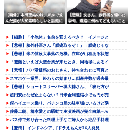
【画像】本田望結の妹、姉妹で並
【悲報】女さん、歩行者を轢いた
んだ姿が大変素晴らしいと話題に
挙句、道路に倒れてどえらいこと
w w w w w w w
になってしまうw w w w w w w
【細胞】「小胞体」名前を変えるべき？ イメージと
【悲報】脳外科医さん「腫瘍取るぞ！」→腫瘍じゃな
【悲報】米の値段大暴落の危機。在庫が山程ある状態
「避難といえば大型台風が来たとき、同地域にあるイ
【悲報】パパ活疑惑のおじさん、待ち合わせに写真と
スマホゲー業界、終わりの始まり…倒産件数が過去最
【悲報】ショートスリーパー堀大輔さん、「寝た方が
超円安はなぜ止まらない？日米金利差縮小でも円が売
僕ハイエース乗り、パチンコ屋の駐車場にいるけど隣
佐藤二朗、橋本愛との騒動で主演映画が完全白紙へｗ
バス停で知り合った料理上手なご婦人から絶品手料理
【驚愕】 インドネシア、[ドラえもんが16人発見