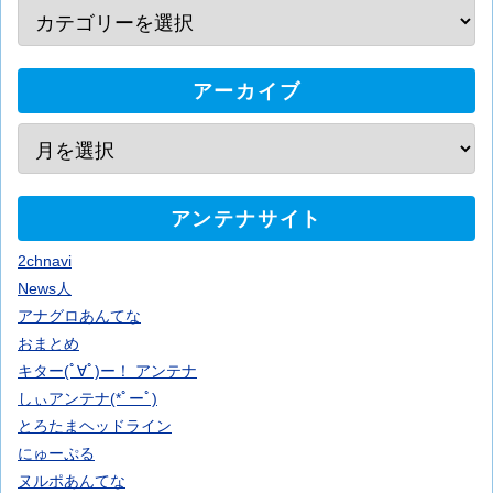
アーカイブ
アンテナサイト
2chnavi
News人
アナグロあんてな
おまとめ
キター(ﾟ∀ﾟ)ー！ アンテナ
しぃアンテナ(*ﾟーﾟ)
とろたまヘッドライン
にゅーぷる
ヌルポあんてな