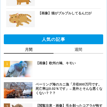
【画像】猫がブルブルしてるんだが
人気の記事
月間
週間
【画像】欧州の鳩、キモい
【画像】欧州の鳩、キモい
ベーリング海のカニ漁「月収800万円です。
【閲覧注意・画像】毛を剃
死亡率は0.02％です」←意外とそんな悪くな
ぎるとワイ(35歳無職)の中
くない？？？
【画像大量！】イッヌさん
【閲覧注意・画像】毛を剃ったコアラが怖す