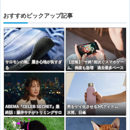
おすすめピックアップ記事
サロモンの靴、履き心地が良すぎ
【悲報】”サ終”相次ぐスマホゲー
る
ム、倒産も急増 過去最多ペース
で推移
ABEMA『CELEB SECRET』最
男をゲイ化させる3代アイテム、
終話：藤井サチがトリミングサロ
水筒、日傘
ン開業を決意、Laraは医大生とア
ーティストの両立に葛藤、令和ロ
マン・松井ケムリの父の衝撃エピ