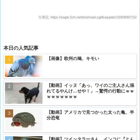
イベン
引用元:
https://eagle.5ch.net/test/read.cgi/livejupiter/1683890715/
本日の人気記事
【画像】欧州の鳩、キモい
【動画】イッヌ「あっ、ワイのご主人さん溺
れてるやんけ…せや！」→驚愕の行動にｗｗ
ｗｗｗｗｗｗｗ
【動画】アメリカで見つかった太った亀、半
分恐竜
【動画】ツイッタラーさん、インコに『とん