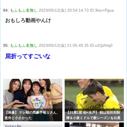
84:
もふもふ名無し
2023/05/12(金) 20:54:14.73 ID:3lxo+Pgua
おもしろ動画やんけ
95:
もふもふ名無し
2023/05/12(金) 21:05:49.25 ID:u2Qi/hIq0
屈折ってすごいな
【画像】 テレ朝の気象予報士さん、
【J1第1節 柏×水戸】 柏は垣田先制
意外と小さかった
弾＆小泉ミドルで新シーズンを白星
ス