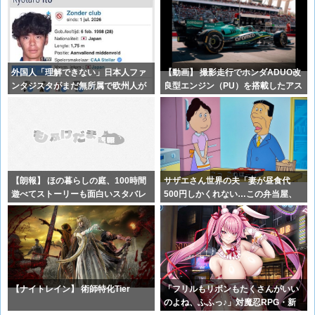
外国人「理解できない」日本人ファ
【動画】 撮影走行でホンダADUO改
ンタジスタがまだ無所属で欧州人が
良型エンジン（PU）を搭載したアス
困惑..
ト
【朗報】 ほの暮らしの庭、100時間
サザエさん世界の夫「妻が昼食代
遊べてストーリーも面白いスタバレ
500円しかくれない…この弁当屋、
の上
500円
【ナイトレイン】 術師特化Tier
「フリルもリボンもたくさんがいい
のよね、ふふっ♪」対魔忍RPG・新