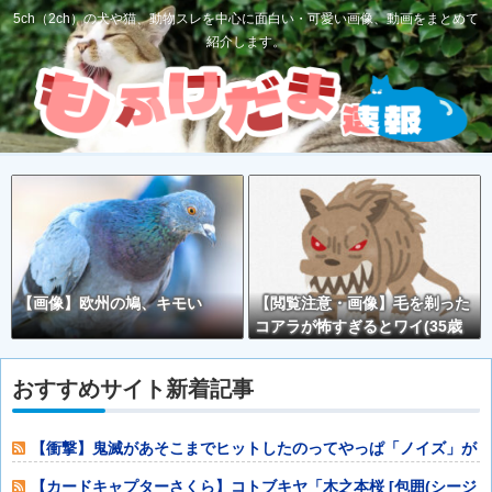
5ch（2ch）の犬や猫、動物スレを中心に面白い・可愛い画像、動画をまとめて
紹介します。
【画像】欧州の鳩、キモい
【閲覧注意・画像】毛を剃った
コアラが怖すぎるとワイ(35歳
無職)の中で話題に
おすすめサイト新着記事
【衝撃】鬼滅があそこまでヒットしたのってやっぱ「ノイズ」が
一切無いからよ
【カードキャプターさくら】コトブキヤ「木之本桜 [包囲(シージ