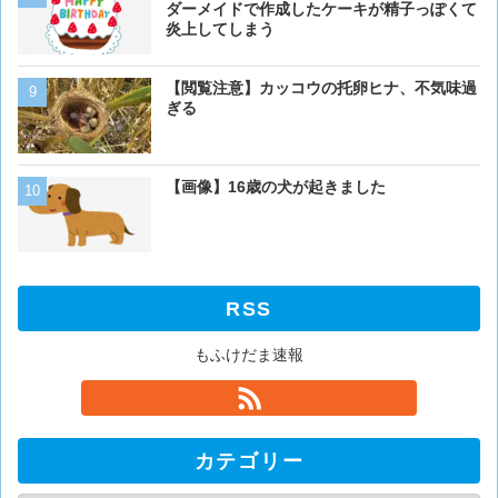
ダーメイドで作成したケーキが精子っぽくて
炎上してしまう
ベーリング海のカニ漁「月収
【閲覧注意】カッコウの托卵ヒナ、不気味過
死亡率は0.02％です」←
ぎる
くない？？？
猫「おい人間。おれを飼え
【画像】16歳の犬が起きました
外に現れた母猫。家に入り
RSS
もふけだま速報
カテゴリー