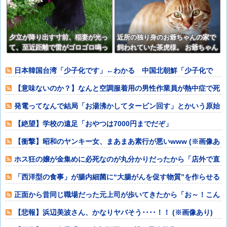
ソードも
夕立が降り出す寸前、稲妻が光っ
近所の独り身のお爺ちゃんの家で
て、至近距離で雷がゴロゴロ鳴っ
飼われていた茶虎様。 お爺ちゃん
ているんですが・・・【再】
が亡くなられてうちで飼うことに
なってから・・・【再】
日本韓国台湾「少子化です」←わかる 中国北朝鮮「少子化で
す」←強権国家で
【意味ないのか？】なんと空調服着用の男性作業員が熱中症で死
亡‥‥スポドリ
発電ってなんで結局「お湯沸かしてタービン回す」とかいう原始
的方法に行き着
【絶望】学校の遠足「おやつは7000円までだぞ」
【衝撃】昭和のヤンキー女、まあまあ素行が悪いwww (※画像あ
り)
ホス狂の嬢が金集めに必死なのが丸分かりだったから「店外で直
に払ったら嬉し
「西洋型の食事」が腸内細菌に“大腸がんを促す物質”を作らせる
可能性
正面から昔同じ職場だった元上司が歩いてきたから「お～！こん
にちは！」って
【悲報】浜辺美波さん、かなりヤバそう････！！ (※画像あり)