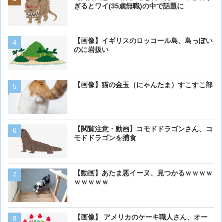
も上手いwwwvwwwvwww
ぎるとワイ(35歳無職)の中で話題に
【画像】 アメリカのケー
【画像】イギリスのロッコール島、島っぽい
ダーメイドで作成したケー
のに岩扱い
炎上してしまう
【動画】男性、ロバにちょ
【画像】猫の金玉（にゃんたま）すこすこ部
く･･･
【動画】虎さん、飼い慣ら
【閲覧注意・動画】コモドドラゴンさん、コ
を失う
モドドラゴンを捕食
【画像】イッヌさん、アホ
【動画】あたま悪イーヌ、見つかるｗｗｗｗ
ｗｗｗｗｗ
犬って普段何考えてるの？
【画像】 アメリカのケーキ職人さん、オー