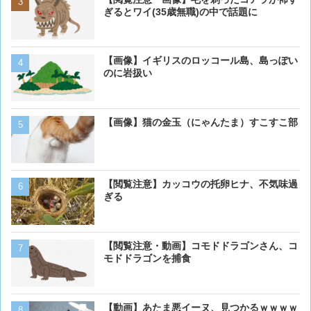
ぎるとワイ(35歳無職)の中で話題に
ダーメイドで作成したケー
炎上してしまう
【画像】イギリスのロッコール島、島っぽい
【動画】男性、ロバにちょ
のに岩扱い
く･･･
【画像】猫の金玉（にゃんたま）すこすこ部
ベーリング海のカニ漁「月収
死亡率は0.02％です」←
くない？？？
【動画】虎さん、飼い慣ら
【閲覧注意】カッコウの托卵ヒナ、不気味過
を失う
ぎる
【画像】アメリカ「AIDSや
【閲覧注意・動画】コモドドラゴンさん、コ
人の為に記念碑を作ります
モドドラゴンを捕食
「これア〇ルじゃん…」
【画像大量！】イッヌさん
【動画】あたま悪イーヌ、見つかるｗｗｗｗ