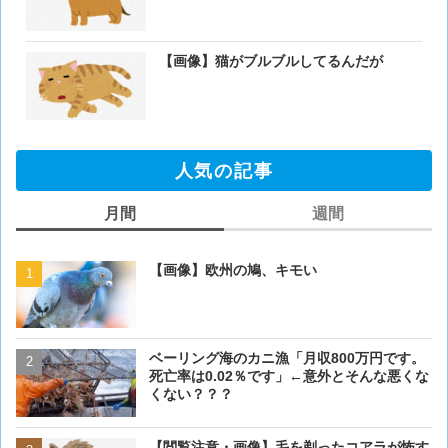
【画像】猫がブルブルしてるんだが
人気の記事
月間
週間
【画像】欧州の鳩、キモい
【画像】欧州の鳩、キモい
ベーリング海のカニ漁「月収800万円です。
【閲覧注意・画像】毛を剃
死亡率は0.02％です」←意外とそんな悪くな
ぎるとワイ(35歳無職)の中
くない？？？
【閲覧注意・画像】毛を剃ったコアラが怖す
【画像】 アメリカのケー