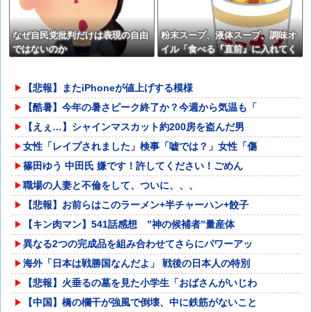
なぜ自民党批判だけは表現の自由
粉末スープ、液体スープ、調味オ
ではないのか
イル「食べる『直前』に入れてく
ださい！！」
【悲報】またiPhoneが値上げする模様
【酷暑】今年の暑さピーク終了か？今週から気温も「
【えぇ…】シャインマスカット約200房を盗んだ男
女性「レイプされました」検事「嘘では？」女性「傷
篠田ゆう 中田氏 嫌です！許してください！ごめん
職場の人妻と不倫をして、ついに、、、
【悲報】お前らはこのラーメン+半チャーハン+餃子
【キン肉マン】541話感想 ”神の候補者”量産体
異なる2つの完成品を組み合わせてさらにパワーアッ
海外「日本は戦勝国なんだよ」 戦後の日本人の特別
【悲報】火垂るの墓を見た小学生「おばさんがいじわ
【中国】橋の欄干が強風で倒壊、中に鉄筋がないこと