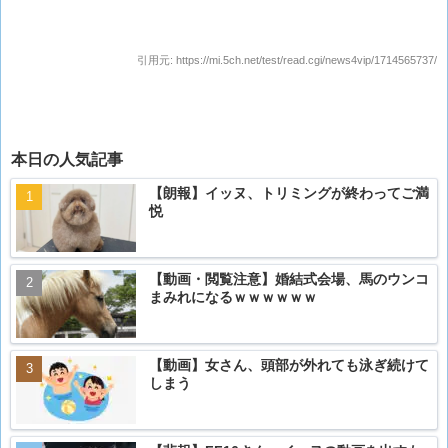
引用元:
https://mi.5ch.net/test/read.cgi/news4vip/1714565737/
本日の人気記事
【朗報】イッヌ、トリミングが終わってご満
悦
【動画・閲覧注意】婚結式会場、馬のウンコ
まみれになるｗｗｗｗｗｗ
【動画】女さん、頭部が外れても泳ぎ続けて
しまう