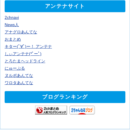
アンテナサイト
2chnavi
News人
アナグロあんてな
おまとめ
キター(ﾟ∀ﾟ)ー！ アンテナ
しぃアンテナ(*ﾟーﾟ)
とろたまヘッドライン
にゅーぷる
ヌルポあんてな
ワロタあんてな
ブログランキング