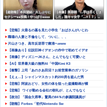
【超朗報】本田望結、久しぶりに
【画像】美容師「…手は尽くしま
セクシー●●投稿！やっぱり●●●●
した」陰キャ女子「…ｯ！！」→
でかかった！
結果をご覧くださいw w w w w w
w w
【悲報】火垂るの墓を見た小学生「おばさんがいじわ
職場の人妻と不倫をして、ついに、、、
片山さつき、高市反逆罪で粛清へwww
【画像あり】伝説巨神イデオンの作中で初めてイデオ
【画像】ディズニーJKさん、とんでもなく可愛いと
【AI】世界最大級の無料AI「中国Kimi K3
【衝撃】上司「あのさあ田沼？お前営業車のガソリン
【えぇ…】シャインマスカット約200房を盗んだ男
【悲報】阿波おどり、女性の体を狙った盗撮動画が横
【悲報】 ワイが勤める会社の朝礼が、とんでもなく
【政治】「国会欠席率」驚異の84％の参議院議員が
【朗報】Forbes「初代Nintendo Sw