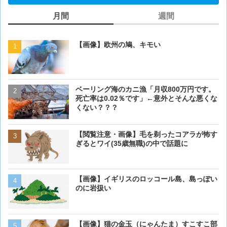
月間
週間
【画像】欧州の鳩、キモい
【画像】欧州の鳩、キモい
ベーリング海のカニ漁「月収800万円です。
【閲覧注意・画像】毛を剃
死亡率は0.02％です」←意外とそんな悪くな
ぎるとワイ(35歳無職)の中
くない？？？
【閲覧注意・画像】毛を剃ったコアラが怖す
【画像】 アメリカのケー
ぎるとワイ(35歳無職)の中で話題に
ダーメイドで作成したケー
炎上してしまう
【画像】イギリスのロッコール島、島っぽい
【動画】男性、ロバにちょ
のに岩扱い
く･･･
【画像】猫の金玉（にゃんたま）すこすこ部
ベーリング海のカニ漁「月収