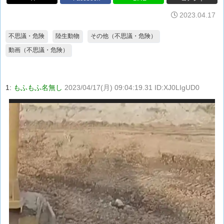
2023.04.17
不思議・危険
陸生動物
その他（不思議・危険）
動画（不思議・危険）
1:
もふもふ名無し
2023/04/17(月) 09:04:19.31 ID:XJ0LIgUD0
動
画
プ
レ
ー
ヤ
ー