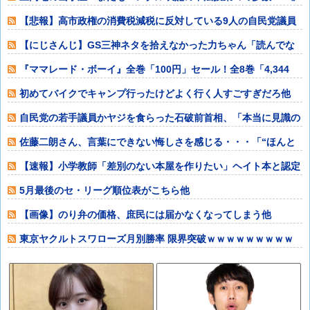
→韓国メディア
【悲報】高市政権の消費税減税に反対している9人の自民党議員
が全て判明ｗｗ
【にじさんじ】GS三神ネタを拾えなかった力ちゃん「読んでな
い俺が悪い……
『ママレード・ボーイ』全巻「100円」セール！全8巻「4,344
円」→「
初めてバイクでキャンプ行ったけどよく行く人すごすぎだろ他
自民党の若手議員かヤジを食らった石破前首相、「本当に見識の
ある人に当選期
佐藤二朗さん、言葉にできない悔しさを感じる・・・「“ほんと
うのこと”を僕
【速報】小学教師「差別のない本屋を作りたい」ヘイト本と認定
して排除する差
5月最後のセ・リーグ順位表がこちら他
【画像】のり弁の価格、庶民には届かなくなってしまう他
東京ヤクルトスワローズ月別勝率 限界突破ｗｗｗｗｗｗｗｗｗ
ｗｗｗｗｗｗｗ