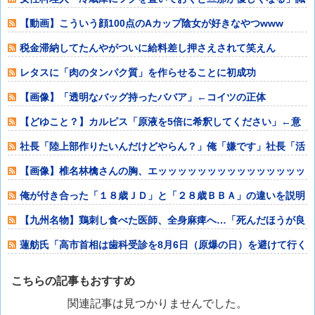
者「その手があ
【動画】こういう顔100点のAカップ陰女が好きなやつwww
税金滞納してたんやがついに給料差し押さえされて笑えん
レタスに「肉のタンパク質」を作らせることに初成功
【画像】「透明なバッグ持ったババア」←コイツの正体
【どゆこと？】カルピス「原液を5倍に希釈してください」←意
味が分かりにく
社長「陸上部作りたいんだけどやらん？」俺「嫌です」社長「活
動時間は出勤扱
【画像】椎名林檎さんの胸、エッッッッッッッッッッッッッッッ
ッ！
俺が付き合った「１８歳ＪＤ」と「２８歳ＢＢＡ」の違いを説明
するwww
【九州名物】鶏刺し食べた医師、全身麻痺へ…「死んだほうが良
い」
蓮舫氏「高市首相は歯科受診を8月6日（原爆の日）を避けて行く
べきお立場で
こちらの記事もおすすめ
関連記事は見つかりませんでした。