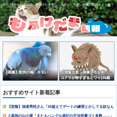
5ch（2ch）の犬や猫、動物スレを中心に面白い・可愛い画像、動画をまとめて
紹介します。
【画像】欧州の鳩、キモい
【閲覧注意・画像】毛を剃った
コアラが怖すぎるとワイ(35歳
無職)の中で話題に
おすすめサイト新着記事
【悲報】強者男性さん「30超えてデートの練習とかしてる奴なん
なんだ？普通
上高地の山小屋「またもハングル表記の不法投棄ゴミ多数……」