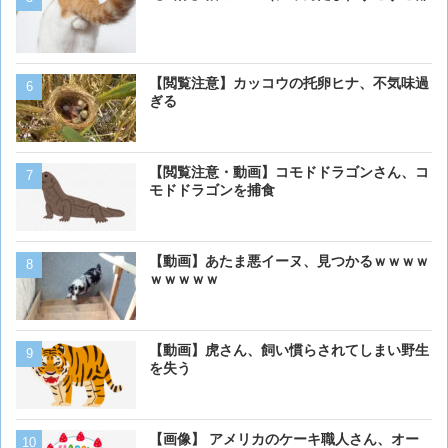
死亡率は0.02％です」←
くない？？？
【動画】虎さん、飼い慣ら
【閲覧注意】カッコウの托卵ヒナ、不気味過
を失う
ぎる
【画像】アメリカ「AIDSや
【閲覧注意・動画】コモドドラゴンさん、コ
人の為に記念碑を作ります
モドドラゴンを捕食
「これア〇ルじゃん…」
【画像大量！】イッヌさん
【動画】あたま悪イーヌ、見つかるｗｗｗｗ
も上手いwwwvwwwvwww
ｗｗｗｗｗ
【画像】イッヌさん、アホ
【動画】虎さん、飼い慣らされてしまい野生
を失う
【閲覧注意】カッコウの托
【画像】 アメリカのケーキ職人さん、オー