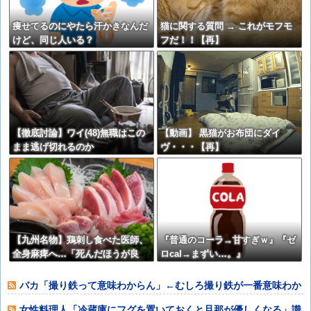
痩せてるのにやたら汗かきなんだ
猫に関する質問 → これがモフモ
けど、同じ人いる？
フだ！！【再】
【徹底討論】ワイ(48)無職はこの
【動画】 黒猫がお布団にダイ
まま逃げ切れるのか
ヴ・・・【再】
【九州名物】鶏刺し食べた医師、
『普通のコーラ→甘すぎｗ』『ゼ
全身麻痺へ…「死んだほうが良
ロcal→まずい…。』
い」
バカ「撮り鉄って意味わからん」←むしろ撮り鉄が一番意味わか
るやろ
女性料理人「冷蔵庫にフグを置いておくと旦那が優しくなる」識