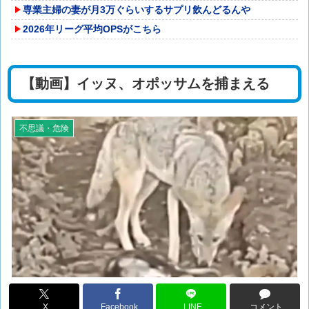
専業主婦の妻が月3万ぐらいするサプリ飲んどるんや
2026年リーグ平均OPSがこちら
【動画】イッヌ、オポッサムを捕まえる
不思議・危険
X
Facebook
LINE
コメント