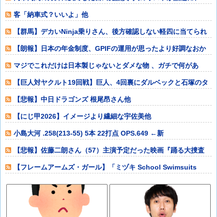
「岩屋はどこへ行
客「納車式？いいよ」他
【群馬】デカいNinja乗りさん、後方確認しない軽四に当てられ
てしまう。
【朗報】日本の年金制度、GPIFの運用が思ったより好調なおか
げでなんとか
マジでこれだけは日本製じゃないとダメな物 、ガチで何があ
る？他
【巨人対ヤクルト19回戦】巨人、4回裏にダルベックと石塚のタ
イムリーで2
【悲報】中日ドラゴンズ 根尾昂さん他
【にじ甲2026】イメージより繊細な宇佐美他
小島大河 .258(213-55) 5本 22打点 OPS.649 ←新
【悲報】佐藤二朗さん（57）主演予定だった映画『踊る大捜査
線』スピンオフ
【フレームアームズ・ガール】「ミヅキ School Swimsuits