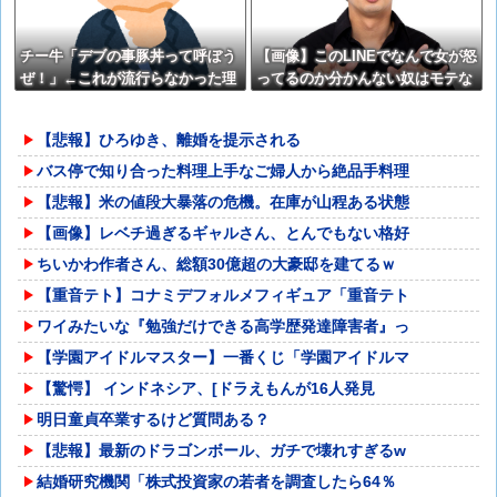
チー牛「デブの事豚丼って呼ぼう
【画像】このLINEでなんで女が怒
ぜ！」←これが流行らなかった理
ってるのか分かんない奴はモテな
由
い奴確定らしい←お前らは勿論わ
かるよな？？？？？？？
【悲報】ひろゆき、離婚を提示される
バス停で知り合った料理上手なご婦人から絶品手料理
【悲報】米の値段大暴落の危機。在庫が山程ある状態
【画像】レベチ過ぎるギャルさん、とんでもない格好
ちいかわ作者さん、総額30億超の大豪邸を建てるｗ
【重音テト】コナミデフォルメフィギュア「重音テト
ワイみたいな『勉強だけできる高学歴発達障害者』っ
【学園アイドルマスター】一番くじ「学園アイドルマ
【驚愕】 インドネシア、[ドラえもんが16人発見
明日童貞卒業するけど質問ある？
【悲報】最新のドラゴンボール、ガチで壊れすぎるw
結婚研究機関「株式投資家の若者を調査したら64％