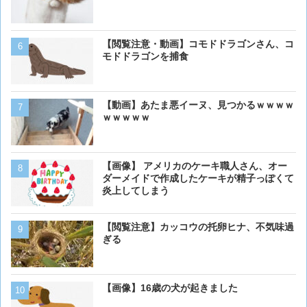
【動画】虎さん、飼い慣ら
【閲覧注意・動画】コモドドラゴンさん、コ
を失う
モドドラゴンを捕食
【画像】イッヌさん、アホ
【動画】あたま悪イーヌ、見つかるｗｗｗｗ
ｗｗｗｗｗ
犬って普段何考えてるの？
【画像】 アメリカのケーキ職人さん、オー
ダーメイドで作成したケーキが精子っぽくて
炎上してしまう
ベーリング海のカニ漁「月収
【閲覧注意】カッコウの托卵ヒナ、不気味過
死亡率は0.02％です」←
ぎる
くない？？？
猫「おい人間。おれを飼え
【画像】16歳の犬が起きました
外に現れた母猫。家に入り