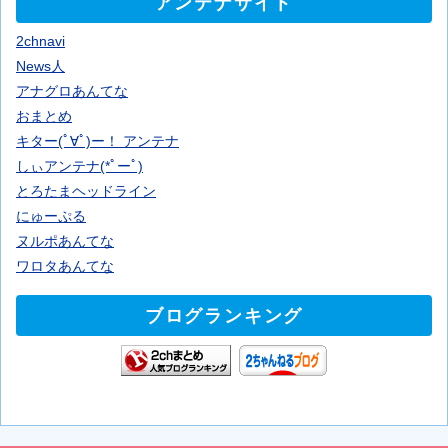
アンテナサイト
2chnavi
News人
アナグロあんてな
おまとめ
キター(ﾟ∀ﾟ)ー！ アンテナ
しぃアンテナ(*ﾟーﾟ)
とろたまヘッドライン
にゅーぷる
ヌルポあんてな
ワロタあんてな
ブログランキング