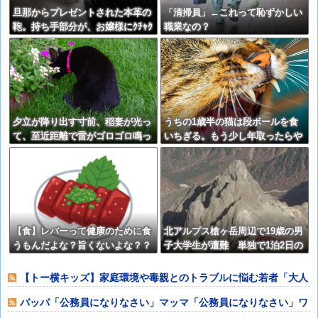
旦那からプレゼントされた本革の
「清掃員」←これって恥ずかしい
鞄。持ち手部分が、お嬢様にｸﾁｬｸ
職業なの？
ﾁｬ咬まれてボロボロに…。 旦那
に見せたらあるものを見せてくれ
た。【再】
夕立が降り出す寸前、稲妻が光っ
うちの1歳半の猫は段ボールを食
て、至近距離で雷がゴロゴロ鳴っ
いちぎる。もう少し年取ったらや
ているんですが・・・【再】
めるかな？ → うちは・・・
【再】
【食】レバーって健康のために食
北アルプス槍ヶ岳周辺で19歳の男
うもんだよな？旨くないよな？？
子大学生が遭難 単独で1泊2日の
予定で入山も連絡取れず 警察が
9日以降捜索予定
【トー横キッズ】家庭環境や毒親とのトラブルに悩む若者「大人
に相談しても具
パッパ「公務員になりなさい」マッマ「公務員になりなさい」ワ