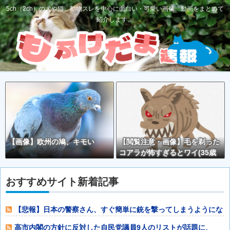
5ch（2ch）の犬や猫、動物スレを中心に面白い・可愛い画像、動画をまとめて
紹介します。
【画像】欧州の鳩、キモい
【閲覧注意・画像】毛を剃った
コアラが怖すぎるとワイ(35歳
無職)の中で話題に
おすすめサイト新着記事
【悲報】日本の警察さん、すぐ簡単に銃を撃ってしまうようにな
る他
高市内閣の方針に反対した自民党議員9人のリストが話題に、