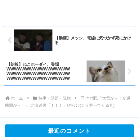
【動画】メッシ、電線に気づかず死にかけ
る
【朗報】ねこホーダイ、登場
WWWWWWWWWWWWWWWWW
WWWWWWWWWWWWWWWWW
WWWWWWWWWWWWWWWWW
ホーム
時事・話題・読物
本州民「大雪が～！交通
機関が～！」 北海道民「！！！」ﾓｻｯﾓｻｯ(走り寄ってくる音)
最近のコメント