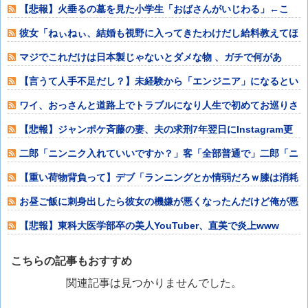
イ「公務員そな
【悲報】火垂るの墓を見た小学生「おばさんがいじわる」←こ
れ！
彼女「ねぃねぃ、結婚も視野に入ってきたわけだし給料教えてほ
しいナリ」ワイ
マジでこれだけは日本製じゃないとダメな物 、ガチで何があ
る？
【言うて人手不足だし？】未経験から「エンジニア」になるとい
う選択‥‥
ワイ、おっさんと道路上でトラブルになり人生で初めてお巡りさ
んを呼ぶ
【悲報】ジャンポケ斉藤の妻、夫の求刑7年翌日にInstagram更
新「楽
二郎「ニンニク入れていいですか？」客「全部普通で」二郎「ニ
ンニク入れちゃ
【重い荷物背負って】デブ「ランニングとか情弱だろｗ膝は消耗
品だぞ？（ﾆﾁ
お昼ご飯に刺身出したら彼女の機嫌が悪くなったんだけど俺が悪
いのだろうか
【悲報】東科大医学部卒の美人YouTuber、直美で炎上www
こちらの記事もおすすめ
関連記事は見つかりませんでした。