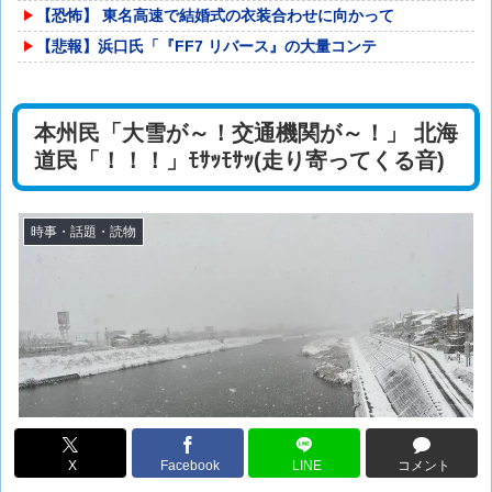
【恐怖】 東名高速で結婚式の衣装合わせに向かって
【悲報】浜口氏「『FF7 リバース』の大量コンテ
本州民「大雪が～！交通機関が～！」 北海
道民「！！！」ﾓｻｯﾓｻｯ(走り寄ってくる音)
時事・話題・読物
X
Facebook
LINE
コメント