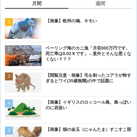
月間
週間
【画像】欧州の鳩、キモい
【画像】欧州の鳩、キモい
ベーリング海のカニ漁「月収800万円です。
【閲覧注意・画像】毛を剃
死亡率は0.02％です」←意外とそんな悪くな
ぎるとワイ(35歳無職)の中
くない？？？
【画像大量！】イッヌさん
【閲覧注意・画像】毛を剃ったコアラが怖す
も上手いwwwvwwwvwww
ぎるとワイ(35歳無職)の中で話題に
【画像】 アメリカのケー
【画像】イギリスのロッコール島、島っぽい
ダーメイドで作成したケー
のに岩扱い
炎上してしまう
【動画】男性、ロバにちょ
【画像】猫の金玉（にゃんたま）すこすこ部
く･･･