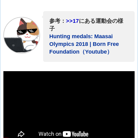
参考：
>>17
にある運動会の様
子
Hunting medals: Maasai
Olympics 2018 | Born Free
Foundation（Youtube）