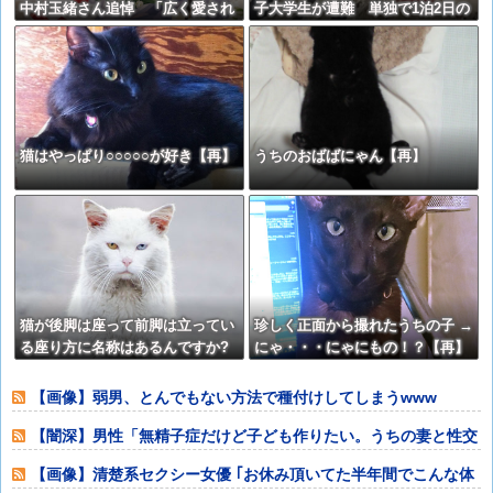
中村玉緒さん追悼 「広く愛され
子大学生が遭難 単独で1泊2日の
てきた製品に」
予定で入山も連絡取れず 警察が
9日以降捜索予定
猫はやっぱり○○○○○が好き【再】
うちのおばばにゃん【再】
猫が後脚は座って前脚は立ってい
珍しく正面から撮れたうちの子 →
る座り方に名称はあるんですか?
にゃ・・・にゃにもの！？【再】
【再】
【画像】弱男、とんでもない方法で種付けしてしまうwww
【闇深】男性「無精子症だけど子ども作りたい。うちの妻と性交
渉してくれ」
【画像】清楚系セクシー女優 ｢お休み頂いてた半年間でこんな体