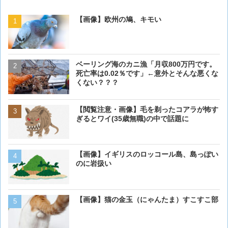
【画像】欧州の鳩、キモい
【画像】欧州の鳩、キモい
ベーリング海のカニ漁「月収800万円です。
【閲覧注意・画像】毛を剃
死亡率は0.02％です」←意外とそんな悪くな
ぎるとワイ(35歳無職)の中
くない？？？
【閲覧注意・画像】毛を剃ったコアラが怖す
【画像】 アメリカのケー
ぎるとワイ(35歳無職)の中で話題に
ダーメイドで作成したケー
炎上してしまう
【画像】イギリスのロッコール島、島っぽい
【動画】男性、ロバにちょ
のに岩扱い
く･･･
【画像】猫の金玉（にゃんたま）すこすこ部
ベーリング海のカニ漁「月収
死亡率は0.02％です」←
くない？？？