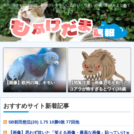
5ch（2ch）の犬や猫、動物スレを中心に面白い・可愛い画像、動画をまとめて
紹介します。
【画像】欧州の鳩、キモい
【閲覧注意・画像】毛を剃った
コアラが怖すぎるとワイ(35歳
無職)の中で話題に
おすすめサイト新着記事
SB前田悠伍(20) 1.75 10勝0敗 77回他
【画像】思わず吹いた「笑える画像・最高な画像」貼っていけｗ