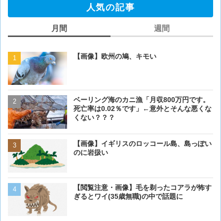
人気の記事
月間
週間
【画像】欧州の鳩、キモい
【画像】欧州の鳩、キモい
ベーリング海のカニ漁「月収800万円です。
【閲覧注意・画像】毛を剃
死亡率は0.02％です」←意外とそんな悪くな
ぎるとワイ(35歳無職)の中
くない？？？
【画像】イギリスのロッコ
【画像】イギリスのロッコール島、島っぽい
のに岩扱い
のに岩扱い
ベーリング海のカニ漁「月収
【閲覧注意・画像】毛を剃ったコアラが怖す
死亡率は0.02％です」←
ぎるとワイ(35歳無職)の中で話題に
くない？？？