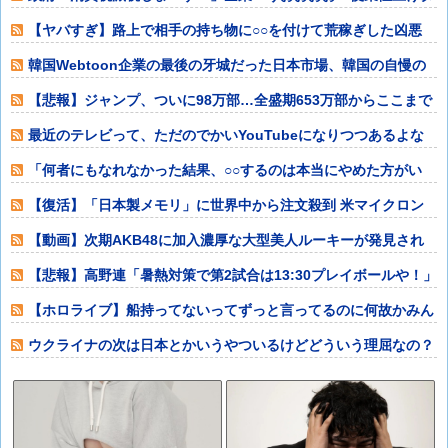
イムきたっ！減
【ヤバすぎ】路上で相手の持ち物に○○を付けて荒稼ぎした凶悪
犯、捕まる他
韓国Webtoon企業の最後の牙城だった日本市場、韓国の自慢の
種だった某
【悲報】ジャンプ、ついに98万部…全盛期653万部からここまで
落ちる他
最近のテレビって、ただのでかいYouTubeになりつつあるよな
他
「何者にもなれなかった結果、○○するのは本当にやめた方がい
い。それやって
【復活】「日本製メモリ」に世界中から注文殺到 米マイクロン
が１兆５０００
【動画】次期AKB48に加入濃厚な大型美人ルーキーが発見され
てしまうｗｗ
【悲報】高野連「暑熱対策で第2試合は13:30プレイボールや！」
他
【ホロライブ】船持ってないってずっと言ってるのに何故かみん
な船上にいるよ
ウクライナの次は日本とかいうやついるけどどういう理屈なの？
他