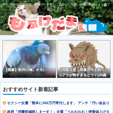
5ch（2ch）の犬や猫、動物スレを中心に面白い・可愛い画像、動画をまとめて
紹介します。
【画像】欧州の鳩、キモい
【閲覧注意・画像】毛を剃った
コアラが怖すぎるとワイ(35歳
無職)の中で話題に
おすすめサイト新着記事
セクシー女優「熊本に300万円寄付します」 アンチ「汚い金あり
がとう♥」
政府「消費税減税しまーす！」企業「うおおおお！便乗値上げタ