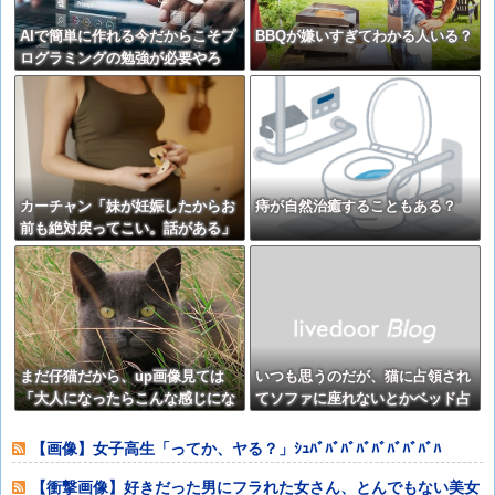
AIで簡単に作れる今だからこそプ
BBQが嫌いすぎてわかる人いる？
ログラミングの勉強が必要やろ
カーチャン「妹が妊娠したからお
痔が自然治癒することもある？
前も絶対戻ってこい。話がある」
⇒･････バレたか？⇒！！
まだ仔猫だから、up画像見ては
いつも思うのだが、猫に占領され
「大人になったらこんな感じにな
てソファに座れないとかベッド占
るかな」ってニヤニヤしてしまう
領されて寝れないって何なの？
【再】
【再】
【画像】女子高生「ってか、ヤる？」ｼｭﾊﾞﾊﾞﾊﾞﾊﾞﾊﾞﾊﾞﾊﾞﾊﾞﾊ
【衝撃画像】好きだった男にフラれた女さん、とんでもない美女