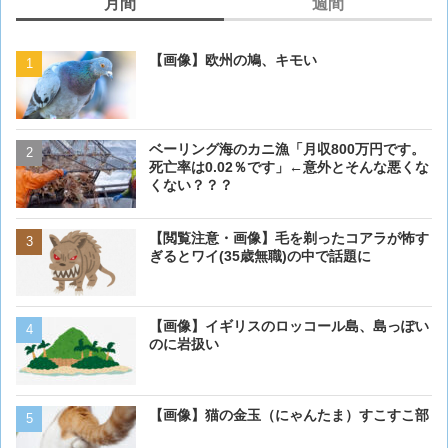
月間
週間
【画像】欧州の鳩、キモい
【画像】欧州の鳩、キモい
ベーリング海のカニ漁「月収800万円です。
【閲覧注意・画像】毛を剃
死亡率は0.02％です」←意外とそんな悪くな
ぎるとワイ(35歳無職)の中
くない？？？
【動画】虎さん、飼い慣ら
【閲覧注意・画像】毛を剃ったコアラが怖す
を失う
ぎるとワイ(35歳無職)の中で話題に
【画像】 アメリカのケー
【画像】イギリスのロッコール島、島っぽい
ダーメイドで作成したケー
のに岩扱い
炎上してしまう
【画像】イギリスのロッコ
【画像】猫の金玉（にゃんたま）すこすこ部
のに岩扱い