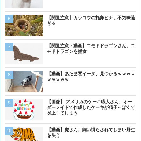
【画像】アメリカ「AIDSや
【閲覧注意】カッコウの托卵ヒナ、不気味過
人の為に記念碑を作ります
ぎる
「これア〇ルじゃん…」
【画像】イッヌさん、アホ
【閲覧注意・動画】コモドドラゴンさん、コ
モドドラゴンを捕食
【閲覧注意】カッコウの托
【動画】あたま悪イーヌ、見つかるｗｗｗｗ
ぎる
ｗｗｗｗｗ
【悲報】沖縄の野良猫さん
【画像】 アメリカのケーキ職人さん、オー
を食べ終えカメラを睨みつ
ダーメイドで作成したケーキが精子っぽくて
らの番だニャ」
炎上してしまう
【画像大量！】イッヌさん
【動画】虎さん、飼い慣らされてしまい野生
も上手いwwwvwwwvwww
を失う