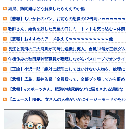
愛いと話題にな
結局、熊問題はどう解決したらええのか他
【悲報】ちいかわのパン、お前らの想像の12倍高いｗｗｗｗｗｗ
ｗ他
教師さん、給食を残した児童の口にミニトマトを突っ込む→体罰
判定をもらって
【悲報】おすすめのアニメ教えてｗｗｗｗｗｗｗｗｗｗ他
長江と黄河の二大河川が同時に危機に突入、台風13号が三峡ダム
に襲い掛かっ
午後休みの秋田県幹部職員が喫煙しながらバスローブでオンライ
ン報道対応 「
【正論】小沢一郎「絶対に総理にしてはいけない人物を、総理に
してしまった。
【悲報】広島、新井監督「全員殴って、全部ブッ壊してから辞め
たい」他
【悲報】eスポーツさん、肥満や糖尿病などに悩まされる過酷な
スポーツだった
【ニュース】NHK、女さんの人生がいかにイージーモードかをわ
かりやすく放