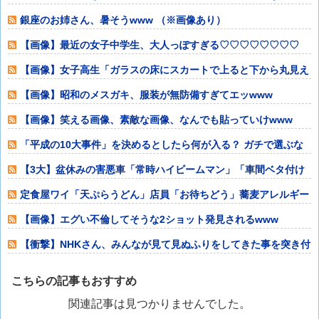
に仰天チェンジ
銀座のお姉さん、暑そうwww （※画像あり）
【画像】最近の女子中学生、大人っぽすぎる♡♡♡♡♡♡♡♡
【画像】女子高生「ガラスの床にスカートで上ると下から丸見え
だねwww」ﾊ
【画像】昭和のメスガキ、服装が無防備すぎてエッwww
【画像】笑える画像、素敵な画像、なんでも貼っていけwww
「平成の10大事件」を決めるとしたら何が入る？ ガチで選ぶな
らこれだろ
【3大】盆休みの害悪車「常時ハイビームマン」「車間ベタ付け
マン」「法定速
定食屋ワイ「天ぷらうどん」店員「お待ちどう」蕎麦アレルギー
ワイ「これそば
【画像】エグい不倫してそうな2ショット発見されるwww
【衝撃】NHKさん、みんなが見て見ぬふりをしてきた事を突き付
けてしまう･
こちらの記事もおすすめ
関連記事は見つかりませんでした。