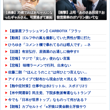
【画像】35歳でおばあちゃんにな
【衝撃】上司「あのさあ田沼？お
ったギャルさん、可愛過ぎて嫉妬
前営業車のガソリン抜いてな
不可避w w w w w w w w w w w
い？」俺「はぁ？どういうことす
か？」上司「自分の車に入れ替え
【超新星フラッシュマン】CARBOTIX「フラッ
たりしてない？？」←これw w w
w w w
【動画】ゴルフ中の嵐を撮影していた男性が雷に打た
ひろゆき「コメント欄で暴れてるのは暇人です」→ネ
【話題】有吉弘行、居酒屋のお通しに物申す‼
【悲報】マジで「女しか」使わない言葉
【悲報】 味噌ラーメンで行列、出来ない
佐藤二朗「“ほんとうのこと”は何ひとつ言えない…
アイドルライブで財布から現金が次々消える「複数の
【熱中症対策】仕事中は水2リットル、スポドリ2リ
【米中間選挙】民主党、下院多数派奪還ならトランプ
今でも「日本が世界トップ」なものって何がある？
【朗報】カプセルトイ「e牙狼12黄金騎士牙狼サウ