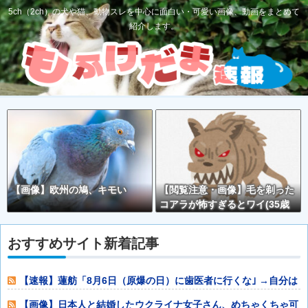
5ch（2ch）の犬や猫、動物スレを中心に面白い・可愛い画像、動画をまとめて
紹介します。
【画像】欧州の鳩、キモい
【閲覧注意・画像】毛を剃った
コアラが怖すぎるとワイ(35歳
無職)の中で話題に
おすすめサイト新着記事
【速報】蓮舫「8月6日（原爆の日）に歯医者に行くな｣ →自分は
9月1日（
【画像】日本人と結婚したウクライナ女子さん、めちゃくちゃ可