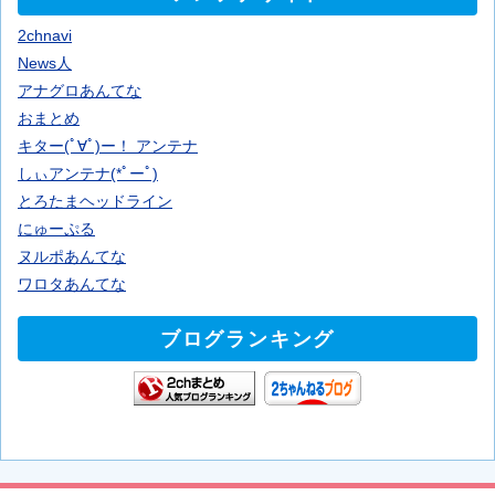
2chnavi
News人
アナグロあんてな
おまとめ
キター(ﾟ∀ﾟ)ー！ アンテナ
しぃアンテナ(*ﾟーﾟ)
とろたまヘッドライン
にゅーぷる
ヌルポあんてな
ワロタあんてな
ブログランキング