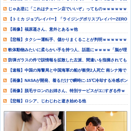
惑が生まれるｗ
じゃあ逆に「これはチェーン店でいいぞ」ってものｗｗｗｗｗｗ
ｗｗ他
【トミカ ジョブレイバー】「ライジングポリスブレイバーZERO
デカライ
【画像】福原遥さん、意外とあるｗ他
【悲報】タクシー運転手、儲かりまくることが判明ｗｗｗｗｗｗ
ｗｗ他
軟体動物みたいに柔らかい手を持つ人、話題にｗｗｗｗ「脳が理
解を拒む」「ミ
防弾ガラスの件で誤情報を拡散した左派、間違いを指摘されても
頑として認めな
【速報】中国の海警局と中国海軍の船が衝突2人死亡 南シナ海で
フィリピン船
【画像】NASAが開発、着るだけで瞬時に-15℃冷却する冷感ポン
チョが3
【画像】脱毛サロンのお姉さん、特別サービスがエ□すぎる件ｗ
ｗｗｗｗｗ他
【悲報】ロシア、じわじわと逝き始める他