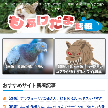
5ch（2ch）の犬や猫、動物スレを中心に面白い・可愛い画像、動画をまとめて
紹介します。
【画像】欧州の鳩、キモい
【閲覧注意・画像】毛を剃った
コアラが怖すぎるとワイ(35歳
無職)の中で話題に
おすすめサイト新着記事
【画像】アラフォー∧∨女優さん、顔もお○ぱいもドスケベすぎ
るwwwwww
【朗報】みい山作者さん、みいちゃんでチー牛なのではという疑