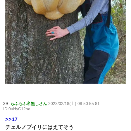
39:
もふもふ名無しさん
2023/02/18(土) 08:50:55.81
ID:0uHyC12oa
>>17
チェルノブイリにはえてそう