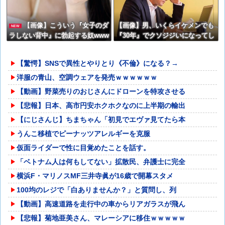
【画像】こういう『女子のダ
【画像】男、いくらイケメンでも
NEW
ラしない背中』に勃起する奴www
『30年』でクソジジいになってし
w
まう
【驚愕】SNSで異性とやりとり《不倫》になる？→
洋服の青山、空調ウェアを発売ｗｗｗｗｗｗ
【動画】野菜売りのおじさんにドローンを特攻させる
【悲報】日本、高市円安ホクホクなのに上半期の輸出
【にじさんじ】ちまちゃん「初見でエヴァ見てたら本
うんこ移植でピーナッツアレルギーを克服
仮面ライダーで性に目覚めたことを話す。
「ベトナム人は何もしてない」拡散民、弁護士に完全
横浜F・マリノスMF三井寺眞が16歳で開幕スタメ
100均のレジで「白ありませんか？」と質問し、列
【動画】高速道路を走行中の車からリアガラスが飛ん
【悲報】菊地亜美さん、マレーシアに移住ｗｗｗｗｗ