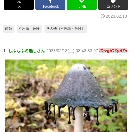
X
Facebook
LINE
コメント
2023.02.18
菌類
不思議・危険
その他（不思議・危険）
1:
もふもふ名無しさん
2023/02/18(土) 08:43:33.97
ID:zgtGXyA7a