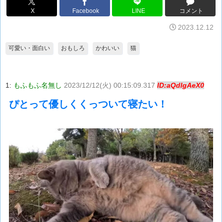
X
Facebook
LINE
コメント
2023.12.12
可愛い・面白い
おもしろ
かわいい
猫
1:
もふもふ名無し
2023/12/12(火) 00:15:09.317
ID:aQdIgAeX0
ぴとって優しくくっついて寝たい！