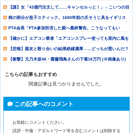
【謎】女「43億円注文して……キャンセルっと！」←こいつの目
的ｗ
柄の部分が息子スティック。1600年前の爪そうじ具をイギリス
の道路工事現
PTA会長「PTA参加拒否した親へ最終警告。こうなってもい
い？」
【確かに】エアコン業者「エアコンスプレー使っても室内に風を
送り込んでるフ
【悲報】親友と殴り合いの結果絶縁濃厚→…どっちが悪いんだ？
【衝撃】元乃木坂46・齋藤飛鳥さんの下着16万円 (※画像あり)
こちらの記事もおすすめ
関連記事は見つかりませんでした。
この記事へのコメント
お気軽にコメントください。
誹謗・中傷・アダルトワード等を含むコメントは削除する