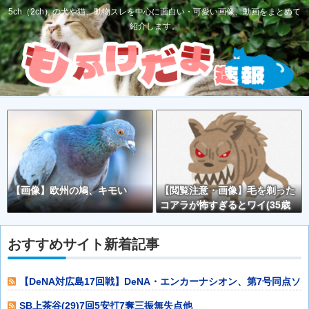
5ch（2ch）の犬や猫、動物スレを中心に面白い・可愛い画像、動画をまとめて
紹介します。
【画像】欧州の鳩、キモい
【閲覧注意・画像】毛を剃った
コアラが怖すぎるとワイ(35歳
無職)の中で話題に
おすすめサイト新着記事
【DeNA対広島17回戦】DeNA・エンカーナシオン、第7号同点ソ
ロホー
SB上茶谷(29)7回5安打7奪三振無失点他