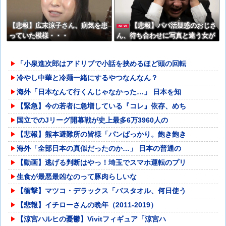
【悲報】広末涼子さん、病気を患
【悲報】パパ活疑惑のおじさ
NEW
っていた模様・・・
ん、待ち合わせに写真と違う女が
来たので逃げようとするも眼鏡を
奪われ可哀想なことになっている
「小泉進次郎はアドリブで小話を挟めるほど頭の回転
ところを激写されてしまう…
冷やし中華と冷麺一緒にするやつなんなん？
海外「日本なんて行くんじゃなかった…」 日本を知
【緊急】今の若者に急増している『コレ』依存、めち
国立でのJリーグ開幕戦が史上最多6万3960人の
【悲報】熊本避難所の皆様「パンばっかり。飽き飽き
海外「全部日本の真似だったのか…」 日本の普通の
【動画】逃げる判断はやっ！埼玉でスマホ運転のプリ
生食が最悪最凶なのって豚肉らしいな
【衝撃】マツコ・デラックス「バスタオル、何日使う
【悲報】イチローさんの晩年（2011-2019）
【涼宮ハルヒの憂鬱】Vivitフィギュア「涼宮ハ