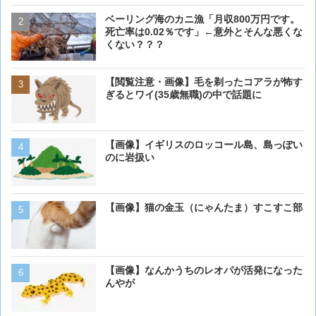
ベーリング海のカニ漁「月収800万円です。
【閲覧注意・画像】毛を剃
死亡率は0.02％です」←意外とそんな悪くな
ぎるとワイ(35歳無職)の中
くない？？？
【画像】イギリスのロッコ
【閲覧注意・画像】毛を剃ったコアラが怖す
のに岩扱い
ぎるとワイ(35歳無職)の中で話題に
【画像】イギリスのロッコール島、島っぽい
犬って普段何考えてるの？
のに岩扱い
【画像大量！】イッヌさん
【画像】猫の金玉（にゃんたま）すこすこ部
も上手いwwwvwwwvwww
【画像】 アメリカのケー
【画像】なんかうちのレオパが活発になった
ダーメイドで作成したケー
んやが
炎上してしまう