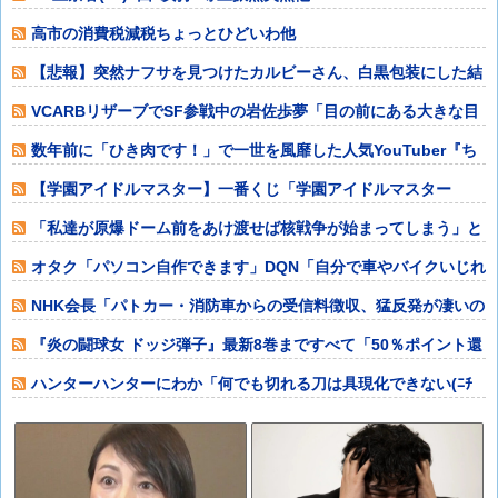
高市の消費税減税ちょっとひどいわ他
【悲報】突然ナフサを見つけたカルビーさん、白黒包装にした結
果4週連続売上
VCARBリザーブでSF参戦中の岩佐歩夢「目の前にある大きな目
標はやはり
数年前に「ひき肉です！」で一世を風靡した人気YouTuber『ち
ょんまげ
【学園アイドルマスター】一番くじ「学園アイドルマスター
Part7」12
「私達が原爆ドーム前をあけ渡せば核戦争が始まってしまう」と
訴える市民団体
オタク「パソコン自作できます」DQN「自分で車やバイクいじれ
ます」他
NHK会長「パトカー・消防車からの受信料徴収、猛反発が凄いの
で検討し直し
『炎の闘球女 ドッジ弾子』最新8巻まですべて「50％ポイント還
元」セール
ハンターハンターにわか「何でも切れる刀は具現化できない(ﾆﾁ
ｯ」←これ他