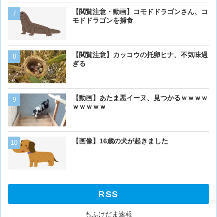
ベーリング海のカニ漁「月収
【閲覧注意・動画】コモドドラゴンさん、コ
死亡率は0.02％です」←
モドドラゴンを捕食
くない？？？
【動画】男性、ロバにちょ
【閲覧注意】カッコウの托卵ヒナ、不気味過
く･･･
ぎる
【動画】虎さん、飼い慣ら
【動画】あたま悪イーヌ、見つかるｗｗｗｗ
を失う
ｗｗｗｗｗ
【動画】ワニ、歩く
【画像】16歳の犬が起きました
RSS
もふけだま速報