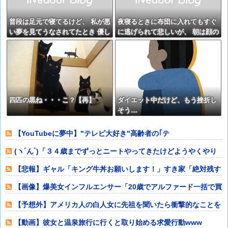
普段は足元で寝てるけど、 私が悪
夜寝るときに布団に入れてもすぐ
い夢を見てうなされてたとき 優し
に逃げられて悲しいが、 朝は顔の
くちゅーして起こしてくれた。
上に腹を乗せたり、肉球で頚動脈
【再】
を押さえたり・・・【再】
四匹の黒ね・・・こ？【再】
ダイエット中だけど、もう挫折し
そう…
【YouTubeに夢中】"テレビ大好き"高齢者の｢テ
(ヽ´ん`)「３４歳までずっとニートやってきたけどようやくやり
たいことが
【悲報】ギャル「キング牛丼お願いします！」すき家「絶対残す
から無理です」
【画像】爆美女インフルエンサー「20歳でアルファード一括で買
えちゃう私っ
【予想外】アメリカ人の白人女に先祖を聞いたら衝撃的なことを
言い出した
【動画】彼女と温泉旅行に行くと取り始める求愛行動www