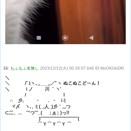
16:
もふもふ名無し
2023/12/12(火) 00:26:07.646 ID:WsOKGbDf0
＼
＼ /ﾞﾐヽ､,,___,,／ﾞヽ ぬこぬこどーん！
＼ i ノ 川 ｀ヽ'
/ l
∩ 彡, ・ ． ・ iミ
ヾ〆 ヽ､, ミ(_,人_)彡｀,,,つ
⊂二、... '''つ'''_( ；д；)っ!!
)''''''''''''''''''''''''''''''''(
⌒Ｙ⌒Ｙ⌒Ｙ ⌒