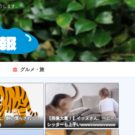
介します。
グルメ・旅
ん、飼い慣らされてし
【画像大量！】イッヌさん、ベビー
う
シッターも上手いwwwvwwwvwww
vwwwvwww