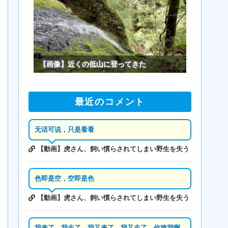
【画像】近くの低山に登ってきた
最近のコメント
无话可说，只是看看
【動画】虎さん、飼い慣らされてしまい野生を失う
色即是空，空即是色
【動画】虎さん、飼い慣らされてしまい野生を失う
我来了，我走了，我又来了，我又走了，你揍我啊