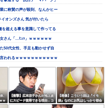
業に称賛の声が殺到、なんかヒー
ライオンズさん 気が付いたら
種を超える事を意識して作ってる
女さん「…ﾋｭｯ」ｗｗｗｗｗｗ
た50代女性、手足も動かせず自
言われるｗｗｗｗｗｗｗｗｗｗｗ
身体、
【衝撃】広末涼子さんが地上波
【画像】こういう顔は『イモ
ｗｗ
にスピード復帰できる理由←コ
娘』なのにお乳はしっかり都会
レ、誰にも分からない模様w w
っ子な女子wwww