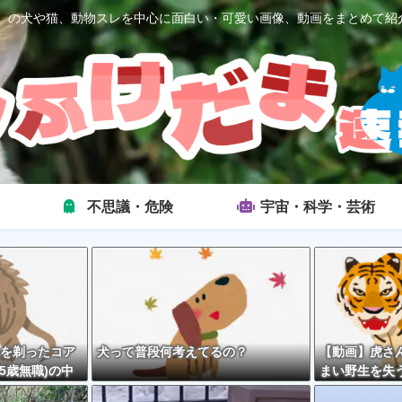
2ch）の犬や猫、動物スレを中心に面白い・可愛い画像、動画をまとめて紹
不思議・危険
宇宙・科学・芸術
を剃ったコア
犬って普段何考えてるの？
【動画】虎さ
5歳無職)の中
まい野生を失