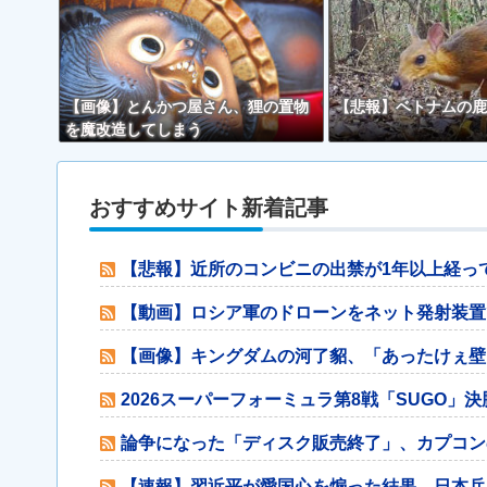
【画像】とんかつ屋さん、狸の置物
【悲報】ベトナムの鹿
を魔改造してしまう
おすすめサイト新着記事
【悲報】近所のコンビニの出禁が1年以上経っ
【動画】ロシア軍のドローンをネット発射装置
【画像】キングダムの河了貂、「あったけぇ壁
2026スーパーフォーミュラ第8戦「SUGO」
論争になった「ディスク販売終了」、カプコン
【速報】習近平が愛国心を煽った結果、日本兵