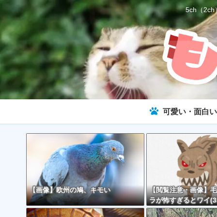
5ch（
可愛い・面白い
【画像】欧州の鳩、キモい
【閲覧注意・画像】毛
ラが怖すぎるとワイ(3
で話題に