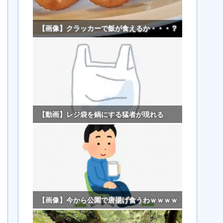
【画像】クラッカーで飯が食えるか・・・？
【動画】レジ袋を鍋にする猛者が現れる
【画像】今から公園で唐揚げ食うわｗｗｗｗ