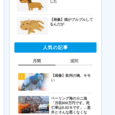
した
【画像】猫がブルブルして
るんだが
人気の記事
月間
週間
【画像】欧州の鳩、キモ
【閲覧注意・画像】毛を
い
剃ったコアラが怖すぎる
とワイ(35歳無職)の中で
話題に
ベーリング海のカニ漁
【画像】欧州の鳩、キモ
「月収800万円です。死
い
亡率は0.02％です」←意
外とそんな悪くなくな