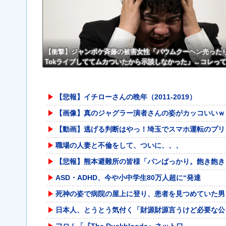
w w
【衝撃】ジャンポケ斉藤の被害女性「バウムクーヘン売ったりT
Tokライブしててムカついたから示談しなかった」←コレっ
【悲報】イチローさんの晩年（2011-2019）
【画像】真のジャグラー演者さんの姿がカッコいいｗ
【動画】逃げる判断はやっ！埼玉でスマホ運転のプリ
職場の人妻と不倫をして、ついに、、、
【悲報】熊本避難所の皆様「パンばっかり。飽き飽き
ASD・ADHD、今や小中学生80万人超に“発達
死神の姿で病院の屋上に登り、患者を見つめていた男
日本人、とうとう気付く「財源財源言うけど必要な公
フロム「『The Duskbloods』ネットワ