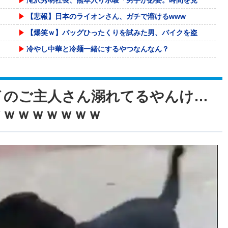
【悲報】日本のライオンさん、ガチで溶けるwww
【爆笑ｗ】バッグひったくりを試みた男、バイクを盗
冷やし中華と冷麺一緒にするやつなんなん？
毎日設定6が入ってる場所を演者さんが動画内で語り
ショートスリーパー堀大輔、高須幹弥にブチギレ
イのご主人さん溺れてるやんけ…
「非常に残念」高市総理と面会決定も…発言不可、握
ｗｗｗｗｗｗｗｗ
海外「全部日本の真似だったのか…」 日本の普通の
ハードオフでこの３０００円のノートパソコン見つけ
「小泉進次郎はアドリブで小話を挟めるほど頭の回転
【涼宮ハルヒの憂鬱】Vivitフィギュア「涼宮ハ
『おんｊ民の夏休み』2026
【怒報】国税庁「あのさぁ！君らがちゃんと納税して