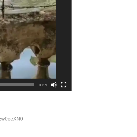
00:59
:Kzw0eeXN0