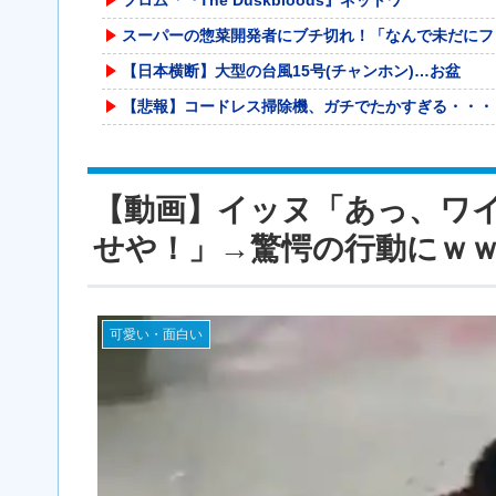
スーパーの惣菜開発者にブチ切れ！「なんで未だにフ
【日本横断】大型の台風15号(チャンホン)…お盆
【悲報】コードレス掃除機、ガチでたかすぎる・・・
"テレビ大好き"高齢者の｢テ
【緊急】今の若者に急増している『コレ』依存、めち
【動画】イッヌ「あっ、ワ
コルトン・ハータのF1参戦の可能性が消滅したらし
せや！」→驚愕の行動にｗ
高配当をうたった「みんなで大家さん」→実態は28
海外「日本なんて行くんじゃなかった…」 日本を知
【悲報】 氷河期弱おぢ（50）、新聞に絶望の投稿
可愛い・面白い
【衝撃】マツコ・デラックス「バスタオル、何日使う
東京駅近くに「地下シェルター」整備を正式表明…小
野口健氏 猛暑続きで夏の甲子園を危惧「鍛え上げら
生食が最悪最凶なのって豚肉らしいな