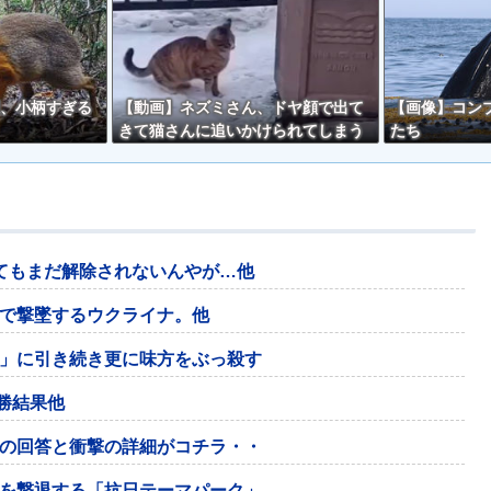
、小柄すぎる
【動画】ネズミさん、ドヤ顔で出て
【画像】コン
きて猫さんに追いかけられてしまう
たち
ｗｗ
てもまだ解除されないんやが…他
で撃墜するウクライナ。他
」に引き続き更に味方をぶっ殺す
決勝結果他
の回答と衝撃の詳細がコチラ・・
を撃退する「抗日テーマパーク」