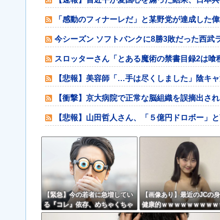
「感動のフィナーレだ」と某野党が達成した偉
今シーズン ソフトバンクに8勝3敗だった西武
スロッターさん「とある魔術の禁書目録2は喰
【悲報】美容師「…手は尽くしました」陰キャ
【衝撃】京大病院で正常な脳組織を誤摘出され
【悲報】山田哲人さん、「５億円ドロボー」と
【緊急】今の若者に急増してい
【画像あり】最近のJCの
る『コレ』依存、めちゃくちゃ
健康的ｗｗｗｗｗｗｗｗｗ
深刻な模様w w w w w w w w
ｗｗｗｗ