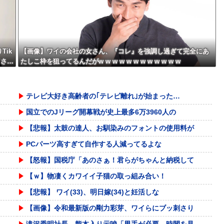
w w w w w w
ik
【画像】ワイの会社の女さん、『コレ』を強調し過ぎて完全にあ
てさ…
たしこ枠を狙ってるんだがw w w w w w w w w w w w
テレビ大好き高齢者の｢テレビ離れ｣が始まった…
国立でのJリーグ開幕戦が史上最多6万3960人の
【悲報】太鼓の達人、お馴染みのフォントの使用料が
PCパーツ高すぎて自作する人減ってるよな
【怒報】国税庁「あのさぁ！君らがちゃんと納税して
【ｗ】物凄くカワイイ子猫の取っ組み合い！
【悲報】 ワイ(33)、明日嫁(34)と妊活しな
【画像】令和最新版の剛力彩芽、ワイらにブッ刺さり
滝沢秀明社長、熊本入り示唆「男手が必要。時間を見