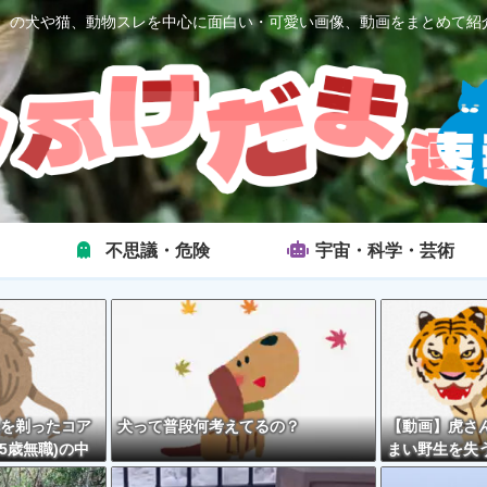
2ch）の犬や猫、動物スレを中心に面白い・可愛い画像、動画をまとめて紹
不思議・危険
宇宙・科学・芸術
を剃ったコア
犬って普段何考えてるの？
【動画】虎さ
5歳無職)の中
まい野生を失