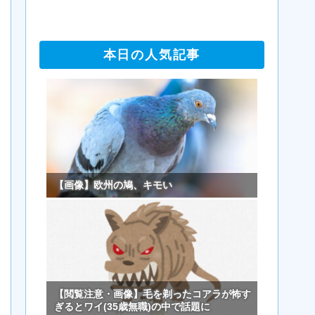
本日の人気記事
【画像】欧州の鳩、キモい
【閲覧注意・画像】毛を剃ったコアラが怖す
ぎるとワイ(35歳無職)の中で話題に