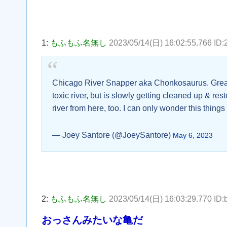
1:
もふもふ名無し
2023/05/14(日) 16:02:55.766 ID
Chicago River Snapper aka Chonkosaurus. Great 
toxic river, but is slowly getting cleaned up & r
river from here, too. I can only wonder this thing
— Joey Santore (@JoeySantore)
May 6, 2023
2:
もふもふ名無し
2023/05/14(日) 16:03:29.770 ID
おっさんみたいな亀だ