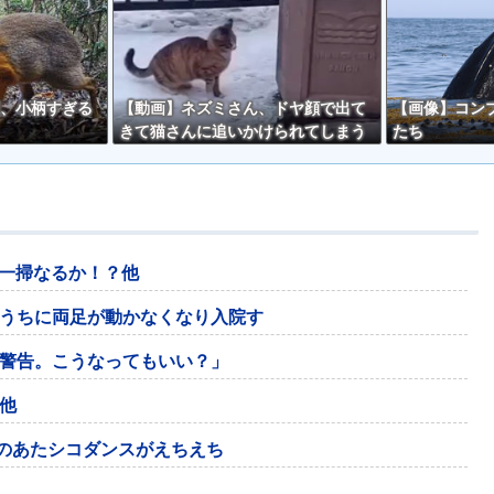
、小柄すぎる
【動画】ネズミさん、ドヤ顔で出て
【画像】コン
きて猫さんに追いかけられてしまう
たち
ｗｗ
の一掃なるか！？他
うちに両足が動かなくなり入院す
終警告。こうなってもいい？」
他
身のあたシコダンスがえちえち