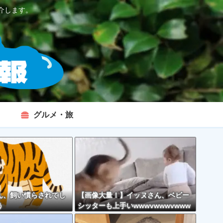
介します。
グルメ・旅
ん、飼い慣らされてし
【画像大量！】イッヌさん、ベビー
う
シッターも上手いwwwvwwwvwww
vwwwvwww