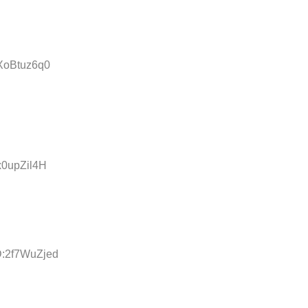
:XoBtuz6q0
x0upZil4H
D:2f7WuZjed