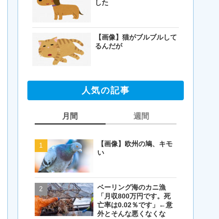
した
【画像】猫がブルブルして
るんだが
人気の記事
月間
週間
【画像】欧州の鳩、キモ
【画像】欧州の鳩、キモ
い
い
ベーリング海のカニ漁
【閲覧注意・画像】毛を
「月収800万円です。死
剃ったコアラが怖すぎる
亡率は0.02％です」←意
とワイ(35歳無職)の中で
外とそんな悪くなくな
話題に