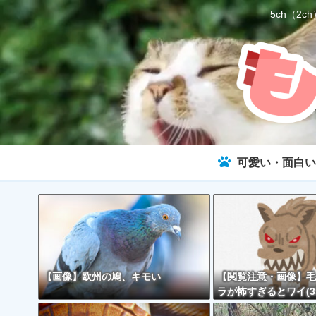
5ch（
可愛い・面白い
【画像】欧州の鳩、キモい
【閲覧注意・画像】毛
ラが怖すぎるとワイ(3
で話題に