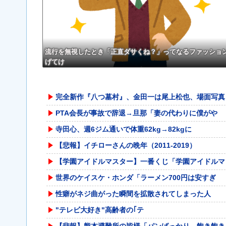
流行を無視したとき「正直ダサくね？」ってなるファッショ
げてけ
完全新作『八つ墓村』、金田一は尾上松也、場面写真
PTA会長が事故で辞退→旦那「妻の代わりに僕がや
寺田心、週6ジム通いで体重62kg→82kgに
【悲報】イチローさんの晩年（2011-2019）
【学園アイドルマスター】一番くじ「学園アイドルマ
世界のケイスケ・ホンダ「ラーメン700円は安すぎ
性癖がネジ曲がった瞬間を拡散されてしまった人
"テレビ大好き"高齢者の｢テ
【悲報】熊本避難所の皆様「パンばっかり。飽き飽き