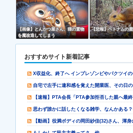
【画像】とんかつ屋さん、狸の置物
【悲報】ベトナムの鹿
を魔改造してしまう
おすすめサイト新着記事
X収益化、終了へ インプレゾンビやパクツイ
自宅で左手に違和感を覚えた開業医、その日の
【速報】PTA会長「PTA参加拒否した親へ最
思わず誰かに話したくなる雑学、なんかある？
【動画】役満ボディの岡田紗佳(32)さん、渾
もしかして民主主義ってさ…他