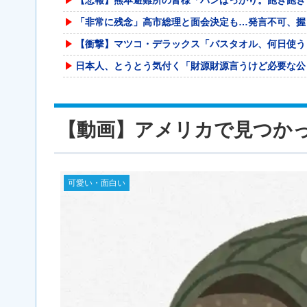
「非常に残念」高市総理と面会決定も…発言不可、握
【衝撃】マツコ・デラックス「バスタオル、何日使う
日本人、とうとう気付く「財源財源言うけど必要な公
【熊本地震】 避難者の食生活、改善急務…調理でき
死神の姿で病院の屋上に登り、患者を見つめていた男
【動画】アメリカで見つか
【画像】イケおぢ、やはり若い女をワンチャンｗｗｗ
※画像のみ 海人 vs シアサラニ 2 ハイキッ
【朗報】Switch2、ゲームキューブを抜く。発
可愛い・面白い
ラジコンのキングタイガーでスズメバチの巣に突撃「
【AM4】 さすがにDDR5へ乗り換えるタイミン
海外「全部日本の真似だったのか…」 日本の普通の
【デレマス】仮面ライダーバロンＰ第２話「蒼翼の乙
【朗報】かわいい動物の動画がストレス・不安の軽減