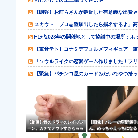
【朗報】お前らさんが最近した有意義な出費ｗ
スカウト「プロ志望届出したら指名するよ」高
F1が2028年の開催地として協議中の場所：
【重音テト】コナミデフォルメフィギュア「重音
「ソウルライクの恋愛ゲーム作りました！フリ
【緊急】パチンコ屋のカードみたいなやつ拾っ
【動画】昔のドラマのレイプシ
【画像】バレーの狩野舞子
ーン、ガチでアウトすぎるｗｗ
ん、めっちゃえっちになる
ｗｗｗｗｗｗｗ