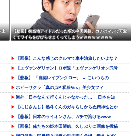
ン上
【動画】御当地アイドルだった頃の今田美桜、ガチのマジで可愛
くてワイらをびびらせまくってしまうw w w w w w w w
【画像】こんな感じのクルマで車中泊旅したいよな？
【エヴァンゲリオン】ロボ道「エヴァンゲリオン弐号
【悲報】 『自認レイブンクロー』 ← こいつらの
ホビーサクラ「真の点P 私服Ver.」美少女フィ
海外「日本なんて行くんじゃなかった…」 日本を知
【にじさんじ】熱斗くんのガキらしからぬ精神性とか
【悲報】日本のライオンさん、ガチで溶けるwww
【画像】俺たちの姫本田望結、久しぶりに画像を投稿
野口健氏 猛暑続きで夏の甲子園を危惧「鍛え上げら