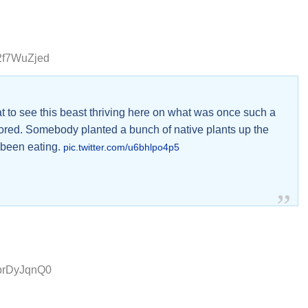
:2f7WuZjed
to see this beast thriving here on what was once such a
estored. Somebody planted a bunch of native plants up the
s been eating.
pic.twitter.com/u6bhlpo4p5
:brDyJqnQ0