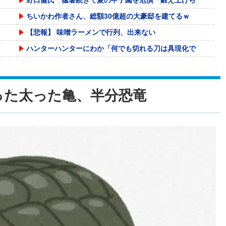
ちいかわ作者さん、総額30億超の大豪邸を建てるｗ
【悲報】 味噌ラーメンで行列、出来ない
ハンターハンターにわか「何でも切れる刀は具現化で
DeNA平良拳太郎、今季最長7イニング1失点で4
海外「日本人はなんて気高いんだ！」 英高級紙も驚
った太った亀、半分恐竜
【悲報】コードレス掃除機、ガチでたかすぎる・・・
PTA会長「PTA参加拒否した親へ最終警告。こう
【画像】こんな感じのクルマで車中泊旅したいよな？
【J2第1節 八戸×富山】八戸が記念すべきJ2初
【画像】東京のライオンさん、溶けるｗｗｗｗｗｗｗ
【画像】協調介入食らったドル円のチャートwwww
※画像のみ 野杁正明 vs リウ・メンヤン 2