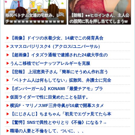
移民ベトナム女達の宅飲み、レベ
【朗報】●●ヒロインさん、主人公
チｗｗｗｗｗｗｗｗｗｗｗｗｗｗ
の股間に乳を押し当ててしまうw
ｗｗｗｗｗｗｗｗｗｗ
wwww
【画像】ドイツの水着少女、14歳でこの発育具合
スマスロバジリスク4（アクロス/ユニバーサル）
【超画像】イタズラ通報で逮捕された24歳大学生の
うんこ移植でピーナッツアレルギーを克服
【悲報】 上沼恵美子さん「簡単にそうめん作れ言う
「ベトナム人は何もしてない」拡散民、弁護士に完全
【ボンバーガール】KONAMI「最愛チアモ」プラ
仮面ライダーで性に目覚めたことを話す。
横浜F・マリノスMF三井寺眞が16歳で開幕スタメ
【にじさんじ】ちまちゃん「初見でエヴァ見てたら本
【驚愕】SNSで異性とやりとり《不倫》になる？→
職場の人妻と不倫をして、ついに、、、