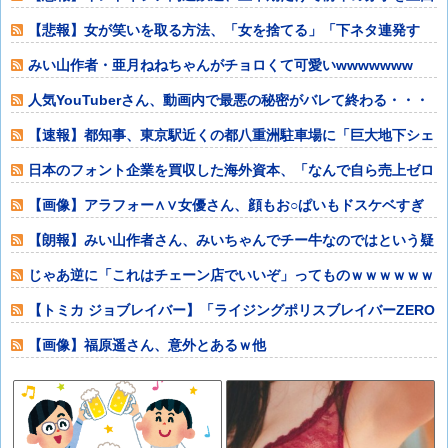
ってしまうww
【悲報】女が笑いを取る方法、「女を捨てる」「下ネタ連発す
る」「体を張る」
みい山作者・亜月ねねちゃんがチョロくて可愛いwwwwwww
（※画像あり
人気YouTuberさん、動画内で最悪の秘密がバレて終わる・・・
他
【速報】都知事、東京駅近くの都八重洲駐車場に「巨大地下シェ
ルター」整備を
日本のフォント企業を買収した海外資本、「なんで自ら売上ゼロ
にするようなこ
【画像】アラフォー∧∨女優さん、顔もお○ぱいもドスケベすぎ
るwwwwww
【朗報】みい山作者さん、みいちゃんでチー牛なのではという疑
惑が生まれるｗ
じゃあ逆に「これはチェーン店でいいぞ」ってものｗｗｗｗｗｗ
ｗｗ他
【トミカ ジョブレイバー】「ライジングポリスブレイバーZERO
デカライ
【画像】福原遥さん、意外とあるｗ他