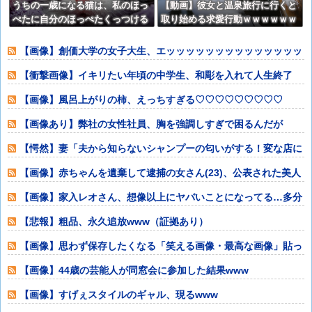
うちの一歳になる猫は、私のほっ
【動画】彼女と温泉旅行に行くと
ぺたに自分のほっぺたくっつける
取り始める求愛行動ｗｗｗｗｗｗ
と落ち着くのか・・・【再】
ｗｗｗｗｗ
【画像】創価大学の女子大生、エッッッッッッッッッッッッッッ
ッッ！
【衝撃画像】イキリたい年頃の中学生、和彫を入れて人生終了
⇒！！！
【画像】風呂上がりの柿、えっちすぎる♡♡♡♡♡♡♡♡♡
【画像あり】弊社の女性社員、胸を強調しすぎで困るんだが
www
【愕然】妻「夫から知らないシャンプーの匂いがする！変な店に
行ってるに違い
【画像】赤ちゃんを遺棄して逮捕の女さん(23)、公表された美人
すぎるご尊
【画像】家入レオさん、想像以上にヤバいことになってる…多分
想像の何倍以上
【悲報】粗品、永久追放www（証拠あり）
【画像】思わず保存したくなる「笑える画像・最高な画像」貼っ
ていけwww
【画像】44歳の芸能人が同窓会に参加した結果www
【画像】すげぇスタイルのギャル、現るwww