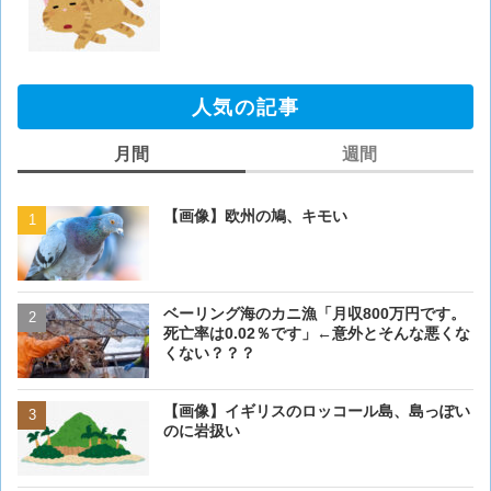
人気の記事
月間
週間
【画像】欧州の鳩、キモい
【閲覧注意・画像】毛を剃
ぎるとワイ(35歳無職)の中
ベーリング海のカニ漁「月収800万円です。
【画像】欧州の鳩、キモい
死亡率は0.02％です」←意外とそんな悪くな
くない？？？
【画像】イギリスのロッコ
【画像】イギリスのロッコール島、島っぽい
のに岩扱い
のに岩扱い