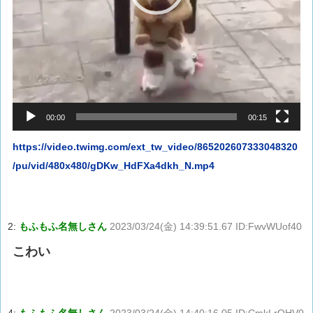
00:00
00:15
https://video.twimg.com/ext_tw_video/865202607333048320
/pu/vid/480x480/gDKw_HdFXa4dkh_N.mp4
2:
もふもふ名無しさん
2023/03/24(金) 14:39:51.67 ID:FwvWUof40
こわい
4:
もふもふ名無しさん
2023/03/24(金) 14:40:16.05 ID:CmkLrQHV0