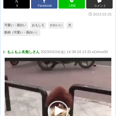
X
Facebook
LINE
コメント
2023.03.25
可愛い・面白い
おもしろ
かわいい
犬
動画（可愛い・面白い）
1:
もふもふ名無しさん
2023/03/24(金) 14:38:24.13 ID:oOrlnvt30
動
画
プ
レ
ー
ヤ
ー