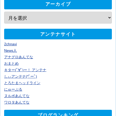
アーカイブ
アンテナサイト
2chnavi
News人
アナグロあんてな
おまとめ
キター(ﾟ∀ﾟ)ー！ アンテナ
しぃアンテナ(*ﾟーﾟ)
とろたまヘッドライン
にゅーぷる
ヌルポあんてな
ワロタあんてな
ブログランキング