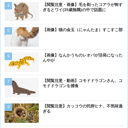
犬って普段何考えてるの？
【閲覧注意・画像】毛を剃ったコアラが怖す
ぎるとワイ(35歳無職)の中で話題に
【動画】虎さん、飼い慣ら
【画像】猫の金玉（にゃんたま）すこすこ部
を失う
【画像大量！】イッヌさん
【画像】なんかうちのレオパが活発になった
も上手いwwwvwwwvwww
んやが
【画像】 アメリカのケー
【閲覧注意・動画】コモドドラゴンさん、コ
ダーメイドで作成したケー
モドドラゴンを捕食
炎上してしまう
【動画】男性、ロバにちょ
【閲覧注意】カッコウの托卵ヒナ、不気味過
く･･･
ぎる