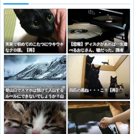
実家で初めてのこたつにウキウキ
【悲報】ディスクがあれば一生遊
なクロ様。【再】
べるおじさん、嘘だった。識者
「経年劣化で普通に割れます」
登山口でスマホは預けて入山する
四匹の黒ね・・・こ？【再】
ルールにできないでしょうか？山
はそれほどの覚悟で入る場所だと
思うのです