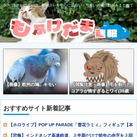
5ch（2ch）の犬や猫、動物スレを中心に面白い・可愛い画像、動画をまとめて
紹介します。
【画像】欧州の鳩、キモい
【閲覧注意・画像】毛を剃った
コアラが怖すぎるとワイ(35歳
無職)の中で話題に
おすすめサイト新着記事
【ホロライブ】POP UP PARADE「雪花ラミィ」フィギュア【本
日発
【悲報】インドネシア高速鉄道、上半期だけで前年の赤字を上回