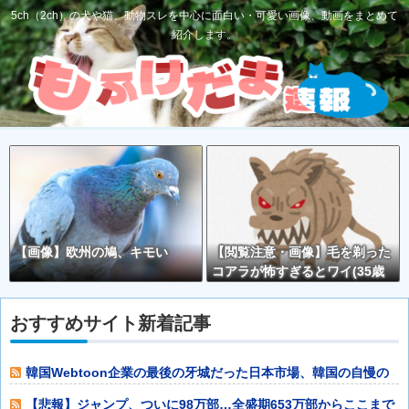
5ch（2ch）の犬や猫、動物スレを中心に面白い・可愛い画像、動画をまとめて
紹介します。
【画像】欧州の鳩、キモい
【閲覧注意・画像】毛を剃った
コアラが怖すぎるとワイ(35歳
無職)の中で話題に
おすすめサイト新着記事
韓国Webtoon企業の最後の牙城だった日本市場、韓国の自慢の
種だった某
【悲報】ジャンプ、ついに98万部…全盛期653万部からここまで