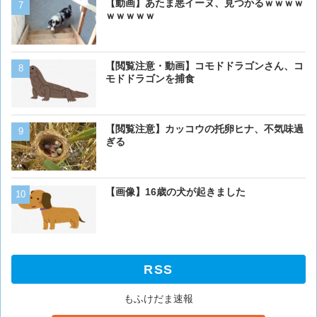
【動画】あたま悪イーヌ、見つかるｗｗｗｗ
【画像】うわぁー、馬みた
ｗｗｗｗｗ
あるか
【閲覧注意・動画】コモド
【閲覧注意・動画】コモドドラゴンさん、コ
モドドラゴンを捕食
モドドラゴンを捕食
【画像】16歳の犬が起きま
【閲覧注意】カッコウの托卵ヒナ、不気味過
ぎる
【画像】猫が抱きついてく
【画像】16歳の犬が起きました
RSS
もふけだま速報