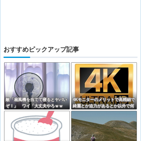
おすすめピックアップ記事
敵「扇風機を当てて寝るとヤバい
4Kモニターのメリットで高精細で
ぞ！」 ワイ「大丈夫やろｗｗ
綺麗とか迫力があるとか以外で何
ｗ」扇風機ﾎﾟﾁｰ
かある？