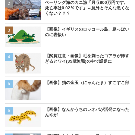
ベーリング海のカニ漁「月収800万円です。
【閲覧注意・画像】毛を剃
死亡率は0.02％です」←意外とそんな悪くな
ぎるとワイ(35歳無職)の中
くない？？？
【画像】イギリスのロッコ
【画像】イギリスのロッコール島、島っぽい
のに岩扱い
のに岩扱い
ベーリング海のカニ漁「月収
【閲覧注意・画像】毛を剃ったコアラが怖す
死亡率は0.02％です」←
ぎるとワイ(35歳無職)の中で話題に
くない？？？
【画像】猫の金玉（にゃんたま）すこすこ部
【画像】イッヌ、リモコン
を切る
【画像】なんかうちのレオパが活発になった
【動画】男性、ロバにちょ
んやが
く･･･