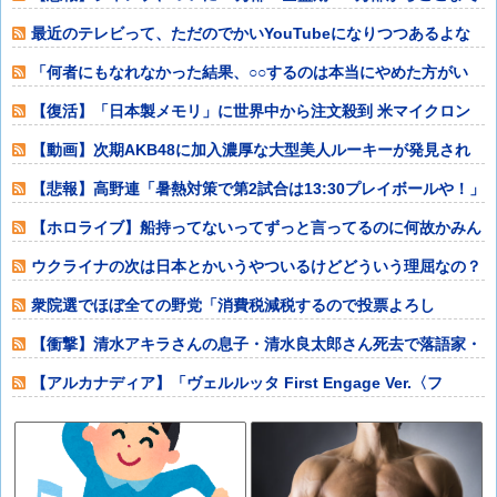
落ちる他
最近のテレビって、ただのでかいYouTubeになりつつあるよな
他
「何者にもなれなかった結果、○○するのは本当にやめた方がい
い。それやって
【復活】「日本製メモリ」に世界中から注文殺到 米マイクロン
が１兆５０００
【動画】次期AKB48に加入濃厚な大型美人ルーキーが発見され
てしまうｗｗ
【悲報】高野連「暑熱対策で第2試合は13:30プレイボールや！」
他
【ホロライブ】船持ってないってずっと言ってるのに何故かみん
な船上にいるよ
ウクライナの次は日本とかいうやついるけどどういう理屈なの？
他
衆院選でほぼ全ての野党「消費税減税するので投票よろし
く！！」→現在の野党
【衝撃】清水アキラさんの息子・清水良太郎さん死去で落語家・
柳家小はださん
【アルカナディア】「ヴェルルッタ First Engage Ver.〈フ