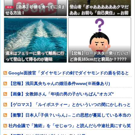
【急募】砂糖を食べずに済ま
登山者「ぎゃああああああクマだ
NEW
せる方法！
ああ」お前ら「自己責任」←お前
らそれでも人間か？
週末はフェリーに乗って離島に行
【悲報】ロードスター乗りたいけ
って登山して帰るのが趣味
ど身長183cmだと窮屈か？????
Google面接官「ダイヤモンドの剣でダイヤモンドの盾を切ると
どうなりま
【悲報】浅田真央ちゃんの婚活条件www(※画像あり)
【画像】女教師さん「年頃の男の子がいちばん"オカズ"
【ゲロマス】「ルイボスティー」とかいういつの間にかしれっと
定着してる謎の
【衝撃】日本人｢子供？いらん｣←この思想が蔓延している本当の
理由www
社内会議で「施術」を「せじゅつ」と読んだら中途社員にすら笑
われたwww