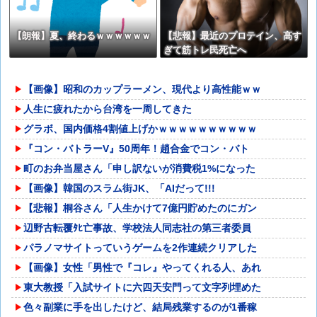
【朗報】夏、終わるｗｗｗｗｗｗ
【悲報】最近のプロテイン、高す
ぎて筋トレ民死亡へ
【画像】昭和のカップラーメン、現代より高性能ｗｗ
人生に疲れたから台湾を一周してきた
グラボ、国内価格4割値上げかｗｗｗｗｗｗｗｗｗｗ
『コン・バトラーV』50周年！趙合金でコン・バト
町のお弁当屋さん「申し訳ないが消費税1%になった
【画像】韓国のスラム街JK、「AIだって!!︎!
【悲報】桐谷さん「人生かけて7億円貯めたのにガン
辺野古転覆ﾀﾋ亡事故、学校法人同志社の第三者委員
パラノマサイトっていうゲームを2作連続クリアした
【画像】女性「男性で『コレ』やってくれる人、あれ
東大教授「入試サイトに六四天安門って文字列埋めた
色々副業に手を出したけど、結局残業するのが1番稼