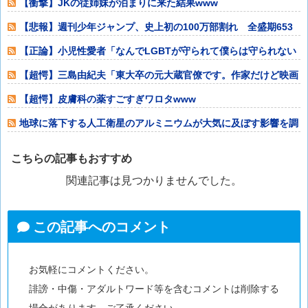
【衝撃】JKの従姉妹が泊まりに来た結果www
【悲報】週刊少年ジャンプ、史上初の100万部割れ 全盛期653
万部から9
【正論】小児性愛者「なんでLGBTが守られて僕らは守られない
んだああああ
【超愕】三島由紀夫「東大卒の元大蔵官僚です。作家だけど映画
出たり写真集出
【超愕】皮膚科の薬すごすぎワロタwww
地球に落下する人工衛星のアルミニウムが大気に及ぼす影響を調
査
こちらの記事もおすすめ
関連記事は見つかりませんでした。
この記事へのコメント
お気軽にコメントください。
誹謗・中傷・アダルトワード等を含むコメントは削除する
場合があります、ご了承ください。