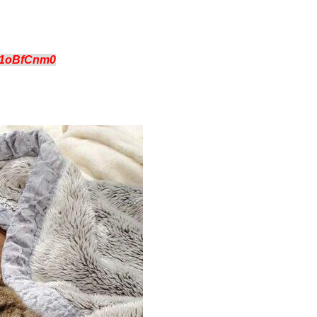
R1oBfCnm0