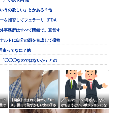
いうの欲しい」とかある？他
ーを拒否してフェラーリ（FDA
外事務所はすべて閉鎖で。直営す
ナルトに自分の顔を合成して投稿
理由ってなに？他
ら「◯◯◯なのではないか」との
って
【画像】生まれて初めて「■ニ
タイムマシーン3号さん、なん
屋で
ス」握って恥ずかしい女の子さ
かちょうどいいポジションにな
んwww
る