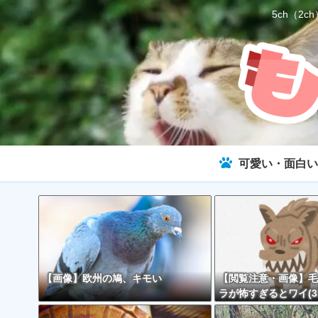
5ch（
可愛い・面白い
【画像】欧州の鳩、キモい
【閲覧注意・画像】毛
ラが怖すぎるとワイ(3
で話題に