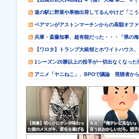
道の駅に野菜や果物出荷してるんやけど「こう
ベアマンがアストンマーチンからの高額オファ
兵庫・斎藤知事、超有能だった・・・「県の海
【ワロタ】トランプ大統領とホワイトハウス、
1シーズン20勝以上の投手が一切出なくなった
アニメ「ヤニねこ」、BPOで議論 視聴者か
【画像】明らかにチンポ味わっ
有吉「『俺テレビ見ない』
た後のメスガキ、変化を遂げる
言う奴おかしいだろ。団子
『団子食べない』って言う