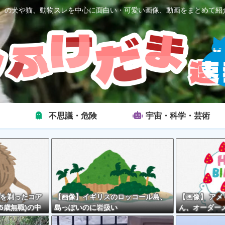
2ch）の犬や猫、動物スレを中心に面白い・可愛い画像、動画をまとめて紹
不思議・危険
宇宙・科学・芸術
を剃ったコア
【画像】イギリスのロッコール島、
【画像】 ア
5歳無職)の中
島っぽいのに岩扱い
ん、オーダー
キが精子っぽ