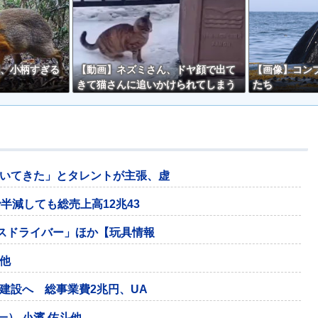
、小柄すぎる
【動画】ネズミさん、ドヤ顔で出て
【画像】コン
きて猫さんに追いかけられてしまう
たち
ｗｗ
いてきた」とタレントが主張、虚
半減しても総売上高12兆43
イスドライバー」ほか【玩具情報
他
建設へ 総事業費2兆円、UA
一） 小濱 佑斗他