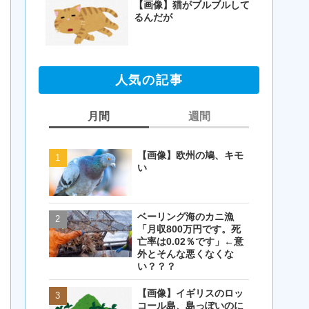
【画像】猫がブルブルして
るんだが
人気の記事
月間
週間
【画像】欧州の鳩、キモ
【画像】欧州の鳩、キモ
い
い
ベーリング海のカニ漁
【閲覧注意・画像】毛を
「月収800万円です。死
剃ったコアラが怖すぎる
亡率は0.02％です」←意
とワイ(35歳無職)の中で
外とそんな悪くなくな
話題に
い？？？
【画像】イギリスのロッ
【画像】イギリスのロッ
コール島、島っぽいのに
コール島、島っぽいのに
岩扱い