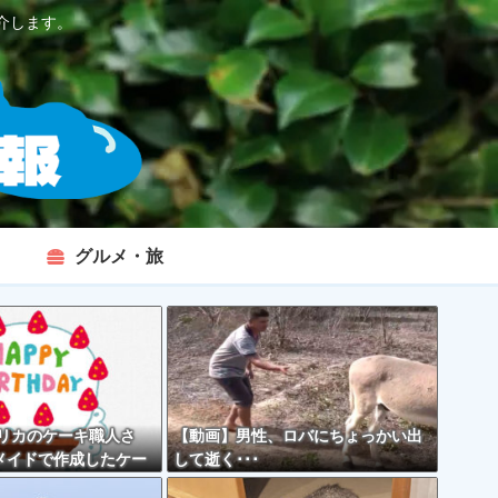
介します。
グルメ・旅
メリカのケーキ職人さ
【動画】男性、ロバにちょっかい出
メイドで作成したケー
して逝く･･･
くて炎上してしまう