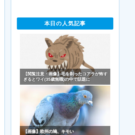
本日の人気記事
【閲覧注意・画像】毛を剃ったコアラが怖す
ぎるとワイ(35歳無職)の中で話題に
【画像】欧州の鳩、キモい