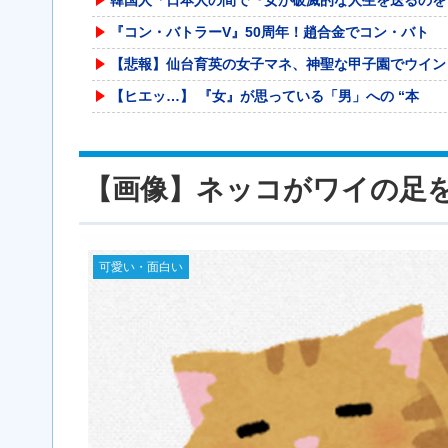
『コン・バトラーV』50周年！趙合金でコン・バト
【悲報】仙台育英の女子マネ、神聖な甲子園でウイン
【ヒエッ…】 『女』が思っている「男」への “本
【悲報】 おわり。
【悲報】みい山作者さん、あらゆる過去を消しまくる
【画像】ネッコがワイの足
渡邊渚さん、近況報告「最近は落ち着いてきてます」
渡邊渚さん、近況報告「最近は落ち着いてきてます」
中道改革連合・国民民主・立憲民主・共産が消費税減
可愛い・面白い
【神設備】ラカータ大宮駅前店の神セレコーナーがア
海外「世界で日本を死守するぞ！」 日本の消防署を
【悲報】ショートスリーパー堀、ショートスリーパー
【衝撃】NHK番組出演者Xの性加害、特定なら「降
セレッソ大阪がFCザンクトパウリからMFジャクソ