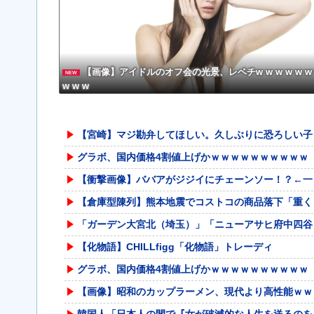
か？」
【画像】アイドルのオフ会の光景、レベチw w w w w w 
NEW
w w w
【宮崎】マジ勘弁してほしい。久しぶりに恐ろしい子
グラボ、国内価格4割値上げかｗｗｗｗｗｗｗｗｗｗ
【衝撃画像】ババアがジジイにチェーンソー！？←一
【倉庫型陳列】熊本地震でコストコの商品落下「重く
「ガーデン大宮北（埼玉）」「ニューアサヒ府中四谷
【化物語】CHILLfigg「化物語」トレーディ
グラボ、国内価格4割値上げかｗｗｗｗｗｗｗｗｗｗ
【画像】昭和のカップラーメン、現代より高性能ｗｗ
韓国人「日本人の間で『女が破滅的な人生を送るのを