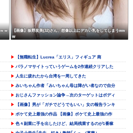
w w
【画像】板野友美(32)さん、想像以上にデカい乳をしてしまうww
w
【無職転生】Lucrea「エリス」フィギュア 商
パラノマサイトっていうゲームを2作連続クリアした
人生に疲れたから台湾を一周してきた
みいちゃん作者「みいちゃん母は障がい者なので自分
おじさんファッション論争→次のターゲットはボディ
【画像】男が「ガチでどうでもいい」女の報告ランキ
ボケて史上最強の作品 【画像】ボケて史上最強の作
色々副業に手を出したけど、結局残業するのが1番稼
女子小学生｢先生、好き｣ 教師｢くっ…(葛藤｣→