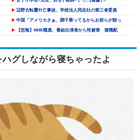
辺野古転覆ﾀﾋ亡事故、学校法人同志社の第三者委員
中国「アメリカさぁ、調子乗ってるからお前らが頼っ
【悲報】NHK職員、番組出演者から性被害 復職配
フジメディアHDデジタル事業収入が大幅増、FOD
遠方の海岸にヒグマを発見→Pixelの100倍ズ
をハグしながら寝ちゃったよ
グラボ、国内価格4割値上げかｗｗｗｗｗｗｗｗｗｗ
【悲報】桐谷さん「人生かけて7億円貯めたのにガン
【崩壊:スターレイル】Gift+シリーズ「ファイ
沖縄ﾀｲﾑｽ 「琉球新報は丁寧な質問をしている!
大阪ミナミ 〝ベトナムビル〟のカラオケVIPルー
【画像】女性「男性で『コレ』やってくれる人、あれ
【疑問】大谷翔平さんが頑なに守備しない理由って何