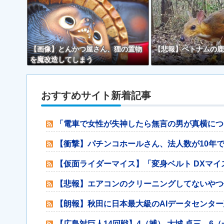
【画像】とんかつ屋さん、狸の置物
【悲報】ベトナムの鹿
を魔改造してしまう
おすすめサイト新着記事
「電車で女性が失神したら無言の男が真横につ
【衝撃】パチンコホールさん、法人数が10年で
【仮面ライダーマイス】「変身ベルト DXマ
【悲報】エアコンのクリーニングしてないやつ
【朗報】秋田に日本最大級のAIデータセンター
【広島対巨人14回戦】4（捕） 大城 卓三 6（