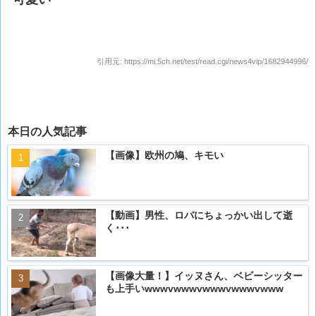
引用元:
https://mi.5ch.net/test/read.cgi/news4vip/1682944996/
本日の人気記事
【画像】欧州の鳩、キモい
【動画】男性、ロバにちょっかい出して逝
く･･･
【画像大量！】イッヌさん、ベビーシッター
も上手いwwwvwwwvwwwvwwwvwww