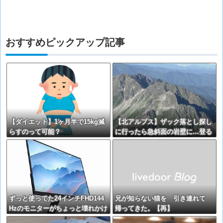
おすすめピックアップ記事
【ダイエット】1ヶ月半で15kg減
【北アルプス】ザック落とし探し
らすのって可能？
に行ったら急斜面の岩壁に…登る
も下るもできなくなる
ずっと使ってた24インチFHD144
兄が知らない猫を 引き連れて
Hzのモニターがちょっと壊れかけ
帰ってきた。【再】
てる…