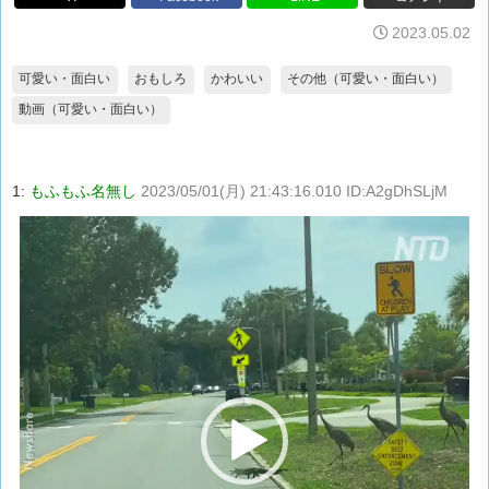
2023.05.02
可愛い・面白い
おもしろ
かわいい
その他（可愛い・面白い）
動画（可愛い・面白い）
1:
もふもふ名無し
2023/05/01(月) 21:43:16.010 ID:A2gDhSLjM
動
画
プ
レ
ー
ヤ
ー