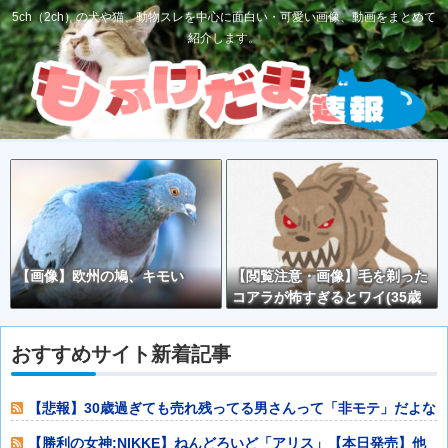
5ch（2ch）の犬や猫、動物スレを中心に面白い・可愛い画像、動画をまとめて
紹介します。
【画像】欧州の鳩、キモい
【閲覧注意・画像】毛を剃った
コアラが怖すぎるとワイ(35歳
無職)の中で話題に
おすすめサイト新着記事
【悲報】30歳過ぎても売れ残ってる男さんって「非モテ」だよな
ｗｗｗｗｗｗ
【勝利の女神:NIKKE】ねんどろいど「アリス」【本日発売】他