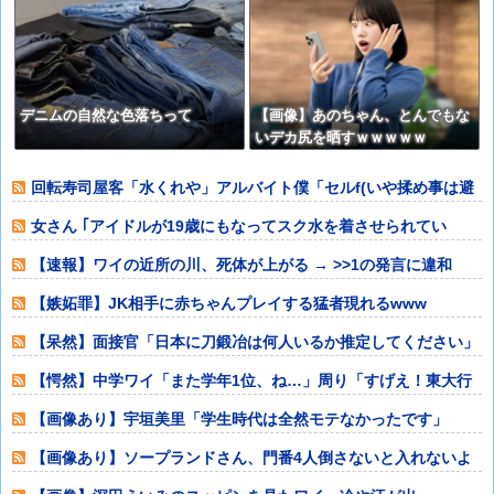
デニムの自然な色落ちって
【画像】あのちゃん、とんでもな
いデカ尻を晒すｗｗｗｗｗ
回転寿司屋客「水くれや」アルバイト僕「セルf(いや揉め事は避
けよう)」
女さん ｢アイドルが19歳にもなってスク水を着させられてい
る！｣⇒結果ｗ
【速報】ワイの近所の川、死体が上がる → >>1の発言に違和
【嫉妬罪】JK相手に赤ちゃんプレイする猛者現れるwww
【呆然】面接官「日本に刀鍛冶は何人いるか推定してください」
俺「188人
【愕然】中学ワイ「また学年1位、ね…」周り「すげえ！東大行
け！」⇒結果w
【画像あり】宇垣美里「学生時代は全然モテなかったです」
⇒！！！
【画像あり】ソープランドさん、門番4人倒さないと入れないよ
うに映ってしま