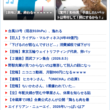
【朗報】夏、終わるｗｗｗｗｗｗ
【驚愕】動物園「手放したいペッ
トは寄付して！餌にするから！」
←これってどうなん？w w w w w
w w w w w
台風13号（現在910hPa）、逸れる
【巨人】ライデル・マルティネス(4年49億円)
「下げるのが筋なんですけど…」消費減税で値下がり
【悲報】東京五輪ウェイトリフティング代表、卵パッ
【２連敗】西武ファン集合（2026.8.5）
野獣先輩が見つからないのは整形して別人の顔になっ
【悲報】ニコニコ動画、月額990円になるｗｗｗｗ
【速報】 ヒカキンさん、『ONICHA』の在庫1
【悲報】ちいかわさん、1番嫌われていた…
【泣】年配夫婦が営む中華屋さん、休業を知らせる貼
【冷蔵庫で2晩】全農公式さんが公開「鶏もも肉を最
エイドリアン・ニューエイ、2026年いっぱいはア