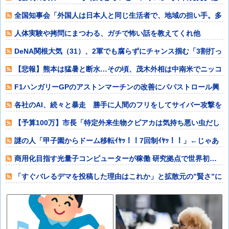
全国知事会「外国人は日本人と同じ生活者で、地域の担い手。多
文化共生の実現
人体実験や拷問にまつわる、ガチで怖い話を教えてくれ他
DeNA関根大気（31）、2軍でも腐らずにチャンス掴む「3割打っ
ても呼ば
【悲報】熊本は猛暑と断水…その頃、茂木外相は中南米でニッコ
リ動画公開他
F1ハンガリーGPのアストンマーチンの改善にパパストロール興
奮「工場の男
各社のAI、続々と暴走 勝手に人間のフリをしてサイバー攻撃を
仕掛ける事件
【予算100万】市長「特定外来生物クビアカは気持ち悪い虫だし
そんな需要な
謎の人「甲子園からドーム移転ｲﾔｯ！！7回制ｲﾔｯ！！」←じゃあ
どうすん
商用化目指す光量子コンピューターが稼働 研究拠点で世界初…
産総研など！他
「すぐバレるデマを投稿した理由はこれか」と拡散元の”賢さ”に
批判が殺到中