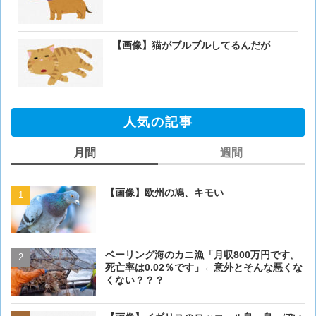
【画像】猫がブルブルしてるんだが
人気の記事
月間
週間
【画像】欧州の鳩、キモい
【画像】欧州の鳩、キモい
ベーリング海のカニ漁「月収800万円です。
【閲覧注意・画像】毛を剃
死亡率は0.02％です」←意外とそんな悪くな
ぎるとワイ(35歳無職)の中
くない？？？