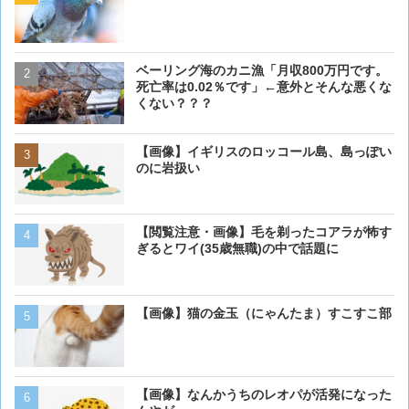
ベーリング海のカニ漁「月収800万円です。
【閲覧注意・画像】毛を剃
死亡率は0.02％です」←意外とそんな悪くな
ぎるとワイ(35歳無職)の中
くない？？？
【画像】イギリスのロッコ
【画像】イギリスのロッコール島、島っぽい
のに岩扱い
のに岩扱い
【画像】猫が抱きついてく
【閲覧注意・画像】毛を剃ったコアラが怖す
ぎるとワイ(35歳無職)の中で話題に
【画像】猫の金玉（にゃんたま）すこすこ部
【画像】 アメリカのケー
ダーメイドで作成したケー
炎上してしまう
【画像】ボクの横に来る実
【画像】なんかうちのレオパが活発になった