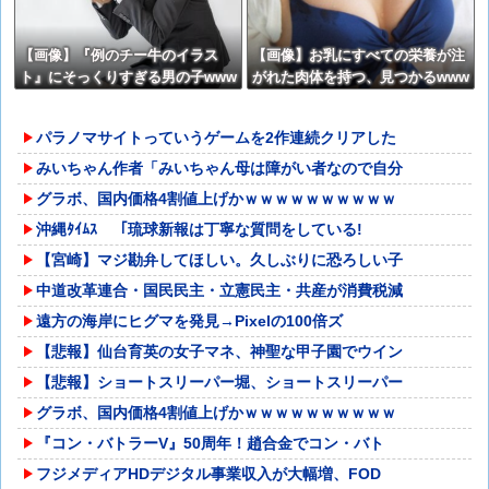
【画像】『例のチー牛のイラス
【画像】お乳にすべての栄養が注
ト』にそっくりすぎる男の子www
がれた肉体を持つ、見つかるwww
wwww
www
パラノマサイトっていうゲームを2作連続クリアした
みいちゃん作者「みいちゃん母は障がい者なので自分
グラボ、国内価格4割値上げかｗｗｗｗｗｗｗｗｗｗ
沖縄ﾀｲﾑｽ 「琉球新報は丁寧な質問をしている!
【宮崎】マジ勘弁してほしい。久しぶりに恐ろしい子
中道改革連合・国民民主・立憲民主・共産が消費税減
遠方の海岸にヒグマを発見→Pixelの100倍ズ
【悲報】仙台育英の女子マネ、神聖な甲子園でウイン
【悲報】ショートスリーパー堀、ショートスリーパー
グラボ、国内価格4割値上げかｗｗｗｗｗｗｗｗｗｗ
『コン・バトラーV』50周年！趙合金でコン・バト
フジメディアHDデジタル事業収入が大幅増、FOD