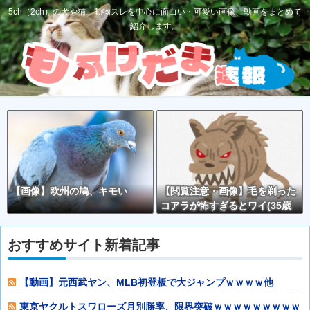
5ch（2ch）の犬や猫、動物スレを中心に面白い・可愛い画像、動画をまとめて
紹介します。
【画像】欧州の鳩、キモい
【閲覧注意・画像】毛を剃った
コアラが怖すぎるとワイ(35歳
無職)の中で話題に
おすすめサイト新着記事
【動画】元西武ヤン、MLB初登板で大ジャンプｗｗｗｗ他
東京ヤクルトスワローズ月別勝率、限界突破ｗｗｗｗｗｗｗｗｗ