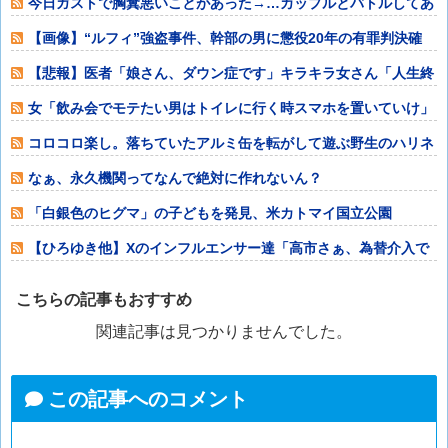
今日ガストで胸糞悪いことがあった→…カップルとバトルしてあ
わや警察沙汰だ
【画像】“ルフィ”強盗事件、幹部の男に懲役20年の有罪判決確
定！！！
【悲報】医者「娘さん、ダウン症です」キラキラ女さん「人生終
わった」⇒絶望
女「飲み会でモテたい男はトイレに行く時スマホを置いていけ」
コロコロ楽し。落ちていたアルミ缶を転がして遊ぶ野生のハリネ
ズミ
なぁ、永久機関ってなんで絶対に作れないん？
「白銀色のヒグマ」の子どもを発見、米カトマイ国立公園
【ひろゆき他】Xのインフルエンサー達「高市さぁ、為替介入で
我々の税金11
こちらの記事もおすすめ
関連記事は見つかりませんでした。
この記事へのコメント