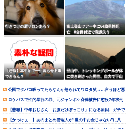
行きつけの眉サロンある？
富士登山ツアー中に64歳男性死
亡 8合目付近で意識失う
【悲報】車中泊で一生暮らせる事
登山中、トレッキングポールが体
できるん？
に突き刺さった男性、自力で下山
公園でタバコ吸ってたらなんか怒られてワロタ笑→…言うほど悪
いか？
ロケバスで性的暴行の罪、元ジャンポケ斉藤被告に懲役7年求刑
⇒！
【悲報】中年おじさん「お腹だけぽっこり」になる原因、ガチで
判明するwww
【かっけぇ…】あのまとめ管理人が“世の中お金じゃない”に共
感‥‥「お金で