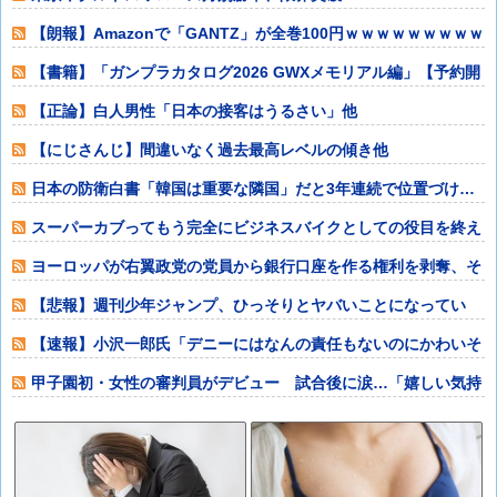
ｗｗｗｗｗｗｗ
【朗報】Amazonで「GANTZ」が全巻100円ｗｗｗｗｗｗｗｗｗ
ｗ他
【書籍】「ガンプラカタログ2026 GWXメモリアル編」【予約開
始】他
【正論】白人男性「日本の接客はうるさい」他
【にじさんじ】間違いなく過去最高レベルの傾き他
日本の防衛白書「韓国は重要な隣国」だと3年連続で位置づけ…
韓国メディア！
スーパーカブってもう完全にビジネスバイクとしての役目を終え
てしまったよな
ヨーロッパが右翼政党の党員から銀行口座を作る権利を剥奪、そ
のせいで皮肉す
【悲報】週刊少年ジャンプ、ひっそりとヤバいことになってい
た・・・他
【速報】小沢一郎氏「デニーにはなんの責任もないのにかわいそ
う、不幸なこと
甲子園初・女性の審判員がデビュー 試合後に涙…「嬉しい気持
ちと絶対失敗し