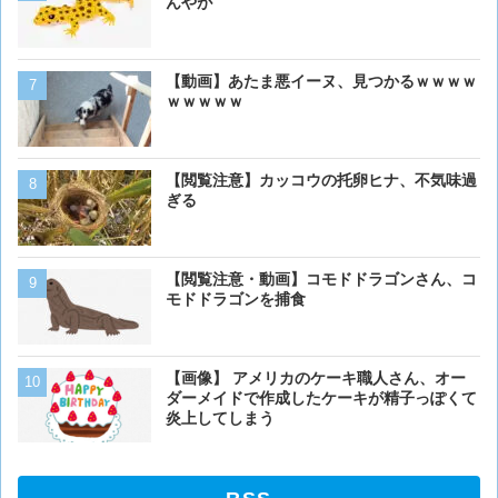
んやが
ベーリング海のカニ漁「月収
【動画】あたま悪イーヌ、見つかるｗｗｗｗ
死亡率は0.02％です」←
ｗｗｗｗｗ
くない？？？
【動画】男性、ロバにちょ
【閲覧注意】カッコウの托卵ヒナ、不気味過
く･･･
ぎる
【画像】イッヌ、リモコン
【閲覧注意・動画】コモドドラゴンさん、コ
を切る
モドドラゴンを捕食
【画像】うわぁー、馬みた
【画像】 アメリカのケーキ職人さん、オー
あるか
ダーメイドで作成したケーキが精子っぽくて
炎上してしまう