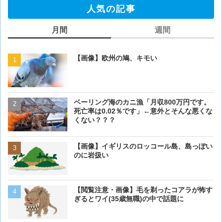
人気の記事
月間
週間
【画像】欧州の鳩、キモい
【画像】欧州の鳩、キモい
ベーリング海のカニ漁「月収800万円です。
【閲覧注意・画像】毛を剃
死亡率は0.02％です」←意外とそんな悪くな
ぎるとワイ(35歳無職)の中
くない？？？
【画像】イギリスのロッコ
【画像】イギリスのロッコール島、島っぽい
のに岩扱い
のに岩扱い
ベーリング海のカニ漁「月収
【閲覧注意・画像】毛を剃ったコアラが怖す
死亡率は0.02％です」←
ぎるとワイ(35歳無職)の中で話題に
くない？？？