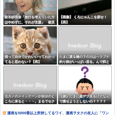
鈴木紗理奈「旅行を考えていた方
【画像】 くろにゃんこを探せ！
はやめずに、それが支援」 被災
【再】
地・熊本への観光を呼びかけ
猫って自分でかわいいってわかっ
たまに渡る橋の下の川はヘラブナ
てると思わない？【再】
釣り師がいっぱい居る。んで餌と
か貰えるからだろうか、野良猫も
結構居る。【再】
元カノのメインクーンが自分のと
【謎】たまに超デブ見るけどなん
ころに来ると・・・。まるでセク
で痩せようとしないの？？？？
ハラ受けてる気分だった。【再】
漫画を5000冊以上所持してるワイ、漫画ヲタクの友人に「ワン