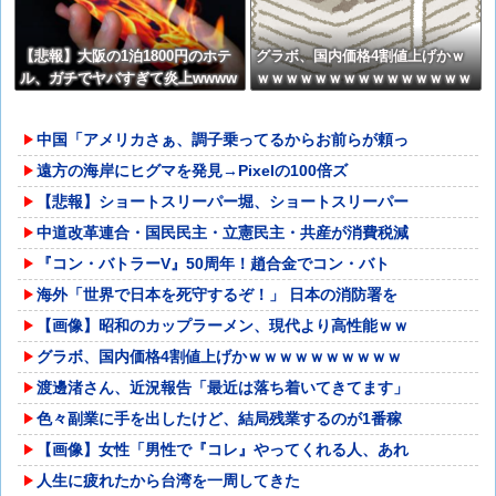
【悲報】大阪の1泊1800円のホテ
グラボ、国内価格4割値上げかｗ
ル、ガチでヤバすぎて炎上wwww
ｗｗｗｗｗｗｗｗｗｗｗｗｗｗｗ
ww
中国「アメリカさぁ、調子乗ってるからお前らが頼っ
遠方の海岸にヒグマを発見→Pixelの100倍ズ
【悲報】ショートスリーパー堀、ショートスリーパー
中道改革連合・国民民主・立憲民主・共産が消費税減
『コン・バトラーV』50周年！趙合金でコン・バト
海外「世界で日本を死守するぞ！」 日本の消防署を
【画像】昭和のカップラーメン、現代より高性能ｗｗ
グラボ、国内価格4割値上げかｗｗｗｗｗｗｗｗｗｗ
渡邊渚さん、近況報告「最近は落ち着いてきてます」
色々副業に手を出したけど、結局残業するのが1番稼
【画像】女性「男性で『コレ』やってくれる人、あれ
人生に疲れたから台湾を一周してきた