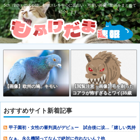
5ch（2ch）の犬や猫、動物スレを中心に面白い・可愛い画像、動画をまとめて
紹介します。
【画像】欧州の鳩、キモい
【閲覧注意・画像】毛を剃った
コアラが怖すぎるとワイ(35歳
無職)の中で話題に
おすすめサイト新着記事
甲子園初・女性の審判員がデビュー 試合後に涙…「嬉しい気持
ちと絶対失敗し
なぁ、永久機関ってなんで絶対に作れないん？他