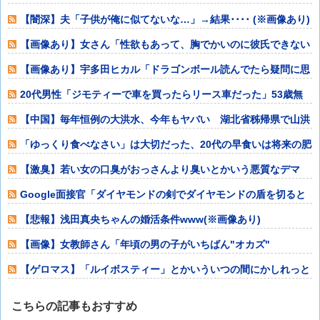
ピースや鬼滅
【闇深】夫「子供が俺に似てないな…」→結果････ (※画像あり)
【画像あり】女さん「性欲もあって、胸でかいのに彼氏できない
んだが！どうす
【画像あり】宇多田ヒカル「ドラゴンボール読んでたら疑問に思
うところがあっ
20代男性「ジモティーで車を買ったらリース車だった」53歳無
職が逮捕
【中国】毎年恒例の大洪水、今年もヤバい 湖北省秭帰県で山洪
水が市街地を直
「ゆっくり食べなさい」は大切だった、20代の早食いは将来の肥
満と関連
【激臭】若い女の口臭がおっさんより臭いとかいう悪質なデマ
Google面接官「ダイヤモンドの剣でダイヤモンドの盾を切ると
どうなりま
【悲報】浅田真央ちゃんの婚活条件www(※画像あり)
【画像】女教師さん「年頃の男の子がいちばん"オカズ"
【ゲロマス】「ルイボスティー」とかいういつの間にかしれっと
定着してる謎の
こちらの記事もおすすめ