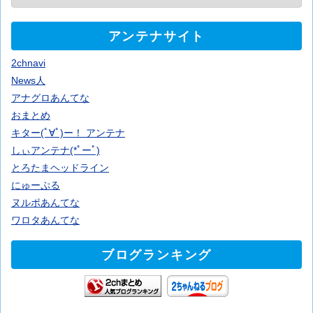
アンテナサイト
2chnavi
News人
アナグロあんてな
おまとめ
キター(ﾟ∀ﾟ)ー！ アンテナ
しぃアンテナ(*ﾟーﾟ)
とろたまヘッドライン
にゅーぷる
ヌルポあんてな
ワロタあんてな
ブログランキング