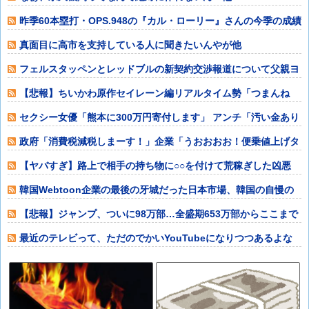
昨季60本塁打・OPS.948の『カル・ローリー』さんの今季の成績
ｗｗｗ
真面目に高市を支持している人に聞きたいんやが他
フェルスタッペンとレッドブルの新契約交渉報道について父親ヨ
スが否定他
【悲報】ちいかわ原作セイレーン編リアルタイム勢「つまんね
え」「ゴミ」「早
セクシー女優「熊本に300万円寄付します」 アンチ「汚い金あり
がとう♥」
政府「消費税減税しまーす！」企業「うおおおお！便乗値上げタ
イムきたっ！減
【ヤバすぎ】路上で相手の持ち物に○○を付けて荒稼ぎした凶悪
犯、捕まる他
韓国Webtoon企業の最後の牙城だった日本市場、韓国の自慢の
種だった某
【悲報】ジャンプ、ついに98万部…全盛期653万部からここまで
落ちる他
最近のテレビって、ただのでかいYouTubeになりつつあるよな
他