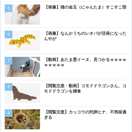
【画像】猫の金玉（にゃんたま）すこすこ部
【画像】イッヌ、リモコン
を切る
【画像】なんかうちのレオパが活発になった
【動画】男性、ロバにちょ
んやが
く･･･
【画像】うわぁー、馬みた
【動画】あたま悪イーヌ、見つかるｗｗｗｗ
あるか
ｗｗｗｗｗ
【閲覧注意・動画】コモド
【閲覧注意・動画】コモドドラゴンさん、コ
モドドラゴンを捕食
モドドラゴンを捕食
【画像】16歳の犬が起きま
【閲覧注意】カッコウの托卵ヒナ、不気味過
ぎる