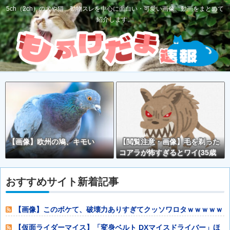
5ch（2ch）の犬や猫、動物スレを中心に面白い・可愛い画像、動画をまとめて
紹介します。
【画像】欧州の鳩、キモい
【閲覧注意・画像】毛を剃った
コアラが怖すぎるとワイ(35歳
無職)の中で話題に
おすすめサイト新着記事
【画像】このボケて、破壊力ありすぎてクッソワロタｗｗｗｗｗ
ｗｗｗｗ他
【仮面ライダーマイス】「変身ベルト DXマイスドライバー」ほ