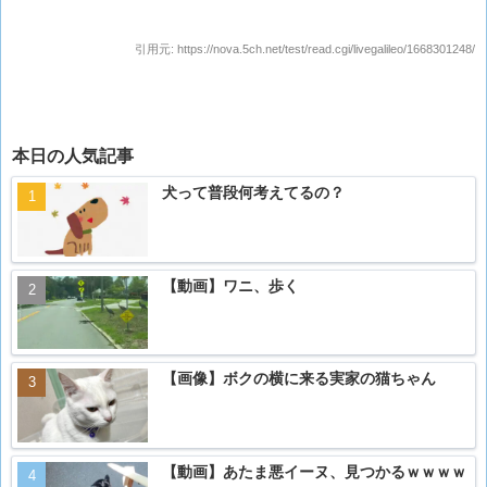
引用元:
https://nova.5ch.net/test/read.cgi/livegalileo/1668301248/
本日の人気記事
犬って普段何考えてるの？
【動画】ワニ、歩く
【画像】ボクの横に来る実家の猫ちゃん
【動画】あたま悪イーヌ、見つかるｗｗｗｗ