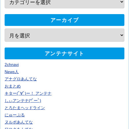
アーカイブ
アンテナサイト
2chnavi
News人
アナグロあんてな
おまとめ
キター(ﾟ∀ﾟ)ー！ アンテナ
しぃアンテナ(*ﾟーﾟ)
とろたまヘッドライン
にゅーぷる
ヌルポあんてな