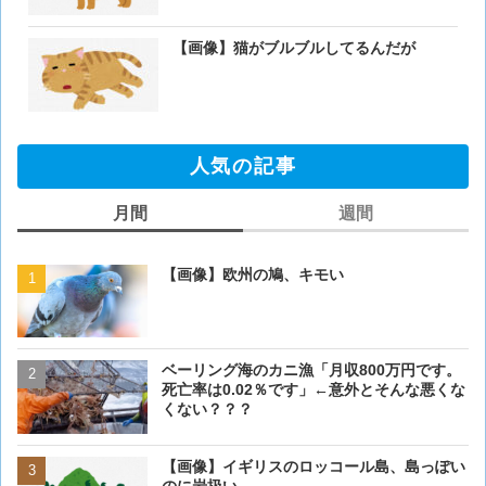
【画像】猫がブルブルしてるんだが
人気の記事
月間
週間
【画像】欧州の鳩、キモい
【画像】欧州の鳩、キモい
ベーリング海のカニ漁「月収800万円です。
【閲覧注意・画像】毛を剃
死亡率は0.02％です」←意外とそんな悪くな
ぎるとワイ(35歳無職)の中
くない？？？
【画像】イギリスのロッコール島、島っぽい
【画像】イギリスのロッコ
のに岩扱い
のに岩扱い