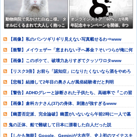
動物病院で見かけた白ぬこ様。 タ
オンラインストア「60%」が8周
オルにくるまれて大人しく抱っこ
年記念キャンペーンを開催、8つ
されてたんだが 話を聞いてビック
の特別企画を展開
リ【再】
【画像】私のパンツギリギリ見えない写真載せるわ⇒www
【衝撃】メイウェザー「恵まれない子へ募金？そいつらが俺に何
かしてくれたの
【画像】このボケて、破壊力ありすぎてクッソワロタwww
【リスク3倍】お前ら「認知症」になりたくないなら酒をやめろ
【悲報】結婚して2年目の奥さんが風俗経験者だと判明
【警告】ADHDグレーと診断された子供たち、高確率で『この習
慣』をやって
【画像】倉科カナさん(37)の身体、刺激が強すぎるwww
【幽霊否定派、完全論破】幽霊がいないなら午前2時に一人で墓
石を木刀で叩き
鬼の正体、船で難破して日本に漂着した白人だった説
【しかも無能】Google、Geminiが大赤字、史上初のマイナスキ