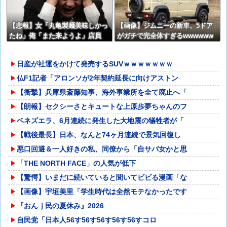
【悲報】女「丸亀製麺美味しかっ
【画像】ジムニーの新車、5ドア
たね」俺「また来ようよ」店員
がガチで完全体すぎるwwwwww
「お会計2380円になりまーす」→
w
その後『こう』なったんだが俺悪
日産が社運をかけて発売するSUVｗｗｗｗｗｗｗ
くないよな？？？？？？？？
仏F1記者「アロンソが2年契約延長に向けアストン
【衝撃】兵庫県斎藤知事、海外事業所を全て廃止へ「
【朗報】セクシーさとキュートな上原歩夢ちゃんのフ
ベネズエラ、6月連続に発生した大地震の犠牲者が「
【戦後最長】日本、なんと74ヶ月連続で景気回復し
悪口回避＆一人好きの私、同僚から「自サバ女かと思
「THE NORTH FACE」の人気が低下
【驚愕】いまだに続いていると聞いてビビる漫画「な
【画像】宇垣美里「学生時代は全然モテなかったです
『おんｊ民の夏休み』2026
自民党「日本人56す56す56す56す56すコロ