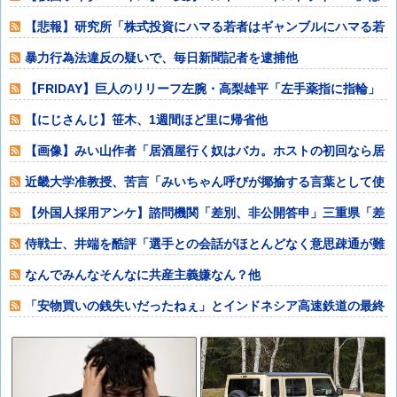
か【DMM・
【悲報】研究所「株式投資にハマる若者はギャンブルにハマる若
者と同じ傾向が
暴力行為法違反の疑いで、毎日新聞記者を逮捕他
【FRIDAY】巨人のリリーフ左腕・高梨雄平「左手薬指に指輪」
でお泊まり
【にじさんじ】笹木、1週間ほど里に帰省他
【画像】みい山作者「居酒屋行く奴はバカ。ホストの初回なら居
酒屋より安く飲
近畿大学准教授、苦言「みいちゃん呼びが揶揄する言葉として使
われ、当事者か
【外国人採用アンケ】諮問機関「差別、非公開答申」三重県「差
別に当たらず、
侍戦士、井端を酷評「選手との会話がほとんどなく意思疎通が難
しかった。大谷
なんでみんなそんなに共産主義嫌なん？他
「安物買いの銭失いだったねぇ」とインドネシア高速鉄道の最終
処分に日本側騒