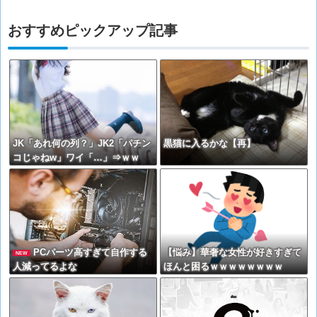
おすすめピックアップ記事
JK「あれ何の列？」JK2「パチン
黒猫に入るかな【再】
コじゃねw」ワイ「…」⇒ｗｗ
PCパーツ高すぎて自作する
【悩み】華奢な女性が好きすぎて
NEW
人減ってるよな
ほんと困るｗｗｗｗｗｗｗｗ