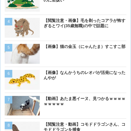
【閲覧注意・画像】毛を剃ったコアラが怖す
【画像】猫が抱きついてく
ぎるとワイ(35歳無職)の中で話題に
【画像】猫の金玉（にゃんたま）すこすこ部
【画像】ボクの横に来る実
【画像】なんかうちのレオパが活発になった
【画像】 アメリカのケー
んやが
ダーメイドで作成したケー
炎上してしまう
【動画】あたま悪イーヌ、見つかるｗｗｗｗ
ベーリング海のカニ漁「月収
ｗｗｗｗｗ
死亡率は0.02％です」←
くない？？？
【閲覧注意・動画】コモドドラゴンさん、コ
【動画】男性、ロバにちょ
モドドラゴンを捕食
く･･･