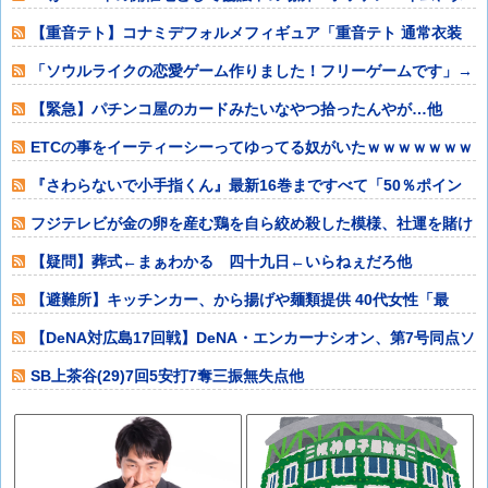
イ、南アフ
【重音テト】コナミデフォルメフィギュア「重音テト 通常衣装
Ver.」「重
「ソウルライクの恋愛ゲーム作りました！フリーゲームです」→
女の子と会話し
【緊急】パチンコ屋のカードみたいなやつ拾ったんやが…他
ETCの事をイーティーシーってゆってる奴がいたｗｗｗｗｗｗｗ
他
『さわらないで小手指くん』最新16巻まですべて「50％ポイン
ト還元」セー
フジテレビが金の卵を産む鶏を自ら絞め殺した模様、社運を賭け
たドル箱コンテ
【疑問】葬式←まぁわかる 四十九日←いらねぇだろ他
【避難所】キッチンカー、から揚げや麺類提供 40代女性「最
高、パン中心の
【DeNA対広島17回戦】DeNA・エンカーナシオン、第7号同点ソ
ロホー
SB上茶谷(29)7回5安打7奪三振無失点他