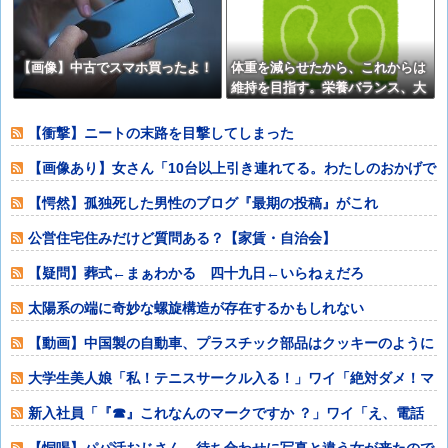
【画像】中古でスマホ買ったよ！
体重を減らせたから、これからは
維持を目指す。栄養バランス、大
事だよな？
【衝撃】ニートの末路を目撃してしまった
【画像あり】女さん「10台以上引き連れてる。わたしのおかげで
みーんな40
【愕然】孤独死した男性のブログ『最期の投稿』がこれ
⇒･･･！！
公営住宅住みだけど質問ある？【家賃・自治会】
【疑問】葬式←まぁわかる 四十九日←いらねぇだろ
太陽系の端に奇妙な螺旋構造が存在するかもしれない
【動画】中国製の自動車、プラスチック部品はクッキーのように
脆い
大学生美人娘「私！テニスサークル入る！」ワイ「絶対ダメ！マ
ジでダメ！」
新入社員「『☎︎』これなんのマークですか ？」ワイ「え、電話
でしょ」
【恫喝】パパ活おじさん、待ち合わせに写真と違う女が来たので