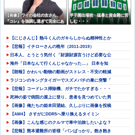
【画像】ワイの会社の女さん、
甲子園出場校 猛暑と資金難に苦
『コレ』を強調し過ぎて完全にあ
しむ・・・
たしこ枠を狙ってるんだがw w w
w w w w w w w w w
【にじさんじ】熱斗くんのガキらしからぬ精神性とか
【悲報】イチローさんの晩年（2011-2019）
日本人、とうとう気付く「財源財源言うけど必要な公
海外「日本なんて行くんじゃなかった…」 日本を知
【朗報】かわいい動物の動画がストレス・不安の軽減
ラジコンのキングタイガーでスズメバチの巣に突撃「
【悲報】コードレス掃除機、ガチでたかすぎる・・・
死神の姿で病院の屋上に登り、患者を見つめていた男
【画像】俺たちの姫本田望結、久しぶりに画像を投稿
【AM4】 さすがにDDR5へ乗り換えるタイミン
【画像】こんな感じのクルマで車中泊旅したいよな？
【悲報】熊本避難所の皆様「パンばっかり。飽き飽き