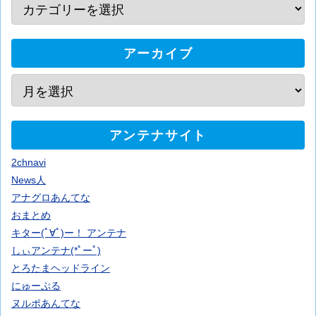
アーカイブ
アンテナサイト
2chnavi
News人
アナグロあんてな
おまとめ
キター(ﾟ∀ﾟ)ー！ アンテナ
しぃアンテナ(*ﾟーﾟ)
とろたまヘッドライン
にゅーぷる
ヌルポあんてな