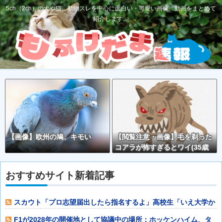
5ch（2ch）の犬や猫、動物スレを中心に面白い・可愛い画像、動画をまとめて
紹介します。
【画像】欧州の鳩、キモい
【閲覧注意・画像】毛を剃った
コアラが怖すぎるとワイ(35歳
無職)の中で話題に
おすすめサイト新着記事
スカウト「プロ志望届出したら指名するよ」高校生「いえ大学か
社会人に行きま
F1が2028年の開催地として協議中の場所：ホッケンハイム、タ