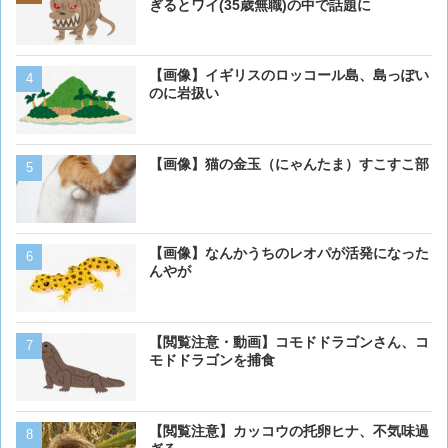
のに岩扱い
ぎるとワイ(35歳無職)の中で話題に
【画像】イギリスのロッコール島、島っぽい
犬って普段何考えてるの？
のに岩扱い
【画像大量！】イッヌさん
【画像】猫の金玉（にゃんたま）すこすこ部
も上手いwwwvwwwvwww
【画像】 アメリカのケー
【画像】なんかうちのレオパが活発になった
ダーメイドで作成したケー
んやが
炎上してしまう
ベーリング海のカニ漁「月収
【閲覧注意・動画】コモドドラゴンさん、コ
死亡率は0.02％です」←
モドドラゴンを捕食
くない？？？
【動画】男性、ロバにちょ
【閲覧注意】カッコウの托卵ヒナ、不気味過