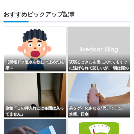
おすすめピックアップ記事
【朗報】水道水を飲むの止めた結
夜寝るときに布団に入れてもすぐ
果⋯
に逃げられて悲しいが、 朝は顔の
上に腹を乗せたり、肉球で頚動脈
を押さえたり・・・【再】
旅館「この押入れには布団は入っ
男をゲイ化させる3代アイテム、
てません」
水筒、日傘