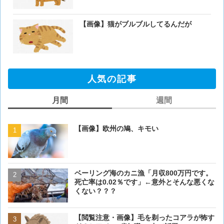
【画像】猫がブルブルしてるんだが
人気の記事
月間
週間
【画像】欧州の鳩、キモい
【画像】欧州の鳩、キモい
ベーリング海のカニ漁「月収800万円です。
【閲覧注意・画像】毛を剃
死亡率は0.02％です」←意外とそんな悪くな
ぎるとワイ(35歳無職)の中
くない？？？
【画像】イギリスのロッコ
【閲覧注意・画像】毛を剃ったコアラが怖す