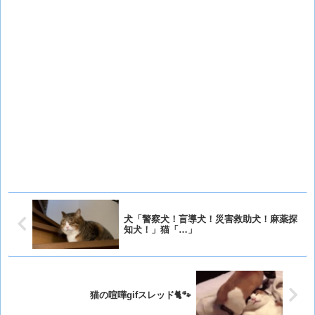
犬「警察犬！盲導犬！災害救助犬！麻薬探
知犬！」猫「…」
猫の喧嘩gifスレッド🐈🐾