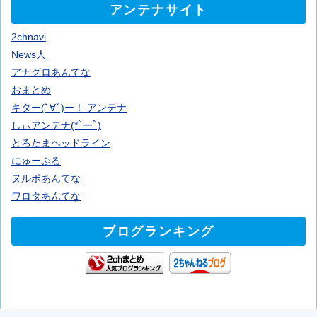
アンテナサイト
2chnavi
News人
アナグロあんてな
おまとめ
キター(ﾟ∀ﾟ)ー！ アンテナ
しぃアンテナ(*ﾟーﾟ)
とろたまヘッドライン
にゅーぷる
ヌルポあんてな
ワロタあんてな
ブログランキング