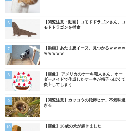
く･･･
【動画】虎さん、飼い慣ら
【閲覧注意・動画】コモドドラゴンさん、コ
を失う
モドドラゴンを捕食
【画像】イッヌさん、アホ
【動画】あたま悪イーヌ、見つかるｗｗｗｗ
ｗｗｗｗｗ
犬って普段何考えてるの？
【画像】 アメリカのケーキ職人さん、オー
ダーメイドで作成したケーキが精子っぽくて
炎上してしまう
ベーリング海のカニ漁「月収
【閲覧注意】カッコウの托卵ヒナ、不気味過
死亡率は0.02％です」←
ぎる
くない？？？
猫「おい人間。おれを飼え
【画像】16歳の犬が起きました
外に現れた母猫。家に入り