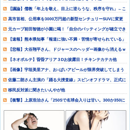
【議論】儒教「年上を敬え、目上に逆らうな、秩序を守れ」←こ
れが東アジアに
高市首相、公用車を3000万円超の新型センチュリーSUVに変更
ｗｗｗｗｗ
元カープ前田智徳が小園に喝！「自分のバッティングが確立でき
ていない」他
【速報】熊本県知事「報道に強い不満・苦情が寄せられている」
→TBSの報道
【悲報】大谷翔平さん、ドジャースのヘッダー画像から消えるｗ
ｗｗｗｗｗｗｗ
【ネオポルテ】昏昏アリア３Dお披露目！チキンテカテカ他
【画像】宇垣美里アナ、お○ぱいアピールが限界突破してしまう
ｗｗｗｗｗｗ他
佐藤二朗さん主演の「踊る大捜査線」スピンオフドラマ、正式に
中止との報道他
移民反対派に聞きたいんやが他
【衝撃】上原浩治さん「250Sで名球会入りは甘い。300か350に
上げて