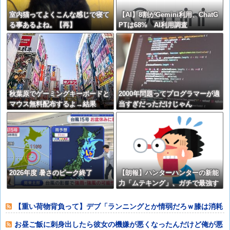
室内猫ってよくこんな感じで寝て
【AI】8割がGemini利用、ChatG
る事あるよね。【再】
PTは68% AI利用調査
秋葉原でゲーミングキーボードと
2000年問題ってプログラマーが適
マウス無料配布するよ→結果
当すぎだっただけじゃん
2026年度 暑さのピーク終了
【朗報】ハンターハンターの新能
力「ムテキング」、ガチで最強す
ぎるｗｗｗｗｗｗｗｗｗｗｗｗｗ
ｗｗｗ
【重い荷物背負って】デブ「ランニングとか情弱だろｗ膝は消耗
品だぞ？（ﾆﾁ
お昼ご飯に刺身出したら彼女の機嫌が悪くなったんだけど俺が悪