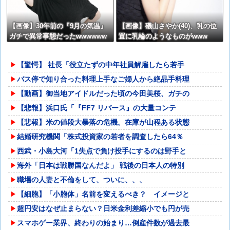
【画像】30年前の『9月の気温』
【画像】磯山さやか(40)、乳の位
ガチで異常事態だったwwwwww
置に乳輪のようなものがwww
【驚愕】 社長「役立たずの中年社員解雇したら若手
バス停で知り合った料理上手なご婦人から絶品手料理
【動画】御当地アイドルだった頃の今田美桜、ガチの
【悲報】浜口氏「『FF7 リバース』の大量コンテ
【悲報】米の値段大暴落の危機。在庫が山程ある状態
結婚研究機関「株式投資家の若者を調査したら64％
西武・小島大河「1失点で負け投手にするのは野手と
海外「日本は戦勝国なんだよ」 戦後の日本人の特別
職場の人妻と不倫をして、ついに、、、
【細胞】「小胞体」名前を変えるべき？ イメージと
超円安はなぜ止まらない？日米金利差縮小でも円が売
スマホゲー業界、終わりの始まり…倒産件数が過去最