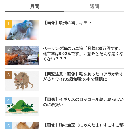
月間
週間
【画像】欧州の鳩、キモい
【画像】欧州の鳩、キモい
ベーリング海のカニ漁「月収800万円です。
【閲覧注意・画像】毛を剃
死亡率は0.02％です」←意外とそんな悪くな
ぎるとワイ(35歳無職)の中
くない？？？
【画像大量！】イッヌさん
【閲覧注意・画像】毛を剃ったコアラが怖す
も上手いwwwvwwwvwww
ぎるとワイ(35歳無職)の中で話題に
【画像】 アメリカのケー
【画像】イギリスのロッコール島、島っぽい
ダーメイドで作成したケー
のに岩扱い
炎上してしまう
【動画】男性、ロバにちょ
【画像】猫の金玉（にゃんたま）すこすこ部