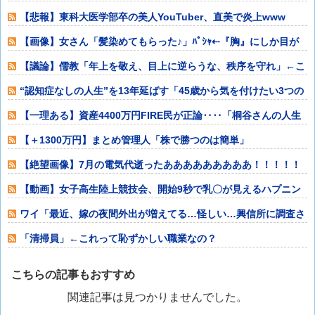
いのだろうか
【悲報】東科大医学部卒の美人YouTuber、直美で炎上www
【画像】女さん「髪染めてもらった♪」ﾊﾟｼｬ⇠『胸』にしか目が
いかないw
【議論】儒教「年上を敬え、目上に逆らうな、秩序を守れ」←こ
れが東アジアに
“認知症なしの人生”を13年延ばす「45歳から気を付けたい3つの
こと」
【一理ある】資産4400万円FIRE民が正論‥‥「桐谷さんの人生
後悔して
【＋1300万円】まとめ管理人「株で勝つのは簡単」
【絶望画像】7月の電気代逝ったあああああああああ！！！！！
【動画】女子高生陸上競技会、開始9秒で乳〇が見えるハプニン
グ⇒！！！！
ワイ「最近、嫁の夜間外出が増えてる…怪しい…興信所に調査さ
せたろ！」興信
「清掃員」←これって恥ずかしい職業なの？
こちらの記事もおすすめ
関連記事は見つかりませんでした。