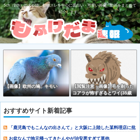
5ch（2ch）の犬や猫、動物スレを中心に面白い・可愛い画像、動画をまとめて
紹介します。
【画像】欧州の鳩、キモい
【閲覧注意・画像】毛を剃った
コアラが怖すぎるとワイ(35歳
無職)の中で話題に
おすすめサイト新着記事
「鹿児島でもこんなの出さんて」と大阪に上陸した某料理店に批
判殺到、鹿児島
お盆なんで地元帰ってきたんやが治安悪すぎて草他