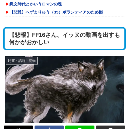
縄文時代とかいうロマンの塊
【悲報】へずまりゅう（35）ボランティアのため熊
【悲報】FF16さん、イッヌの動画を出すも
何かがおかしい
時事・話題・読物