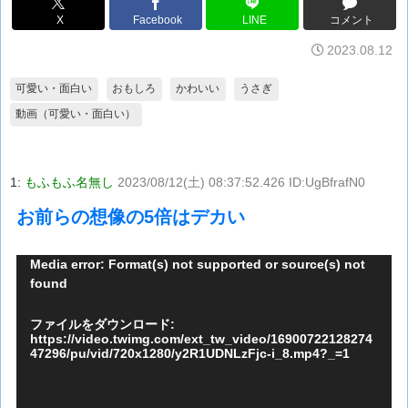
X
Facebook
LINE
コメント
2023.08.12
可愛い・面白い
おもしろ
かわいい
うさぎ
動画（可愛い・面白い）
1:
もふもふ名無し
2023/08/12(土) 08:37:52.426 ID:UgBfrafN0
お前らの想像の5倍はデカい
動
Media error: Format(s) not supported or source(s) not
found
画
プ
ファイルをダウンロード:
レ
https://video.twimg.com/ext_tw_video/16900722128274
47296/pu/vid/720x1280/y2R1UDNLzFjc-i_8.mp4?_=1
ー
ヤ