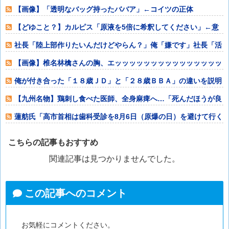
【画像】「透明なバッグ持ったババア」←コイツの正体
【どゆこと？】カルピス「原液を5倍に希釈してください」←意
味が分かりにく
社長「陸上部作りたいんだけどやらん？」俺「嫌です」社長「活
動時間は出勤扱
【画像】椎名林檎さんの胸、エッッッッッッッッッッッッッッッ
ッ！
俺が付き合った「１８歳ＪＤ」と「２８歳ＢＢＡ」の違いを説明
するwww
【九州名物】鶏刺し食べた医師、全身麻痺へ…「死んだほうが良
い」
蓮舫氏「高市首相は歯科受診を8月6日（原爆の日）を避けて行く
べきお立場で
こちらの記事もおすすめ
関連記事は見つかりませんでした。
この記事へのコメント
お気軽にコメントください。