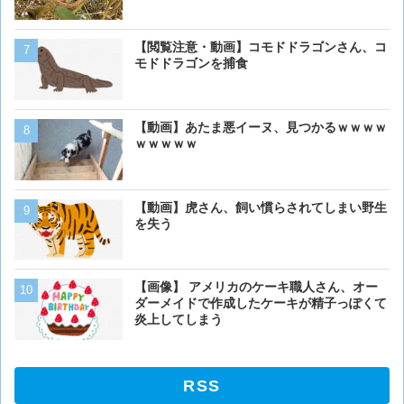
【画像】アメリカ「AIDSや
【閲覧注意・動画】コモドドラゴンさん、コ
人の為に記念碑を作ります
モドドラゴンを捕食
「これア〇ルじゃん…」
【画像大量！】イッヌさん
【動画】あたま悪イーヌ、見つかるｗｗｗｗ
も上手いwwwvwwwvwww
ｗｗｗｗｗ
【画像】イッヌさん、アホ
【動画】虎さん、飼い慣らされてしまい野生
を失う
【閲覧注意】カッコウの托
【画像】 アメリカのケーキ職人さん、オー
ぎる
ダーメイドで作成したケーキが精子っぽくて
炎上してしまう
RSS