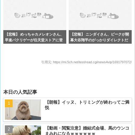
【悲報】 めっちゃカメレオンさん、
【悲報】 ニンダイさん、ピークが開
早速パクリゲーが任天堂ストアに登
幕大谷翔平のがっかりダイレクトだ
場して
ったと
引用元:
https://mi.5ch.net/test/read.cgi/news4vip/1691797072/
本日の人気記事
【朗報】イッヌ、トリミングが終わってご満
悦
【動画・閲覧注意】婚結式会場、馬のウンコ
まみれになるｗｗｗｗｗｗ