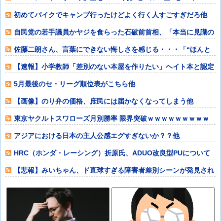
円」→「
初めてバイクでキャンプ行ったけどよく行く人すごすぎだろ他
自民党の若手議員かヤジを食らった石破前首相、「本当に見識の
ある人に当選期
佐藤二朗さん、言葉にできない悔しさを感じる・・・「“ほんと
うのこと”を僕
【速報】小学教師「差別のない本屋を作りたい」ヘイト本と認定
して排除する差
5月最後のセ・リーグ順位表がこちら他
【画像】のり弁の価格、庶民には届かなくなってしまう他
東京ヤクルトスワローズ月別勝率 限界突破ｗｗｗｗｗｗｗｗｗ
ｗｗｗｗｗｗｗ
アジアにおける日本の主人公感エグすぎないか？？他
HRC（ホンダ・レーシング）折原氏、ADUO改良型PUについて
「内部目標
【悲報】みいちゃん、ド直球すぎる障害者差別シーンが発見され
る・・・・・・