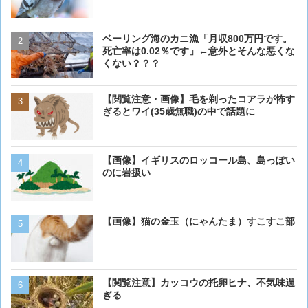
ベーリング海のカニ漁「月収800万円です。
【閲覧注意・画像】毛を剃
死亡率は0.02％です」←意外とそんな悪くな
ぎるとワイ(35歳無職)の中
くない？？？
【閲覧注意・画像】毛を剃ったコアラが怖す
【画像】 アメリカのケー
ぎるとワイ(35歳無職)の中で話題に
ダーメイドで作成したケー
炎上してしまう
【画像】イギリスのロッコール島、島っぽい
【動画】男性、ロバにちょ
のに岩扱い
く･･･
【画像】猫の金玉（にゃんたま）すこすこ部
ベーリング海のカニ漁「月収
死亡率は0.02％です」←
くない？？？
【動画】虎さん、飼い慣ら
【閲覧注意】カッコウの托卵ヒナ、不気味過
を失う
ぎる