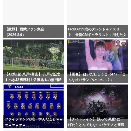
【敗戦】 西武ファン集合
FRIDAY作成のタレント＆アスリー
（2026.8.9）
ト「最新CMギャラリスト」消えた女
優
【J2第1節 八戸×富山】 八戸が記念
【画像】 はいだしょうこ（47）「こ
すべきJ2初勝利！佐藤祐太の無回転
んなオバサンでいいの…？」
ファイファン5で唯一学んだことｗｗ
【ナイトレイン】 誤って深度4に下
ｗｗｗｗｗｗ
げたらとんでもないバケモノと遭遇
した