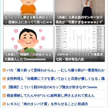
太ったワイ、痩せる事を諦めそう
【画像】元暴走族のヤンキー女子
→ 想像以上に太ってて笑ったｗｗ
高生が「可愛すぎるｗｗｗｗ」ﾊﾟ
ｼｬ!!⇒
【画像】「崎陽軒」の高級弁当を
【NHK杯トーナメント】大橋貴洸
大量購入したでwwwwwwww
七段－菅井竜也八段
バカ「撮り鉄って意味わからん」←むしろ撮り鉄が一番意味わか
るやろ
女性料理人「冷蔵庫にフグを置いておくと旦那が優しくなる」識
者「その手があ
【動画】こういう顔100点のAカップ陰女が好きなやつwww
税金滞納してたんやがついに給料差し押さえされて笑えん
レタスに「肉のタンパク質」を作らせることに初成功