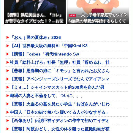
【衝撃】浜辺美波さん、『コレ』
一人っ子母子家庭育ちワイ(2
NEW
が苦手なタイプだった！？←お世
6)無職の母親が再婚するらしくて
話してあげたい弱男が大量沸きし
驚愕
てしまうw w w w w w w w w
『おんｊ民の夏休み』2026
【AI】世界最大級の無料AI「中国Kimi K3
【朗報】Forbes「初代Nintendo Sw
社員「給料上げろ」社長「無理」社員「辞めるわ」社
【悲報】思春期の娘に「キモッ」と言われたお父さん
【悲報】アベンジャーズシリーズでなんでアイアンマ
【えぇ…】シャインマスカット約200房を盗んだ男
職場の人妻と不倫をして、ついに、、、
【悲報】火垂るの墓を見た小学生「おばさんがいじわ
中国人「日本の街で短パン履いてる人が少なすぎる」
【画像あり】伝説巨神イデオンの作中で初めてイデオ
【悲報】阿波おどり、女性の体を狙った盗撮動画が横