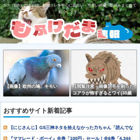
5ch（2ch）の犬や猫、動物スレを中心に面白い・可愛い画像、動画をまとめて
紹介します。
【画像】欧州の鳩、キモい
【閲覧注意・画像】毛を剃った
コアラが怖すぎるとワイ(35歳
無職)の中で話題に
おすすめサイト新着記事
【にじさんじ】GS三神ネタを拾えなかった力ちゃん「読んでな
い俺が悪い……
『ママレード・ボーイ』全巻「100円」セール！全8巻「4,344