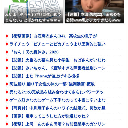
みい山『そもそも作品自体が糞つ
【速報】本田望結(22)、浴衣姿を
まらない』と叩かれだすｗｗｗｗ
公開www乳がデカすぎだろwww
ｗ
www
【衝撃画像】白石麻衣さん(34)、高校生の息子が
ライチュウ「ピチューとピカチュウより圧倒的に強い
『おんｊ民の夏休み』2026
【悲報】火垂るの墓を見た小学生「おばさんがいじわ
【悲報】みいちゃん、ド直球すぎる障害者差別シーン
【悲報】またiPhoneが値上げする模様
阿波踊り 踊り子女性の体の一部”強調動画”拡散
異なる2つの完成品を組み合わせてさらにパワーアッ
ゲーム好きなのにゲーム下手なのって本当に辛いよな
【写真付】中川翔子さんのハワイの結婚式、何故か旦
【画像】電車ってこうした方が快適じゃね？
【衝撃】上司「あのさあ田沼？お前営業車のガソリン