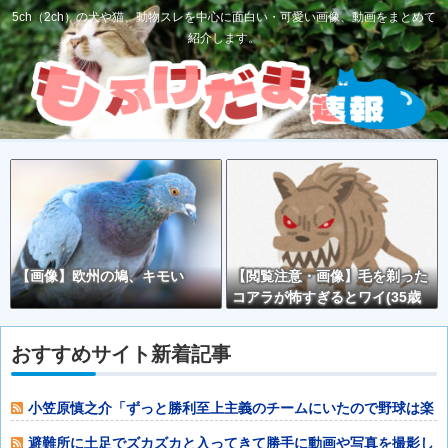
5ch（2ch）の犬や猫、動物スレを中心に面白い・可愛い画像、動画をまとめて
紹介します。
【画像】欧州の鳩、キモい
【閲覧注意・画像】毛を剃った
コアラが怖すぎるとワイ(35歳
無職)の中で話題に
おすすめサイト新着記事
小笠原慎之介「ずっと勝利至上主義のチームにいたので野球は楽
しくない。たま
避難所に土足でズカズカと入ってきて勝手に動画や写真を撮影し