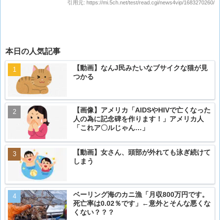
引用元:
https://mi.5ch.net/test/read.cgi/news4vip/1683270260/
本日の人気記事
【動画】なんJ民みたいなブサイクな猫が見
つかる
【画像】アメリカ「AIDSやHIVで亡くなった
人の為に記念碑を作ります！」アメリカ人
「これア〇ルじゃん…」
【動画】女さん、頭部が外れても泳ぎ続けて
しまう
ベーリング海のカニ漁「月収800万円です。
死亡率は0.02％です」←意外とそんな悪くな
くない？？？