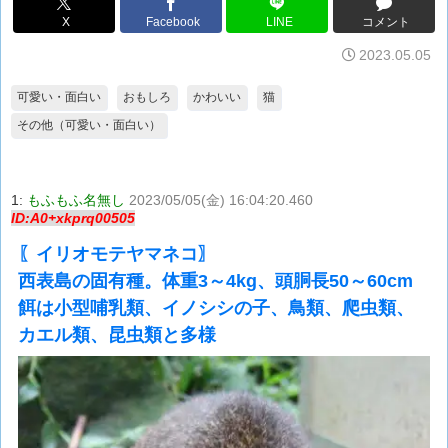
X
Facebook
LINE
コメント
2023.05.05
可愛い・面白い
おもしろ
かわいい
猫
その他（可愛い・面白い）
1:
もふもふ名無し
2023/05/05(金) 16:04:20.460
ID:A0+xkprq00505
〖イリオモテヤマネコ〗
西表島の固有種。体重3～4kg、頭胴長50～60cm
餌は小型哺乳類、イノシシの子、鳥類、爬虫類、
カエル類、昆虫類と多様