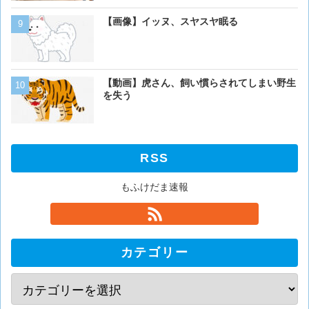
【画像】イッヌ、スヤスヤ眠る
【閲覧注意】カッコウの托
ぎる
【動画】虎さん、飼い慣らされてしまい野生
【画像】アメリカ「AIDSや
を失う
人の為に記念碑を作ります
「これア〇ルじゃん…」
RSS
もふけだま速報
カテゴリー