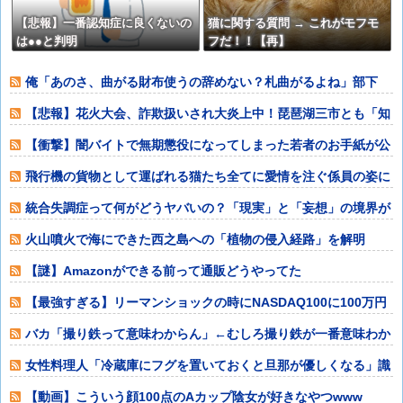
【悲報】一番認知症に良くないの
猫に関する質問 → これがモフモ
は●●と判明
フだ！！【再】
俺「あのさ、曲がる財布使うの辞めない？札曲がるよね」部下
「？なんで曲げち
【悲報】花火大会、詐欺扱いされ大炎上中！琵琶湖三市とも「知
らない」と公式
【衝撃】闇バイトで無期懲役になってしまった若者のお手紙が公
開される⇒
飛行機の貨物として運ばれる猫たち全てに愛情を注ぐ係員の姿に
感動
統合失調症って何がどうヤバいの？「現実」と「妄想」の境界が
崩れるってマジ
火山噴火で海にできた西之島への「植物の侵入経路」を解明
【謎】Amazonができる前って通販どうやってた
の？？？？？？？？？？？
【最強すぎる】リーマンショックの時にNASDAQ100に100万円
入れた
バカ「撮り鉄って意味わからん」←むしろ撮り鉄が一番意味わか
るやろ
女性料理人「冷蔵庫にフグを置いておくと旦那が優しくなる」識
者「その手があ
【動画】こういう顔100点のAカップ陰女が好きなやつwww