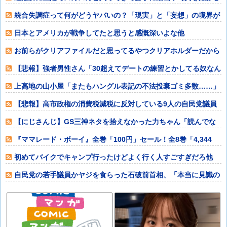
たメディア取材
統合失調症って何がどうヤバいの？「現実」と「妄想」の境界が
崩れるってマジ
日本とアメリカが戦争してたと思うと感慨深いよな他
お前らがクリアファイルだと思ってるやつクリアホルダーだから
な？他
【悲報】強者男性さん「30超えてデートの練習とかしてる奴なん
なんだ？普通
上高地の山小屋「またもハングル表記の不法投棄ゴミ多数……」
→韓国メディア
【悲報】高市政権の消費税減税に反対している9人の自民党議員
が全て判明ｗｗ
【にじさんじ】GS三神ネタを拾えなかった力ちゃん「読んでな
い俺が悪い……
『ママレード・ボーイ』全巻「100円」セール！全8巻「4,344
円」→「
初めてバイクでキャンプ行ったけどよく行く人すごすぎだろ他
自民党の若手議員かヤジを食らった石破前首相、「本当に見識の
ある人に当選期