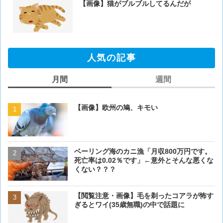
【画像】猫がブルブルしてるんだが
人気の記事
月間
週間
【画像】欧州の鳩、キモい
【画像】欧州の鳩、キモい
ベーリング海のカニ漁「月収800万円です。
【閲覧注意・画像】毛を剃
死亡率は0.02％です」←意外とそんな悪くな
ぎるとワイ(35歳無職)の中
くない？？？
【動画】男性、ロバにちょ
【閲覧注意・画像】毛を剃ったコアラが怖す
く･･･
ぎるとワイ(35歳無職)の中で話題に