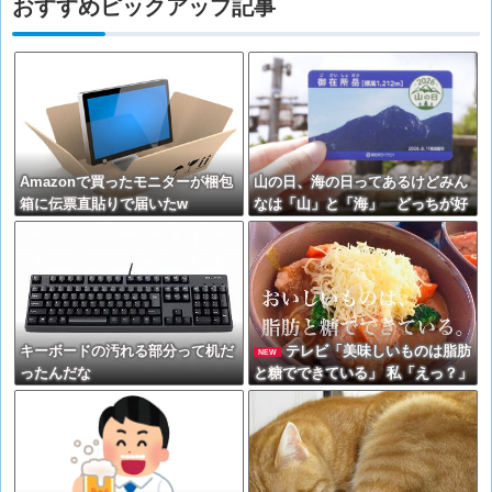
おすすめピックアップ記事
Amazonで買ったモニターが梱包
山の日、海の日ってあるけどみん
箱に伝票直貼りで届いたw
なは「山」と「海」 どっちが好
きなの？
キーボードの汚れる部分って机だ
テレビ「美味しいものは脂肪
NEW
ったんだな
と糖でできている」 私「えっ？」