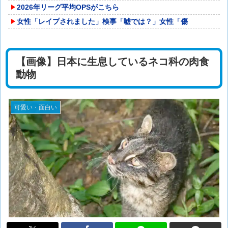
2026年リーグ平均OPSがこちら
女性「レイプされました」検事「嘘では？」女性「傷
【画像】日本に生息しているネコ科の肉食
動物
可愛い・面白い