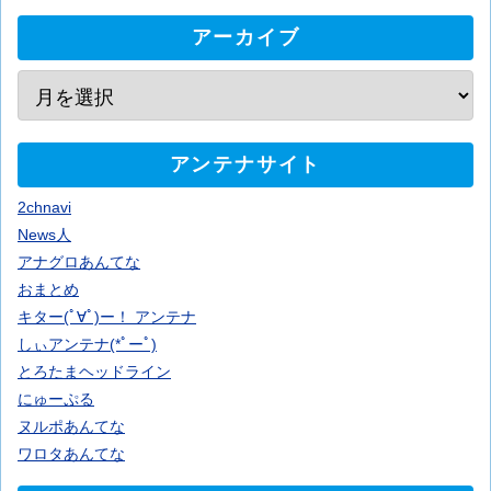
アーカイブ
アンテナサイト
2chnavi
News人
アナグロあんてな
おまとめ
キター(ﾟ∀ﾟ)ー！ アンテナ
しぃアンテナ(*ﾟーﾟ)
とろたまヘッドライン
にゅーぷる
ヌルポあんてな
ワロタあんてな