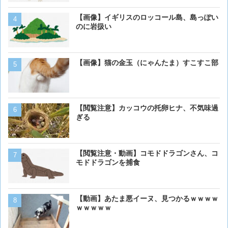
【画像】イギリスのロッコール島、島っぽい
ベーリング海のカニ漁「月収
のに岩扱い
死亡率は0.02％です」←
くない？？？
【画像】猫の金玉（にゃんたま）すこすこ部
【画像】 アメリカのケー
ダーメイドで作成したケー
炎上してしまう
【閲覧注意】カッコウの托卵ヒナ、不気味過
【動画】虎さん、飼い慣ら
ぎる
を失う
【閲覧注意・動画】コモドドラゴンさん、コ
犬って普段何考えてるの？
モドドラゴンを捕食
【動画】あたま悪イーヌ、見つかるｗｗｗｗ
【画像】猫の島に来てみた
ｗｗｗｗｗ