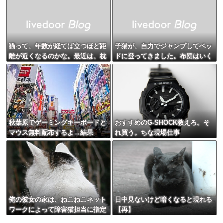
猫って、年数が経てば立つほど距
子猫が、自力でジャンプしてベッ
離が近くなるのかな。最近は、枕
ドに登ってきました。布団はいく
の横で寝てる。【再】
ら干しても洗っててもノミとかが
いるような気がして・・・【再】
秋葉原でゲーミングキーボードと
おすすめのG-SHOCK教えろ。そ
マウス無料配布するよ→結果
れ買う。ちな現場仕事
俺の彼女の家は、ねこねこネット
日中見ないけど暗くなると現れる
ワークによって障害猫担当に指定
【再】
されている模様。だが、名前