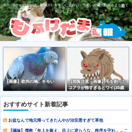
5ch（2ch）の犬や猫、動物スレを中心に面白い・可愛い画像、動画をまとめて
紹介します。
【画像】欧州の鳩、キモい
【閲覧注意・画像】毛を剃った
コアラが怖すぎるとワイ(35歳
無職)の中で話題に
おすすめサイト新着記事
お盆なんで地元帰ってきたんやが治安悪すぎて草他
【議論】儒教「年上を敬え、目上に逆らうな、秩序を守れ」←こ