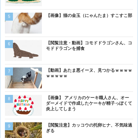
【動画】男性、ロバにちょ
【画像】猫の金玉（にゃんたま）すこすこ部
く･･･
【動画】虎さん、飼い慣ら
【閲覧注意・動画】コモドドラゴンさん、コ
を失う
モドドラゴンを捕食
【画像】イッヌさん、アホ
【動画】あたま悪イーヌ、見つかるｗｗｗｗ
ｗｗｗｗｗ
犬って普段何考えてるの？
【画像】 アメリカのケーキ職人さん、オー
ダーメイドで作成したケーキが精子っぽくて
炎上してしまう
ベーリング海のカニ漁「月収
【閲覧注意】カッコウの托卵ヒナ、不気味過
死亡率は0.02％です」←
ぎる
くない？？？