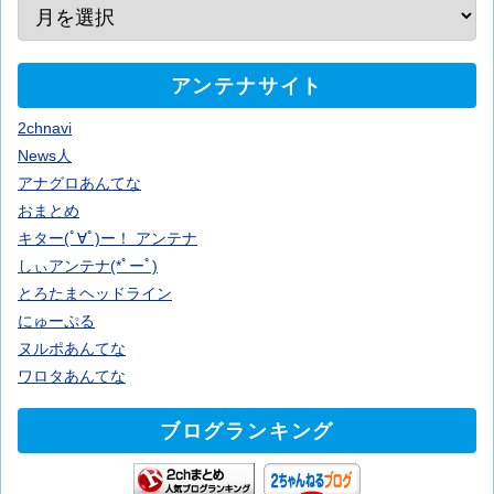
アンテナサイト
2chnavi
News人
アナグロあんてな
おまとめ
キター(ﾟ∀ﾟ)ー！ アンテナ
しぃアンテナ(*ﾟーﾟ)
とろたまヘッドライン
にゅーぷる
ヌルポあんてな
ワロタあんてな
ブログランキング