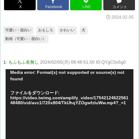
X
Facebook
LINE
コメント
2024.02.05
可愛い・面白い
おもしろ
かわいい
犬
動画（可愛い・面白い）
1:
もふもふ名無し
2024/02/05(月) 08:48:51.50 ID:QYgCSx5g0
動
Media error: Format(s) not supported or source(s) not
found
画
プ
ファイルをダウンロード:
レ
https://video.twimg.com/amplify_video/17542124622561
48480/vid/avc1/720x804/TkUhqYZOgwfzluWw.mp4?_=1
ー
ヤ
ー