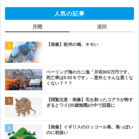
人気の記事
月間
週間
【画像】欧州の鳩、キモい
【画像】欧州の鳩、キモい
ベーリング海のカニ漁「月収800万円です。
【閲覧注意・画像】毛を剃
死亡率は0.02％です」←意外とそんな悪くな
ぎるとワイ(35歳無職)の中
くない？？？
【画像大量！】イッヌさん
【閲覧注意・画像】毛を剃ったコアラが怖す
も上手いwwwvwwwvwww
ぎるとワイ(35歳無職)の中で話題に
【画像】 アメリカのケー
【画像】イギリスのロッコール島、島っぽい
ダーメイドで作成したケー
のに岩扱い
炎上してしまう