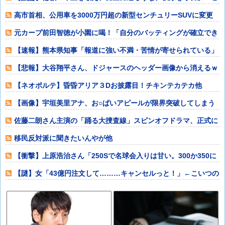
れが東アジアに
高市首相、公用車を3000万円超の新型センチュリーSUVに変更
ｗｗｗｗｗ
元カープ前田智徳が小園に喝！「自分のバッティングが確立でき
ていない」他
【速報】熊本県知事「報道に強い不満・苦情が寄せられている」
→TBSの報道
【悲報】大谷翔平さん、ドジャースのヘッダー画像から消えるｗ
ｗｗｗｗｗｗｗ
【ネオポルテ】昏昏アリア３Dお披露目！チキンテカテカ他
【画像】宇垣美里アナ、お○ぱいアピールが限界突破してしまう
ｗｗｗｗｗｗ他
佐藤二朗さん主演の「踊る大捜査線」スピンオフドラマ、正式に
中止との報道他
移民反対派に聞きたいんやが他
【衝撃】上原浩治さん「250Sで名球会入りは甘い。300か350に
上げて
【謎】女「43億円注文して………キャンセルっと！」←こいつの
目的他