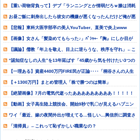
が・・・【再】
【重い荷物背負って】デブ「ランニングとか情弱だろｗ膝は消耗
品だぞ？（ﾆﾁ
お昼ご飯に刺身出したら彼女の機嫌が悪くなったんだけど俺が悪
いのだろうか
【悲報】東科大医学部卒の美人YouTuber、直美で炎上www
【画像】女さん「髪染めてもらった♪」ﾊﾟｼｬ⇠『胸』にしか目が
いかないw
【議論】儒教「年上を敬え、目上に逆らうな、秩序を守れ」←こ
れが東アジアに
“認知症なしの人生”を13年延ばす「45歳から気を付けたい3つの
こと」
【一理ある】資産4400万円FIRE民が正論‥‥「桐谷さんの人生
後悔して
【＋1300万円】まとめ管理人「株で勝つのは簡単」
【絶望画像】7月の電気代逝ったあああああああああ！！！！！
【動画】女子高生陸上競技会、開始9秒で乳〇が見えるハプニン
グ⇒！！！！
ワイ「最近、嫁の夜間外出が増えてる…怪しい…興信所に調査さ
せたろ！」興信
「清掃員」←これって恥ずかしい職業なの？