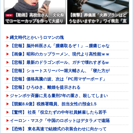
【動画】高校生さん、文化祭
【衝撃】葬儀屋「火葬プランはど
NEW
でコーヒーカップを作って大盛り
うなさいますか？」ワイ喪主「直
あがり←なんかどっかで見たこと
葬で(即答)」→結果ァw w w w w
あると話題に
w w w w w
縄文時代とかいうロマンの塊
【悲報】脳外科医さん「腫瘍取るぞ！」→腫瘍じゃな
【画像】昭和のカップラーメン、現代より高性能ｗｗ
【悲報】最新のドラゴンボール、ガチで壊れすぎるw
【悲報】ショートスリーパー堀大輔さん、「寝た方が
【悲報】価格高騰の波、次は「PC用マザーボード」
【悲報】ひろゆき、離婚を提示される
ジャンポケ斉藤に見る量刑7年の重さ、殺してしまい
【競艇8.6億】税務署職員、担当女性の預金1.5
【驚愕】 社長「役立たずの中年社員解雇したら若手
イーロン・マスク「中国のロボットはデタラメで遠隔
【恐怖】 東名高速で結婚式の衣装合わせに向かって