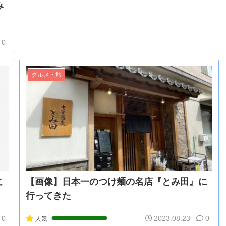
み
0
グルメ・旅
こ
【画像】日本一のつけ麺の名店『とみ田』に
行ってきた
0
2023.08.23
0
人気