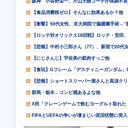
阪神 小谷野栄一、片山大樹コーチが体調不良
【食品消費税ゼロ】そんなに効果あるか？他
【衝撃】50代女性、京大病院で脳腫瘍手術→“
【ロッテ対オリックス18回戦】ロッテ・安田
【悲報】中村小三郎さん（77）、新宿で20代
【にじさんじ】宇佐美の筋肉すっご他
【食玩】Gフレーム「デスティニーガンダム」
【悲報】ショートスリーパー堀さんと高須クリ
群馬・栃木←コンビ感あるよな他
X民「クレーンゲームで飲むヨーグルト取れた
FIFAとUEFAの争いが凄まじい泥沼状態に突