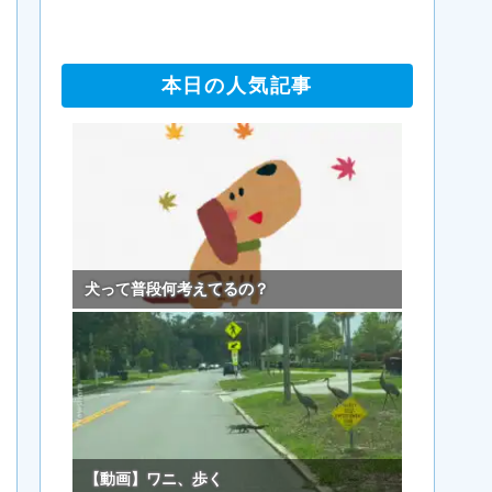
本日の人気記事
犬って普段何考えてるの？
【動画】ワニ、歩く