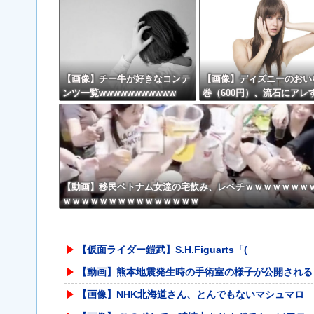
【画像】チー牛が好きなコンテ
【画像】ディズニーのおい
ンツ一覧wwwwwwwwwww
巻（600円）、流石にアレ
て賛否両論の大炎上をして
うw w w w w w w
【動画】移民ベトナム女達の宅飲み、レベチｗｗｗｗｗｗｗ
ｗｗｗｗｗｗｗｗｗｗｗｗｗｗｗ
【仮面ライダー鎧武】S.H.Figuarts「(
【動画】熊本地震発生時の手術室の様子が公開される
【画像】NHK北海道さん、とんでもないマシュマロ