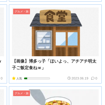
グルメ・旅
ｗ
【画像】博多っ子「ほいよっ、アチアチ明太
子ご飯定食ねｗ」
0
2023.06.19
0
人気
グルメ・旅