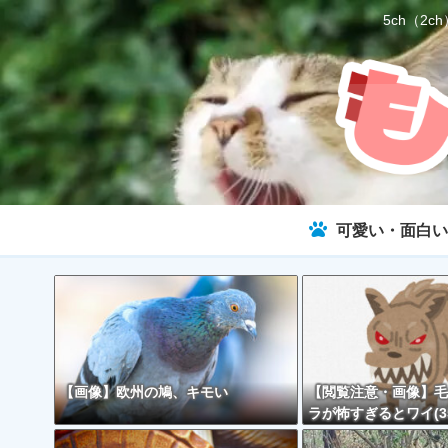
5ch（
可愛い・面白い
【画像】欧州の鳩、キモい
【閲覧注意・画像】毛
ラが怖すぎるとワイ(3
で話題に