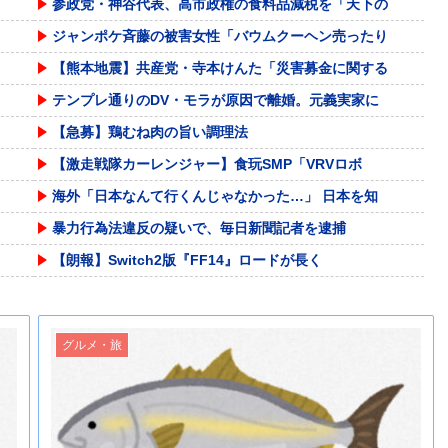
参政党・神谷代表、高市政権の食料品減税を「天下の
ジャンポケ斉藤の被害女性「バウムクーヘン売ったり
【熊本地震】共産党・寺本けんた「災害募金に関する
テンプレ通りのDV・モラが原因で離婚。元義実家に
【急募】鶏むね肉の旨い調理法
【激走戦隊カーレンジャー】食玩SMP「VRVロボ
海外「日本なんて行くんじゃなかった…」 日本を知
暴力行為法違反の疑いで、毎日新聞記者を逮捕
【朗報】Switch2版『FF14』ロードが長く
「生活保護をプリペイドカード支給」←賛成？反対？
【動画】サッカーの試合中の落雷で選手1人が死亡、
グルメ・旅
エッセイスト「原爆を二度と使わせてはならない」→
「≠ME(ノットイコールミー)」のメンバーがBA
2028年ロス五輪米国代表は6連覇なるか 39歳