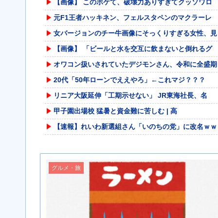
【画像】 このボケて、破壊力ありすぎてクッソワロ
元F1王者ハッキネン、フェルスタペンのマクラーレ
女バージョンのチー牛画像にそっくりすぎる女性、見
【画像】 「ビールと水を交互に飲まないと倒れるグ
オワコン扱いされていたデジモンさん、令和に全盛期
20代「50年ローンでええやろ」←これマジ？？？
リニア大阪延伸「工期示せない」 JR東海社長、名
甲子園出場校 猛暑と資金難に苦しむ | 高
【速報】れいわ新選組さん「いのちの党」に改名ｗｗ
暴力行為法違反の疑いで、毎日新聞記者を逮捕
【悲報】前輪が2輪あるバイク
グルメ・旅
【悲報】 おわり。
被災地・熊本、泥酔者の通報が止まらず県警が異例の
【朗報】みい山作者・亜月ねねちゃんがチョロくて可