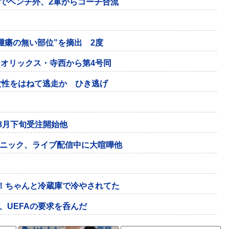
でベンチ外、2軍からコーチ合流
腫瘍の無い部位”を摘出 2度
、オリックス・寺西から第4号同
女性をはねて逃走か ひき逃げ
8月下旬受注開始他
ニック、ライブ配信中に大喧嘩他
！ちゃんと冷蔵庫で冷やされてた
入、UEFAの要求を呑んだ