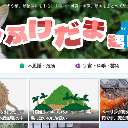
2ch）の犬や猫、動物スレを中心に面白い・可愛い画像、動画をまとめて紹
不思議・危険
宇宙・科学・芸術
を剃ったコア
【画像】イギリスのロッコール島、
ベーリング海の
5歳無職)の中
島っぽいのに岩扱い
円です。死亡率
外とそんな悪