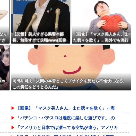
なり
【悲報】美人すぎる県警本部
【画像】「マスク美人さん、ま
すぎ
長、無能すぎて失職www(画像
た我々を欺く」←海外でも流行
しま
あり)
りだした結果がこちらw w w w
w w w
ｗｗ
岡田斗司夫「人間の本音としてブサイクを見たら不愉快になる。
この責任をどうとるんだ」
【画像】 「マスク美人さん、また我々を欺く」←海
「パチンコ・パチスロは適度に楽しむ遊びです。 の
「アメリカと日本では漂ってる空気が違う。アメリカ