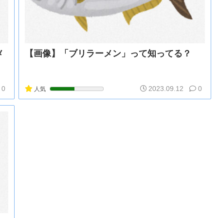
【動画】 クソガキロケット、怖すぎる…これよく轢
海外「全部日本の真似だったのか…」 日本の普通の
【草】アル中「水飲みたくない！」 グラス「はい転
白峰ミウ 中田氏 「僕のことなんて好きになるはず
メ
【画像】「ブリラーメン」って知ってる？
0
2023.09.12
0
人気