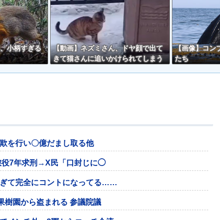
、小柄すぎる
【動画】ネズミさん、ドヤ顔で出て
【画像】コン
きて猫さんに追いかけられてしまう
たち
ｗｗ
欺を行い〇億だまし取る他
懲役7年求刑→X民「口封じに◯
ぎて完全にコントになってる……
果樹園から盗まれる 参議院議