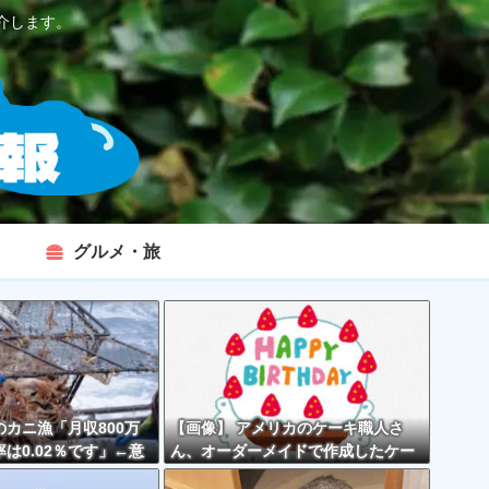
介します。
グルメ・旅
カニ漁「月収800万
【画像】 アメリカのケーキ職人さ
は0.02％です」←意
ん、オーダーメイドで作成したケー
くなくない？？？
キが精子っぽくて炎上してしまう