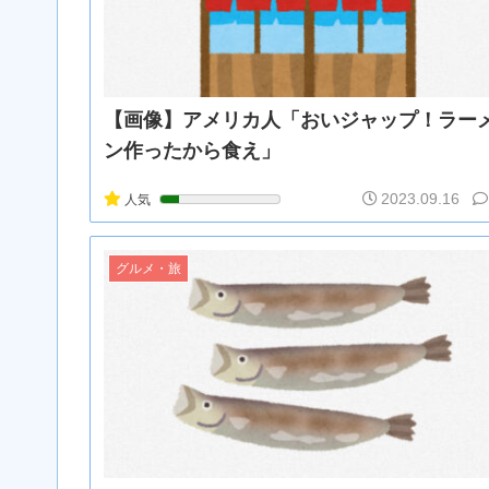
【悲報】外国人の医療費未払いが多すぎたので病院が
欧州「日本だけ反則だろ…」 世界の『日本びいき』
【画像】お前らこの超美人容疑者が、整形か否か判定
福井県のコメ農家「今年はコメを売ってくれと業者が
【画像】アメリカ人「おいジャップ！ラー
【VCR RUST】キレまくるジャックナイフ一ノ
ン作ったから食え」
2023.09.16
人気
グルメ・旅