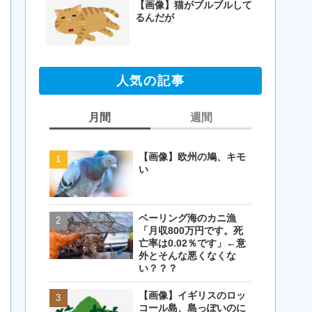
【画像】猫がブルブルして
るんだが
人気の記事
月間
週間
【画像】欧州の鳩、キモ
【画像】欧州の鳩、キモ
い
い
ベーリング海のカニ漁
【閲覧注意・画像】毛を
「月収800万円です。死
剃ったコアラが怖すぎる
亡率は0.02％です」←意
とワイ(35歳無職)の中で
外とそんな悪くなくな
話題に
い？？？
【画像】イギリスのロッ
【画像】イギリスのロッ
コール島、島っぽいのに
コール島、島っぽいのに
岩扱い