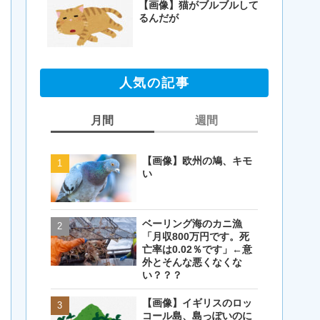
【画像】猫がブルブルして
るんだが
人気の記事
月間
週間
【画像】欧州の鳩、キモ
【画像】欧州の鳩、キモ
い
い
ベーリング海のカニ漁
【閲覧注意・画像】毛を
「月収800万円です。死
剃ったコアラが怖すぎる
亡率は0.02％です」←意
とワイ(35歳無職)の中で
外とそんな悪くなくな
話題に
い？？？
【画像】イギリスのロッ
【画像】イギリスのロッ
コール島、島っぽいのに
コール島、島っぽいのに
岩扱い