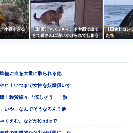
、小柄すぎる
【動画】ネズミさん、ドヤ顔で出て
【画像】コン
きて猫さんに追いかけられてしまう
たち
ｗｗ
準備に血を大量に取られる他
やれ！いつまで女性を奴隷扱いす
騰！称賛続々 「涼しそう」「熱
←いや、なんでそうなるん？他
くえむ。などがKindleで
事件の衝撃的な公判が話題に、な