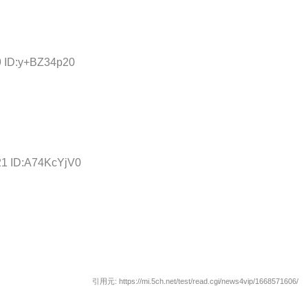
9 ID:y+BZ34p20
21 ID:A74KcYjV0
引用元:
https://mi.5ch.net/test/read.cgi/news4vip/1668571606/