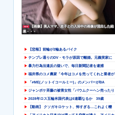
【画像】美人ママ、息子との入浴中の画像が流出した結
NEW
果・・・
【悲報】前輪が2輪あるバイク
テンプレ通りのDV・モラが原因で離婚。元義実家に
暴力行為法違反の疑いで、毎日新聞記者を逮捕
福井県のコメ農家「今年はコメを売ってくれと業者が
「≠ME(ノットイコールミー)」のメンバーがBA
ジャンポケ斉藤の被害女性「バウムクーヘン売ったり
2028年ロス五輪米国代表は6連覇なるか 39歳
【動画】 クソガキロケット、怖すぎる…これよく轢
「アメリカと日本では漂ってる空気が違う。アメリカ