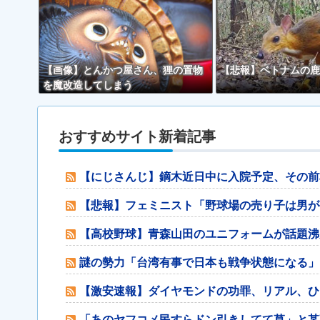
【画像】とんかつ屋さん、狸の置物
【悲報】ベトナムの鹿
を魔改造してしまう
おすすめサイト新着記事
【にじさんじ】鏑木近日中に入院予定、その前
【悲報】フェミニスト「野球場の売り子は男が
【高校野球】青森山田のユニフォームが話題沸
謎の勢力「台湾有事で日本も戦争状態になる」
【激安速報】ダイヤモンドの功罪、リアル、ひゃ
「あのヤフコメ民すらドン引きしてて草」と某