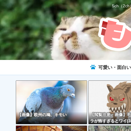
5ch（
可愛い・面白い
【画像】欧州の鳩、キモい
【閲覧注意・画像】毛
ラが怖すぎるとワイ(3
で話題に