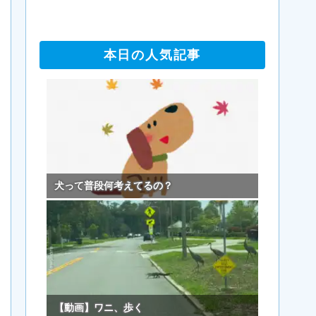
本日の人気記事
犬って普段何考えてるの？
【動画】ワニ、歩く