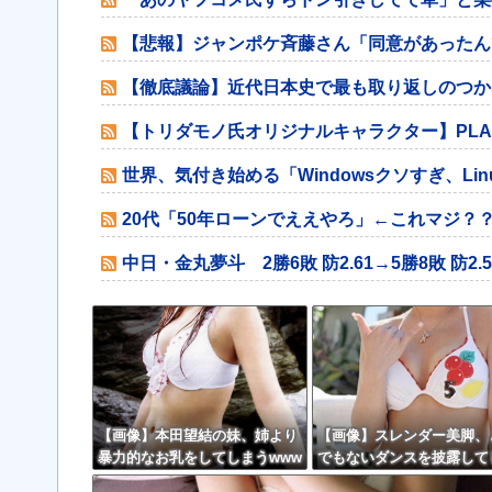
【悲報】ジャンポケ斉藤さん「同意があったん
【徹底議論】近代日本史で最も取り返しのつか
【トリダモノ氏オリジナルキャラクター】PLA
世界、気付き始める「Windowsクソすぎ、Li
20代「50年ローンでええやろ」←これマジ？
中日・金丸夢斗 2勝6敗 防2.61→5勝8敗 防2.
【画像】本田望結の妹、姉より
【画像】スレンダー美脚、
暴力的なお乳をしてしまうwww
でもないダンスを披露して
www
うwwwwwwwww