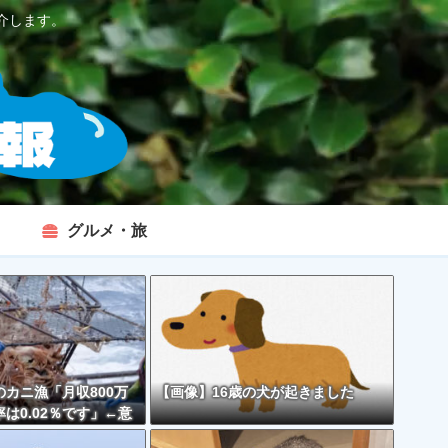
介します。
グルメ・旅
カニ漁「月収800万
【画像】16歳の犬が起きました
は0.02％です」←意
くなくない？？？