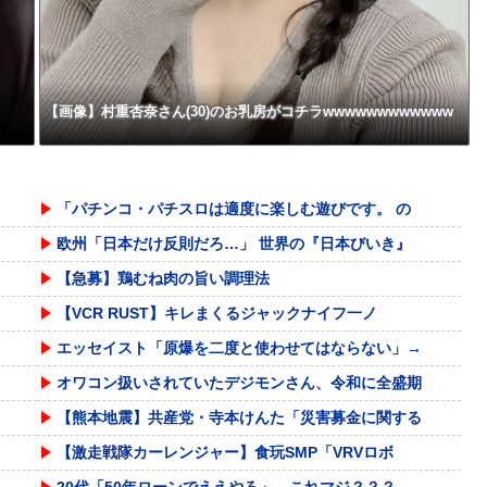
の『こう』なってしまうw w w
w w w w
【画像】村重杏奈さん(30)のお乳房がコチラwwwwwwwwwwww
「パチンコ・パチスロは適度に楽しむ遊びです。 の
欧州「日本だけ反則だろ…」 世界の『日本びいき』
【急募】鶏むね肉の旨い調理法
【VCR RUST】キレまくるジャックナイフ一ノ
エッセイスト「原爆を二度と使わせてはならない」→
オワコン扱いされていたデジモンさん、令和に全盛期
【熊本地震】共産党・寺本けんた「災害募金に関する
【激走戦隊カーレンジャー】食玩SMP「VRVロボ
20代「50年ローンでええやろ」←これマジ？？？