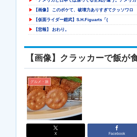
【画像】 このボケて、破壊力ありすぎてクッソワロ
【仮面ライダー鎧武】S.H.Figuarts「(
【悲報】 おわり。
元F1王者ハッキネン、フェルスタペンのマクラーレ
【速報】れいわ新選組さん「いのちの党」に改名ｗｗ
【画像】クラッカーで飯が
甲子園出場校 猛暑と資金難に苦しむ | 高
【動画】サッカーの試合中の落雷で選手1人が死亡、
【朗報】Switch2版『FF14』ロードが長く
グルメ・旅
被災地・熊本、泥酔者の通報が止まらず県警が異例の
【画像】 「マスク美人さん、また我々を欺く」←海
【画像】 「ビールと水を交互に飲まないと倒れるグ
参政党・神谷代表、高市政権の食料品減税を「天下の
【草】アル中「水飲みたくない！」 グラス「はい転
X
Facebook