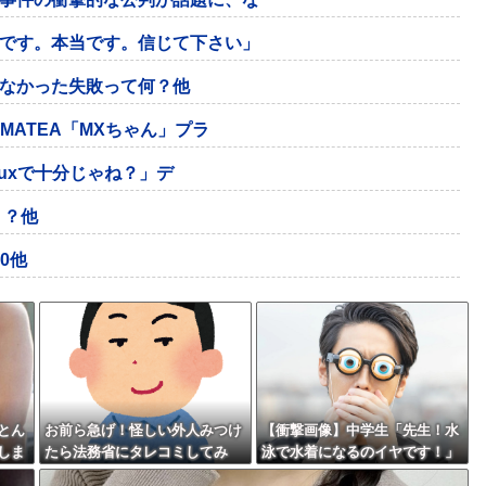
です。本当です。信じて下さい」
なかった失敗って何？他
MATEA「MXちゃん」プラ
nuxで十分じゃね？」デ
？？他
50他
とん
お前ら急げ！怪しい外人みつけ
【衝撃画像】中学生「先生！水
しま
たら法務省にタレコミしてみ
泳で水着になるのイヤです！」
ろ！意外と仕事するぞ？
先生「分かった」→結果まさか