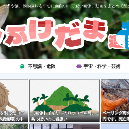
2ch）の犬や猫、動物スレを中心に面白い・可愛い画像、動画をまとめて紹
不思議・危険
宇宙・科学・芸術
を剃ったコア
【画像】イギリスのロッコール島、
ベーリング海の
5歳無職)の中
島っぽいのに岩扱い
円です。死亡率
外とそんな悪