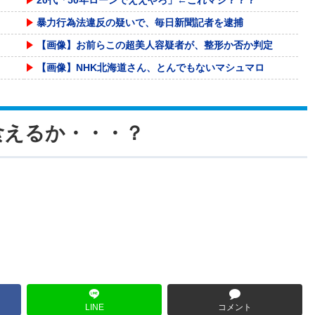
暴力行為法違反の疑いで、毎日新聞記者を逮捕
【画像】お前らこの超美人容疑者が、整形か否か判定
【画像】NHK北海道さん、とんでもないマシュマロ
女バージョンのチー牛画像にそっくりすぎる女性、見
白峰ミウ 中田氏 「僕のことなんて好きになるはず
食えるか・・・？
【悲報】外国人の医療費未払いが多すぎたので病院が
【動画】熊本地震発生時の手術室の様子が公開される
【朗報】みい山作者・亜月ねねちゃんがチョロくて可
「生活保護をプリペイドカード支給」←賛成？反対？
海外「全部日本の真似だったのか…」 日本の普通の
海外「日本なんて行くんじゃなかった…」 日本を知
リニア大阪延伸「工期示せない」 JR東海社長、名
LINE
コメント