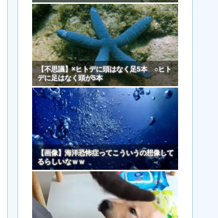
【不思議】×ヒトデに頭はなく足5本 ○ヒト
デに足はなく頭が5本
【画像】海洋恐怖症ってこういうの想像して
るらしいなｗｗ