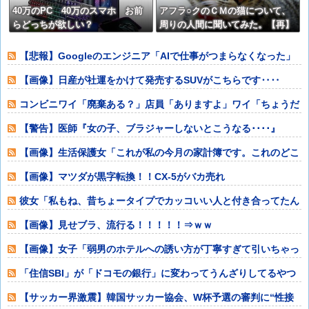
40万のPC 40万のスマホ お前
アフラ○クのＣＭの猫について、
らどっちが欲しい？
周りの人間に聞いてみた。【再】
【悲報】Googleのエンジニア「AIで仕事がつまらなくなった」
【画像】日産が社運をかけて発売するSUVがこちらです‥‥
コンビニワイ「廃棄ある？」店員「ありますよ」ワイ「ちょうだ
い」 ←最悪の
【警告】医師『女の子、ブラジャーしないとこうなる････』
⇒！！！
【画像】生活保護女「これが私の今月の家計簿です。これのどこ
が“いい思い”
【画像】マツダが黒字転換！！CX-5がバカ売れ
彼女「私もね、昔ちょータイプでカッコいい人と付き合ってたん
だけど」俺「う
【画像】見せブラ、流行る！！！！！⇒ｗｗ
【画像】女子「弱男のホテルへの誘い方が丁寧すぎて引いちゃっ
た（笑）」⇒ｗ
「住信SBI」が「ドコモの銀行」に変わってうんざりしてるやつ
w w w
【サッカー界激震】韓国サッカー協会、W杯予選の審判に“性接