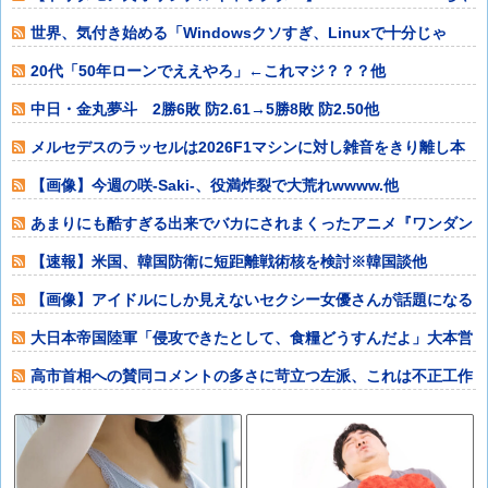
ん」プラ
世界、気付き始める「Windowsクソすぎ、Linuxで十分じゃ
ね？」デ
20代「50年ローンでええやろ」←これマジ？？？他
中日・金丸夢斗 2勝6敗 防2.61→5勝8敗 防2.50他
メルセデスのラッセルは2026F1マシンに対し雑音をきり離し本
質的な部分
【画像】今週の咲-Saki-、役満炸裂で大荒れwwww.他
あまりにも酷すぎる出来でバカにされまくったアニメ『ワンダン
ス』、原作者本
【速報】米国、韓国防衛に短距離戦術核を検討※韓国談他
【画像】アイドルにしか見えないセクシー女優さんが話題になる
ｗｗｗｗｗｗ他
大日本帝国陸軍「侵攻できたとして、食糧どうすんだよ」大本営
「現地調達」陸
高市首相への賛同コメントの多さに苛立つ左派、これは不正工作
に違いない！と