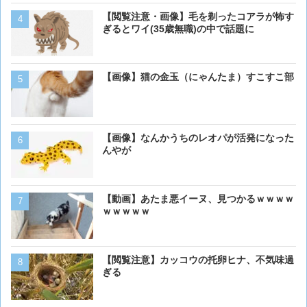
【閲覧注意・画像】毛を剃ったコアラが怖す
【画像】猫が抱きついてく
ぎるとワイ(35歳無職)の中で話題に
【画像】猫の金玉（にゃんたま）すこすこ部
【画像】 アメリカのケー
ダーメイドで作成したケー
炎上してしまう
【画像】なんかうちのレオパが活発になった
【画像】ボクの横に来る実
んやが
【動画】あたま悪イーヌ、見つかるｗｗｗｗ
ベーリング海のカニ漁「月収
ｗｗｗｗｗ
死亡率は0.02％です」←
くない？？？
【閲覧注意】カッコウの托卵ヒナ、不気味過
【動画】男性、ロバにちょ
ぎる
く･･･