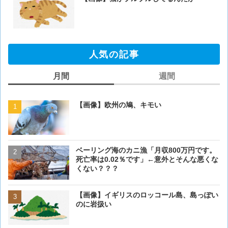
人気の記事
月間
週間
【画像】欧州の鳩、キモい
【画像】欧州の鳩、キモい
ベーリング海のカニ漁「月収800万円です。
【閲覧注意・画像】毛を剃
死亡率は0.02％です」←意外とそんな悪くな
ぎるとワイ(35歳無職)の中
くない？？？
【画像】イギリスのロッコール島、島っぽい
【画像】イギリスのロッコ
のに岩扱い
のに岩扱い