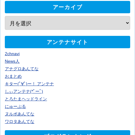
アーカイブ
アンテナサイト
2chnavi
News人
アナグロあんてな
おまとめ
キター(ﾟ∀ﾟ)ー！ アンテナ
しぃアンテナ(*ﾟーﾟ)
とろたまヘッドライン
にゅーぷる
ヌルポあんてな
ワロタあんてな