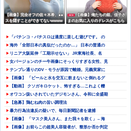
【画像】完全オフの佐々木希、●●
【画像】俺たちの姫、佳子さ
NEW
スを隠すことができてないwwww
まのお気に入りのドレスがこちら
です←コレは可愛過ぎるw w w w
w w w w
「パチンコ・パチスロは適度に楽しむ遊びです。 の
海外「全部日本の真似だったのか…」 日本の普通の
リニア大阪延伸「工期示せない」 JR東海社長、名
女バージョンのチー牛画像にそっくりすぎる女性、見
テンプレ通りのDV・モラが原因で離婚。元義実家に
【画像】 「ビールと水を交互に飲まないと倒れるグ
【動画】 クソガキロケット、怖すぎる…これよく轢
オワコン扱いされていたデジモンさん、令和に全盛期
【急募】鶏むね肉の旨い調理法
暴力行為法違反の疑いで、毎日新聞記者を逮捕
【画像】 「マスク美人さん、また我々を欺く」←海
【画像】お前らこの超美人容疑者が、整形か否か判定