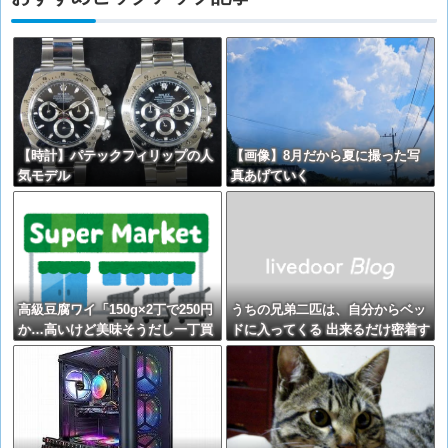
【時計】パテックフィリップの人
【画像】8月だから夏に撮った写
気モデル
真あげていく
高級豆腐ワイ「150g×2丁で250円
うちの兄弟二匹は、自分からベッ
か…高いけど美味そうだし一丁買
ドに入ってくる 出来るだけ密着す
ってみるか！」
る面積を大きくしようとしてるよ
うでぴったりくっついてくる
【再】