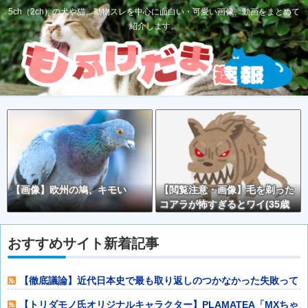
5ch（2ch）の犬や猫、動物スレを中心に面白い・可愛い画像、動画をまとめて
紹介します。
【画像】欧州の鳩、キモい
【閲覧注意・画像】毛を剃った
コアラが怖すぎるとワイ(35歳
無職)の中で話題に
おすすめサイト新着記事
【徹底議論】近代日本史で最も取り返しのつかなかった失敗って
何？他
【トリダモノ氏オリジナルキャラクター】PLAMATEA「MXちゃ