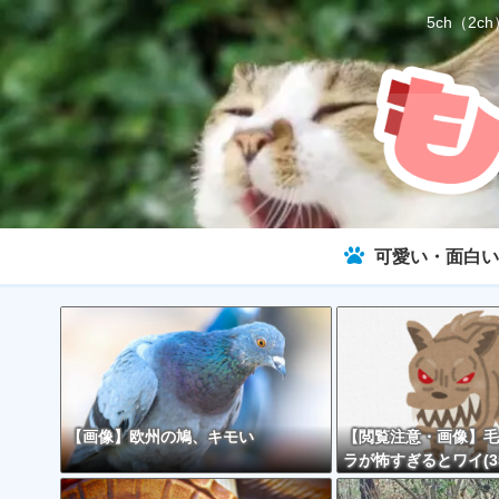
5ch（
可愛い・面白い
【画像】欧州の鳩、キモい
【閲覧注意・画像】毛
ラが怖すぎるとワイ(3
で話題に