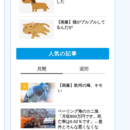
した
【画像】猫がブルブルして
るんだが
人気の記事
月間
週間
【画像】欧州の鳩、キモ
【閲覧注意・画像】毛を
い
剃ったコアラが怖すぎる
とワイ(35歳無職)の中で
話題に
ベーリング海のカニ漁
【画像】欧州の鳩、キモ
「月収800万円です。死
い
亡率は0.02％です」←意
外とそんな悪くなくな