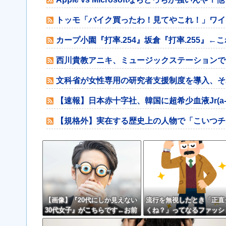
トッモ「バイク買ったわ！見てやこれ！」ワイ
カープ小園『打率.254』坂倉『打率.255』←
西川貴教アニキ、ミュージックステーションで
文科省が女性専用の研究者支援制度を導入、そ
【速報】日本赤十字社、韓国に超希少血液Jr(a
【規格外】実在する歴史上の人物で「こいつチ
【画像】『20代にしか見えない
流行を無視したとき「正直
30代女子』がこちらです←お前
くね？」ってなるファッシ
らから見てどう？？？？？？？
上げてけ