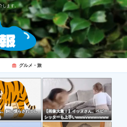
介します。
グルメ・旅
ん、飼い慣らされてし
【画像大量！】イッヌさん、ベビー
う
シッターも上手いwwwvwwwvwww
vwwwvwww