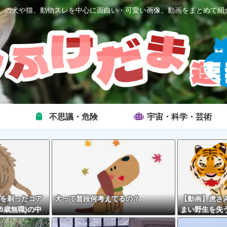
2ch）の犬や猫、動物スレを中心に面白い・可愛い画像、動画をまとめて紹
不思議・危険
宇宙・科学・芸術
を剃ったコア
犬って普段何考えてるの？
【動画】虎さ
5歳無職)の中
まい野生を失