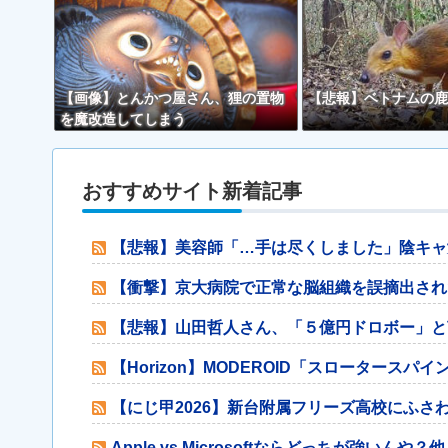
【画像】とんかつ屋さん、狸の置物
【悲報】ベトナムの鹿
を魔改造してしまう
おすすめサイト新着記事
【悲報】美容師「…手は尽くしました」陰キャ
【衝撃】京大病院で正常な脳組織を誤摘出され
【悲報】山田哲人さん、「５億円ドロボー」と
【Horizon】MODEROID「スロータースパ
【にじ甲2026】新台附属フリーズ高校にふさ
Apple vs Microsoftならどっちが強いんや？他