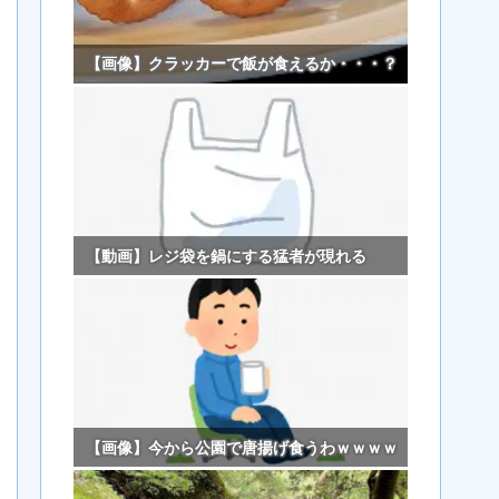
【画像】クラッカーで飯が食えるか・・・？
【動画】レジ袋を鍋にする猛者が現れる
【画像】今から公園で唐揚げ食うわｗｗｗｗ