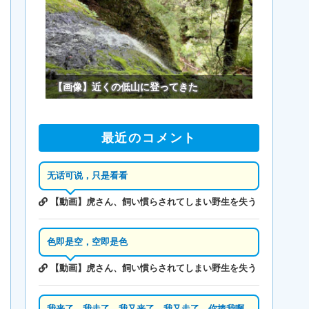
【画像】近くの低山に登ってきた
最近のコメント
无话可说，只是看看
【動画】虎さん、飼い慣らされてしまい野生を失う
色即是空，空即是色
【動画】虎さん、飼い慣らされてしまい野生を失う
我来了，我走了，我又来了，我又走了，你揍我啊