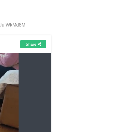
D:UuiWkMd8M