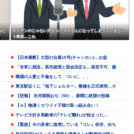
れた
ダイアンのじゃない方がユースケさんになってしまっているとい
う事実←これ
【日本横断】大型の台風15号(チャンホン)…お盆
「非常に残念」高市総理と面会決定も…発言不可、握
職場の人妻と不倫をして、ついに、、、
東京駅近くに「地下シェルター」整備を正式表明…小
【悲報】 氷河期弱おぢ（50）、新聞に絶望の投稿
【ｗ】物凄くカワイイ子猫の取っ組み合い！
テレビ大好き高齢者の｢テレビ離れ｣が始まった…
【緊急】今の若者に急増している『コレ』依存、めち
毎日設定6が入ってる場所を演者さんが動画内で語り