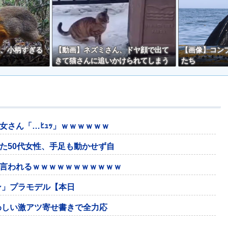
、小柄すぎる
【動画】ネズミさん、ドヤ顔で出て
【画像】コン
きて猫さんに追いかけられてしまう
たち
ｗｗ
女さん「…ﾋｭｯ」ｗｗｗｗｗｗ
た50代女性、手足も動かせず自
言われるｗｗｗｗｗｗｗｗｗｗｗ
イン」プラモデル【本日
わしい激アツ寄せ書きで全力応