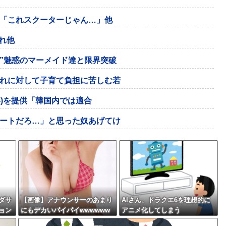
「これスクーターじゃん…」他
これ他
”魅惑のマーメイド達と限界突破
れに対して子育て負担に苦しむ若
-)を提供「韓国内では適合
ートだろ…」と思った奴あげてけ
ダサ
【画像】アナウンサーのあまり
AIさん、ドラクエ6を理想的に
ョン
にもデカいパイパイwwwwww
アニメ化してしまう
ww