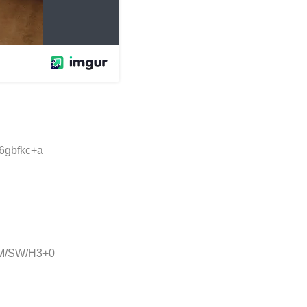
i6gbfkc+a
:M/SW/H3+0