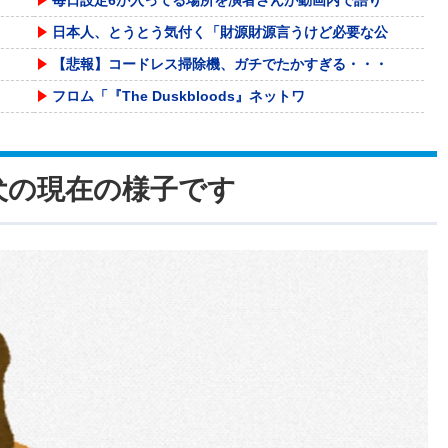
日本人、とうとう気付く「財源財源言うけど必要な公
【悲報】コードレス掃除機、ガチでたかすぎる・・・
フロム「『The Duskbloods』ネットワ
"テレビ大好き"高齢者の｢テ
【悲報】日本のライオンさん、ガチで溶けるwww
犬の現在の様子です
【衝撃】マツコ・デラックス「バスタオル、何日使う
高配当をうたった「みんなで大家さん」→実態は28
スーパーの惣菜開発者にブチ切れ！「なんで未だにフ
【悲報】熊本避難所の皆様「パンばっかり。飽き飽き
PCパーツ高すぎて自作する人減ってるよな
冷やし中華と冷麺一緒にするやつなんなん？
ショートスリーパー堀大輔、高須幹弥にブチギレ