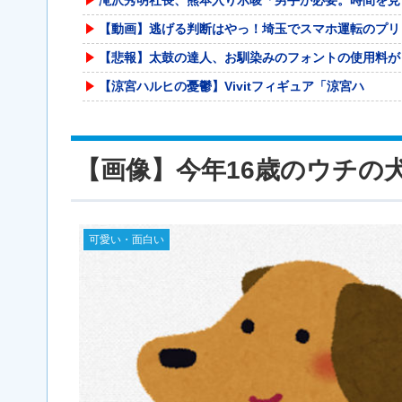
【動画】逃げる判断はやっ！埼玉でスマホ運転のプリ
【悲報】太鼓の達人、お馴染みのフォントの使用料が
【涼宮ハルヒの憂鬱】Vivitフィギュア「涼宮ハ
野口健氏 猛暑続きで夏の甲子園を危惧「鍛え上げら
【悲報】 ワイ(33)、明日嫁(34)と妊活しな
【画像】今年16歳のウチの
コルトン・ハータのF1参戦の可能性が消滅したらし
【怒報】国税庁「あのさぁ！君らがちゃんと納税して
【悲報】イチローさんの晩年（2011-2019）
可愛い・面白い
【爆笑ｗ】バッグひったくりを試みた男、バイクを盗
海外「日本なんて行くんじゃなかった…」 日本を知
生食が最悪最凶なのって豚肉らしいな
【画像】真のジャグラー演者さんの姿がカッコいいｗ
『おんｊ民の夏休み』2026