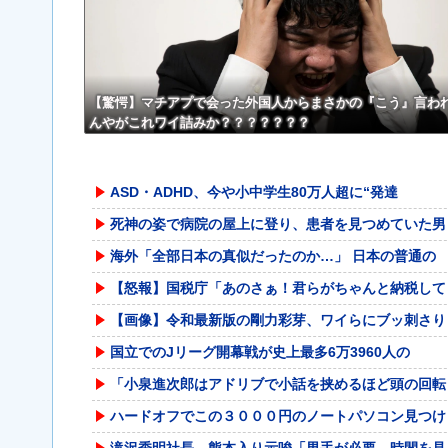
【驚愕】マチアプで会った外国人からまさかの『こう』言わ
んやがこれワイ詰みか？？？？？？？
ASD・ADHD、今や小中学生80万人超に“発達
死神の姿で病院の屋上に登り、患者を見つめていた男
海外「全部日本の真似だったのか…」 日本の普通の
【怒報】国税庁「あのさぁ！君らがちゃんと納税して
【画像】令和最新版の剛力彩芽、ワイらにブッ刺さり
国立でのJリーグ開幕戦が史上最多6万3960人の
「小泉進次郎はアドリブで小話を挟めるほど頭の回転
ハードオフでこの３０００円のノートパソコン見つけ
滝沢秀明社長、熊本入り示唆「男手が必要。時間を見