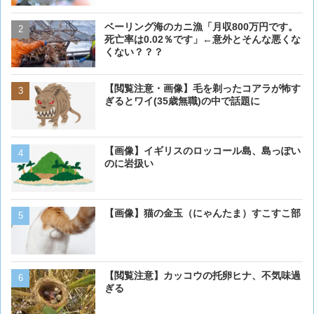
ベーリング海のカニ漁「月収800万円です。
【閲覧注意・画像】毛を剃
死亡率は0.02％です」←意外とそんな悪くな
ぎるとワイ(35歳無職)の中
くない？？？
【閲覧注意・画像】毛を剃ったコアラが怖す
【画像】 アメリカのケー
ぎるとワイ(35歳無職)の中で話題に
ダーメイドで作成したケー
炎上してしまう
【画像】イギリスのロッコール島、島っぽい
【動画】男性、ロバにちょ
のに岩扱い
く･･･
【画像】猫の金玉（にゃんたま）すこすこ部
ベーリング海のカニ漁「月収
死亡率は0.02％です」←
くない？？？
【動画】虎さん、飼い慣ら
【閲覧注意】カッコウの托卵ヒナ、不気味過
を失う
ぎる