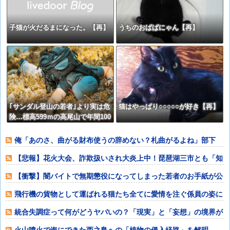
子猫が火だるまになった。【再】
うちのおばばにゃん【再】
｢サンダル登山の若者｣より実は危
猫はやっぱり○○○○○が好き【再】
険…標高599ｍの高尾山で年間100
件超の遭難事故を起こしている張
本人「中高年の転倒事故」
俺「あのさ、曲がる財布使うの辞めない？札曲がるよね」部下
「？なんで曲げち
【悲報】花火大会、詐欺扱いされ大炎上中！琵琶湖三市とも「知
らない」と公式
【衝撃】闇バイトで無期懲役になってしまった若者のお手紙が公
開される⇒
飛行機の貨物として運ばれる猫たち全てに愛情を注ぐ係員の姿に
感動
統合失調症って何がどうヤバいの？「現実」と「妄想」の境界が
崩れるってマジ
火山噴火で海にできた西之島への「植物の侵入経路」を解明