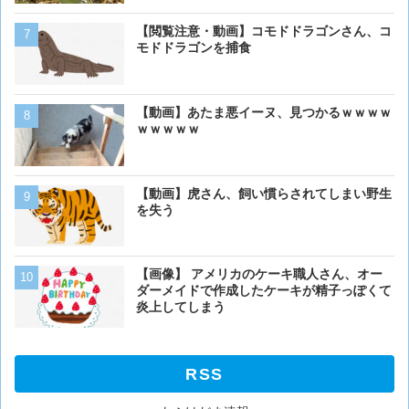
【画像】アメリカ「AIDSや
【閲覧注意・動画】コモドドラゴンさん、コ
人の為に記念碑を作ります
モドドラゴンを捕食
「これア〇ルじゃん…」
【画像大量！】イッヌさん
【動画】あたま悪イーヌ、見つかるｗｗｗｗ
も上手いwwwvwwwvwww
ｗｗｗｗｗ
【画像】イッヌさん、アホ
【動画】虎さん、飼い慣らされてしまい野生
を失う
【閲覧注意】カッコウの托
【画像】 アメリカのケーキ職人さん、オー
ぎる
ダーメイドで作成したケーキが精子っぽくて
炎上してしまう
RSS