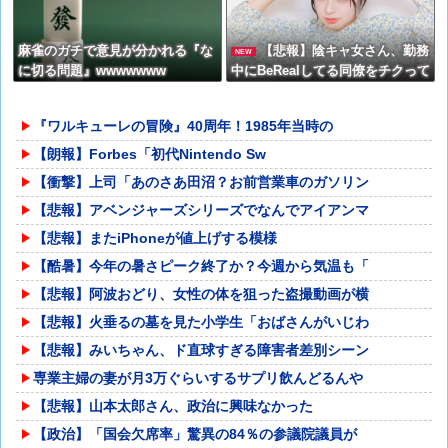
麻雀のガチで意見が分かれる『な
【悲報】陰キャ女さん、勤務
NEW
に切る問題』wwwwwww
中にBeRealしてる同僚をチクって
クビにさせたエピソードを大公開
←これガチだと思う？？？？？
『ワルキューレの冒険』40周年！1985年当時の
【朗報】Forbes「初代Nintendo Sw
【衝撃】上司「あのさあ田沼？お前営業車のガソリン
【悲報】アベンジャーズシリーズでなんでアイアンマ
【悲報】またiPhoneが値上げする模様
【酷暑】今年の暑さピーク終了か？今週から気温も「
【悲報】阿波おどり、女性の体を狙った盗撮動画が横
【悲報】火垂るの墓を見た小学生「おばさんがいじわ
【悲報】みいちゃん、ド直球すぎる障害者差別シーン
専業主婦の妻が月3万ぐらいするサプリ飲んどるんや
【悲報】山本太郎さん、政治に興味なかった
【政治】「国会欠席率」驚異の84％の参議院議員が