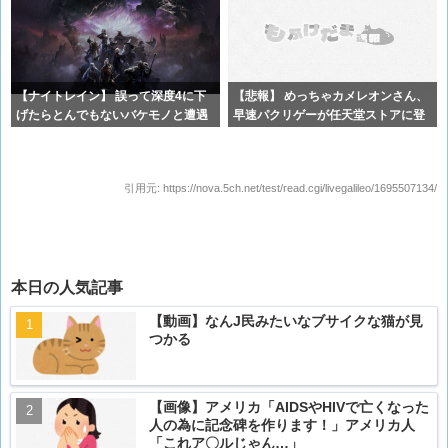
【ナイトレイン】 誤って深度4に下
【悲報】 めっちゃカメレオンさん、
げたらとんでもないバケモノと遭遇
早速パクリゲーが任天堂ストアに登
した
場して
引用元:
https://nova.5ch.net/test/read.cgi/livegalileo/1695507134/
本日の人気記事
【動画】なんJ民みたいなブサイクな猫が見
つかる
【画像】アメリカ「AIDSやHIVで亡くなった
人の為に記念碑を作ります！」アメリカ人
「これア〇ルじゃん…」