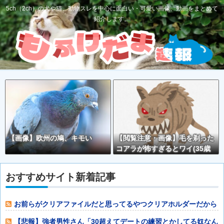
5ch（2ch）の犬や猫、動物スレを中心に面白い・可愛い画像、動画をまとめて
紹介します。
【画像】欧州の鳩、キモい
【閲覧注意・画像】毛を剃った
コアラが怖すぎるとワイ(35歳
無職)の中で話題に
おすすめサイト新着記事
お前らがクリアファイルだと思ってるやつクリアホルダーだから
な？他
【悲報】強者男性さん「30超えてデートの練習とかしてる奴なん