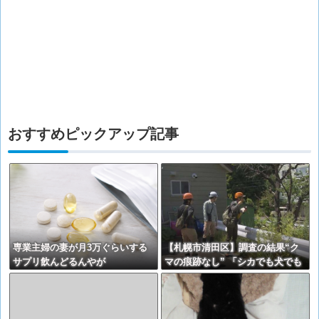
おすすめピックアップ記事
専業主婦の妻が月3万ぐらいする
【札幌市清田区】調査の結果“ク
サプリ飲んどるんやが
マの痕跡なし” 「シカでも犬でも
ないゴロンとして黒い動物を見
た」