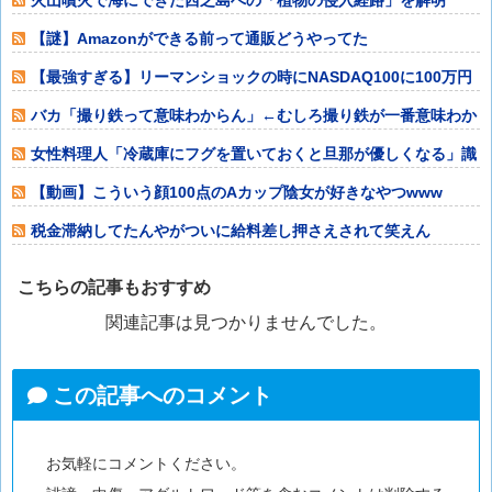
【謎】Amazonができる前って通販どうやってた
の？？？？？？？？？？？
【最強すぎる】リーマンショックの時にNASDAQ100に100万円
入れた
バカ「撮り鉄って意味わからん」←むしろ撮り鉄が一番意味わか
るやろ
女性料理人「冷蔵庫にフグを置いておくと旦那が優しくなる」識
者「その手があ
【動画】こういう顔100点のAカップ陰女が好きなやつwww
税金滞納してたんやがついに給料差し押さえされて笑えん
こちらの記事もおすすめ
関連記事は見つかりませんでした。
この記事へのコメント
お気軽にコメントください。