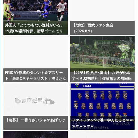
外国人「とてつもない逸材がいる」
【敗戦】 西武ファン集合
15歳FW礒部怜夢、衝撃ゴールでリ
（2026.8.9）
バプー
FRIDAY作成のタレント＆アスリー
【J2第1節 八戸×富山】 八戸が記念
ト「最新CMギャラリスト」消えた女
すべきJ2初勝利！佐藤祐太の無回転
優
【急募】 一番うざいシャケあげてけ
ファイファン5で唯一学んだことｗｗ
ｗｗｗｗｗｗ