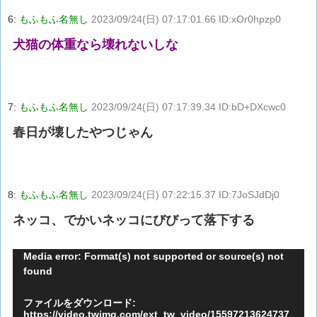
6:
もふもふ名無し
2023/09/24(日) 07:17:01.66 ID:xOr0hpzp0
犬猫の体重なら壊れないしな
7:
もふもふ名無し
2023/09/24(日) 07:17:39.34 ID:bD+DXcwc0
春日が壊したやつじゃん
8:
もふもふ名無し
2023/09/24(日) 07:22:15.37 ID:7JoSJdDj0
ネッコ、でかいネッコにびびって落下する
動
Media error: Format(s) not supported or source(s) not
found
画
プ
ファイルをダウンロード:
レ
https://video.twimg.com/ext_tw_video/15597213624737