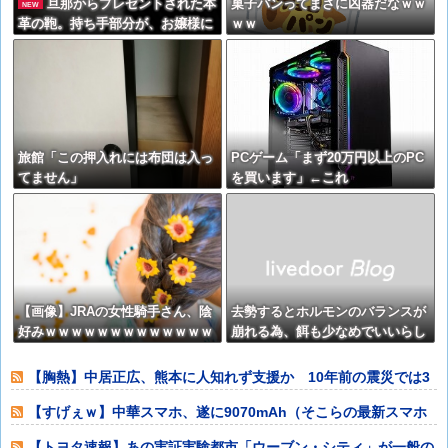
旦那からプレゼントされた本
菓子パンってまさに凶器だなｗｗ
NEW
革の鞄。持ち手部分が、お嬢様に
ｗｗ
ｸﾁｬｸﾁｬ咬まれてボロボロに…。
旦那に見せたらあるものを見せて
くれた。【再】
旅館「この押入れには布団は入っ
PCゲーム「まず20万円以上のPC
てません」
を買います」←これ
【画像】JRAの女性騎手さん、陰
去勢するとホルモンのバランスが
好みｗｗｗｗｗｗｗｗｗｗｗｗｗ
崩れる為、餌も少なめでいいらし
ｗ
い → 体重で括るなよ。 ＢＣＳを
参考にしたほうがいい【再】
【胸熱】中居正広、熊本に人知れず支援か 10年前の震災では3
度現地入り「
【すげぇｗ】中華スマホ、遂に9070mAh（そこらの最新スマホ
の約2倍）
【トヨタ速報】あの実証実験都市「ウーブン・シティ」が一般の