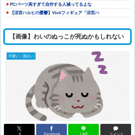
PCパーツ高すぎて自作する人減ってるよな
【涼宮ハルヒの憂鬱】Vivitフィギュア「涼宮ハ
【画像】わいのぬっこが死ぬかもしれない
可愛い・面白い
X
Facebook
LINE
コメント