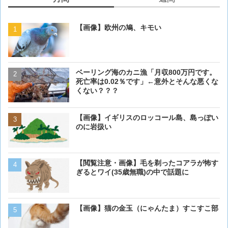
【画像】欧州の鳩、キモい
【閲覧注意・画像】毛を剃
ぎるとワイ(35歳無職)の中
ベーリング海のカニ漁「月収800万円です。
【画像】欧州の鳩、キモい
死亡率は0.02％です」←意外とそんな悪くな
くない？？？
犬って普段何考えてるの？
【画像】イギリスのロッコール島、島っぽい
のに岩扱い
【画像】イギリスのロッコ
【閲覧注意・画像】毛を剃ったコアラが怖す
のに岩扱い
ぎるとワイ(35歳無職)の中で話題に
【画像大量！】イッヌさん
【画像】猫の金玉（にゃんたま）すこすこ部
も上手いwwwvwwwvwww