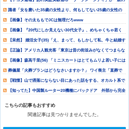
居住希望者募集
識者「女を磨いた35歳の女性より、何もしてない25歳の女性の
方が圧倒的に
【画像】その太ももでJCは無理だろwww
【画像】『20代にしか見えない30代女子』、めちゃくちゃ若く
て可愛いww
【呆然】 婚活女子(35)「え、まって、もしかして私、牛と結婚す
るしかな
【正論】アメリカ人観光客「東京は昔の街並みがなくてつまらな
い。和風建築を
【画像】森高千里(56) 「ミニスカートはとてもムリよ若い子には
負けるわ
葬儀屋「火葬プランはどうなさいますか？」 ワイ喪主「直葬で
(即答)」葬儀
【戦慄】山で洒落にならない目にあった話をする、オカルト系で
【知ってた】中国製ルーター20機種にバックドア 外部から完全
制御
こちらの記事もおすすめ
関連記事は見つかりませんでした。