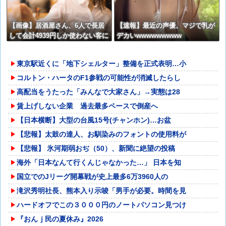
【画像】居酒屋さん、6人で長居
【速報】最近の声優、マジで乳が
して会計4939円しか使わない客に
デカいwwwwwwwww
お気持ち表明してしまう←コレど
っちが悪いんや？？？？？？
東京駅近くに「地下シェルター」整備を正式表明…小
コルトン・ハータのF1参戦の可能性が消滅したらし
高配当をうたった「みんなで大家さん」→実態は28
賃上げしない企業 過去最多ペースで倒産へ
【日本横断】大型の台風15号(チャンホン)…お盆
【悲報】太鼓の達人、お馴染みのフォントの使用料が
【悲報】 氷河期弱おぢ（50）、新聞に絶望の投稿
海外「日本なんて行くんじゃなかった…」 日本を知
国立でのJリーグ開幕戦が史上最多6万3960人の
滝沢秀明社長、熊本入り示唆「男手が必要。時間を見
ハードオフでこの３０００円のノートパソコン見つけ
『おんｊ民の夏休み』2026