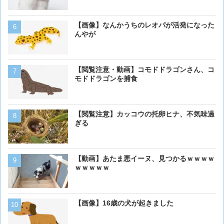
【画像】 アメリカのケー
【画像】なんかうちのレオパが活発になった
ダーメイドで作成したケー
んやが
炎上してしまう
【動画】虎さん、飼い慣ら
【閲覧注意・動画】コモドドラゴンさん、コ
を失う
モドドラゴンを捕食
【動画】男性、ロバにちょ
【閲覧注意】カッコウの托卵ヒナ、不気味過
く･･･
ぎる
ベーリング海のカニ漁「月収
【動画】あたま悪イーヌ、見つかるｗｗｗｗ
死亡率は0.02％です」←
ｗｗｗｗｗ
くない？？？
【動画】ワニ、歩く
【画像】16歳の犬が起きました