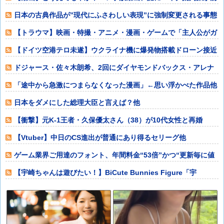
いてきて終わる
日本の古典作品が”現代にふさわしい表現”に強制変更される事態
が進行中、今
【トラウマ】映画・特撮・アニメ・漫画・ゲームで「主人公がガ
チで敗北した回
【ドイツ空港テロ未遂】ウクライナ機に爆発物搭載ドローン接近
→空港職員が蹴
ドジャース・佐々木朗希、2回にダイヤモンドバックス・アレナ
ドに第17号ソ
「途中から急激につまらなくなった漫画」←思い浮かべた作品他
日本をダメにした総理大臣と言えば？他
【衝撃】元K-1王者・久保優太さん（38）が10代女性と再婚
「色々言われ
【Vtuber】中日のCS進出が普通にあり得るセリーグ他
ゲーム業界ご用達のフォント、年間料金“53倍”かつ“更新毎に値
上げ”のあ
【宇崎ちゃんは遊びたい！】BiCute Bunnies Figure「宇