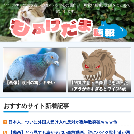
5ch（2ch）の犬や猫、動物スレを中心に面白い・可愛い画像、動画をまとめて
紹介します。
【画像】欧州の鳩、キモい
【閲覧注意・画像】毛を剃った
コアラが怖すぎるとワイ(35歳
無職)の中で話題に
おすすめサイト新着記事
日本人、ついに外国人受け入れ反対が過半数突破ｗｗｗ他
【動画】どう見ても車がヤバい事故動画、謎にバイク批判派が湧