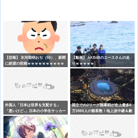
【悲報】 氷河期弱おぢ（50）、新聞
【動画】 AKB48のエースさんの走
に絶望の投稿ｗｗｗｗｗｗｗｗｗｗ
りｗｗｗｗｗ
ｗ
外国人「日本は世界を支配する」
国立でのJリーグ開幕戦が史上最多6
「悪いけど..」日本の小学生サッカー
万3960人の観客数！地上波中継＆劇
に海外
的