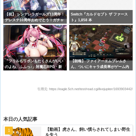
【祝】 シンデレラガールズ13周年！
Switch『カルドセプト ザ ファース
デレステ10周年おめでとう！ガチャ
ト』1,858 本
更
「フリルもリボンもたくさんがいい
【朗報】 ファイアーエムブレムさ
のよね、ふふっ♪」対魔忍RPG・新
ん、ついにキャラ成長率がゲーム内
イベン
で見れる
引用元:
https://eagle.5ch.net/test/read.cgi/livejupiter/1693903442/
本日の人気記事
【動画】虎さん、飼い慣らされてしまい野生
を失う