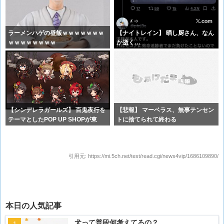
ラーメンハゲの昼飯ｗｗｗｗｗｗｗ
【ナイトレイン】 晒し厨さん、なん
ｗｗｗｗｗｗｗｗ
か逝く…
【シンデレラガールズ】 百鬼夜行を
【悲報】 マーベラス、無事テンセン
テーマとしたPOP UP SHOPが東
トに捨てられて終わる
引用元:
https://mi.5ch.net/test/read.cgi/news4vip/1686109890/
本日の人気記事
犬って普段何考えてるの？