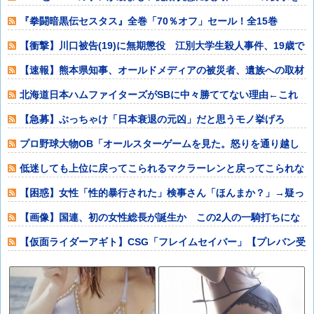
呑んだ
『拳闘暗黒伝セスタス』全巻「70％オフ」セール！全15巻
「11,385円
【衝撃】川口被告(19)に無期懲役 江別大学生殺人事件、19歳で
取り返し
【速報】熊本県知事、オールドメディアの被災者、遺族への取材
に怒り「極めて
北海道日本ハムファイターズがSBに中々勝ててない理由←これ
他
【急募】ぶっちゃけ「日本衰退の元凶」だと思うモノ挙げろ
wwwwwww他
プロ野球大物OB「オールスターゲームを見た。怒りを通り越し
て、あきれ果て
低迷しても上位に戻ってこられるマクラーレンと戻ってこられな
いウィリアムズ
【困惑】女性「性的暴行された」検事さん「ほんまか？」→疑っ
た検事さんを裁
【画像】国連、初の女性総長が誕生か この2人の一騎打ちにな
りそう他
【仮面ライダーアギト】CSG「フレイムセイバー」【プレバン受
注開始】他