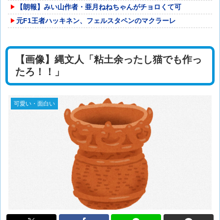
【朗報】みい山作者・亜月ねねちゃんがチョロくて可
元F1王者ハッキネン、フェルスタペンのマクラーレ
【画像】縄文人「粘土余ったし猫でも作っ
たろ！！」
可愛い・面白い