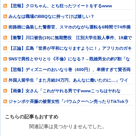
【悲報】クロちゃん、とち狂ったツイートをするwww
みんなは職場のBBQなに持ってけば嬉しい？
街路樹に偽装した警察官、スマホのながら運転を6時間で74件摘
発（アメリカ
【衝撃】川口被告(19)に無期懲役 江別大学生殺人事件、19歳で
取り返し
【正論】広島「世界が平和になりますように！」アフリカのガキ
「でも僕たちは
SNSで異性とやりとり《不倫》になる？→既婚男女の約7割「な
る」⇒！
【悲報】ディズニーのおいなり巻（600円）、卑猥すぎて賛否両
論www(画
外国人留学生「また月給24万円、あんなに働いたのに…」ワイ
「18万」→…
【画像】女さん「これがヤれる男ですwwwこっちはヤれな
い････」⇒！
ジャンポケ斉藤の被害女性「バウムクーヘン売ったりTikTokラ
イブしてて
こちらの記事もおすすめ
関連記事は見つかりませんでした。