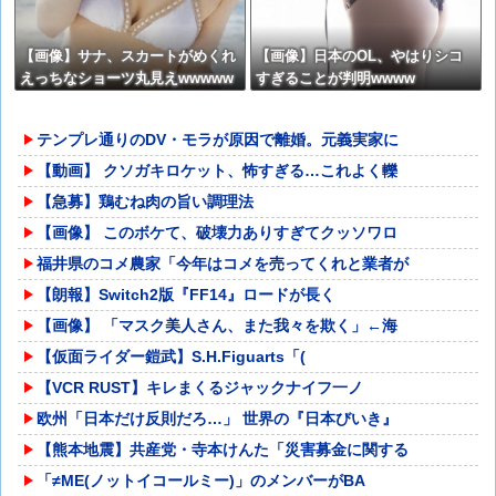
【画像】サナ、スカートがめくれ
【画像】日本のOL、やはりシコ
えっちなショーツ丸見えwwwww
すぎることが判明wwww
www
テンプレ通りのDV・モラが原因で離婚。元義実家に
【動画】 クソガキロケット、怖すぎる…これよく轢
【急募】鶏むね肉の旨い調理法
【画像】 このボケて、破壊力ありすぎてクッソワロ
福井県のコメ農家「今年はコメを売ってくれと業者が
【朗報】Switch2版『FF14』ロードが長く
【画像】 「マスク美人さん、また我々を欺く」←海
【仮面ライダー鎧武】S.H.Figuarts「(
【VCR RUST】キレまくるジャックナイフ一ノ
欧州「日本だけ反則だろ…」 世界の『日本びいき』
【熊本地震】共産党・寺本けんた「災害募金に関する
「≠ME(ノットイコールミー)」のメンバーがBA