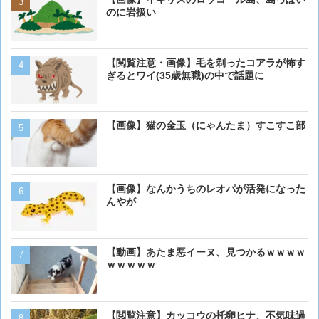
のに岩扱い
のに岩扱い
【閲覧注意・画像】毛を剃ったコアラが怖す
【画像大量！】イッヌさん
ぎるとワイ(35歳無職)の中で話題に
も上手いwwwvwwwvwww
【画像】猫の金玉（にゃんたま）すこすこ部
【画像】16歳の犬が起きま
【画像】なんかうちのレオパが活発になった
【画像】猫が抱きついてく
んやが
【動画】あたま悪イーヌ、見つかるｗｗｗｗ
【画像】ボクの横に来る実
ｗｗｗｗｗ
【閲覧注意】カッコウの托卵ヒナ、不気味過
ベーリング海のカニ漁「月収