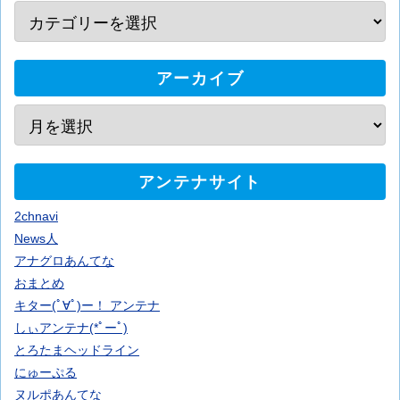
アーカイブ
アンテナサイト
2chnavi
News人
アナグロあんてな
おまとめ
キター(ﾟ∀ﾟ)ー！ アンテナ
しぃアンテナ(*ﾟーﾟ)
とろたまヘッドライン
にゅーぷる
ヌルポあんてな