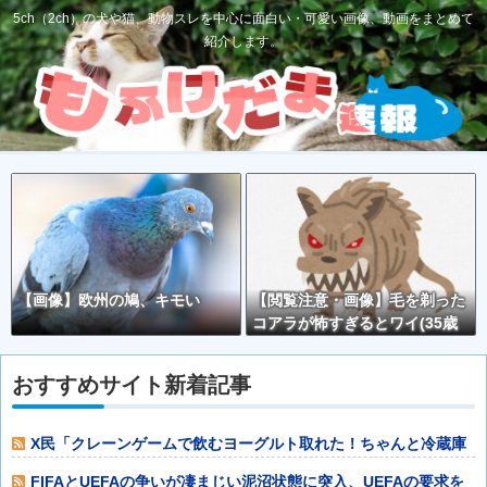
5ch（2ch）の犬や猫、動物スレを中心に面白い・可愛い画像、動画をまとめて
紹介します。
【画像】欧州の鳩、キモい
【閲覧注意・画像】毛を剃った
コアラが怖すぎるとワイ(35歳
無職)の中で話題に
おすすめサイト新着記事
X民「クレーンゲームで飲むヨーグルト取れた！ちゃんと冷蔵庫
で冷やされてた
FIFAとUEFAの争いが凄まじい泥沼状態に突入、UEFAの要求を