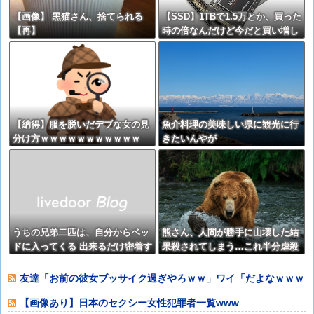
【画像】 黒猫さん、捨てられる
【SSD】1TBで1.5万とか、買った
【再】
時の倍なんだけど今だと買い増し
てしまいそうで怖い
【納得】服を脱いだデブな女の見
魚介料理の美味しい県に観光に行
分け方ｗｗｗｗｗｗｗｗｗｗｗ
きたいんやが
うちの兄弟二匹は、自分からベッ
熊さん、人間が勝手に山壊した結
ドに入ってくる 出来るだけ密着す
果殺されてしまう…これ半分虐殺
る面積を大きくしようとしてるよ
だろ
うでぴったりくっついてくる
友達「お前の彼女ブッサイク過ぎやろｗｗ」ワイ「だよなｗｗｗ
【再】
さっさと別れた
【画像あり】日本のセクシー女性犯罪者一覧www