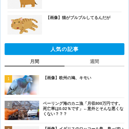
【画像】猫がブルブルしてるんだが
人気の記事
月間
週間
【画像】欧州の鳩、キモい
【画像】欧州の鳩、キモい
ベーリング海のカニ漁「月収800万円です。
【閲覧注意・画像】毛を剃
死亡率は0.02％です」←意外とそんな悪くな
ぎるとワイ(35歳無職)の中
くない？？？
【画像】イギリスのロッコール島、島っぽい
【画像】イギリスのロッコ