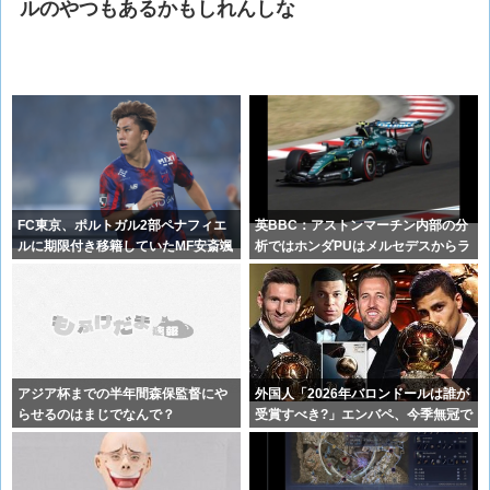
ルのやつもあるかもしれんしな
FC東京、ポルトガル2部ペナフィエ
英BBC：アストンマーチン内部の分
ルに期限付き移籍していたMF安斎颯
析ではホンダPUはメルセデスからラ
馬の
ップ
アジア杯までの半年間森保監督にや
外国人「2026年バロンドールは誰が
らせるのはまじでなんで？
受賞すべき?」エンバペ、今季無冠で
も