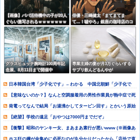
【画像】パパ活待機中の子が20人
俳優・三嶋健太「まてまてま
ぐらい激写されるｗｗｗｗｗｗｗ
て…！嘘やろ」銀座の珈琲店のコ
ｗｗｗｗ
ーヒーの価格に震える「失神す
る」「うちの米より高い」の声
グラスヒュッテ腕時計100周年記
専業主婦の妻が月3万ぐらいする
念展、8月11日まで開催中
サプリ飲んどるんやが
日本韓国台湾「少子化です」←わかる 中国北朝鮮「少子化で
す」←強権国家で
【意味ないのか？】なんと空調服着用の男性作業員が熱中症で死
亡‥‥スポドリ
発電ってなんで結局「お湯沸かしてタービン回す」とかいう原始
的方法に行き着
【絶望】学校の遠足「おやつは7000円までだぞ」
【衝撃】昭和のヤンキー女、まあまあ素行が悪いwww (※画像あ
り)
ホス狂の嬢が金集めに必死なのが丸分かりだったから「店外で直