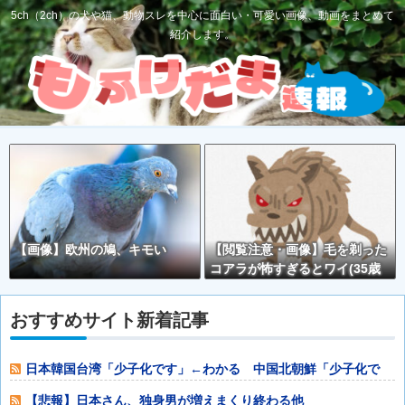
5ch（2ch）の犬や猫、動物スレを中心に面白い・可愛い画像、動画をまとめて
紹介します。
【画像】欧州の鳩、キモい
【閲覧注意・画像】毛を剃った
コアラが怖すぎるとワイ(35歳
無職)の中で話題に
おすすめサイト新着記事
日本韓国台湾「少子化です」←わかる 中国北朝鮮「少子化で
す」←強権国家で
【悲報】日本さん、独身男が増えまくり終わる他