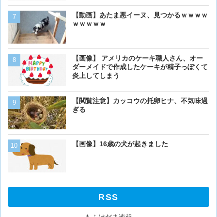
【画像】イッヌさん、アホ
【動画】あたま悪イーヌ、見つかるｗｗｗｗ
ｗｗｗｗｗ
犬って普段何考えてるの？
【画像】 アメリカのケーキ職人さん、オー
ダーメイドで作成したケーキが精子っぽくて
炎上してしまう
ベーリング海のカニ漁「月収
【閲覧注意】カッコウの托卵ヒナ、不気味過
死亡率は0.02％です」←
ぎる
くない？？？
猫「おい人間。おれを飼え
【画像】16歳の犬が起きました
外に現れた母猫。家に入り
RSS