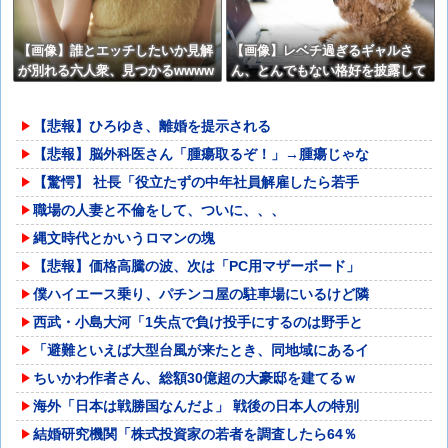
【画像】誰とエッチしたいか見解
【画像】レベチ過ぎるギャルさ
が別れる六人衆、見つかるwwww
ん、とんでもない格好を披露して
www
しまうw w w w w w w
【悲報】ひろゆき、離婚を提示される
【悲報】脳外科医さん「腫瘍取るぞ！」→腫瘍じゃな
【驚愕】 社長「役立たずの中年社員解雇したら若手
職場の人妻と不倫をして、ついに、、、
縄文時代とかいうロマンの塊
【悲報】価格高騰の波、次は「PC用マザーボード」
僕ハイエース乗り、パチンコ屋の駐車場にいるけど隣
西武・小島大河「1失点で負け投手にするのは野手と
「避難といえば大型台風が来たとき、同地域にあるイ
ちいかわ作者さん、総額30億超の大豪邸を建てるｗ
海外「日本は戦勝国なんだよ」 戦後の日本人の特別
結婚研究機関「株式投資家の若者を調査したら64％