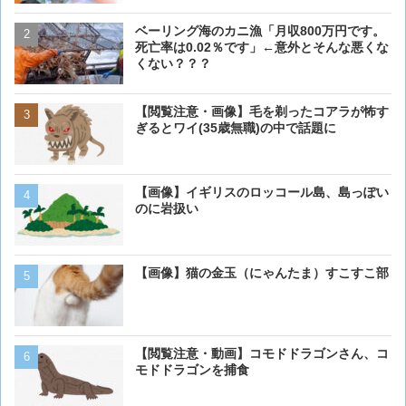
ベーリング海のカニ漁「月収800万円です。
【閲覧注意・画像】毛を剃
死亡率は0.02％です」←意外とそんな悪くな
ぎるとワイ(35歳無職)の中
くない？？？
【画像大量！】イッヌさん
【閲覧注意・画像】毛を剃ったコアラが怖す
も上手いwwwvwwwvwww
ぎるとワイ(35歳無職)の中で話題に
【画像】 アメリカのケー
【画像】イギリスのロッコール島、島っぽい
ダーメイドで作成したケー
のに岩扱い
炎上してしまう
【動画】男性、ロバにちょ
【画像】猫の金玉（にゃんたま）すこすこ部
く･･･
【動画】虎さん、飼い慣ら
【閲覧注意・動画】コモドドラゴンさん、コ
を失う
モドドラゴンを捕食