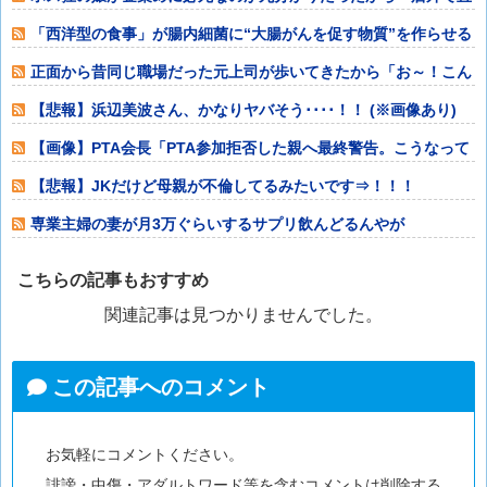
に払ったら嬉し
「西洋型の食事」が腸内細菌に“大腸がんを促す物質”を作らせる
可能性
正面から昔同じ職場だった元上司が歩いてきたから「お～！こん
にちは！」って
【悲報】浜辺美波さん、かなりヤバそう････！！ (※画像あり)
【画像】PTA会長「PTA参加拒否した親へ最終警告。こうなって
もいい？」
【悲報】JKだけど母親が不倫してるみたいです⇒！！！
専業主婦の妻が月3万ぐらいするサプリ飲んどるんやが
こちらの記事もおすすめ
関連記事は見つかりませんでした。
この記事へのコメント
お気軽にコメントください。
誹謗・中傷・アダルトワード等を含むコメントは削除する