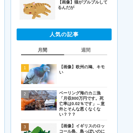
【画像】猫がブルブルして
るんだが
人気の記事
月間
週間
【画像】欧州の鳩、キモ
【画像】欧州の鳩、キモ
い
い
ベーリング海のカニ漁
【閲覧注意・画像】毛を
「月収800万円です。死
剃ったコアラが怖すぎる
亡率は0.02％です」←意
とワイ(35歳無職)の中で
外とそんな悪くなくな
話題に
い？？？
【画像】イギリスのロッ
【画像】イギリスのロッ
コール島、島っぽいのに
コール島、島っぽいのに
岩扱い