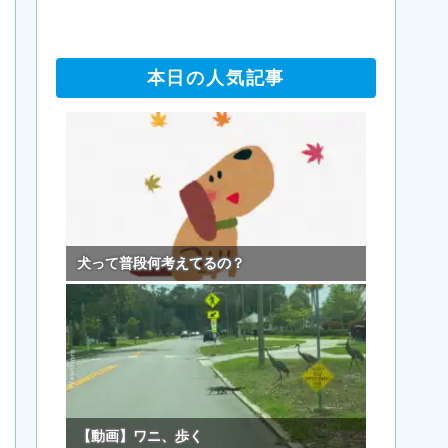
本日の人気記事
犬って普段何考えてるの？
【動画】ワニ、歩く