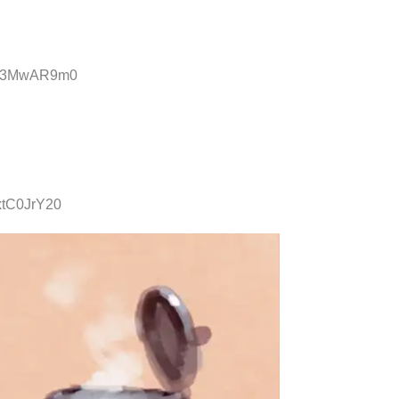
D:r3MwAR9m0
xtC0JrY20