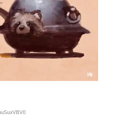
D:uuSuxVBV0