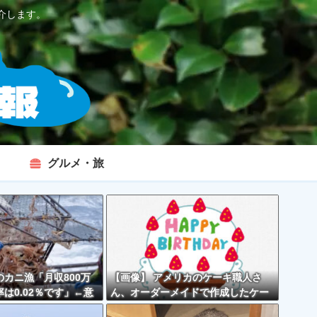
介します。
グルメ・旅
カニ漁「月収800万
【画像】 アメリカのケーキ職人さ
は0.02％です」←意
ん、オーダーメイドで作成したケー
くなくない？？？
キが精子っぽくて炎上してしまう