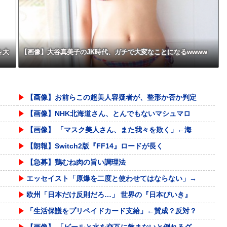
を大
【画像】大谷真美子のJK時代、ガチで大変なことになるwwww
【画像】お前らこの超美人容疑者が、整形か否か判定
【画像】NHK北海道さん、とんでもないマシュマロ
【画像】 「マスク美人さん、また我々を欺く」←海
【朗報】Switch2版『FF14』ロードが長く
【急募】鶏むね肉の旨い調理法
エッセイスト「原爆を二度と使わせてはならない」→
欧州「日本だけ反則だろ…」 世界の『日本びいき』
「生活保護をプリペイドカード支給」←賛成？反対？
【画像】 「ビールと水を交互に飲まないと倒れるグ