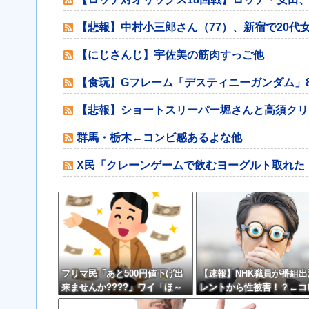
【悲報】中村小三郎さん（77）、新宿で20代
【にじさんじ】宇佐美の筋肉すっご他
【食玩】Gフレーム「デスティニーガンダム」
【悲報】ショートスリーパー堀さんと高須クリ
群馬・栃木←コンビ感あるよな他
X民「クレーンゲームで飲むヨーグルト取れた
フリマ民「あと500円値下げ出
【速報】NHK職員が番組出
来ませんか????」ワイ「ほ～
レントから性被害！？←コ
い購入ｗ」
ジならヤバくねーか？