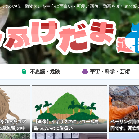
2ch）の犬や猫、動物スレを中心に面白い・可愛い画像、動画をまとめて紹
不思議・危険
宇宙・科学・芸術
を剃ったコア
【画像】イギリスのロッコール島、
ベーリング海の
5歳無職)の中
島っぽいのに岩扱い
円です。死亡率
外とそんな悪