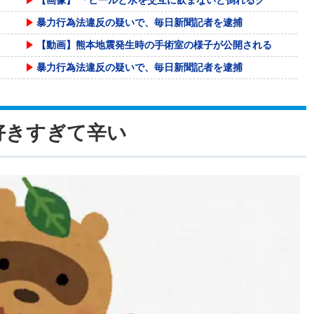
暴力行為法違反の疑いで、毎日新聞記者を逮捕
【動画】熊本地震発生時の手術室の様子が公開される
暴力行為法違反の疑いで、毎日新聞記者を逮捕
2028年ロス五輪米国代表は6連覇なるか 39歳
【悲報】前輪が2輪あるバイク
好きすぎて辛い
【激走戦隊カーレンジャー】食玩SMP「VRVロボ
リニア大阪延伸「工期示せない」 JR東海社長、名
【悲報】外国人の医療費未払いが多すぎたので病院が
福井県のコメ農家「今年はコメを売ってくれと業者が
【悲報】 おわり。
【動画】 クソガキロケット、怖すぎる…これよく轢
「アメリカと日本では漂ってる空気が違う。アメリカ