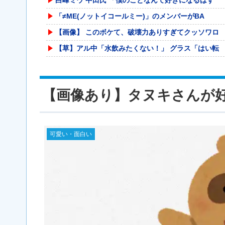
「≠ME(ノットイコールミー)」のメンバーがBA
【画像】 このボケて、破壊力ありすぎてクッソワロ
【草】アル中「水飲みたくない！」 グラス「はい転
被災地・熊本、泥酔者の通報が止まらず県警が異例の
20代「50年ローンでええやろ」←これマジ？？？
【画像あり】タヌキさんが
ジャンポケ斉藤の被害女性「バウムクーヘン売ったり
【動画】サッカーの試合中の落雷で選手1人が死亡、
【熊本地震】共産党・寺本けんた「災害募金に関する
可愛い・面白い
甲子園出場校 猛暑と資金難に苦しむ | 高
【仮面ライダー鎧武】S.H.Figuarts「(
海外「日本なんて行くんじゃなかった…」 日本を知
海外「全部日本の真似だったのか…」 日本の普通の
女バージョンのチー牛画像にそっくりすぎる女性、見