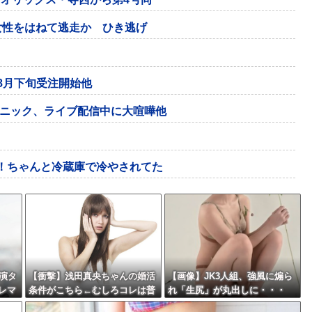
女性をはねて逃走か ひき逃げ
8月下旬受注開始他
ニック、ライブ配信中に大喧嘩他
！ちゃんと冷蔵庫で冷やされてた
演タ
【衝撃】浅田真央ちゃんの婚活
【画像】JK3人組、強風に煽ら
レマ
条件がこちら←むしろコレは普
れ「生尻」が丸出しに・・・
通じゃね？w w w w w w w w