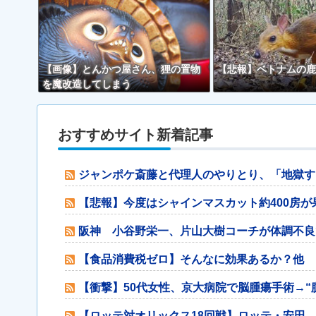
【画像】とんかつ屋さん、狸の置物
【悲報】ベトナムの鹿
を魔改造してしまう
おすすめサイト新着記事
ジャンポケ斎藤と代理人のやりとり、「地獄す
【悲報】今度はシャインマスカット約400房が
阪神 小谷野栄一、片山大樹コーチが体調不良
【食品消費税ゼロ】そんなに効果あるか？他
【衝撃】50代女性、京大病院で脳腫瘍手術→“
【ロッテ対オリックス18回戦】ロッテ・安田