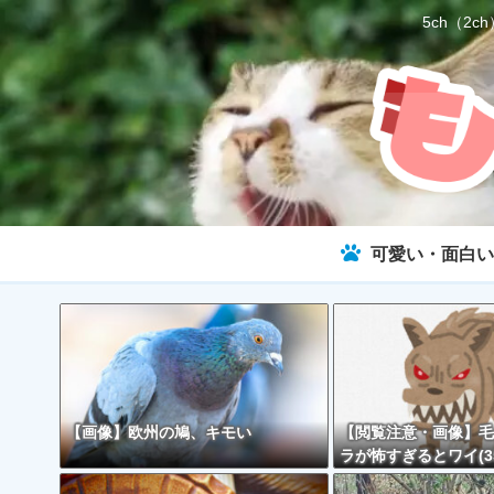
5ch（
可愛い・面白い
【画像】欧州の鳩、キモい
【閲覧注意・画像】毛
ラが怖すぎるとワイ(3
で話題に