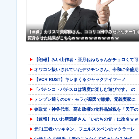
【画像】カリスマ美容師さん、ココリコ田中みたいなチー牛
変身させた結果がこちらw w w w w w w w w w w
【朗報】みい山作者・亜月ねねちゃんがチョロくて可
オワコン扱いされていたデジモンさん、令和に全盛期
【VCR RUST】キレまくるジャックナイフ一ノ
「パチンコ・パチスロは適度に楽しむ遊びです。 の
テンプレ通りのDV・モラが原因で離婚。元義実家に
参政党・神谷代表、高市政権の食料品減税を「天下の
【速報】れいわ新選組さん「いのちの党」に改名ｗｗ
元F1王者ハッキネン、フェルスタペンのマクラーレ
白峰ミウ 中田氏 「僕のことなんて好きになるはず