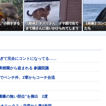
、小柄すぎる
【動画】ネズミさん、ドヤ顔で出て
【画像】コン
きて猫さんに追いかけられてしまう
たち
ｗｗ
ぎて完全にコントになってる……
果樹園から盗まれる 参議院議
でベンチ外、2軍からコーチ合流
腫瘍の無い部位”を摘出 2度
、オリックス・寺西から第4号同