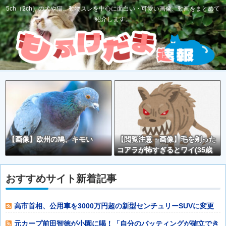
5ch（2ch）の犬や猫、動物スレを中心に面白い・可愛い画像、動画をまとめて
紹介します。
【画像】欧州の鳩、キモい
【閲覧注意・画像】毛を剃った
コアラが怖すぎるとワイ(35歳
無職)の中で話題に
おすすめサイト新着記事
高市首相、公用車を3000万円超の新型センチュリーSUVに変更
ｗｗｗｗｗ
元カープ前田智徳が小園に喝！「自分のバッティングが確立でき