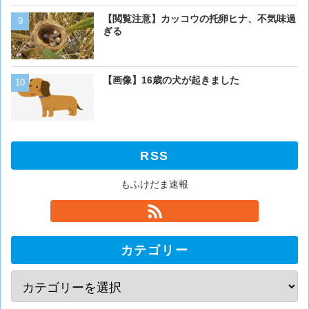
ベーリング海のカニ漁「月収
【閲覧注意】カッコウの托卵ヒナ、不気味過
死亡率は0.02％です」←
ぎる
くない？？？
猫「おい人間。おれを飼え
【画像】16歳の犬が起きました
外に現れた母猫。家に入り
RSS
もふけだま速報
カテゴリー