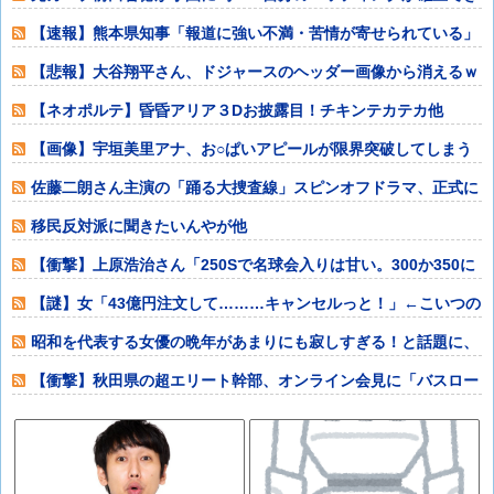
ていない」他
【速報】熊本県知事「報道に強い不満・苦情が寄せられている」
→TBSの報道
【悲報】大谷翔平さん、ドジャースのヘッダー画像から消えるｗ
ｗｗｗｗｗｗｗ
【ネオポルテ】昏昏アリア３Dお披露目！チキンテカテカ他
【画像】宇垣美里アナ、お○ぱいアピールが限界突破してしまう
ｗｗｗｗｗｗ他
佐藤二朗さん主演の「踊る大捜査線」スピンオフドラマ、正式に
中止との報道他
移民反対派に聞きたいんやが他
【衝撃】上原浩治さん「250Sで名球会入りは甘い。300か350に
上げて
【謎】女「43億円注文して………キャンセルっと！」←こいつの
目的他
昭和を代表する女優の晩年があまりにも寂しすぎる！と話題に、
自身の子供を餓
【衝撃】秋田県の超エリート幹部、オンライン会見に「バスロー
ブ姿＋タバコ」