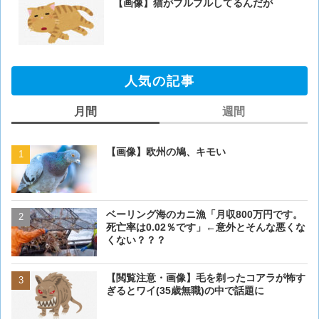
【画像】猫がブルブルしてるんだが
人気の記事
月間
週間
【画像】欧州の鳩、キモい
【画像】欧州の鳩、キモい
ベーリング海のカニ漁「月収800万円です。
【閲覧注意・画像】毛を剃
死亡率は0.02％です」←意外とそんな悪くな
ぎるとワイ(35歳無職)の中
くない？？？
【画像大量！】イッヌさん
【閲覧注意・画像】毛を剃ったコアラが怖す
も上手いwwwvwwwvwww
ぎるとワイ(35歳無職)の中で話題に