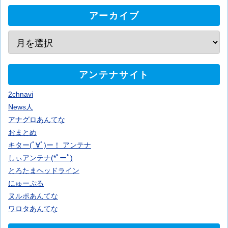
アーカイブ
アンテナサイト
2chnavi
News人
アナグロあんてな
おまとめ
キター(ﾟ∀ﾟ)ー！ アンテナ
しぃアンテナ(*ﾟーﾟ)
とろたまヘッドライン
にゅーぷる
ヌルポあんてな
ワロタあんてな