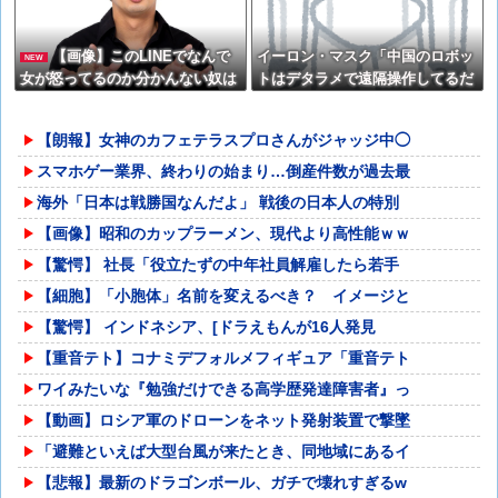
【画像】このLINEでなんで
イーロン・マスク「中国のロボッ
NEW
女が怒ってるのか分かんない奴は
トはデタラメで遠隔操作してるだ
モテない奴確定らしい←お前らは
け」
勿論わかるよな？？？？？？？
【朗報】女神のカフェテラスプロさんがジャッジ中◯
スマホゲー業界、終わりの始まり…倒産件数が過去最
海外「日本は戦勝国なんだよ」 戦後の日本人の特別
【画像】昭和のカップラーメン、現代より高性能ｗｗ
【驚愕】 社長「役立たずの中年社員解雇したら若手
【細胞】「小胞体」名前を変えるべき？ イメージと
【驚愕】 インドネシア、[ドラえもんが16人発見
【重音テト】コナミデフォルメフィギュア「重音テト
ワイみたいな『勉強だけできる高学歴発達障害者』っ
【動画】ロシア軍のドローンをネット発射装置で撃墜
「避難といえば大型台風が来たとき、同地域にあるイ
【悲報】最新のドラゴンボール、ガチで壊れすぎるw