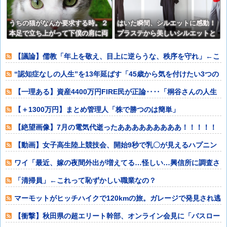
うちの猫がなんか要求する時。２
はいた瞬間、シルエットに感動！
本足で立ち上がって下僕の肩に両
プラステから美しいシルエットと
手をかけ・・・【再】
リラックス感を両立したタックワ
イドパンツが登場
【議論】儒教「年上を敬え、目上に逆らうな、秩序を守れ」←こ
れが東アジアに
“認知症なしの人生”を13年延ばす「45歳から気を付けたい3つの
こと」
【一理ある】資産4400万円FIRE民が正論‥‥「桐谷さんの人生
後悔して
【＋1300万円】まとめ管理人「株で勝つのは簡単」
【絶望画像】7月の電気代逝ったあああああああああ！！！！！
【動画】女子高生陸上競技会、開始9秒で乳〇が見えるハプニン
グ⇒！！！！
ワイ「最近、嫁の夜間外出が増えてる…怪しい…興信所に調査さ
せたろ！」興信
「清掃員」←これって恥ずかしい職業なの？
マーモットがヒッチハイクで120kmの旅。ガレージで発見され逃
亡を試みる
【衝撃】秋田県の超エリート幹部、オンライン会見に「バスロー