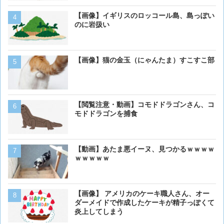
【画像】 アメリカのケー
【画像】イギリスのロッコール島、島っぽい
ダーメイドで作成したケー
のに岩扱い
炎上してしまう
【動画】男性、ロバにちょ
【画像】猫の金玉（にゃんたま）すこすこ部
く･･･
【動画】虎さん、飼い慣ら
【閲覧注意・動画】コモドドラゴンさん、コ
を失う
モドドラゴンを捕食
【画像】イッヌさん、アホ
【動画】あたま悪イーヌ、見つかるｗｗｗｗ
ｗｗｗｗｗ
犬って普段何考えてるの？
【画像】 アメリカのケーキ職人さん、オー
ダーメイドで作成したケーキが精子っぽくて
炎上してしまう