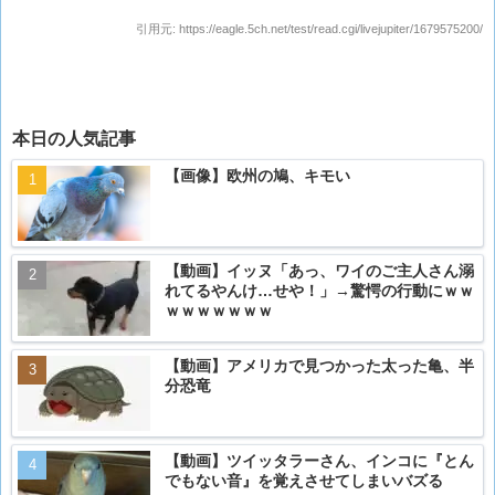
引用元:
https://eagle.5ch.net/test/read.cgi/livejupiter/1679575200/
本日の人気記事
【画像】欧州の鳩、キモい
【動画】イッヌ「あっ、ワイのご主人さん溺
れてるやんけ…せや！」→驚愕の行動にｗｗ
ｗｗｗｗｗｗｗ
【動画】アメリカで見つかった太った亀、半
分恐竜
【動画】ツイッタラーさん、インコに『とん
でもない音』を覚えさせてしまいバズる