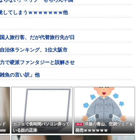
覚してしまうｗｗｗｗｗｗｗ他
国人旅行客、だが代替旅行先が日
自治体ランキング、1位大阪市
力で硬派ファンタジーと誤解させ
雑魚の言い訳」他
ッド
カフェで長時間パソコン弄って
洋服の青山、空調ウェアを
NEW
ww
いる奴の正体
発売ｗｗｗｗｗｗ