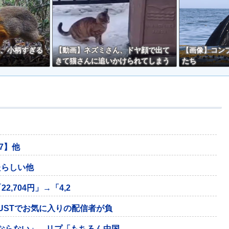
、小柄すぎる
【動画】ネズミさん、ドヤ顔で出て
【画像】コン
きて猫さんに追いかけられてしまう
たち
ｗｗ
/7】他
たらしい他
,704円」→「4,2
USTでお気に入りの配信者が負
ならない」→リプ「もちろん中国