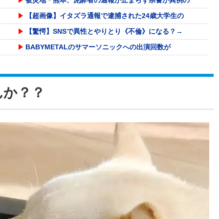
【超画像】イタズラ通報で逮捕された24歳大学生の
【驚愕】SNSで異性とやりとり《不倫》になる？→
BABYMETALのサマーソニックへの出演回数が
ジャンポケ斉藤「同意があったんです。本当です。信
【デレマス】810プロエアコン騒動【ぷちかれシリ
んか？？
エッセイスト「原爆を二度と使わせてはならない」→
羽田ニアミス搭乗の中国人「補償も見舞いもない」中
『おんｊ民の夏休み』2026
球場裏で始まった乱闘ごっこ、グラブと帽子を投げ捨
【にじさんじ】ちまちゃん「初見でエヴァ見てたら本
ベイスターズ 2ー1 カープ 平良7回1失点 度
【悲報】菊地亜美さん、マレーシアに移住ｗｗｗｗｗ