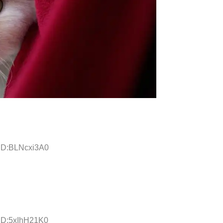
 ID:BLNcxi3A0
 ID:5xIhH21K0