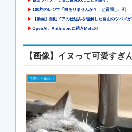
100均のレジで「白ありませんか？」と質問し、列
【動画】自動ドアの仕組みを理解した富山のツバメが
OpenAI、Anthropicに続きMetaの
リニア大阪延伸「工期示せない」 JR東海社長、名
【目からうろこ】生姜やニンニクの保存法「全部すり
【画像】イヌって可愛すぎ
【朗報】みい山作者・亜月ねねちゃんがチョロくて可
福井県のコメ農家「今年はコメを売ってくれと業者が
【ボンバーガール】KONAMI「最愛チアモ」プラ
可愛い・面白い
【速報】 熊本地震を引き起こした『危険度Sランク
20代「50年ローンでええやろ」←これマジ？？？
【悲報】 上沼恵美子さん「簡単にそうめん作れ言う
元F1王者ハッキネン、フェルスタペンのマクラーレ
【熊本地震】共産党・寺本けんた「災害募金に関する