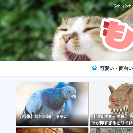
5ch（
可愛い・面白い
【画像】欧州の鳩、キモい
【閲覧注意・画像】毛
ラが怖すぎるとワイ(3
で話題に