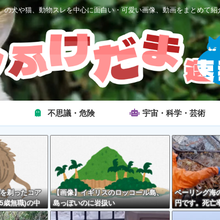
2ch）の犬や猫、動物スレを中心に面白い・可愛い画像、動画をまとめて紹
不思議・危険
宇宙・科学・芸術
を剃ったコア
【画像】イギリスのロッコール島、
ベーリング海の
5歳無職)の中
島っぽいのに岩扱い
円です。死亡率
外とそんな悪