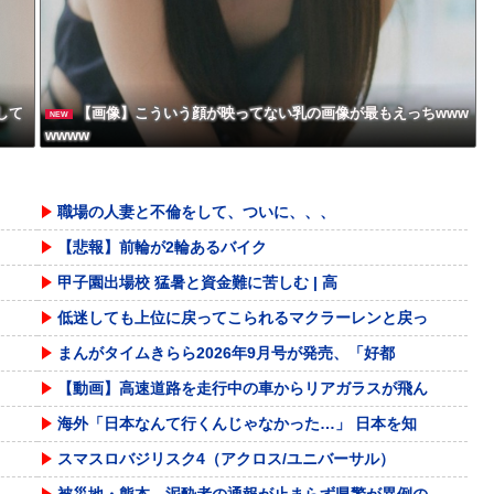
して
【画像】こういう顔が映ってない乳の画像が最もえっちwww
NEW
wwww
職場の人妻と不倫をして、ついに、、、
【悲報】前輪が2輪あるバイク
甲子園出場校 猛暑と資金難に苦しむ | 高
低迷しても上位に戻ってこられるマクラーレンと戻っ
まんがタイムきらら2026年9月号が発売、「好都
【動画】高速道路を走行中の車からリアガラスが飛ん
海外「日本なんて行くんじゃなかった…」 日本を知
スマスロバジリスク4（アクロス/ユニバーサル）
被災地・熊本、泥酔者の通報が止まらず県警が異例の