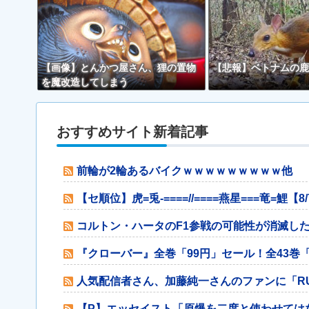
【画像】とんかつ屋さん、狸の置物
【悲報】ベトナムの鹿
を魔改造してしまう
おすすめサイト新着記事
前輪が2輪あるバイクｗｗｗｗｗｗｗｗｗ他
【セ順位】虎=兎-====//====燕星===竜=鯉【8
コルトン・ハータのF1参戦の可能性が消滅し
『クローバー』全巻「99円」セール！全43巻「22
人気配信者さん、加藤純一さんのファンに「R
【P】エッセイスト「原爆を二度と使わせては