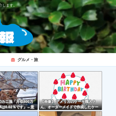
介します。
グルメ・旅
カニ漁「月収800万
【画像】 アメリカのケーキ職人さ
は0.02％です」←意
ん、オーダーメイドで作成したケー
くなくない？？？
キが精子っぽくて炎上してしまう