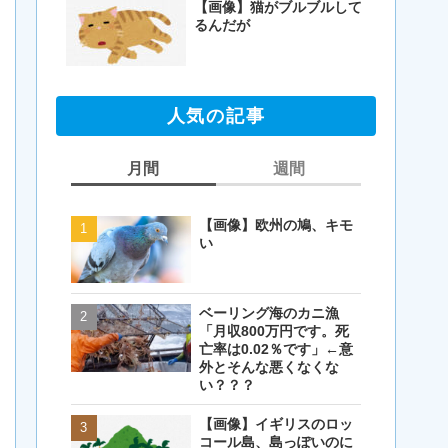
【画像】猫がブルブルして
るんだが
人気の記事
月間
週間
【画像】欧州の鳩、キモ
【画像】欧州の鳩、キモ
い
い
ベーリング海のカニ漁
【閲覧注意・画像】毛を
「月収800万円です。死
剃ったコアラが怖すぎる
亡率は0.02％です」←意
とワイ(35歳無職)の中で
外とそんな悪くなくな
話題に
い？？？
【画像】イギリスのロッ
【画像】イギリスのロッ
コール島、島っぽいのに
コール島、島っぽいのに
岩扱い