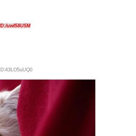
ID:/uwI58U5M
4 ID:43LO5uUQ0