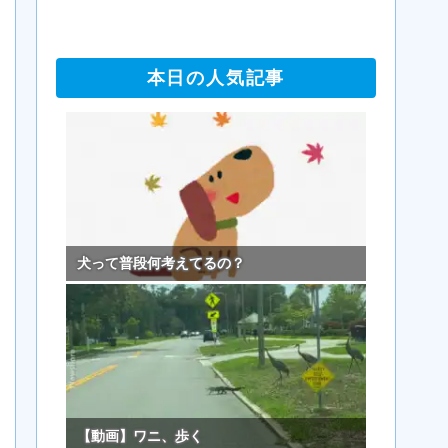
本日の人気記事
犬って普段何考えてるの？
【動画】ワニ、歩く