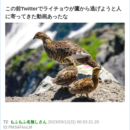
この前Twitterでライチョウが鷹から逃げようと人
に寄ってきた動画あったな
72:
もふもふ名無しさん
2023/03/12(日) 00:53:21.20
ID:PMS4FknLM