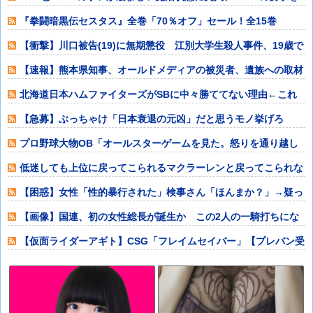
呑んだ
『拳闘暗黒伝セスタス』全巻「70％オフ」セール！全15巻
「11,385円
【衝撃】川口被告(19)に無期懲役 江別大学生殺人事件、19歳で
取り返し
【速報】熊本県知事、オールドメディアの被災者、遺族への取材
に怒り「極めて
北海道日本ハムファイターズがSBに中々勝ててない理由←これ
他
【急募】ぶっちゃけ「日本衰退の元凶」だと思うモノ挙げろ
wwwwwww他
プロ野球大物OB「オールスターゲームを見た。怒りを通り越し
て、あきれ果て
低迷しても上位に戻ってこられるマクラーレンと戻ってこられな
いウィリアムズ
【困惑】女性「性的暴行された」検事さん「ほんまか？」→疑っ
た検事さんを裁
【画像】国連、初の女性総長が誕生か この2人の一騎打ちにな
りそう他
【仮面ライダーアギト】CSG「フレイムセイバー」【プレバン受
注開始】他