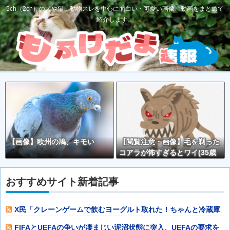
5ch（2ch）の犬や猫、動物スレを中心に面白い・可愛い画像、動画をまとめて
紹介します。
【画像】欧州の鳩、キモい
【閲覧注意・画像】毛を剃った
コアラが怖すぎるとワイ(35歳
無職)の中で話題に
おすすめサイト新着記事
X民「クレーンゲームで飲むヨーグルト取れた！ちゃんと冷蔵庫
で冷やされてた
FIFAとUEFAの争いが凄まじい泥沼状態に突入、UEFAの要求を