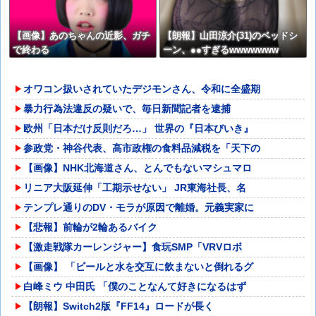
【画像】あのちゃんの近影、ガチ
【朗報】山田涼介(31)のベッドシ
で終わる
ーン、●●すぎるwwwwwww
オワコン扱いされていたデジモンさん、令和に全盛期
暴力行為法違反の疑いで、毎日新聞記者を逮捕
欧州「日本だけ反則だろ…」 世界の『日本びいき』
参政党・神谷代表、高市政権の食料品減税を「天下の
【画像】NHK北海道さん、とんでもないマシュマロ
リニア大阪延伸「工期示せない」 JR東海社長、名
テンプレ通りのDV・モラが原因で離婚。元義実家に
【悲報】前輪が2輪あるバイク
【激走戦隊カーレンジャー】食玩SMP「VRVロボ
【画像】 「ビールと水を交互に飲まないと倒れるグ
白峰ミウ 中田氏 「僕のことなんて好きになるはず
【朗報】Switch2版『FF14』ロードが長く