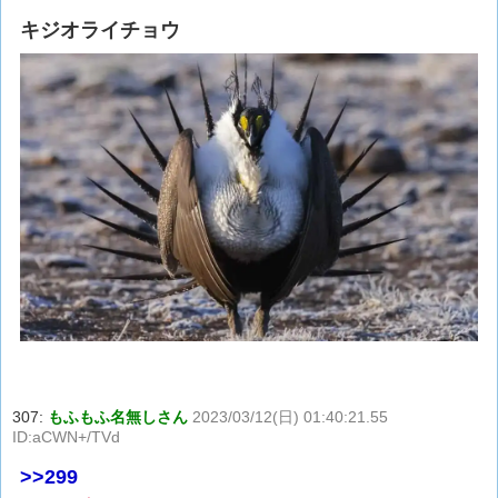
キジオライチョウ
307:
もふもふ名無しさん
2023/03/12(日) 01:40:21.55
ID:aCWN+/TVd
>>299