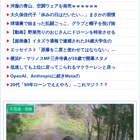
洋服の青山、空調ウェアを発売ｗｗｗｗｗｗ
大久保佳代子「休みの日はだいたい…」まさかの習慣
球場裏で始まった乱闘ごっこ、グラブと帽子を投げ捨
【動画】野菜売りのおじさんにドローンを特攻させる
【超画像】イタズラ通報で逮捕された24歳大学生の
エッセイスト「原爆を二度と使わせてはならない」→
横浜F・マリノスMF三井寺眞が16歳で開幕スタメ
低迷しても上位に戻ってこられるマクラーレンと戻っ
OpenAI、Anthropicに続きMetaの
20代「50年ローンでええやろ」←これマジ？？？
不思議・危険