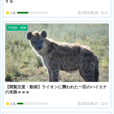
する
2023.09.28
0
人気
不思議・危険
【閲覧注意・動画】ライオンに襲われた一匹のハイエナ
の末路ｗｗｗ
2023.09.27
0
人気