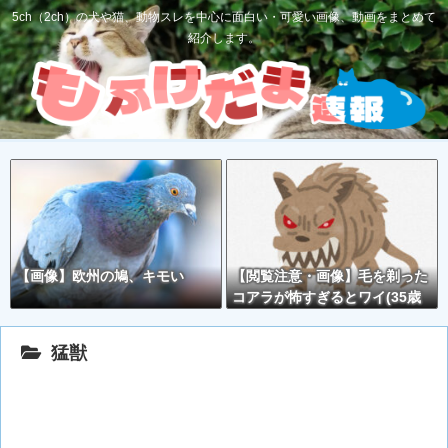
5ch（2ch）の犬や猫、動物スレを中心に面白い・可愛い画像、動画をまとめて
紹介します。
【画像】欧州の鳩、キモい
【閲覧注意・画像】毛を剃った
コアラが怖すぎるとワイ(35歳
無職)の中で話題に
猛獣