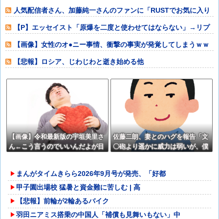
→「4,2
人気配信者さん、加藤純一さんのファンに「RUSTでお気に入り
の配信者が負
【P】エッセイスト「原爆を二度と使わせてはならない」→リプ
「もちろん中国
【画像】女性のオ●ニー事情、衝撃の事実が発覚してしまうｗｗ
ｗｗｗｗｗ他
【悲報】ロシア、じわじわと逝き始める他
【画像】令和最新版の宇垣美里さ
佐藤二朗、妻とのハグを報告「文
ん←こう言うのでいいんだよが目
〇砲より遥かに威力は弱いが、僕
一杯詰まってると話題にw w w w
のノロケ砲をお見舞いする」
w w w w w
まんがタイムきらら2026年9月号が発売、「好都
甲子園出場校 猛暑と資金難に苦しむ | 高
【悲報】前輪が2輪あるバイク
羽田ニアミス搭乗の中国人「補償も見舞いもない」中