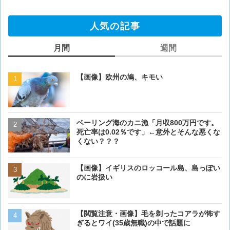
人気の記事
月間
週間
【画像】欧州の鳩、キモい
【画像】欧州の鳩、キモい
ベーリング海のカニ漁「月収800万円です。
【閲覧注意・画像】毛を剃
死亡率は0.02％です」←意外とそんな悪くな
ぎるとワイ(35歳無職)の中
くない？？？
【画像】イギリスのロッコール島、島っぽい
【画像】イギリスのロッコ
のに岩扱い
のに岩扱い
【閲覧注意・画像】毛を剃ったコアラが怖す
ベーリング海のカニ漁「月収
ぎるとワイ(35歳無職)の中で話題に
死亡率は0.02％です」←