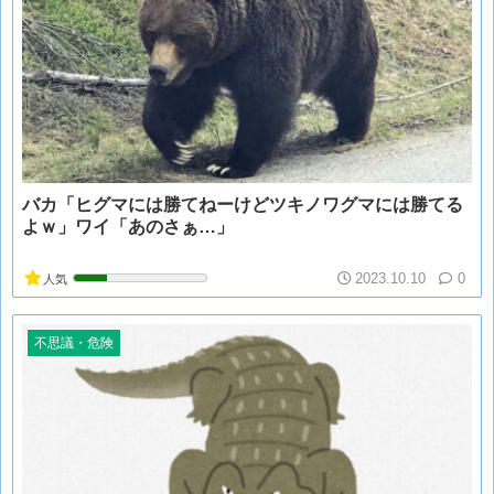
バカ「ヒグマには勝てねーけどツキノワグマには勝てる
よｗ」ワイ「あのさぁ…」
2023.10.10
0
人気
不思議・危険