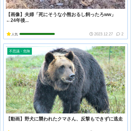
【画像】夫婦「死にそうな小熊おるし飼ったろww」
←24年後...
2023.12.27
2
人気
不思議・危険
【動画】野犬に襲われたクマさん、反撃もできずに逃走