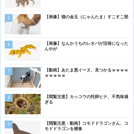
くない？？？
【画像】猫の金玉（にゃんたま）すこすこ部
【画像大量！】イッヌさん
も上手いwwwvwwwvwww
【画像】なんかうちのレオパが活発になった
【画像】ボクの横に来る実
んやが
【動画】あたま悪イーヌ、見つかるｗｗｗｗ
【画像】イッヌ、リモコン
ｗｗｗｗｗ
を切る
【閲覧注意】カッコウの托卵ヒナ、不気味過
【動画】男性、ロバにちょ
ぎる
く･･･
【閲覧注意・動画】コモドドラゴンさん、コ
【画像】うわぁー、馬みた
モドドラゴンを捕食
あるか