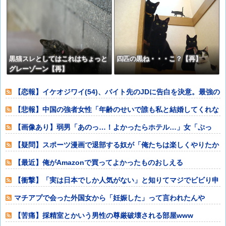
名な発見をモチーフにした、クー
ルタッチTシャツ&トートバッグが
発売されました【QurioStore】
黒猫スレとしてはこれはちょっと
四匹の黒ね・・・こ？【再】
グレーゾーン【再】
【恋報】イケオジワイ(54)、バイト先のJDに告白を決意。最強の
殺し文句
【悲報】中国の強者女性「年齢のせいで誰も私と結婚してくれな
い！！」⇒ (
【画像あり】弱男「あのっ…！よかったらホテル…」女「ぷっ
www」⇒！
【疑問】スポーツ漫画で退部する奴が「俺たちは楽しくやりたか
ったんだよ」っ
【最近】俺がAmazonで買ってよかったものおしえる
【衝撃】「実は日本でしか人気がない」と知りてマジでビビり申
したものwyw
マチアプで会った外国女から「妊娠した」って言われたんや
が・・・
【苦痛】採精室とかいう男性の尊厳破壊される部屋www