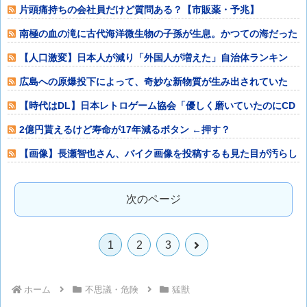
片頭痛持ちの会社員だけど質問ある？【市販薬・予兆】
南極の血の滝に古代海洋微生物の子孫が生息。かつての海だった
痕跡が残されて
【人口激変】日本人が減り「外国人が増えた」自治体ランキン
グ、1位大阪市
広島への原爆投下によって、奇妙な新物質が生み出されていた
【時代はDL】日本レトロゲーム協会「優しく磨いていたのにCD
ソフトが割れ
2億円貰えるけど寿命が17年減るボタン ←押す？
【画像】長瀬智也さん、バイク画像を投稿するも見た目が汚らし
いとネットの女
次のページ
次
1
2
3
へ
ホーム
不思議・危険
猛獣