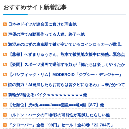
おすすめサイト新着記事
日本やドイツが連合国に負けた理由他
声優の声でAI動画作ってる人達、終了へ他
激混みのはずの東京駅で鍵が空いているコインロッカーが散見、
「ラッキー」と
【悲報】へずまりゅうさん、熊本で被災地支援中に発熱…緊急点
滴で回復・・・
【疑問】スポーツ漫画で退部する奴が「俺たちは楽しくやりたか
ったんだよ」っ
【パシフィック・リム】MODEROID「ジプシー・デンジャー」
プラモデル
謎の勢力「AI発展したらお前らは皆クビになるわ」→未だかつて
AIのせいで
前輪が2輪あるバイクｗｗｗｗｗｗｗｗｗ他
【セ順位】虎=兎-====//====燕星===竜=鯉【8/7】他
コルトン・ハータのF1参戦の可能性が消滅したらしい他
『クローバー』全巻「99円」セール！全43巻「22,704円」