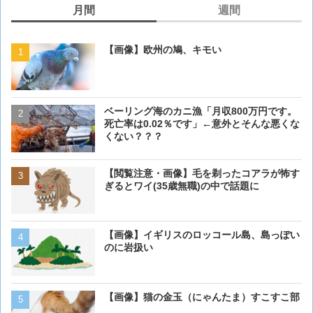
月間
週間
【画像】欧州の鳩、キモい
【画像】欧州の鳩、キモい
ベーリング海のカニ漁「月収800万円です。
【閲覧注意・画像】毛を剃
死亡率は0.02％です」←意外とそんな悪くな
ぎるとワイ(35歳無職)の中
くない？？？
【閲覧注意・画像】毛を剃ったコアラが怖す
【動画】男性、ロバにちょ
ぎるとワイ(35歳無職)の中で話題に
く･･･
【画像】イギリスのロッコール島、島っぽい
ベーリング海のカニ漁「月収
のに岩扱い
死亡率は0.02％です」←
くない？？？
【画像】 アメリカのケー
【画像】猫の金玉（にゃんたま）すこすこ部
ダーメイドで作成したケー