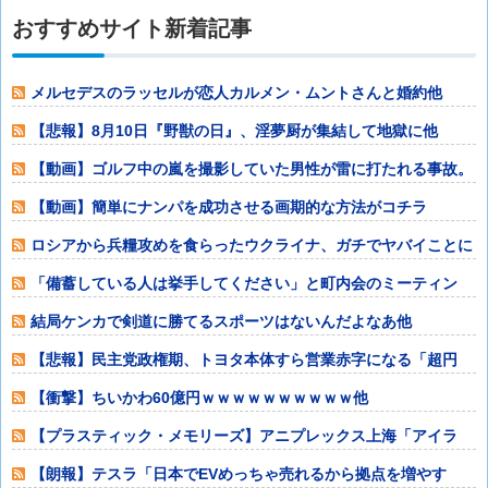
おすすめサイト新着記事
メルセデスのラッセルが恋人カルメン・ムントさんと婚約他
【悲報】8月10日『野獣の日』、淫夢厨が集結して地獄に他
【動画】ゴルフ中の嵐を撮影していた男性が雷に打たれる事故。
他
【動画】簡単にナンパを成功させる画期的な方法がコチラ
wwwwww他
ロシアから兵糧攻めを食らったウクライナ、ガチでヤバイことに
なる他
「備蓄している人は挙手してください」と町内会のミーティン
グ、何の気なしに
結局ケンカで剣道に勝てるスポーツはないんだよなあ他
【悲報】民主党政権期、トヨタ本体すら営業赤字になる「超円
高」…中小企業の
【衝撃】ちいかわ60億円ｗｗｗｗｗｗｗｗｗｗ他
【プラスティック・メモリーズ】アニプレックス上海「アイラ
ウェディングド
【朗報】テスラ「日本でEVめっちゃ売れるから拠点を増やす