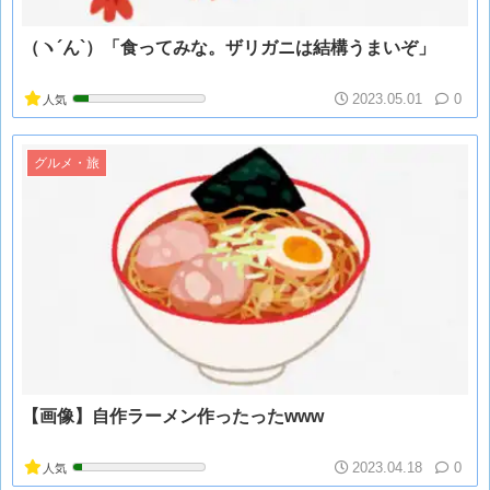
（ヽ´ん`）「食ってみな。ザリガニは結構うまいぞ」
2023.05.01
0
人気
グルメ・旅
【画像】自作ラーメン作ったったwww
2023.04.18
0
人気