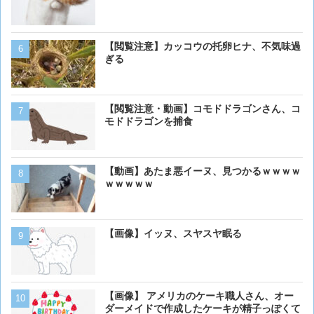
炎上してしまう
【動画】虎さん、飼い慣ら
【閲覧注意】カッコウの托卵ヒナ、不気味過
を失う
ぎる
犬って普段何考えてるの？
【閲覧注意・動画】コモドドラゴンさん、コ
モドドラゴンを捕食
【画像】アメリカ「AIDSや
【動画】あたま悪イーヌ、見つかるｗｗｗｗ
人の為に記念碑を作ります
ｗｗｗｗｗ
「これア〇ルじゃん…」
【閲覧注意】カッコウの托
【画像】イッヌ、スヤスヤ眠る
ぎる
【画像】イッヌさん、アホ
【画像】 アメリカのケーキ職人さん、オー
ダーメイドで作成したケーキが精子っぽくて