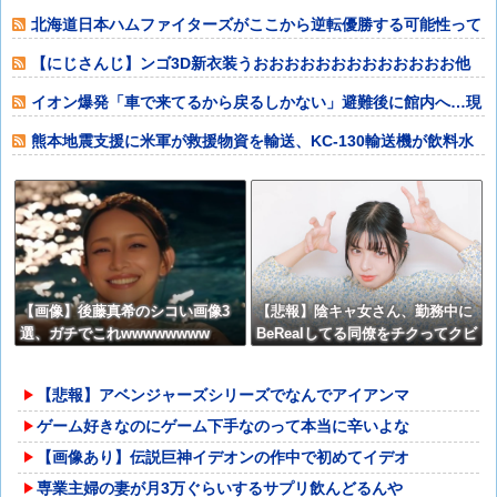
ね」他
北海道日本ハムファイターズがここから逆転優勝する可能性って
どれくらいある
【にじさんじ】ンゴ3D新衣装うおおおおおおおおおおおおお他
イオン爆発「車で来てるから戻るしかない」避難後に館内へ…現
場の実態が判明
熊本地震支援に米軍が救援物資を輸送、KC-130輸送機が飲料水
約16トン
【画像】後藤真希のシコい画像3
【悲報】陰キャ女さん、勤務中に
選、ガチでこれwwwwwwww
BeRealしてる同僚をチクってクビ
にさせたエピソードを大公開←こ
れガチだと思う？？？？？
【悲報】アベンジャーズシリーズでなんでアイアンマ
ゲーム好きなのにゲーム下手なのって本当に辛いよな
【画像あり】伝説巨神イデオンの作中で初めてイデオ
専業主婦の妻が月3万ぐらいするサプリ飲んどるんや