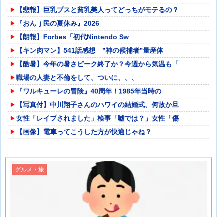
【悲報】巨乳ブスと貧乳美人ってどっちがモテるの？
『おんｊ民の夏休み』2026
【朗報】Forbes「初代Nintendo Sw
【キン肉マン】541話感想 ”神の候補者”量産体
【酷暑】今年の暑さピーク終了か？今週から気温も「
職場の人妻と不倫をして、ついに、、、
『ワルキューレの冒険』40周年！1985年当時の
【写真付】中川翔子さんのハワイの結婚式、何故か旦
女性「レイプされました」検事「嘘では？」女性「傷
【画像】電車ってこうした方が快適じゃね？
グルメ・旅