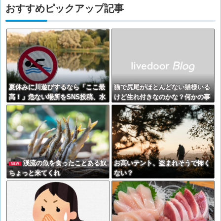
おすすめピックアップ記事
夏休みに川遊びするなら「ここ最
猫で尻尾がほとんどない猫様いる
高！」危ない場所をSNS投稿、水
けど生れ付きなのかな？何かの事
難事故が起きたら法的責任を問わ
故？→しっぽが短い猫は○○から広
れる？ 福岡県八女市の星野川
まったらしい。【再】
渓流の魚を食ったことある奴
お高いテント、盗まれそうで怖く
NEW
ちょっと来てくれ
ない？