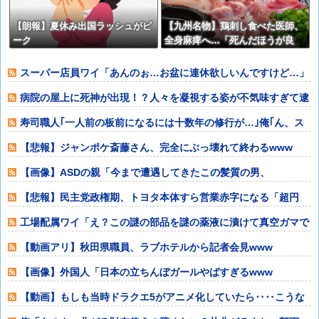
【朗報】夏休み出国ラッシュがピ
【九州名物】鶏刺し食べた医師、
ーク
全身麻痺へ…「死んだほうが良
い」
スーパー店員ワイ「あんのぉ…お盆に連休欲しいんですけど…」
店長「ダメ」
病院の屋上に死神が出現！？人々を凝視する姿が不気味すぎて逮
捕
寿司職人｢一人前の板前になるには十数年の修行が…｣俺｢ん、ス
シローでいい
【悲報】ジャンポケ斎藤さん、完全にぶっ壊れて終わるwww
【画像】ASDの親「今まで遭遇してきたこの髪質の男、
100%ASDだわ！
【悲報】民主党政権期、トヨタ本体すら営業赤字になる「超円
高」…中小企業の
工場配属ワイ「え？この謎の部品を謎の薬液に漬けて真空ガマで
浸透させたあと
【動画アリ】秋田県職員、ラブホテルから記者会見www
【画像】外国人「日本の立ちんぼガールやばすぎるwww
【動画】もしも当時ドラクエ5がアニメ化していたら‥‥こうな
ってた→