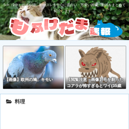
5ch（2ch）の犬や猫、動物スレを中心に面白い・可愛い画像、動画をまとめて
紹介します。
【画像】欧州の鳩、キモい
【閲覧注意・画像】毛を剃った
コアラが怖すぎるとワイ(35歳
無職)の中で話題に
料理