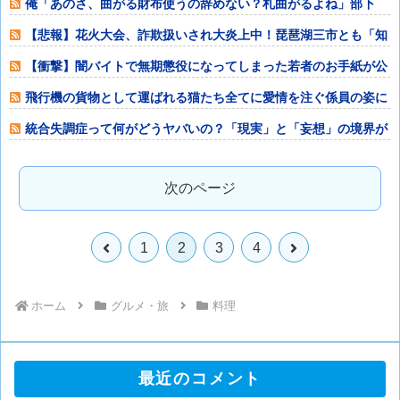
俺「あのさ、曲がる財布使うの辞めない？札曲がるよね」部下
「？なんで曲げち
【悲報】花火大会、詐欺扱いされ大炎上中！琵琶湖三市とも「知
らない」と公式
【衝撃】闇バイトで無期懲役になってしまった若者のお手紙が公
開される⇒
飛行機の貨物として運ばれる猫たち全てに愛情を注ぐ係員の姿に
感動
統合失調症って何がどうヤバいの？「現実」と「妄想」の境界が
崩れるってマジ
次のページ
前
次
1
2
3
4
へ
へ
ホーム
グルメ・旅
料理
最近のコメント