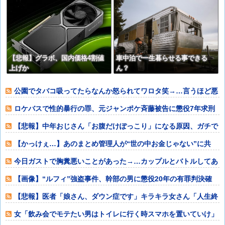
か貰えるからだろうか、野良猫も
結構居る。【再】
【悲報】グラボ、国内価格4割値
車中泊で一生暮らせる事できる
上げか
ん？
公園でタバコ吸ってたらなんか怒られてワロタ笑→…言うほど悪
いか？
ロケバスで性的暴行の罪、元ジャンポケ斉藤被告に懲役7年求刑
⇒！
【悲報】中年おじさん「お腹だけぽっこり」になる原因、ガチで
判明するwww
【かっけぇ…】あのまとめ管理人が“世の中お金じゃない”に共
感‥‥「お金で
今日ガストで胸糞悪いことがあった→…カップルとバトルしてあ
わや警察沙汰だ
【画像】“ルフィ”強盗事件、幹部の男に懲役20年の有罪判決確
定！！！
【悲報】医者「娘さん、ダウン症です」キラキラ女さん「人生終
わった」⇒絶望
女「飲み会でモテたい男はトイレに行く時スマホを置いていけ」