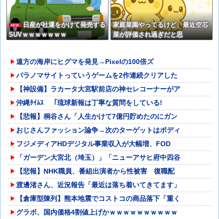
日産が社運をかけて発売する
家庭菜園やってるけど、最近空芯
NEW
SUVｗｗｗｗｗｗｗ
菜が評価され過ぎだと思
う！！！！！
遠方の海岸にヒグマを発見→Pixelの100倍ズ
パラノマサイトっていうゲームを2作連続クリアした
【神設備】ラカータ大宮駅前店の神セレコーナーがア
沖縄ﾀｲﾑｽ 「琉球新報は丁寧な質問をしている!
【悲報】桐谷さん「人生かけて7億円貯めたのにガン
おじさんファッション論争→次のターゲットはボディ
フジメディアHDデジタル事業収入が大幅増、FOD
「ガーデン大宮北（埼玉）」「ニューアサヒ府中四谷
【悲報】NHK職員、番組出演者から性被害 復職配
渡邊渚さん、近況報告「最近は落ち着いてきてます」
【倉庫型陳列】熊本地震でコストコの商品落下「重く
グラボ、国内価格4割値上げかｗｗｗｗｗｗｗｗｗｗ