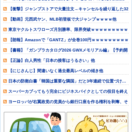
の顧問、だが泊
【衝撃】ジャンプストアで大量注文→キャンセルを繰り返した32
歳女を逮捕
【動画】元西武ヤン、MLB初登板で大ジャンプｗｗｗｗ他
東京ヤクルトスワローズ月別勝率、限界突破ｗｗｗｗｗｗｗｗｗ
ｗｗｗｗｗｗｗ
【朗報】Amazonで「GANTZ」が全巻100円ｗｗｗｗｗｗｗｗｗ
ｗ他
【書籍】「ガンプラカタログ2026 GWXメモリアル編」【予約開
始】他
【正論】白人男性「日本の接客はうるさい」他
【にじさんじ】間違いなく過去最高レベルの傾き他
日本の防衛白書「韓国は重要な隣国」だと3年連続で位置づけ…
韓国メディア！
スーパーカブってもう完全にビジネスバイクとしての役目を終え
てしまったよな
ヨーロッパが右翼政党の党員から銀行口座を作る権利を剥奪、そ
のせいで皮肉す