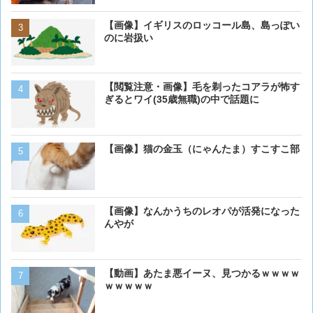
【画像】イギリスのロッコ
【画像】イギリスのロッコール島、島っぽい
のに岩扱い
のに岩扱い
【画像】猫が抱きついてく
【閲覧注意・画像】毛を剃ったコアラが怖す
ぎるとワイ(35歳無職)の中で話題に
【画像】猫の金玉（にゃんたま）すこすこ部
【画像】 アメリカのケー
ダーメイドで作成したケー
炎上してしまう
【画像】ボクの横に来る実
【画像】なんかうちのレオパが活発になった
んやが
ベーリング海のカニ漁「月収
【動画】あたま悪イーヌ、見つかるｗｗｗｗ
死亡率は0.02％です」←
ｗｗｗｗｗ
くない？？？