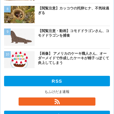
【動画】男性、ロバにちょ
【閲覧注意】カッコウの托卵ヒナ、不気味過
く･･･
ぎる
【画像】イッヌ、リモコン
【閲覧注意・動画】コモドドラゴンさん、コ
を切る
モドドラゴンを捕食
【画像】うわぁー、馬みた
【画像】 アメリカのケーキ職人さん、オー
あるか
ダーメイドで作成したケーキが精子っぽくて
炎上してしまう
RSS
もふけだま速報