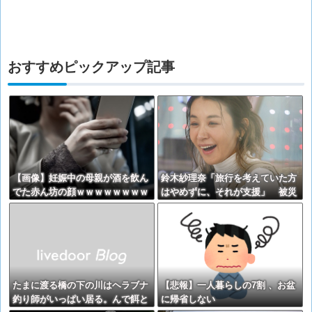
おすすめピックアップ記事
【画像】妊娠中の母親が酒を飲ん
鈴木紗理奈「旅行を考えていた方
でた赤ん坊の顔ｗｗｗｗｗｗｗｗ
はやめずに、それが支援」 被災
ｗｗｗｗ
地・熊本への観光を呼びかけ
たまに渡る橋の下の川はヘラブナ
【悲報】一人暮らしの7割 、お盆
釣り師がいっぱい居る。んで餌と
に帰省しない