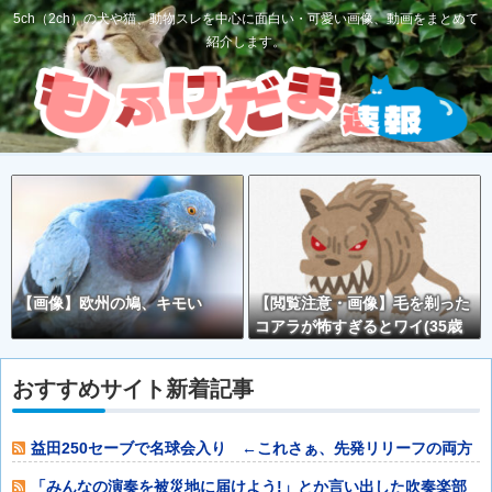
5ch（2ch）の犬や猫、動物スレを中心に面白い・可愛い画像、動画をまとめて
紹介します。
【画像】欧州の鳩、キモい
【閲覧注意・画像】毛を剃った
コアラが怖すぎるとワイ(35歳
無職)の中で話題に
おすすめサイト新着記事
益田250セーブで名球会入り ←これさぁ、先発リリーフの両方
で活躍して1
「みんなの演奏を被災地に届けよう!」とか言い出した吹奏楽部