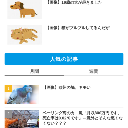
【画像】16歳の犬が起きました
【画像】猫がブルブルしてるんだが
人気の記事
月間
週間
【画像】欧州の鳩、キモい
【画像】欧州の鳩、キモい
ベーリング海のカニ漁「月収800万円です。
【閲覧注意・画像】毛を剃
死亡率は0.02％です」←意外とそんな悪くな
ぎるとワイ(35歳無職)の中
くない？？？