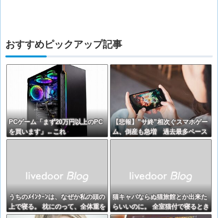
おすすめピックアップ記事
PCゲーム「まず20万円以上のPC
【悲報】”サ終”相次ぐスマホゲー
を買います」←これ
ム、倒産も急増 過去最多ペース
で推移
うちのﾒｲﾝｸｰﾝは、なぜか私の頭の
猫キャバならぬ猫旅館とか出来た
上で寝る。 枕にのって、全体重を
らいいのに。 全室猫付で寝るとき
私の頭に預け、爆睡。【再】
はもれなく添い寝してくれるの。