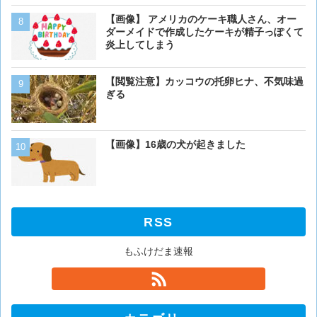
犬って普段何考えてるの？
【画像】 アメリカのケーキ職人さん、オー
ダーメイドで作成したケーキが精子っぽくて
炎上してしまう
ベーリング海のカニ漁「月収
【閲覧注意】カッコウの托卵ヒナ、不気味過
死亡率は0.02％です」←
ぎる
くない？？？
猫「おい人間。おれを飼え
【画像】16歳の犬が起きました
外に現れた母猫。家に入り
RSS
もふけだま速報