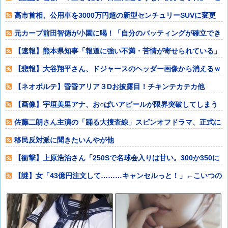
れが東アジアに
高市首相、公用車を3000万円超の新型センチュリーSUVに変更
ｗｗｗｗｗ
元カープ前田智徳が小園に喝！「自分のバッティングが確立でき
ていない」他
【速報】熊本県知事「報道に強い不満・苦情が寄せられている」
→TBSの報道
【悲報】大谷翔平さん、ドジャースのヘッダー画像から消えるｗ
ｗｗｗｗｗｗｗ
【ネオポルテ】昏昏アリア３Dお披露目！チキンテカテカ他
【画像】宇垣美里アナ、お○ぱいアピールが限界突破してしまう
ｗｗｗｗｗｗ他
佐藤二朗さん主演の「踊る大捜査線」スピンオフドラマ、正式に
中止との報道他
移民反対派に聞きたいんやが他
【衝撃】上原浩治さん「250Sで名球会入りは甘い。300か350に
上げて
【謎】女「43億円注文して………キャンセルっと！」←こいつの
目的他