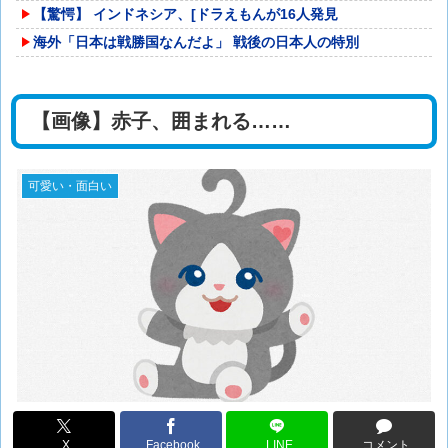
【驚愕】 インドネシア、[ドラえもんが16人発見
海外「日本は戦勝国なんだよ」 戦後の日本人の特別
【画像】赤子、囲まれる……
可愛い・面白い
X
Facebook
LINE
コメント