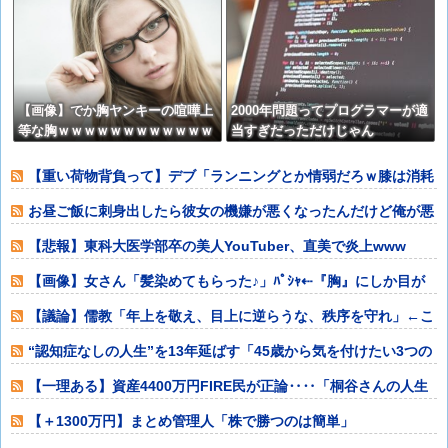
【再】
【画像】でか胸ヤンキーの喧嘩上
2000年問題ってプログラマーが適
等な胸ｗｗｗｗｗｗｗｗｗｗｗｗ
当すぎだっただけじゃん
ｗｗ
【重い荷物背負って】デブ「ランニングとか情弱だろｗ膝は消耗
品だぞ？（ﾆﾁ
お昼ご飯に刺身出したら彼女の機嫌が悪くなったんだけど俺が悪
いのだろうか
【悲報】東科大医学部卒の美人YouTuber、直美で炎上www
【画像】女さん「髪染めてもらった♪」ﾊﾟｼｬ⇠『胸』にしか目が
いかないw
【議論】儒教「年上を敬え、目上に逆らうな、秩序を守れ」←こ
れが東アジアに
“認知症なしの人生”を13年延ばす「45歳から気を付けたい3つの
こと」
【一理ある】資産4400万円FIRE民が正論‥‥「桐谷さんの人生
後悔して
【＋1300万円】まとめ管理人「株で勝つのは簡単」