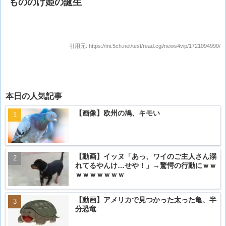
もののけ姫の誕生
引用元:
https://mi.5ch.net/test/read.cgi/news4vip/1721094990/
本日の人気記事
【画像】欧州の鳩、キモい
【動画】イッヌ「あっ、ワイのご主人さん溺
れてるやんけ…せや！」→驚愕の行動にｗｗ
ｗｗｗｗｗｗｗ
【動画】アメリカで見つかった太った亀、半
分恐竜