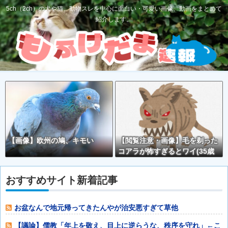
5ch（2ch）の犬や猫、動物スレを中心に面白い・可愛い画像、動画をまとめて
紹介します。
【画像】欧州の鳩、キモい
【閲覧注意・画像】毛を剃った
コアラが怖すぎるとワイ(35歳
無職)の中で話題に
おすすめサイト新着記事
お盆なんで地元帰ってきたんやが治安悪すぎて草他
【議論】儒教「年上を敬え、目上に逆らうな、秩序を守れ」←こ