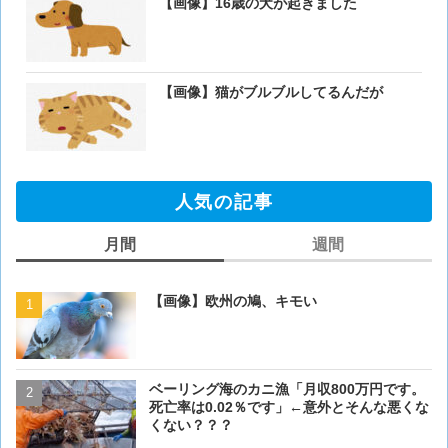
【画像】16歳の犬が起きました
【画像】猫がブルブルしてるんだが
人気の記事
月間
週間
【画像】欧州の鳩、キモい
【画像】欧州の鳩、キモい
ベーリング海のカニ漁「月収800万円です。
【閲覧注意・画像】毛を剃
死亡率は0.02％です」←意外とそんな悪くな
ぎるとワイ(35歳無職)の中
くない？？？