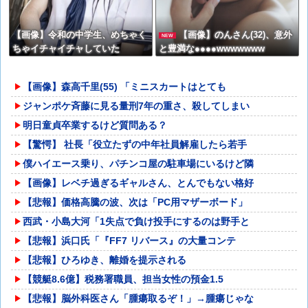
【画像】令和の中学生、めちゃく
【画像】のんさん(32)、意外
NEW
ちゃイチャイチャしていた
と豊満な●●●●wwwwwww
【画像】森高千里(55) 「ミニスカートはとても
ジャンポケ斉藤に見る量刑7年の重さ、殺してしまい
明日童貞卒業するけど質問ある？
【驚愕】 社長「役立たずの中年社員解雇したら若手
僕ハイエース乗り、パチンコ屋の駐車場にいるけど隣
【画像】レベチ過ぎるギャルさん、とんでもない格好
【悲報】価格高騰の波、次は「PC用マザーボード」
西武・小島大河「1失点で負け投手にするのは野手と
【悲報】浜口氏「『FF7 リバース』の大量コンテ
【悲報】ひろゆき、離婚を提示される
【競艇8.6億】税務署職員、担当女性の預金1.5
【悲報】脳外科医さん「腫瘍取るぞ！」→腫瘍じゃな