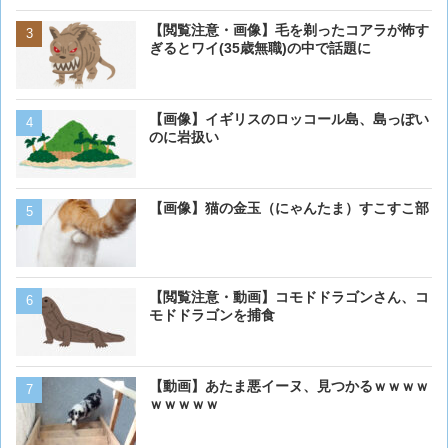
【画像大量！】イッヌさん
【閲覧注意・画像】毛を剃ったコアラが怖す
も上手いwwwvwwwvwww
ぎるとワイ(35歳無職)の中で話題に
【画像】 アメリカのケー
【画像】イギリスのロッコール島、島っぽい
ダーメイドで作成したケー
のに岩扱い
炎上してしまう
【動画】男性、ロバにちょ
【画像】猫の金玉（にゃんたま）すこすこ部
く･･･
【動画】虎さん、飼い慣ら
【閲覧注意・動画】コモドドラゴンさん、コ
を失う
モドドラゴンを捕食
【画像】イッヌさん、アホ
【動画】あたま悪イーヌ、見つかるｗｗｗｗ
ｗｗｗｗｗ