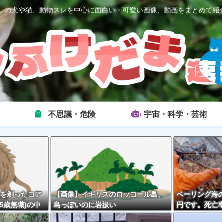
2ch）の犬や猫、動物スレを中心に面白い・可愛い画像、動画をまとめて紹
不思議・危険
宇宙・科学・芸術
を剃ったコア
【画像】イギリスのロッコール島、
ベーリング海の
5歳無職)の中
島っぽいのに岩扱い
円です。死亡率
外とそんな悪