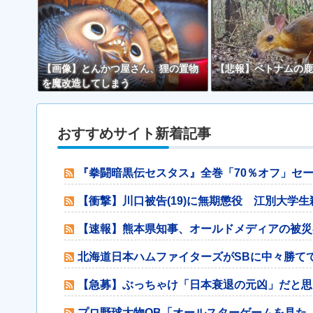
【画像】とんかつ屋さん、狸の置物
【悲報】ベトナムの鹿
を魔改造してしまう
おすすめサイト新着記事
『拳闘暗黒伝セスタス』全巻「70％オフ」セール！
【衝撃】川口被告(19)に無期懲役 江別大学生
【速報】熊本県知事、オールドメディアの被災
北海道日本ハムファイターズがSBに中々勝て
【急募】ぶっちゃけ「日本衰退の元凶」だと思う
プロ野球大物OB「オールスターゲームを見た