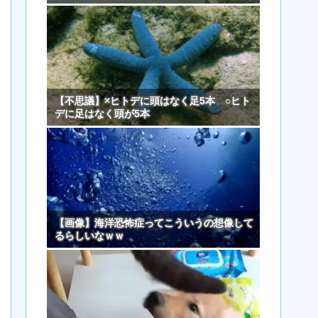
【不思議】×ヒトデに頭はなく足5本 ○ヒト
デに足はなく頭が5本
【画像】海洋恐怖症ってこういうの想像して
るらしいなｗｗ