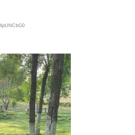
D:I4pUNCbG0