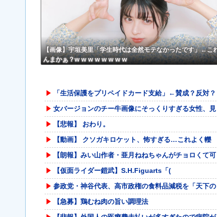
【画像】宇垣美里「学生時代は全然モテなかったです」←こ
んまかぁ？w w w w w w w w
「生活保護をプリペイドカード支給」←賛成？反対？
女バージョンのチー牛画像にそっくりすぎる女性、見
【悲報】 おわり。
【動画】 クソガキロケット、怖すぎる…これよく轢
【朗報】みい山作者・亜月ねねちゃんがチョロくて可
【仮面ライダー鎧武】S.H.Figuarts「(
参政党・神谷代表、高市政権の食料品減税を「天下の
【急募】鶏むね肉の旨い調理法
【悲報】外国人の医療費未払いが多すぎたので病院が