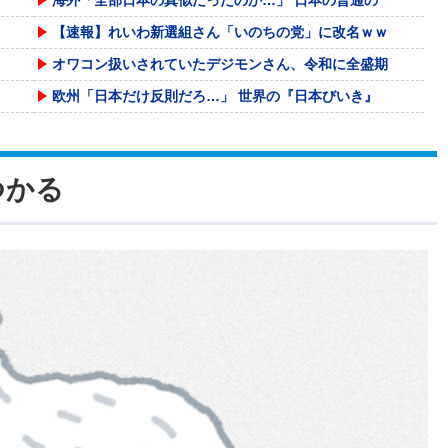
【速報】れいわ新選組さん「いのちの党」に改名ｗｗ
オワコン扱いされていたデジモンさん、令和に全盛期
欧州「日本だけ反則だろ…」 世界の『日本びいき』
【画像】NHK北海道さん、とんでもないマシュマロ
【熊本地震】共産党・寺本けんた「災害募金に関する
つかる
暴力行為法違反の疑いで、毎日新聞記者を逮捕
福井県のコメ農家「今年はコメを売ってくれと業者が
【悲報】前輪が2輪あるバイク
【画像】 「マスク美人さん、また我々を欺く」←海
ジャンポケ斉藤の被害女性「バウムクーヘン売ったり
2028年ロス五輪米国代表は6連覇なるか 39歳
被災地・熊本、泥酔者の通報が止まらず県警が異例の