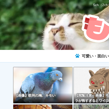
5ch（
可愛い・面白い
【画像】欧州の鳩、キモい
【閲覧注意・画像】毛
ラが怖すぎるとワイ(3
で話題に