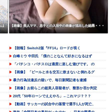
の？
れほ
【画像】美人ママ、息子との入浴中の画像が流出した結果・・・
【朗報】Switch2版『FF14』ロードが長く
白峰ミウ 中田氏 「僕のことなんて好きになるはず
「パチンコ・パチスロは適度に楽しむ遊びです。 の
【画像】 「ビールと水を交互に飲まないと倒れるグ
暴力行為法違反の疑いで、毎日新聞記者を逮捕
【画像】お前らこの超美人容疑者が、整形か否か判定
20代「50年ローンでええやろ」←これマジ？？？
【動画】サッカーの試合中の落雷で選手1人が死亡、
海外「全部日本の真似だったのか…」 日本の普通の