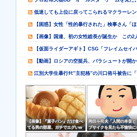
低迷しても上位に戻ってこられるマクラーレン
【困惑】女性「性的暴行された」検事さん「ほ
【画像】国連、初の女性総長が誕生か この2
【仮面ライダーアギト】CSG「フレイムセイ
【動画】ロシアの空挺兵、パラシュートが開か
江別大学生暴行ﾀﾋ″主犯格″の川口侑斗被告に
【画像】『菓子パン』だけ食べ
岡田斗司夫「人間の本音と
てる男の部屋、ガチでエグいw
ブサイクを見たら不愉快に
wwwww
る。この責任をどうとるん