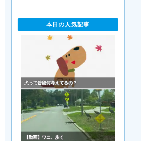
本日の人気記事
犬って普段何考えてるの？
【動画】ワニ、歩く