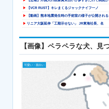
【VCR RUST】キレまくるジャックナイフ一ノ
【動画】熊本地震発生時の手術室の様子が公開される
リニア大阪延伸「工期示せない」 JR東海社長、名
「≠ME(ノットイコールミー)」のメンバーがBA
エッセイスト「原爆を二度と使わせてはならない」→
【画像】ペラペラな犬、見
テンプレ通りのDV・モラが原因で離婚。元義実家に
元F1王者ハッキネン、フェルスタペンのマクラーレ
【画像】 このボケて、破壊力ありすぎてクッソワロ
可愛い・面白い
甲子園出場校 猛暑と資金難に苦しむ | 高
【激走戦隊カーレンジャー】食玩SMP「VRVロボ
「アメリカと日本では漂ってる空気が違う。アメリカ
【草】アル中「水飲みたくない！」 グラス「はい転
海外「日本なんて行くんじゃなかった…」 日本を知