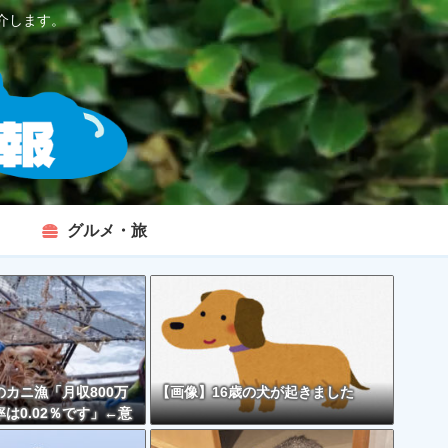
介します。
グルメ・旅
カニ漁「月収800万
【画像】16歳の犬が起きました
は0.02％です」←意
くなくない？？？