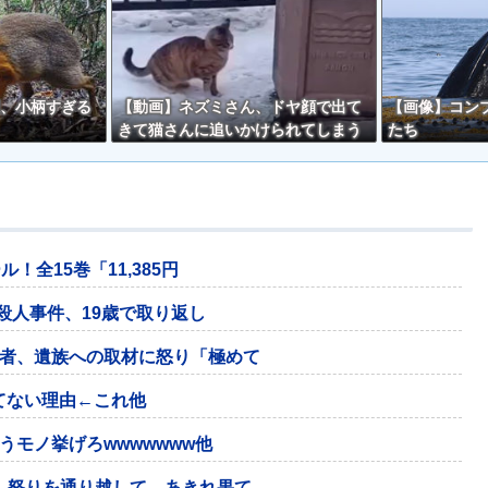
、小柄すぎる
【動画】ネズミさん、ドヤ顔で出て
【画像】コン
きて猫さんに追いかけられてしまう
たち
ｗｗ
全15巻「11,385円
殺人事件、19歳で取り返し
者、遺族への取材に怒り「極めて
てない理由←これ他
モノ挙げろwwwwwww他
。怒りを通り越して、あきれ果て