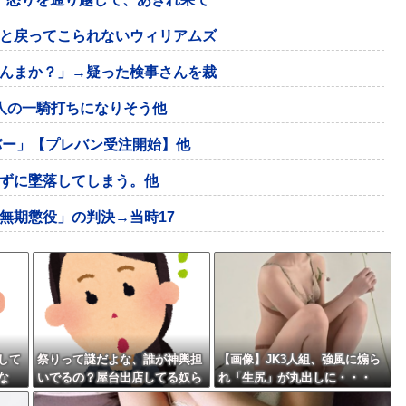
と戻ってこられないウィリアムズ
んまか？」→疑った検事さんを裁
人の一騎打ちになりそう他
バー」【プレバン受注開始】他
ずに墜落してしまう。他
「無期懲役」の判決→当時17
して
祭りって謎だよな、誰が神輿担
【画像】JK3人組、強風に煽ら
な
いでるの？屋台出店してる奴ら
れ「生尻」が丸出しに・・・
だ」
は誰の許可を得て商売してる