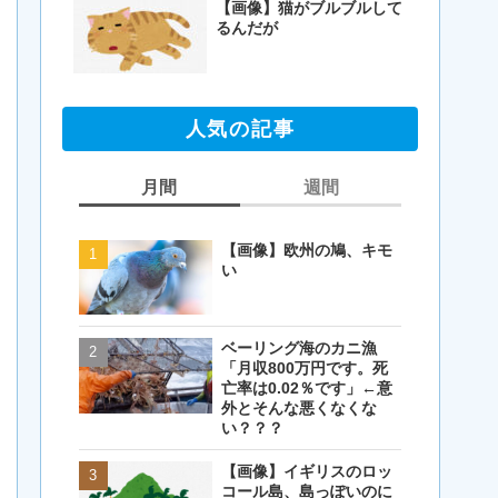
【画像】猫がブルブルして
るんだが
人気の記事
月間
週間
【画像】欧州の鳩、キモ
【画像】欧州の鳩、キモ
い
い
ベーリング海のカニ漁
【閲覧注意・画像】毛を
「月収800万円です。死
剃ったコアラが怖すぎる
亡率は0.02％です」←意
とワイ(35歳無職)の中で
外とそんな悪くなくな
話題に
い？？？
【画像】イギリスのロッ
【画像】イギリスのロッ
コール島、島っぽいのに
コール島、島っぽいのに
岩扱い