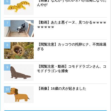
【画像】16歳の犬が起きま
【画像】なんかうちのレオパが活発になった
んやが
【画像】猫が抱きついてく
【動画】あたま悪イーヌ、見つかるｗｗｗｗ
ｗｗｗｗｗ
【画像】ボクの横に来る実
【閲覧注意】カッコウの托卵ヒナ、不気味過
ぎる
【画像】イッヌ、リモコン
【閲覧注意・動画】コモドドラゴンさん、コ
を切る
モドドラゴンを捕食
【動画】男性、ロバにちょ
【画像】16歳の犬が起きました
く･･･