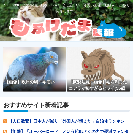
5ch（2ch）の犬や猫、動物スレを中心に面白い・可愛い画像、動画をまとめて
紹介します。
【画像】欧州の鳩、キモい
【閲覧注意・画像】毛を剃った
コアラが怖すぎるとワイ(35歳
無職)の中で話題に
おすすめサイト新着記事
【人口激変】日本人が減り「外国人が増えた」自治体ランキン
グ、1位大阪市
【衝撃】「オーバーロード」という絵師さんの力で硬派ファンタ