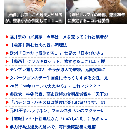
【画像】お前らこの超美人容疑者
【速報】ルフィの幹部、懲役20年
が、整形か否か判定して！！→画
に決定する←コレは妥当
像がこちらw w w w w w w w w
か？？？？？？？
w
福井県のコメ農家「今年はコメを売ってくれと業者が
【急募】鶏むね肉の旨い調理法
欧州「日本だけ反則だろ…」 世界の『日本びいき』
【動画】 クソガキロケット、怖すぎる…これよく轢
テンプレ通りのDV・モラが原因で離婚。元義実家に
女バージョンのチー牛画像にそっくりすぎる女性、見
20代「50年ローンでええやろ」←これマジ？？？
参政党・神谷代表、高市政権の食料品減税を「天下の
「パチンコ・パチスロは適度に楽しむ遊びです。 の
元F1王者ハッキネン、フェルスタペンのマクラーレ
【速報】れいわ新選組さん「いのちの党」に改名ｗｗ
暴力行為法違反の疑いで、毎日新聞記者を逮捕