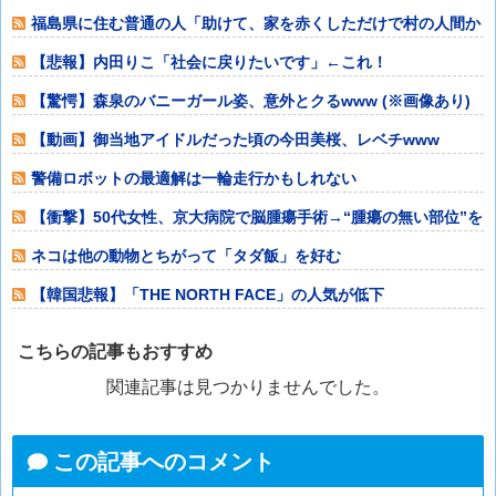
よ！」「保険にも
福島県に住む普通の人「助けて、家を赤くしただけで村の人間か
ら宗教施設だと
【悲報】内田りこ「社会に戻りたいです」←これ！
【驚愕】森泉のバニーガール姿、意外とクるwww (※画像あり)
【動画】御当地アイドルだった頃の今田美桜、レベチwww
警備ロボットの最適解は一輪走行かもしれない
【衝撃】50代女性、京大病院で脳腫瘍手術→“腫瘍の無い部位”を
摘出 2度
ネコは他の動物とちがって「タダ飯」を好む
【韓国悲報】「THE NORTH FACE」の人気が低下
こちらの記事もおすすめ
関連記事は見つかりませんでした。
この記事へのコメント