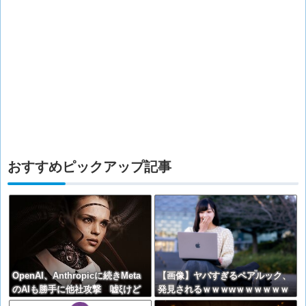
おすすめピックアップ記事
OpenAI、Anthropicに続きMeta
【画像】ヤバすぎるペアルック、
のAIも勝手に他社攻撃 嘘ξけど
発見されるｗｗｗwｗｗｗｗｗｗ
何これ流行ってんの？
ｗｗｗ