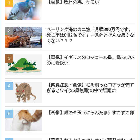
【画像】欧州の鳩、キモい
【画像】欧州の鳩、キモい
ベーリング海のカニ漁「月収800万円です。
【閲覧注意・画像】毛を剃
死亡率は0.02％です」←意外とそんな悪くな
ぎるとワイ(35歳無職)の中
くない？？？
【画像】イギリスのロッコール島、島っぽい
【画像】イギリスのロッコ
のに岩扱い
のに岩扱い
【閲覧注意・画像】毛を剃ったコアラが怖す
ベーリング海のカニ漁「月収
ぎるとワイ(35歳無職)の中で話題に
死亡率は0.02％です」←
くない？？？
【画像】猫の金玉（にゃんたま）すこすこ部
【画像】 アメリカのケー
ダーメイドで作成したケー
炎上してしまう