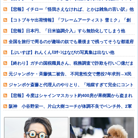
ジーと誤解させ
【悲報】イチロー「怪我さえなければ、とかは雑魚の言い訳」他
【コトブキヤ出荷情報】「フレームアーティスト 雪ミク」「創
彩少女庭園 早
【悲報】日本円、「日米協調介入」すら無効化してしまう他
全国を旅行で周るのが趣味の奴でも最後まで残ってそうな都道府
県ってどこ？？
【ぶいすぽ】れんくんﾓｶｻｰﾝはなびの写真集は出ない他
【終わり】ガチの国税職員さん、税務調査で詐欺を行い〇億だま
し取る他
元ジャンポケ・斉藤慎二被告、 不同意性交で懲役7年求刑→X民
「口封じに◯
ジャンポケ斎藤と代理人のやりとり、「地獄すぎて完全にコント
になってる……
【悲報】今度はシャインマスカット約400房が果樹園から盗まれ
る 参議院議
阪神 小谷野栄一、片山大樹コーチが体調不良でベンチ外、2軍
からコーチ合流