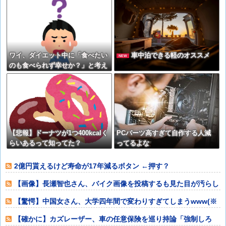
ワイ、ダイエット中に「食べたい
車中泊できる軽のオススメ
NEW
のも食べられず幸せか？」と考え
る
【悲報】ドーナツが1つ400kcalく
PCパーツ高すぎて自作する人減
らいあるって知ってた？
ってるよな
2億円貰えるけど寿命が17年減るボタン ←押す？
【画像】長瀬智也さん、バイク画像を投稿するも見た目が汚らし
いとネットの女
【驚愕】中国女さん、大学四年間で変わりすぎてしまうwww(※
画像あり)
【確かに】カズレーザー、車の任意保険を巡り持論「強制しろ