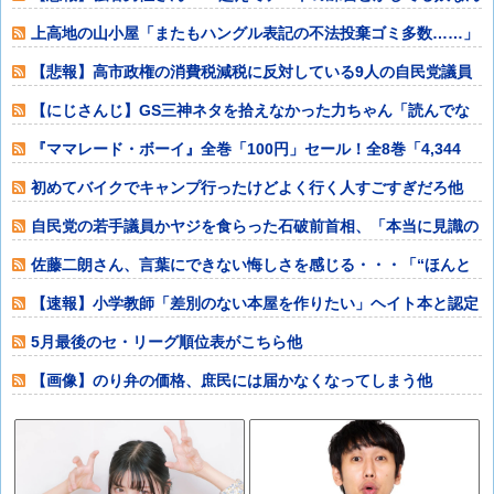
なんだ？普通
上高地の山小屋「またもハングル表記の不法投棄ゴミ多数……」
→韓国メディア
【悲報】高市政権の消費税減税に反対している9人の自民党議員
が全て判明ｗｗ
【にじさんじ】GS三神ネタを拾えなかった力ちゃん「読んでな
い俺が悪い……
『ママレード・ボーイ』全巻「100円」セール！全8巻「4,344
円」→「
初めてバイクでキャンプ行ったけどよく行く人すごすぎだろ他
自民党の若手議員かヤジを食らった石破前首相、「本当に見識の
ある人に当選期
佐藤二朗さん、言葉にできない悔しさを感じる・・・「“ほんと
うのこと”を僕
【速報】小学教師「差別のない本屋を作りたい」ヘイト本と認定
して排除する差
5月最後のセ・リーグ順位表がこちら他
【画像】のり弁の価格、庶民には届かなくなってしまう他