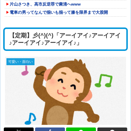
片山さつき、高市反逆罪で粛清へwww
電車の男ってなんで揃いも揃って膝を限界まで大股開
【定期】彡(^)(^)「アーイアイ♪アーイアイ
♪アーイアイ♪アーイアイ♪」
可愛い・面白い