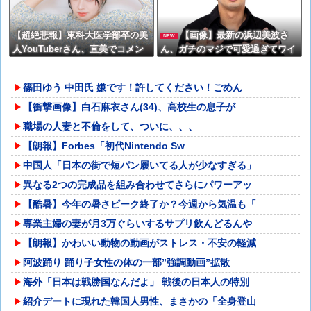
【超絶悲報】東科大医学部卒の美
【画像】最新の浜辺美波さ
NEW
人YouTuberさん、直美でコメン
ん、ガチのマジで可愛過ぎてワイ
ト欄が炎上してしまう…
らをドキドキさせてしまうw w w
w w w w
篠田ゆう 中田氏 嫌です！許してください！ごめん
【衝撃画像】白石麻衣さん(34)、高校生の息子が
職場の人妻と不倫をして、ついに、、、
【朗報】Forbes「初代Nintendo Sw
中国人「日本の街で短パン履いてる人が少なすぎる」
異なる2つの完成品を組み合わせてさらにパワーアッ
【酷暑】今年の暑さピーク終了か？今週から気温も「
専業主婦の妻が月3万ぐらいするサプリ飲んどるんや
【朗報】かわいい動物の動画がストレス・不安の軽減
阿波踊り 踊り子女性の体の一部”強調動画”拡散
海外「日本は戦勝国なんだよ」 戦後の日本人の特別
紹介デートに現れた韓国人男性、まさかの「全身登山