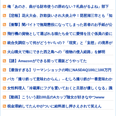
何時ですか？【再】
俺「あのさ、曲がる財布使うの辞めない？札曲がるよね」部下
「？なんで曲げち
【悲報】花火大会、詐欺扱いされ大炎上中！琵琶湖三市とも「知
らない」と公式
【衝撃】闇バイトで無期懲役になってしまった若者のお手紙が公
開される⇒
飛行機の貨物として運ばれる猫たち全てに愛情を注ぐ係員の姿に
感動
統合失調症って何がどうヤバいの？「現実」と「妄想」の境界が
崩れるってマジ
火山噴火で海にできた西之島への「植物の侵入経路」を解明
【謎】Amazonができる前って通販どうやってた
の？？？？？？？？？？？
【最強すぎる】リーマンショックの時にNASDAQ100に100万円
入れた
バカ「撮り鉄って意味わからん」←むしろ撮り鉄が一番意味わか
るやろ
女性料理人「冷蔵庫にフグを置いておくと旦那が優しくなる」識
者「その手があ
【動画】こういう顔100点のAカップ陰女が好きなやつwww
税金滞納してたんやがついに給料差し押さえされて笑えん