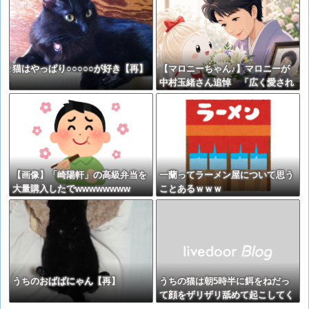
猫はやっぱり○○○○○が好き【再】
【マロニーちゃん♪】マロニーが
中村玉緒さん追悼 「広く愛され
てきた製品に」
【画像】「崎陽軒」の高級弁当を
一蘭ってラーメン屋について思う
大量購入したでwwwwwwww
ことあるｗｗｗ
うちのおばばにゃん【再】
うちの猫は朝5時半に餌をねだっ
て顔をザリザリ舐めて起こしてく
れます。 みなさんの猫は朝ごはん