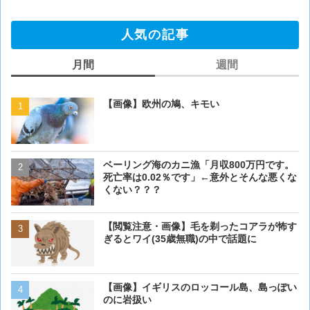
人気の記事
月間
週間
【画像】欧州の鳩、キモい
【画像】欧州の鳩、キモい
ベーリング海のカニ漁「月収800万円です。
【閲覧注意・画像】毛を剃
死亡率は0.02％です」←意外とそんな悪くな
ぎるとワイ(35歳無職)の中
くない？？？
【閲覧注意・画像】毛を剃ったコアラが怖す
【画像】 アメリカのケー
ぎるとワイ(35歳無職)の中で話題に
ダーメイドで作成したケー
炎上してしまう
【画像】イギリスのロッコール島、島っぽい
【動画】男性、ロバにちょ
のに岩扱い
く･･･