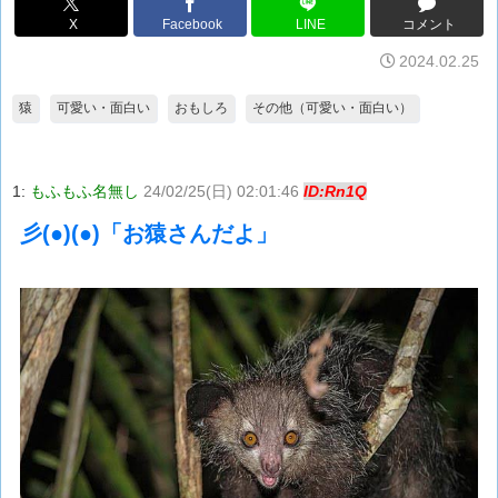
X
Facebook
LINE
コメント
2024.02.25
猿
可愛い・面白い
おもしろ
その他（可愛い・面白い）
1:
もふもふ名無し
24/02/25(日) 02:01:46
ID:Rn1Q
彡(●)(●)「お猿さんだよ」