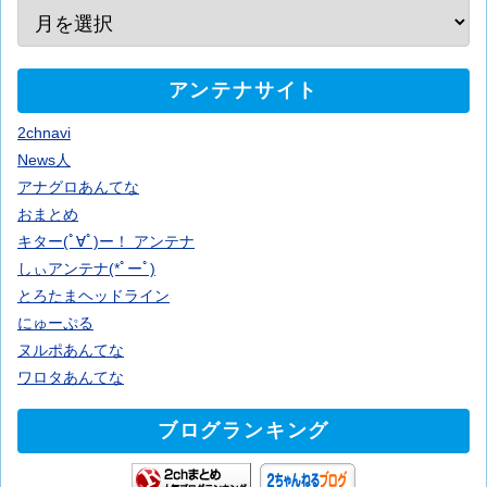
アンテナサイト
2chnavi
News人
アナグロあんてな
おまとめ
キター(ﾟ∀ﾟ)ー！ アンテナ
しぃアンテナ(*ﾟーﾟ)
とろたまヘッドライン
にゅーぷる
ヌルポあんてな
ワロタあんてな
ブログランキング