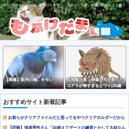
5ch（2ch）の犬や猫、動物スレを中心に面白い・可愛い画像、動画をまとめて
紹介します。
【画像】欧州の鳩、キモい
【閲覧注意・画像】毛を剃った
コアラが怖すぎるとワイ(35歳
無職)の中で話題に
おすすめサイト新着記事
お前らがクリアファイルだと思ってるやつクリアホルダーだから
な？他
【悲報】強者男性さん「30超えてデートの練習とかしてる奴なん