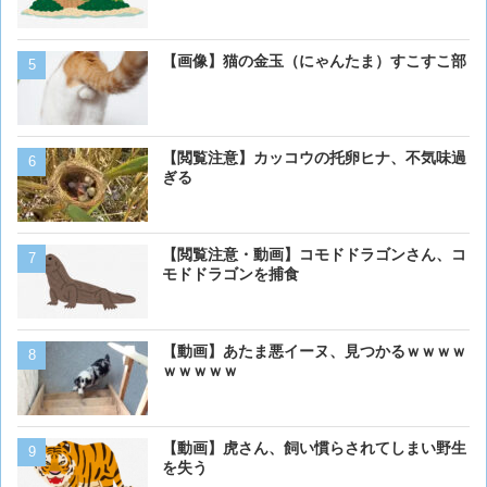
【画像】猫の金玉（にゃんたま）すこすこ部
ベーリング海のカニ漁「月収
死亡率は0.02％です」←
くない？？？
【動画】虎さん、飼い慣ら
【閲覧注意】カッコウの托卵ヒナ、不気味過
を失う
ぎる
【画像】アメリカ「AIDSや
【閲覧注意・動画】コモドドラゴンさん、コ
人の為に記念碑を作ります
モドドラゴンを捕食
「これア〇ルじゃん…」
【画像大量！】イッヌさん
【動画】あたま悪イーヌ、見つかるｗｗｗｗ
も上手いwwwvwwwvwww
ｗｗｗｗｗ
【画像】イッヌさん、アホ
【動画】虎さん、飼い慣らされてしまい野生
を失う