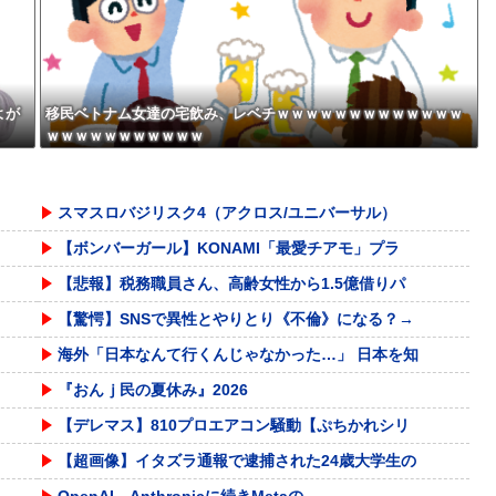
から示談しなかった」←コレっ
w w w w w w w w w
てさ…
よが
移民ベトナム女達の宅飲み、レベチｗｗｗｗｗｗｗｗｗｗｗｗｗ
ｗｗｗｗｗｗｗｗｗｗｗ
スマスロバジリスク4（アクロス/ユニバーサル）
【ボンバーガール】KONAMI「最愛チアモ」プラ
【悲報】税務職員さん、高齢女性から1.5億借りパ
【驚愕】SNSで異性とやりとり《不倫》になる？→
海外「日本なんて行くんじゃなかった…」 日本を知
『おんｊ民の夏休み』2026
【デレマス】810プロエアコン騒動【ぷちかれシリ
【超画像】イタズラ通報で逮捕された24歳大学生の
OpenAI、Anthropicに続きMetaの