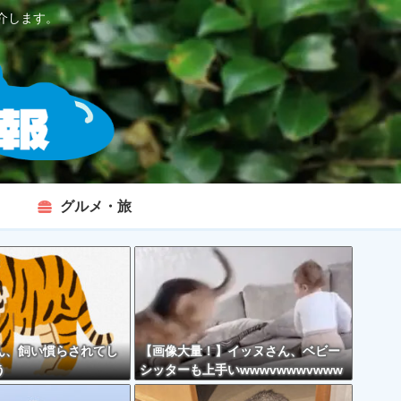
介します。
グルメ・旅
ん、飼い慣らされてし
【画像大量！】イッヌさん、ベビー
う
シッターも上手いwwwvwwwvwww
vwwwvwww