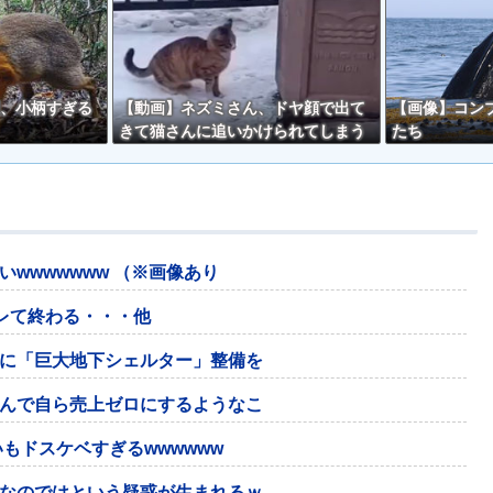
、小柄すぎる
【動画】ネズミさん、ドヤ顔で出て
【画像】コン
きて猫さんに追いかけられてしまう
たち
ｗｗ
wwwwwww （※画像あり
バレて終わる・・・他
に「巨大地下シェルター」整備を
んで自ら売上ゼロにするようなこ
もドスケベすぎるwwwwww
なのではという疑惑が生まれるｗ