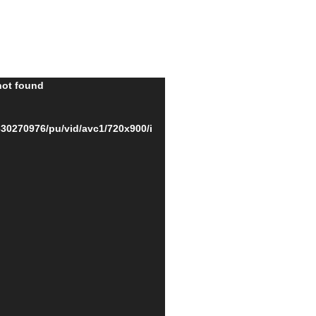
not found
30270976/pu/vid/avc1/720x900/i