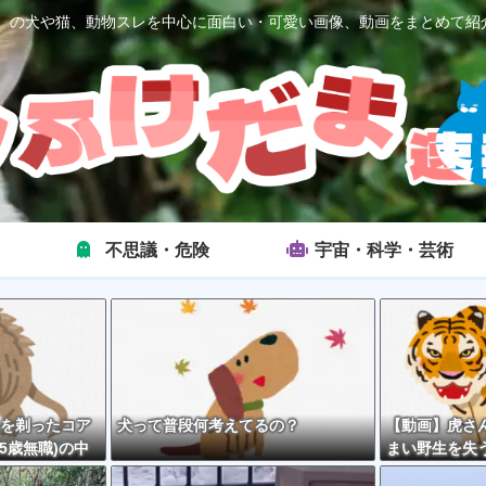
2ch）の犬や猫、動物スレを中心に面白い・可愛い画像、動画をまとめて紹
不思議・危険
宇宙・科学・芸術
を剃ったコア
犬って普段何考えてるの？
【動画】虎さ
5歳無職)の中
まい野生を失