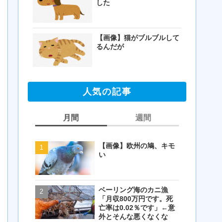
した
【画像】猫がブルブルして
るんだが
人気の記事
月間
週間
【画像】欧州の鳩、キモ
【閲覧注意・画像】毛を
い
剃ったコアラが怖すぎる
とワイ(35歳無職)の中で
話題に
ベーリング海のカニ漁
【画像】欧州の鳩、キモ
「月収800万円です。死
い
亡率は0.02％です」←意
外とそんな悪くなくな