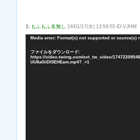
1:
もふもふ名無し
24/01/17(水) 13:59:55 ID:VJHM
動
Media error: Format(s) not supported or source(s) 
画
ファイルをダウンロード:
プ
https://video.twimg.com/ext_tw_video/17472209546
UU8a0iiDISEHEam.mp4?_=1
レ
ー
ヤ
ー