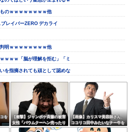
ものｗｗｗｗｗｗｗｗ他
ブレイバーZERO デカライ
判明ｗｗｗｗｗｗｗｗ他
ｗｗｗｗ「脳が理解を拒む」「ミ
いを指摘されても頑として認めな
ネコを
【衝撃】ジャンポケ斉藤の被害
【画像】カリスマ美容師さん、
女性「バウムクーヘン売ったり
ココリコ田中みたいなチー牛を
TikTokライブしててムカついた
大変身させた結果がこちらw w