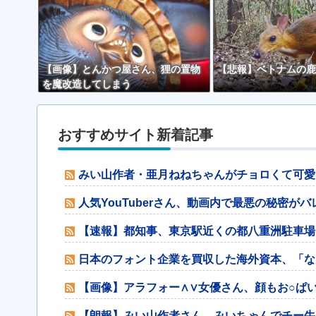
【画像】とんかつ屋さん、狸の置物
【悲報】ベトナムの鹿
を魔改造してしまう
おすすめサイト新着記事
みい山作者・亜月ねねちゃんがチョロくて可愛い
人気YouTuberさん、動画内で最悪の秘密が
【速報】都知事、東京駅近くの都八重洲駐車場
日本のフォント企業を買収した海外資本、「な
【画像】アラフォー∧∨女優さん、顔もお○ぱい
【朗報】みい山作者さん、みいちゃんでチー牛