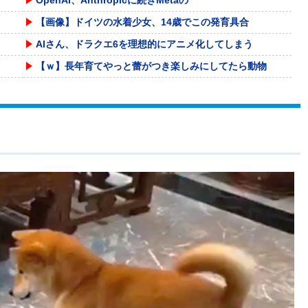
【画像】ドイツの水着少女、14歳でこの発育具合
AIさん、ドラクエ6を理想的にアニメ化してしまう
【ｗ】長年育てやっと蕾がつき楽しみにしてたら動物
低迷しても上位に戻ってこられるマクラーレンと戻っ
まんがタイムきらら2026年9月号が発売、「好都
【にじさんじ】ちまちゃん「初見でエヴァ見てたら本
羽田ニアミス搭乗の中国人「補償も見舞いもない」中
【動画】自動ドアの仕組みを理解した富山のツバメが
球場裏で始まった乱闘ごっこ、グラブと帽子を投げ捨
【悲報】日本、高市円安ホクホクなのに上半期の輸出
【動画】野菜売りのおじさんにドローンを特攻させる
【保守層ばかりを忖度】高市首相 内閣支持率減少、