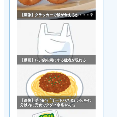
【画像】クラッカーで飯が食えるか・・・？
【動画】レジ袋を鍋にする猛者が現れる
【画像】彡(^)(^)「ミートパスタ2.5Kgを45
分以内に完食でタダ？余裕やん♪」