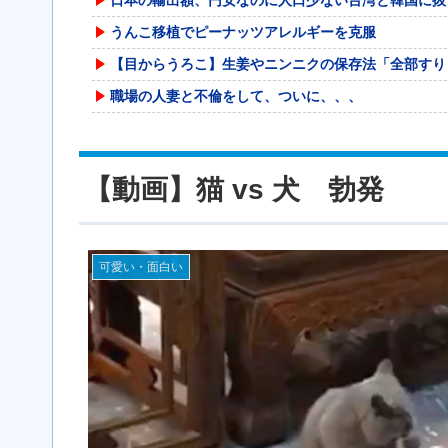
うんこ移植でピーナッツアレルギーを克服
【目からうろこ】生姜やニンニクの保存法「全部すり
職場の人妻と不倫をして、ついに、、、
【速報】 熊本地震を引き起こした『危険度Sランク
「ベトナム人は何もしてない」拡散民、弁護士に完全
【動画】猫 vs 犬 勃発
ジャンポケ斉藤「同意があったんです。本当です。信
コルトン・ハータのF1参戦の可能性が消滅したらし
【悲報】菊地亜美さん、マレーシアに移住ｗｗｗｗｗ
可愛い・面白い
賃上げしない企業 過去最多ペースで倒産へ
仮面ライダーで性に目覚めたことを話す。
【悲報】 上沼恵美子さん「簡単にそうめん作れ言う
インド人「新規オープンした空港の花壇に綺麗な花が
横浜F・マリノスMF三井寺眞が16歳で開幕スタメ