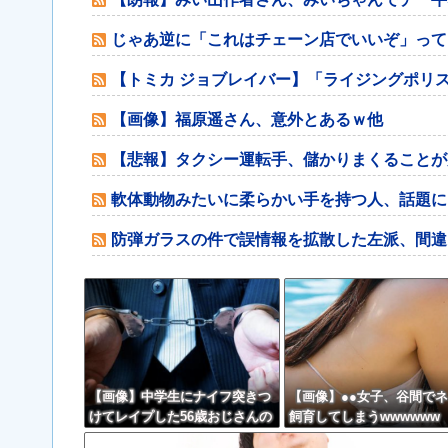
じゃあ逆に「これはチェーン店でいいぞ」って
【トミカ ジョブレイバー】「ライジングポリス
【画像】福原遥さん、意外とあるｗ他
【悲報】タクシー運転手、儲かりまくることが
軟体動物みたいに柔らかい手を持つ人、話題に
防弾ガラスの件で誤情報を拡散した左派、間違
【画像】中学生にナイフ突きつ
【画像】●●女子、谷間で
けてレイプした56歳おじさんの
飼育してしまうwwwwww
ご尊顔wwwwww