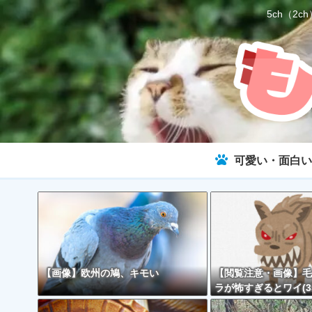
5ch（
可愛い・面白い
【画像】欧州の鳩、キモい
【閲覧注意・画像】毛
ラが怖すぎるとワイ(3
で話題に