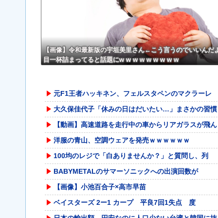
【画像】令和最新版の宇垣美里さん←こう言うのでいいんだ
目一杯詰まってると話題にw w w w w w w w w
元F1王者ハッキネン、フェルスタペンのマクラーレ
大久保佳代子「休みの日はだいたい…」まさかの習慣
【動画】高速道路を走行中の車からリアガラスが飛ん
洋服の青山、空調ウェアを発売ｗｗｗｗｗｗ
100均のレジで「白ありませんか？」と質問し、列
BABYMETALのサマーソニックへの出演回数が
【画像】小池百合子×高市早苗
ベイスターズ 2ー1 カープ 平良7回1失点 度
日本の輸出額、円安なのに人口少ない台湾と韓国に抜