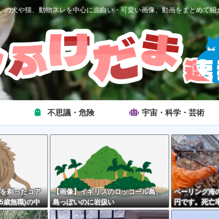
2ch）の犬や猫、動物スレを中心に面白い・可愛い画像、動画をまとめて紹
不思議・危険
宇宙・科学・芸術
を剃ったコア
【画像】イギリスのロッコール島、
ベーリング海の
5歳無職)の中
島っぽいのに岩扱い
円です。死亡率
外とそんな悪