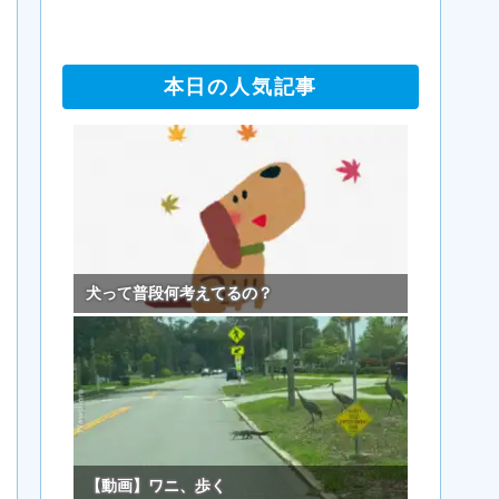
本日の人気記事
犬って普段何考えてるの？
【動画】ワニ、歩く