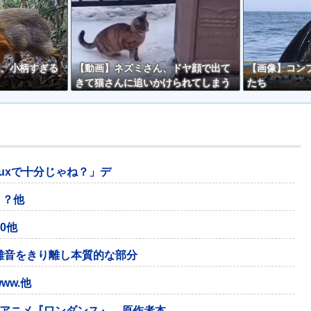
、小柄すぎる
【動画】ネズミさん、ドヤ顔で出て
【画像】コン
きて猫さんに追いかけられてしまう
たち
ｗｗ
nuxで十分じゃね？」デ
？？他
50他
し雑音をきり離し本質的な部分
ww.他
アニメ『ワンダンス』、原作者本