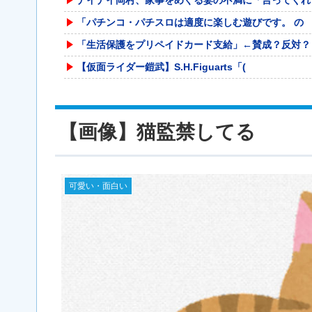
「パチンコ・パチスロは適度に楽しむ遊びです。 の
「生活保護をプリペイドカード支給」←賛成？反対？
【仮面ライダー鎧武】S.H.Figuarts「(
【画像】 このボケて、破壊力ありすぎてクッソワロ
【衝撃】ビールだけ注ぐと倒れる！？「よなよなエー
【画像】猫監禁してる
【速報】れいわ新選組さん「いのちの党」に改名ｗｗ
【動画】サッカーの試合中の落雷で選手1人が死亡、
白峰ミウ 中田氏 「僕のことなんて好きになるはず
可愛い・面白い
【動画】 クソガキロケット、怖すぎる…これよく轢
オワコン扱いされていたデジモンさん、令和に全盛期
元F1王者ハッキネン、フェルスタペンのマクラーレ
【悲報】名探偵プリキュアさん、前作から売上を10
海外「全部日本の真似だったのか…」 日本の普通の