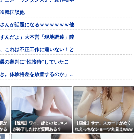
※韓国談他
さんが話題になるｗｗｗｗｗｗ他
すんだよ」大本営「現地調達」陸
、これは不正工作に違いない！と
選の審判に“性接待”していたこ
き。体験格差を放置するのか」←
養が
【速報】ワイ、嫁とのセッ■ス
【画像】サナ、スカートがめく
かる
が終了したけど質問ある？
れえっちなショーツ丸見えwww
wwwww