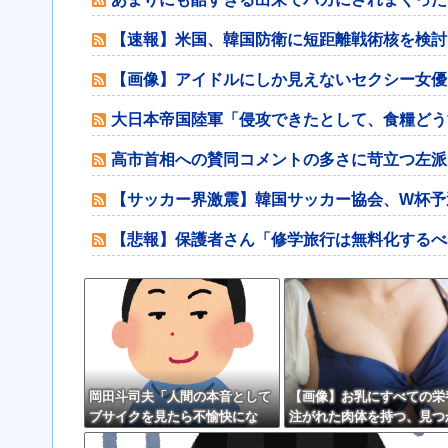
【速報】米国、韓国防衛に短距離戦術核を検討
【画像】アイドルにしか見えないセクシー女優
大日本帝国陸軍「侵攻できたとして、食糧どう
高市首相への賛同コメントの多さに苛立つ左派
【サッカー界激震】韓国サッカー協会、W杯予
【悲報】保護者さん「修学旅行は無料化するべ
岡田斗司夫「人間の本音として
【画像】お乳にすべての栄
ブサイクを見たら不愉快にな
注がれた肉体を持つ、見つ
る。この責任をどうとるんだ」
wwwwww