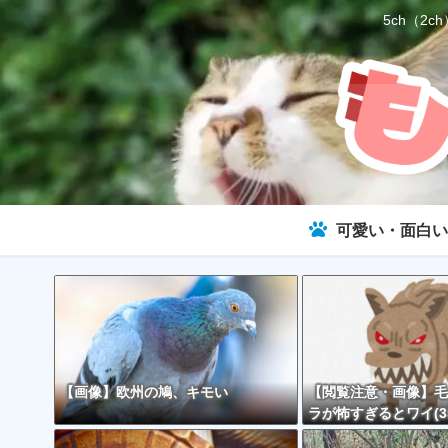
5ch（
可愛い・面白い
【画像】欧州の鳩、キモい
【閲覧注意・画像】毛
ラが怖すぎるとワイ(3
で話題に