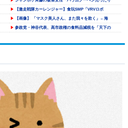
【激走戦隊カーレンジャー】食玩SMP「VRVロボ
【画像】 「マスク美人さん、また我々を欺く」←海
参政党・神谷代表、高市政権の食料品減税を「天下の
「THE NORTH FACE」の人気が低下
海外「日本なんて行くんじゃなかった…」 日本を知
女バージョンのチー牛画像にそっくりすぎる女性、見
テンプレ通りのDV・モラが原因で離婚。元義実家に
自民党「日本人56す56す56す56す56すコロ
【VCR RUST】キレまくるジャックナイフ一ノ
「アメリカと日本では漂ってる空気が違う。アメリカ
【急募】鶏むね肉の旨い調理法
2028年ロス五輪米国代表は6連覇なるか 39歳