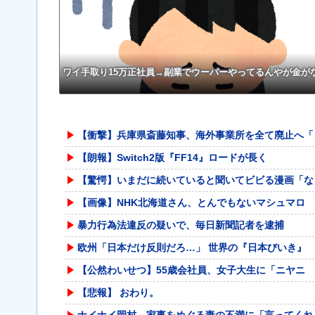
ワイ手取り15万正社員→副業でウーバーやってるんやが金が
【衝撃】兵庫県斎藤知事、海外事業所を全て廃止へ「
【朗報】Switch2版『FF14』ロードが長く
【驚愕】いまだに続いていると聞いてビビる漫画「な
【画像】NHK北海道さん、とんでもないマシュマロ
暴力行為法違反の疑いで、毎日新聞記者を逮捕
欧州「日本だけ反則だろ…」 世界の『日本びいき』
【公然わいせつ】55歳会社員、女子大生に「ニヤニ
【悲報】 おわり。
ナイナイ岡村、家事をめぐる妻の不満に「言ってくれ