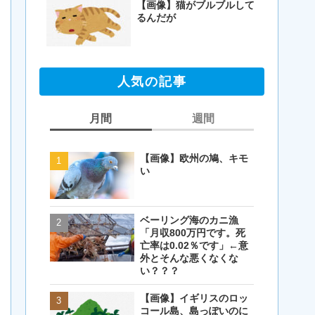
【画像】猫がブルブルして
るんだが
人気の記事
月間
週間
【画像】欧州の鳩、キモ
【画像】欧州の鳩、キモ
い
い
ベーリング海のカニ漁
【閲覧注意・画像】毛を
「月収800万円です。死
剃ったコアラが怖すぎる
亡率は0.02％です」←意
とワイ(35歳無職)の中で
外とそんな悪くなくな
話題に
い？？？
【画像】イギリスのロッ
【画像】イギリスのロッ
コール島、島っぽいのに
コール島、島っぽいのに
岩扱い