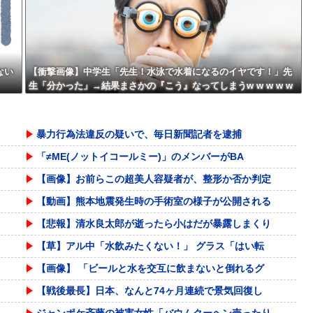
ない
【衝撃画像】中学生「先生！水泳で水着になるのイヤです！」先
生「分かった」→結果まさかの『こう』なってしまうw w w w w
w w
暴力行為法違反の疑いで、毎日新聞記者を逮捕
「≠ME(ノットイコールミー)」のメンバーがBA
【画像】お前らこの超美人容疑者が、整形か否か判定
【動画】熊本地震発生時の手術室の様子が公開される
【悲報】清水良太郎が逝ったら小はだが暴露しまくり
【草】アル中「水飲みたくない！」 グラス「はい転
【画像】 「ビールと水を交互に飲まないと倒れるグ
【戦後最長】日本、なんと74ヶ月連続で景気回復し
ジャンポケ斉藤の被害女性「バウムクーヘン売ったり