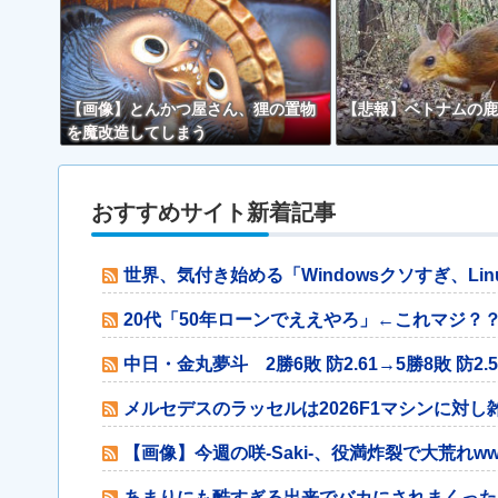
【画像】とんかつ屋さん、狸の置物
【悲報】ベトナムの鹿
を魔改造してしまう
おすすめサイト新着記事
世界、気付き始める「Windowsクソすぎ、Li
20代「50年ローンでええやろ」←これマジ？
中日・金丸夢斗 2勝6敗 防2.61→5勝8敗 防2.
メルセデスのラッセルは2026F1マシンに対
【画像】今週の咲-Saki-、役満炸裂で大荒れww
あまりにも酷すぎる出来でバカにされまくった