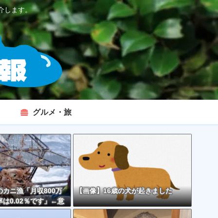
介します。
グルメ・旅
カニ漁「月収800万
【画像】16歳の犬が起きました
は0.02％です」←意
くなくない？？？