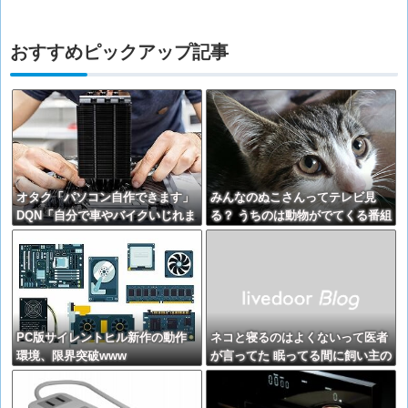
おすすめピックアップ記事
オタク「パソコン自作できます」
みんなのぬこさんってテレビ見
DQN「自分で車やバイクいじれま
る？ うちのは動物がでてくる番組
す」
が好きだ。【再】
PC版サイレントヒル新作の動作
ネコと寝るのはよくないって医者
環境、限界突破www
が言ってた 眠ってる間に飼い主の
顔とかを舐めたりしてるから、菌
が感染して人間が病気になるらし