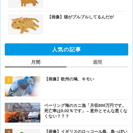
【画像】猫がブルブルしてるんだが
人気の記事
月間
週間
【画像】欧州の鳩、キモい
【画像】欧州の鳩、キモい
ベーリング海のカニ漁「月収800万円です。
【閲覧注意・画像】毛を剃
死亡率は0.02％です」←意外とそんな悪くな
ぎるとワイ(35歳無職)の中
くない？？？
【画像】イギリスのロッコール島、島っぽい
【画像】イギリスのロッコ