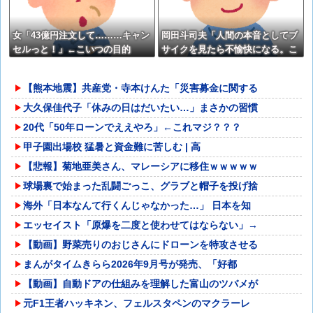
女「43億円注文して………キャン
岡田斗司夫「人間の本音としてブ
セルっと！」←こいつの目的
サイクを見たら不愉快になる。こ
の責任をどうとるんだ」
【熊本地震】共産党・寺本けんた「災害募金に関する
大久保佳代子「休みの日はだいたい…」まさかの習慣
20代「50年ローンでええやろ」←これマジ？？？
甲子園出場校 猛暑と資金難に苦しむ | 高
【悲報】菊地亜美さん、マレーシアに移住ｗｗｗｗｗ
球場裏で始まった乱闘ごっこ、グラブと帽子を投げ捨
海外「日本なんて行くんじゃなかった…」 日本を知
エッセイスト「原爆を二度と使わせてはならない」→
【動画】野菜売りのおじさんにドローンを特攻させる
まんがタイムきらら2026年9月号が発売、「好都
【動画】自動ドアの仕組みを理解した富山のツバメが
元F1王者ハッキネン、フェルスタペンのマクラーレ