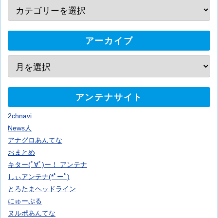
アーカイブ
アンテナサイト
2chnavi
News人
アナグロあんてな
おまとめ
キター(ﾟ∀ﾟ)ー！ アンテナ
しぃアンテナ(*ﾟーﾟ)
とろたまヘッドライン
にゅーぷる
ヌルポあんてな