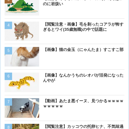
のに岩扱い
のに岩扱い
【閲覧注意・画像】毛を剃ったコアラが怖す
ベーリング海のカニ漁「月収
ぎるとワイ(35歳無職)の中で話題に
死亡率は0.02％です」←
くない？？？
【画像】猫の金玉（にゃんたま）すこすこ部
【画像】 アメリカのケー
ダーメイドで作成したケー
炎上してしまう
【画像】16歳の犬が起きま
【画像】なんかうちのレオパが活発になった
んやが
【画像】猫が抱きついてく
【動画】あたま悪イーヌ、見つかるｗｗｗｗ
ｗｗｗｗｗ
【画像】ボクの横に来る実
【閲覧注意】カッコウの托卵ヒナ、不気味過