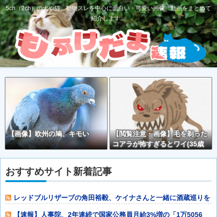
5ch（2ch）の犬や猫、動物スレを中心に面白い・可愛い画像、動画をまとめて
紹介します。
【画像】欧州の鳩、キモい
【閲覧注意・画像】毛を剃った
コアラが怖すぎるとワイ(35歳
無職)の中で話題に
おすすめサイト新着記事
レッドブルリザーブの角田裕毅、ケイナさんと一緒に酒蔵巡りを
している模様他
【速報】人事院、2年連続で国家公務員月給3%増の「1万5056