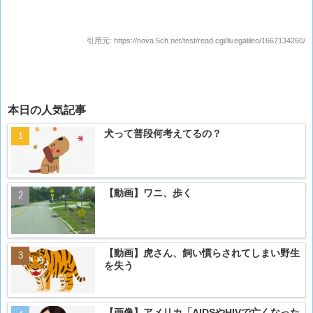
引用元:
https://nova.5ch.net/test/read.cgi/livegalileo/1667134260/
本日の人気記事
犬って普段何考えてるの？
【動画】ワニ、歩く
【動画】虎さん、飼い慣らされてしまい野生
を失う
【画像】アメリカ「AIDSやHIVで亡くなった