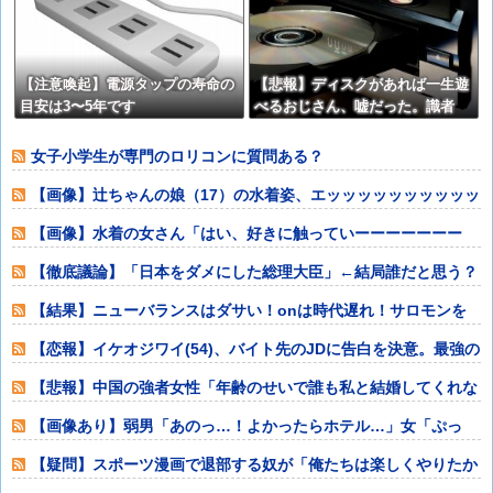
い【再】
【注意喚起】電源タップの寿命の
【悲報】ディスクがあれば一生遊
目安は3〜5年です
べるおじさん、嘘だった。識者
「経年劣化で普通に割れます」
女子小学生が専門のロリコンに質問ある？
【画像】辻ちゃんの娘（17）の水着姿、エッッッッッッッッッッ
ッッッ！
【画像】水着の女さん「はい、好きに触っていーーーーーーー
よ？笑」⇒♡♡
【徹底議論】「日本をダメにした総理大臣」←結局誰だと思う？
【結果】ニューバランスはダサい！onは時代遅れ！サロモンを
買え！って言わ
【恋報】イケオジワイ(54)、バイト先のJDに告白を決意。最強の
殺し文句
【悲報】中国の強者女性「年齢のせいで誰も私と結婚してくれな
い！！」⇒ (
【画像あり】弱男「あのっ…！よかったらホテル…」女「ぷっ
www」⇒！
【疑問】スポーツ漫画で退部する奴が「俺たちは楽しくやりたか
ったんだよ」っ