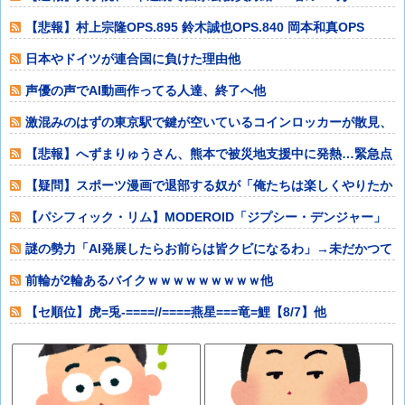
円」引き上
【悲報】村上宗隆OPS.895 鈴木誠也OPS.840 岡本和真OPS
日本やドイツが連合国に負けた理由他
声優の声でAI動画作ってる人達、終了へ他
激混みのはずの東京駅で鍵が空いているコインロッカーが散見、
「ラッキー」と
【悲報】へずまりゅうさん、熊本で被災地支援中に発熱…緊急点
滴で回復・・・
【疑問】スポーツ漫画で退部する奴が「俺たちは楽しくやりたか
ったんだよ」っ
【パシフィック・リム】MODEROID「ジプシー・デンジャー」
プラモデル
謎の勢力「AI発展したらお前らは皆クビになるわ」→未だかつて
AIのせいで
前輪が2輪あるバイクｗｗｗｗｗｗｗｗｗ他
【セ順位】虎=兎-====//====燕星===竜=鯉【8/7】他