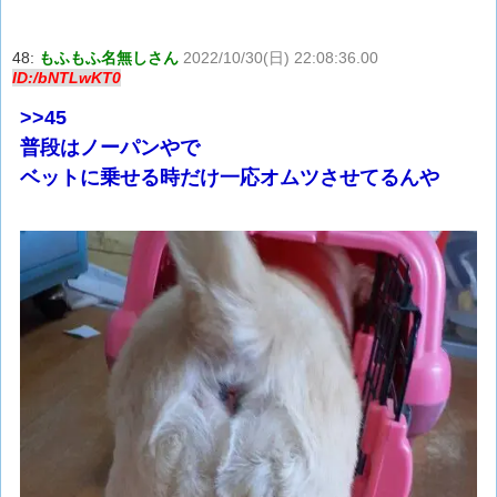
48:
もふもふ名無しさん
2022/10/30(日) 22:08:36.00
ID:/bNTLwKT0
>>45
普段はノーパンやで
ベットに乗せる時だけ一応オムツさせてるんや