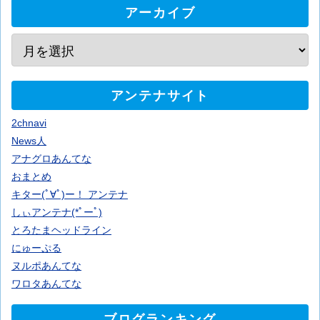
アーカイブ
アンテナサイト
2chnavi
News人
アナグロあんてな
おまとめ
キター(ﾟ∀ﾟ)ー！ アンテナ
しぃアンテナ(*ﾟーﾟ)
とろたまヘッドライン
にゅーぷる
ヌルポあんてな
ワロタあんてな
ブログランキング