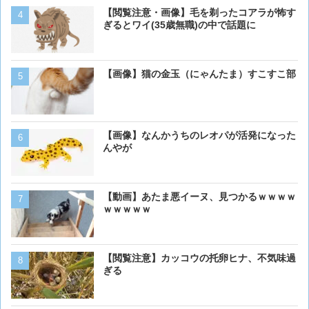
【画像】16歳の犬が起きま
【閲覧注意・画像】毛を剃ったコアラが怖す
ぎるとワイ(35歳無職)の中で話題に
【画像】猫の金玉（にゃんたま）すこすこ部
【画像】 アメリカのケー
ダーメイドで作成したケー
炎上してしまう
【画像】猫が抱きついてく
【画像】なんかうちのレオパが活発になった
んやが
【画像】ボクの横に来る実
【動画】あたま悪イーヌ、見つかるｗｗｗｗ
ｗｗｗｗｗ
【画像大量！】イッヌさん
【閲覧注意】カッコウの托卵ヒナ、不気味過
も上手いwwwvwwwvwww
ぎる