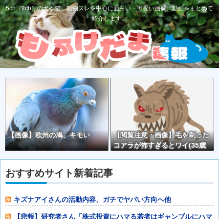
5ch（2ch）の犬や猫、動物スレを中心に面白い・可愛い画像、動画をまとめて
紹介します。
【画像】欧州の鳩、キモい
【閲覧注意・画像】毛を剃った
コアラが怖すぎるとワイ(35歳
無職)の中で話題に
おすすめサイト新着記事
キズナアイさんの活動内容、ガチでヤバい方向へ他
【悲報】研究者さん「株式投資にハマる若者はギャンブルにハマ