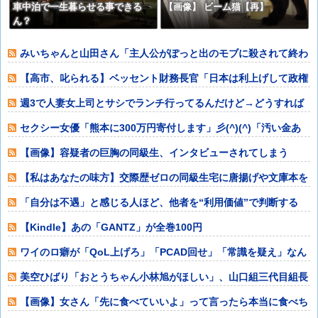
車中泊で一生暮らせる事できる
【画像】 ビーム猫【再】
ん？
みいちゃんと山田さん「主人公がぽっと出のモブに殺されて終わ
ります」←これ
【高市、叱られる】ベッセント財務長官「日本は利上げして政権
は金融・財政政
週3で人妻女上司とサシでランチ行ってるんだけど→どうすれば
いい？
セクシー女優「熊本に300万円寄付します」彡(^)(^)「汚い金あ
りがと
【画像】容疑者の巨胸の同級生、インタビューされてしまう
www
【私はあなたの味方】交際歴ゼロの同級生宅に唐揚げや文庫本を
20回以上届け
「自分は不遇」と感じる人ほど、他者を“利用価値”で判断する
【Kindle】あの「GANTZ」が全巻100円
ワイのロ癖が「QoL上げろ」「PCAD回せ」「常識を疑え」なん
やが
美空ひばり「おとうちゃん小林旭がほしい」、山口組三代目組長
「よっしゃ」、
【画像】女さん「先に食べていいよ」って言ったら本当に食べち