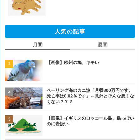
人気の記事
月間
週間
【画像】欧州の鳩、キモい
【画像】欧州の鳩、キモい
ベーリング海のカニ漁「月収800万円です。
【閲覧注意・画像】毛を剃
死亡率は0.02％です」←意外とそんな悪くな
ぎるとワイ(35歳無職)の中
くない？？？
【画像】イギリスのロッコ
【画像】イギリスのロッコール島、島っぽい
のに岩扱い
のに岩扱い