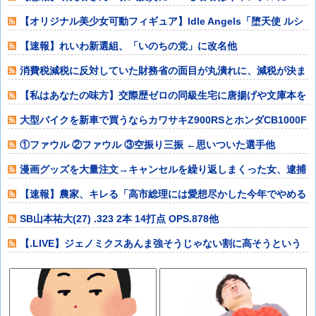
る若者と同じ傾
【オリジナル美少女可動フィギュア】Idle Angels「堕天使 ルシ
フ
【速報】れいわ新選組、「いのちの党」に改名他
消費税減税に反対していた財務省の面目が丸潰れに、減税が決ま
った途端に市場
【私はあなたの味方】交際歴ゼロの同級生宅に唐揚げや文庫本を
20回以上届け
大型バイクを新車で買うならカワサキZ900RSとホンダCB1000F
どっ
①ファウル ②ファウル ③空振り三振 ←思いついた選手他
漫画グッズを大量注文→キャンセルを繰り返しまくった女、逮捕
される 被害総
【速報】農家、キレる「高市総理には愛想尽かした今年でやめる
ぞ」コメ売値は
SB山本祐大(27) .323 2本 14打点 OPS.878他
【.LIVE】ジェノミクスあんま強そうじゃない割に高そうという
恐竜デッキ