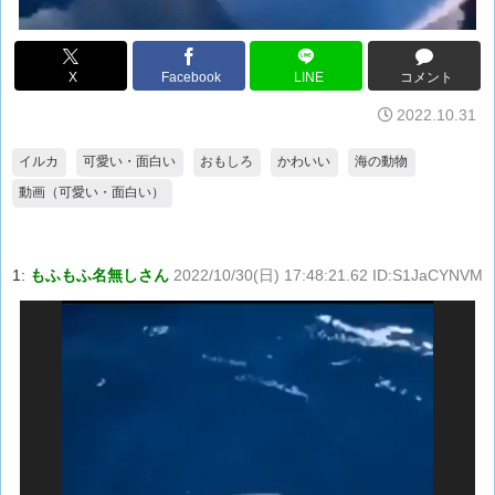
X
Facebook
LINE
コメント
2022.10.31
イルカ
可愛い・面白い
おもしろ
かわいい
海の動物
動画（可愛い・面白い）
1:
もふもふ名無しさん
2022/10/30(日) 17:48:21.62 ID:S1JaCYNVM
動
画
プ
レ
ー
ヤ
ー