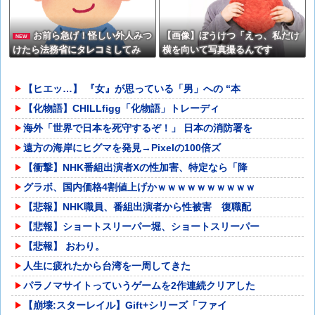
お前ら急げ！怪しい外人みつ
【画像】ぼうけつ「えっ、私だけ
NEW
けたら法務省にタレコミしてみ
横を向いて写真撮るんです
ろ！意外と仕事するぞ？
か？！」→結果w w w w w w w w
【ヒエッ…】 『女』が思っている「男」への “本
【化物語】CHILLfigg「化物語」トレーディ
海外「世界で日本を死守するぞ！」 日本の消防署を
遠方の海岸にヒグマを発見→Pixelの100倍ズ
【衝撃】NHK番組出演者Xの性加害、特定なら「降
グラボ、国内価格4割値上げかｗｗｗｗｗｗｗｗｗｗ
【悲報】NHK職員、番組出演者から性被害 復職配
【悲報】ショートスリーパー堀、ショートスリーパー
【悲報】 おわり。
人生に疲れたから台湾を一周してきた
パラノマサイトっていうゲームを2作連続クリアした
【崩壊:スターレイル】Gift+シリーズ「ファイ