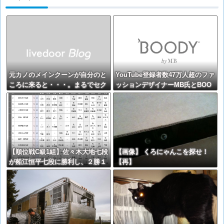
元カノのメインクーンが自分のと
YouTube登録者数47万人超のファ
ころに来ると・・・。まるでセク
ッションデザイナーMB氏とBOO
ハラ受けてる気分だった。【再】
DYがコラボレーション。極上の
着心地を追求した別注Tシャツが8
月12日発売開始
【順位戦C級1組】佐々木大地七段
【画像】 くろにゃんこを探せ！
が船江恒平七段に勝利し、２勝１
【再】
敗に ３戦全勝は鈴木大介九段、
高野智史六段、上野裕寿六段、畠
山鎮八段、黒田尭之六段の５名に